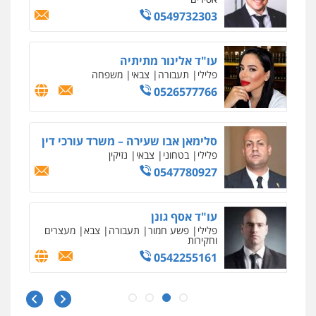
0525060666
גיא זהבי משרד עורכי דין
פלילי
משפחה
503456449
עו"ד איהאב ג'לג'ולי
פלילי
מעצרים וחקירות
עורכי דין לענייני
אסירים
0505216700
אייל בן שושן, עורך דין פלילי
פלילי
מעצרים וחקירות
פשיעה חמורה
נוער
רישום פלילי
0522763105
עו"ד שלומי שרון
פלילי
צבאי
מעצרים וחקירות