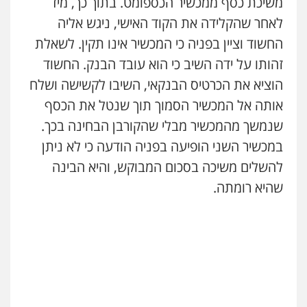
משיכת כסף ממכשיר הכספומט. בתוך כך, מיד
עדי כרמלי – חברת עו"ד
לאחר שהקלידה את הקוד האישי, ניגש אליה
פלילי
כלכלי
עורכי דין לענייני אסירים
החשוד וציין בפניה כי המכשיר אינו תקין. לשאלת
0525060666
זהותו על ידה השיב כי הוא עובד הבנק. החשוד
הוציא את הכרטיס הבנקאי, השיבו לקשישה ושלח
גיא זהבי משרד עורכי דין
אותה אל המכשיר הסמוך תוך שנטל את הכסף
פלילי
משפחה
503456449
שנמשך מהמכשיר מבלי שהקורבן הבחינה בכך.
במכשיר השני הופיעה בפניה הודעה כי לא ניתן
עו"ד איהאב ג'לג'ולי
להשלים משיכה בסכום המבוקש, והיא הבינה
פלילי
מעצרים וחקירות
עורכי דין לענייני
שהיא רומתה.
אסירים
0505216700
אייל בן שושן, עורך דין פלילי
פלילי
מעצרים וחקירות
פשיעה חמורה
נוער
רישום פלילי
0522763105