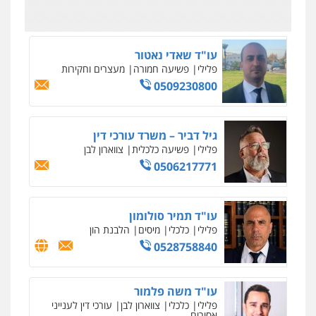
0542255161
גל דהן – משרד עורך דין פלילי
פלילי
פשיעה חמורה
סמים
מעצרים
וחקירות
0544723840
עו"ד ראוף נג'אר
פלילי
עורכי דין לענייני אסירים
מעצרים
סמים
רכוש
0548009246
דוד אפרים משרד עורכי דין
פלילי
צווארון לבן
מס הכנסה
מע"מ
0506209859
עדי כרמלי – חברת עו"ד
פלילי
כלכלי
עורכי דין לענייני אסירים