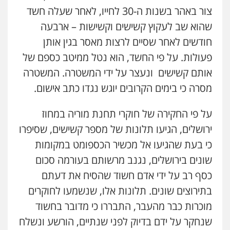
פלילי
פשיעה חמורה
תעבורה
אסירים
צור באהר בשנות ה-30 לחייו, לאחר שעלה חשד
0522992110
שהוא שב לעקוץ קשישים וקשישות – ארבעה
חודשים לאחר שסיים לרצות מאסר בגין אותן
עו"ד יוסי חמצני
פעולות. על פי החשד, הוא נטל ממיטב כספם של
כלכלי
צווארון לבן
פשיעה כלכלית
עבירות
מס
הלבנת הון
אותם קשישים ונעצר על ידי המשטרה. המשטרה
0505471497
מסרה כי בימים הקרובים יוגש נגדו כתב אישום.
על פי החקירה של חוקרי תחנת מוריה במחוז
עו"ד שאדי נאטור
פלילי
פשיעה חמורה
מעצרים וחקירות
ירושלים, הגיעו תלונות של מספר קשישים, שסיפרו
0509230800
כי בעת שהגיעו אל מכשיר הכספומט במקומות
שונים בירושלים, נגנב מרשותם בעורמה סכום
גיל דביר – משרד עורכי דין
כסף רב על ידי אדם חשוד שהסיח את דעתם
פלילי
פשיעה כלכלית
צווארון לבן
בתירוצים שונים. תלונות אלו, שנשמעו לחוקרים
0506217771
מוכרות כבר מהעבר, התבררו כי מדובר בחשוד
שנחקר על ידם בדיוק לפני שנתיים, הורשע ונשלח