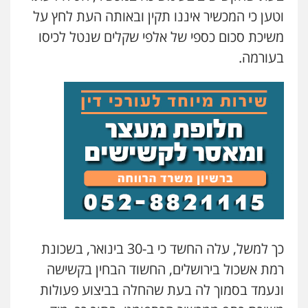
עו"ד אסף גונן
וטען כי המכשיר איננו תקין ובאותה העת לחץ על
פלילי
פשע חמור
תעבורה
צבא
מעצרים
וחקירות
משיכת סכום כספי של אלפי שקלים שנטל לכיסו
0542255161
בעורמה.
גל דהן – משרד עורך דין פלילי
פלילי
פשיעה חמורה
סמים
מעצרים
וחקירות
0544723840
עו"ד ראוף נג'אר
פלילי
עורכי דין לענייני אסירים
מעצרים
סמים
רכוש
0548009246
דוד אפרים משרד עורכי דין
כך למשל, עלה החשד כי ב-30 בינואר, בשכונת
פלילי
צווארון לבן
מס הכנסה
מע"מ
רמת אשכול בירושלים, החשוד הבחין בקשישה
0506209859
ונעמד בסמוך לה בעת שהחלה בביצוע פעולות