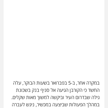
עו"ד שלומי שרון
פלילי
צבאי
מעצרים וחקירות
0547342002
עו"ד אלון קריטי
פלילי
כלכלי
אלימות
סמים
מעצרים
0525544654
עו"ד זוהר ארבל
פלילי
פשיעה חמורה
מעצרים וחקירות
קטינים
0538788878
עו"ד אורנת קמרון
במקרה אחר, ב-5 בפברואר בשעות הבוקר, עלה
פלילי
תעבורה
עורכי דין לענייני אסירים
משפחה
נוער
החשד כי הקורבן הגיעה אל סניף בנק בשכונת
0505417090
גילה שבדרום העיר וביקשה למשוך מאות שקלים.
במהלך הפעולות שביצעה במכשיר, ניגש לעברה