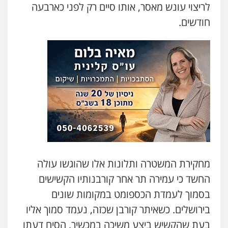
עו"ד תמיר סולומון
לריצוי עונש מאסר, אותו סיים רק לפני כארבעה
פלילי
כלכלי
מיסים
הלבנת הון
חודשים.
0528758840
עו"ד משה פלמור
פלילי
כלכלי
צווארון לבן
עורכי דין לענייני
אסירים
0549732303
עו"ד אלינור מתיתיה
פלילי
תעבורה
צבאי
משפחה
0526577766
מחקירת המשטרה ותלונות אלו שהוגשו עולה
סלימאן אבו שעירה – משרד עורכי דין
החשד כי עמירה תר אחר קורבנותיו הקשישים
פלילי
בטחוני
צבאי
נזיקין
בסמוך לעמדת הכספומט במקומות שונים
0547780927
בירושלים. כשאיתר קורבן שכזה, נעמד סמוך אליו
בעת שהקשיש ביצע משיכה במכשיר, הסיח דעתו