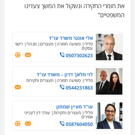
עו"ד שגיא אקו
את חומרי החקירה ונשקול את המשך צעדינו
פלילי
מעצרים וחקירות
סמים
עבירות מין
עורכי דין לענייני אסירים
המשפטיים"
0525279829
אלי אונגר משרד עו"ד
פלילי
פשיעה חמורה
מעצרים
מנהלי
רישוי
עסקים
0507302623
לוי מלאך דדון – משרד עו"ד
פלילי
פשיעה חמורה
מעצרים וחקירות
0544231863
עו"ד מעיין שמחון
פלילי
מעצרים וחקירות
עורכי דין לענייני
אסירים
0587604050