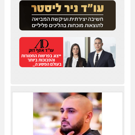
עו"ד אלון קריטי
פלילי
כלכלי
אלימות
סמים
מעצרים
0525544654
עו"ד זוהר ארבל
פלילי
פשיעה חמורה
מעצרים וחקירות
קטינים
0538788878
עו"ד שלי גורביץ – לוי
משפט פלילי
פשיעה חמורה
מעצרים
וחקירות
צבאי
תעבורה
0544218336
משרד עורכי דין חן ברוך
פלילי
דיני תעבורה
מעצרים וחקירות
0505078733