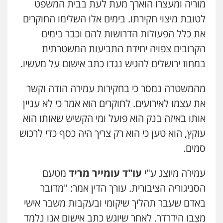
עו"ד אבי כהן
מוריה ומעצרו הוארך מעת לעת בבית המשפט
פלילי
פשיעה חמורה
קטינים
אלימות
לטובת מיצוי חקירתו. בימים אלו השלימו החוקרים
סמים
עבירות מין
0523647066
את כלל הפעולות הדרושות להם וכבר בימים
הקרובים צפויה יחידת התביעות המשטרתית
ויקי שמואל – משרד עו"ד
במחוז ירושלים להגיש נגדו כתב אישום על מעשיו.
פלילי
משפט פלילי
0528959600
מהמשטרה נמסר כי בחקירות עמירה הודה וקשר
את עצמו לאירועים. לחוקרים הוא אמר כי לא עניין
אותו באיזה בנק הוא פועל ומי הקשיש שאותו הוא
קורל קרוז – עורך דין פלילי
משפט פלילי
עוקץ, הוא טען כי הוא רק צריך היה כסף כדי לרכוש
0545437431
סמים.
עמירה מיוצג ע"י
עו"ד עומייר מריד
מטעם
עו"ד עלי סעדי
פלילי
פשיעה חמורה
ליווי וייצוג בחקירות
הסניגוריה הציבורית. עורך הדין אמר: "מדובר
ומעצרים
0508824984
באדם שעבר תהליך שיקומי ובעקבות משבר אישי
מצבו הידרדר. לאחר שיוגש כתב אישום אנו נלמד