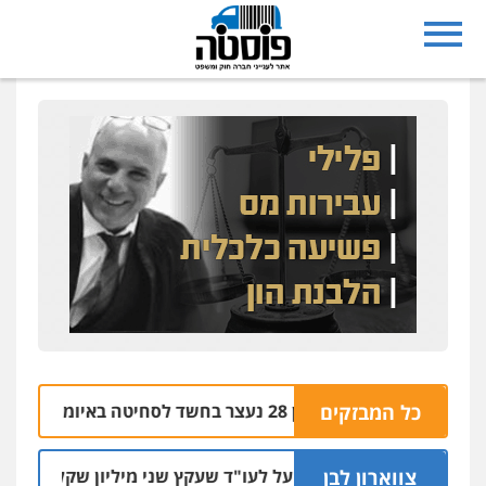
עדי כרמלי – חברת עו"ד
נצרת: בן 28 נעצר בחשד לסחיטה באיומים מטלפון שאינו שלו
כל המבזקים
פלילי
כלכלי
עורכי דין לענייני אסירים
0525060666
צווארון לבן
מאסר בפועל לעו"ד שעקץ שני מיליון שקל על דירה השייכת