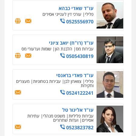
עו"ד שאדי כבהא
פלילי
עורכי דין לענייני אסירים
0525556970
עו"ד (רו"ח) יואב ציוני
עבירות מס
הלבנת הון
שומות וערעורי מס
0505430819
עו"ד פאדי בראנסי
פלילי
צווארון לבן
עבירות בטחוניות
מעצרים
וחקירות
0524122241
עו"ד אלינור טל
עבירות פליליות
משפט מנהלי
עתירות
אסירים
ועדות שחרורים
0523823782
ניר קידר – צלם