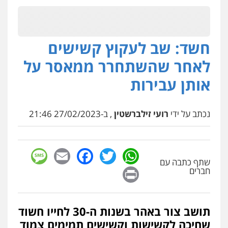
0547342002
חשד: שב לעקוץ קשישים
עו"ד אלון קריטי
פלילי
כלכלי
אלימות
סמים
מעצרים
לאחר שהשתחרר ממאסר על
0525544654
אותן עבירות
עו"ד זוהר ארבל
פלילי
פשיעה חמורה
מעצרים וחקירות
נכתב על ידי
רועי זילברשטין
, ב-27/02/2023 21:46
קטינים
0538788878
sage
Facebook
Email
WhatsApp
Twitter
עו"ד שלי גורביץ – לוי
שתף כתבה עם
Print
חברים
משפט פלילי
פשיעה חמורה
מעצרים
וחקירות
צבאי
תעבורה
0544218336
תושב צור באהר בשנות ה-30 לחייו חשוד
משרד עורכי דין חן ברוך
שחיכה לקשישות וקשישים תמימים צמוד