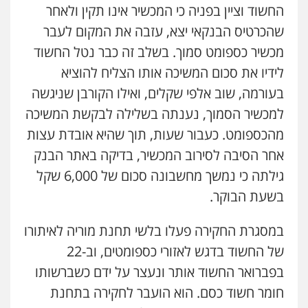
שני אלגרבלי – משרד עורכי דין
החשוד וציין בפניה כי המכשיר אינו תקין ולאחר
פלילי
עורכי דין לענייני אסירים
תעבורה
שהכרטיס הבנקאי יצא, עזבה את המקום לעבר
0507120031
מכשיר כספומט סמוך. בשלב זה כבר נטל החשוד
לידיו את סכום המשיכה אותו הצליח להוציא
עו"ד אייל אביטל
בעורמה, שוב אלפי שקלים, ואילו הקורבן שניגשה
פלילי
פשיעה חמורה
מעצרים וחקירות
0544712201
למכשיר הסמוך, נענתה בשלילה לבקשת המשיכה
מהכספומט. כעבור שעות, תוך שהיא אובדת עצות
אחר הסיבה לסירוב המכשיר, בדיקה באתר הבנק
עו"ד בועז קניג
פלילי
משפחה
כלכלי
צבאי
גילתה כי נמשך מחשבונה סכום של 6,000 שקל
0507003001
בשעת הבוקר.
במסגרת החקירה פעלו בלשי תחנת מוריה לאיתורו
מנשה, אלמוג – עורכי דין
פלילי
עבירות תנועה
צווארון לבן
תעבורה
של החשוד בדגש לאזורי כספומטים, וב-22
עורכי דין לענייני אסירים
מעצרים וחקירות
בפברואר החשוד אותר ונעצר על ידם כשברשותו
0546470989
חומר חשוד כסם. הוא הועבר לחקירה בתחנת