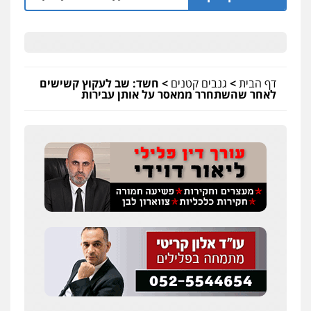
גיא זהבי משרד עורכי דין
פלילי
משפחה
503456449
דף הבית
>
גנבים קטנים
>
חשד: שב לעקוץ קשישים
לאחר שהשתחרר ממאסר על אותן עבירות
עו"ד איהאב ג'לג'ולי
פלילי
מעצרים וחקירות
עורכי דין לענייני
אסירים
0505216700
אייל בן שושן, עורך דין פלילי
פלילי
מעצרים וחקירות
פשיעה חמורה
נוער
רישום פלילי
0522763105
עו"ד שלומי שרון
פלילי
צבאי
מעצרים וחקירות
0547342002