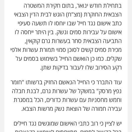
עו"ד אבי כהן
בתחילת חודש ינואר, בתום חקירת המשטרה
פלילי
פשיעה חמורה
קטינים
אלימות
הצבאית החוקרת (מצ"ח) הוגש לבית הדין הצבאי
סמים
עבירות מין
0523647066
כתב אישום נגד חייל שבו יוחסו לו תשעה סעיפי
אישום על עבירות סמים ונשק. בין היתר ייחסה לו
התביעה הצבאית סחר בעשרות גרם קוקאין,
מכירת סמים קשים לסוכן סמוי תמורת עשרות אלפי
שקלים. כמו כן הואשם החייל בשימוש בסמים על
רקע הסירוב שלו לעבור בדיקות שתן.
עוד התברר כי החייל הנאשם החזיק ברשותו "חומר
נפץ מרסק" במשקל של עשרות גרם, לבנת חבלה
וחמש מחסניות עם עשרות כדורים, הכל במסגרת
עבירה חמורה של הוצאת נשק מרשות הצבא.
יש לציין כי רוב כתבי האישום שמוגשים נגד חיילים