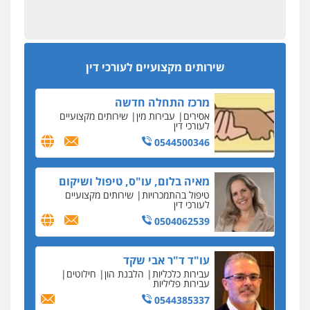
עסקה חמה
מפקח במס הכנסה ועורך-דין חשודים בהצהרה כוזבת
אחסון אתרים
על עסקת נדל"ן בצפון
מהירות
הגנה
גיבוי
תמיכה
שירותים
מקצועיים לעורכי דין
סקס בכל מחיר
שירותים מקצועיים לעורכי דין
כתב האישום נגד עו"ד עידן דביר: האונס והמחירון
לאקטים מיניים
מרכז התחלה חדשה
כתב אישום: יו"ר ש"ס לשעבר בחיפה וסינדיקאט
אסירים
עבירות מין
שירותים מקצועיים
ההלוואות של משפחת הרינג
לעורכי דין
הפרקליטות: הרב נתנאל חייק ואביו הרב אריה חייק
0544500346
שמשו אנשי
החשוד ברצח עו"ד ארבל פלדמן טען לרקע נפשי
מאיה בלום, עו"ס, טיפול ושיקום
ושתק בחקירתו
טיפול בהתמכרויות
שירותים מקצועיים
לעורכי דין
בבית המשפט התברר כי לחשוד, אחמד אלרג'וב
מרמלה, לא נערכה
0504062539
יחסי עו"ד לקוח
עו"ד ד"ר אבי שקד
עורכת דין נעצרה בחשד להעברת סם לנאשם בכלא
עבירות כלכליות
הלבנת הון
חילוטים
השרון
עבירות פליליות
0544385337
דבר למיקרופון