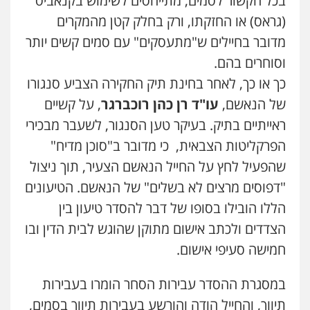
בכל הקשור לסמים, מתייחסים לשימוש בקנאביס
(גראס) או החזקתו, ורק בחלק קטן מהמקרים
מדובר בחיילים ש"מתעסקים" עם סמים קשים יותר
וסוחרים בהם.
כך או כך, לאחר בחינת תיק החקירה הצביע סנגורו
של הנאשם,
עו"ד רן כהן רוכברגר
, על קשיים
ראייתיים בתיק. בעיקר טען הסנגור, לשעבר מבכירי
הפרקליטות הצבאית, כי מדובר ב"סוכן מדיח"
שהפעיל לחץ על החייל הנאשם הצעיר, תוך ניצול
"דפוסים מרצים לא בשלים" של הנאשם. הטיעונים
הללו הובילו בסופו של דבר להסדר טיעון בין
הצדדים ולכתב אישום מתוקן שהוגש לבית הדין ובו
חמישה סעיפי אישום.
במסגרת ההסדר עבירות הסחר הומרו בעבירות
תיווך, והחייל הודה והורשע בעבירות תיווך בסמים,