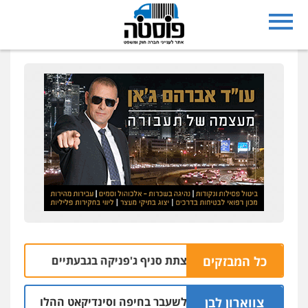
כל המבזקים
 בחשד למעורבות בהצתת סניף ג'פניקה בגבעתיים
06.08 | 22:58
צווארון לבן
ב אישום: יו"ר ש"ס לשעבר בחיפה וסינדיקאט ההלוואות של משפ