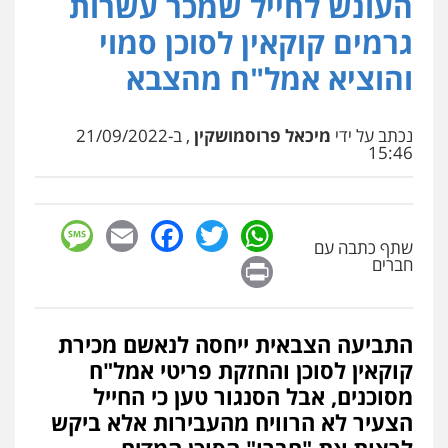
העונש לחייל שמכר עשרות
עו"ד דרוויש נאשף
פלילי
פשיעה חמורה
זכויות אדם
גרמים קוקאין לסוכן סמוי
0527448141
והוציא אמל"ח מהצבא
עו"ד אביגדור פלדמן
נכתב על ידי
מיכאל פרוסמושקין
, ב-21/09/2022
פלילי
אסירים
צווארון לבן
זכויות אדם
אזרחי
15:46
0505345826
sage
Facebook
Email
WhatsApp
Twitter
עו"ד יאיר בן סימון
שתף כתבה עם
פלילי
תעבורה
אזרחי
נזיקין
ביטוח
Print
חברים
0505719060
התביעה הצבאית ייחסה לנאשם מכירת
עו"ד מוחמד רחאל
פלילי
פשיעה חמורה
צווארון לבן
צבאי
קוקאין לסוכן והחזקת פריטי אמל"ח
מעצרים וחקירות
מסוכנים, אבל הסנגור טען כי החייל
0502228917
הצעיר לא הרוויח מהעבירות אלא ביקש