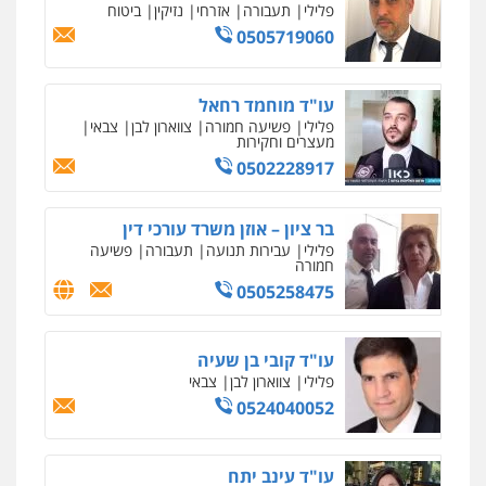
פלילי
תעבורה
אזרחי
נזיקין
ביטוח
0505719060
עו"ד מוחמד רחאל
פלילי
פשיעה חמורה
צווארון לבן
צבאי
מעצרים וחקירות
0502228917
בר ציון – אוזן משרד עורכי דין
פלילי
עבירות תנועה
תעבורה
פשיעה
חמורה
0505258475
עו"ד קובי בן שעיה
פלילי
צווארון לבן
צבאי
0524040052
עו"ד עינב יתח