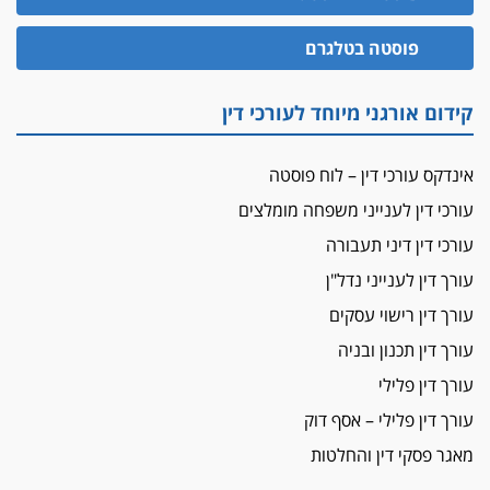
הזכות לטנף
פוסטה בטלגרם
זוכה עורך-דין שהשווה את ברק לסינוואר ואת
"הבמות של קפלן" לחמאס
קידום אורגני מיוחד לעורכי דין
מאסר לעורך הדין
מאסר בפועל לעו"ד מהצפון שהגיש תביעות
אינדקס עורכי דין – לוח פוסטה
פיקטיביות בשם פלסטינים
עורכי דין לענייני משפחה מומלצים
על המידתיות
ביה"ד המשמעתי ביטל השעיה לצמיתות של
עורכי דין דיני תעבורה
עורכת-דין שהביעה שמחה ב-7 באוקטובר
עורך דין לענייני נדל"ן
אשם
עורך דין רישוי עסקים
עו"ד הלל בבייב הורשע בהונאת עשרות לקוחות,
עורך דין תכנון ובניה
ההסדר: 7-9 שנות מאסר
עורך דין פלילי
דין ומקרקעין
עורך דין פלילי – אסף דוק
עורך דין ברמת השרון נחקר בחשד למרמה בעסקת
נדל"ן
מאגר פסקי דין והחלטות
"אני מכינה 5-6 ג'וינטים ביום"