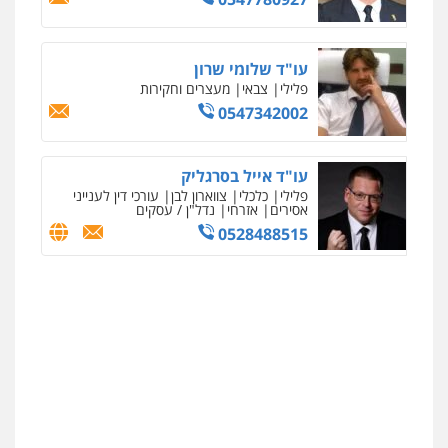
רונן הלל – מוניטין
מחיקת כתבות מגוגל ודחיקת אזכורים
שליליים
שירותים מקצועיים לעורכי דין
עו"ד שלומי שרון
0522508109
פלילי
צבאי
מעצרים וחקירות
0547342002
אחסון אתרים
מהירות
הגנה
גיבוי
תמיכה
שירותים
מקצועיים לעורכי דין
עו"ד אייל בסרגליק
פלילי
כלכלי
צווארון לבן
עורכי דין לענייני
אסירים
אזרחי
נדל"ן / עסקים
0528488515
מרכז התחלה חדשה
אסירים
עבירות מין
שירותים מקצועיים
לעורכי דין
0544500346
מאיה בלום, עו"ס, טיפול ושיקום
טיפול בהתמכרויות
שירותים מקצועיים
לעורכי דין
0504062539