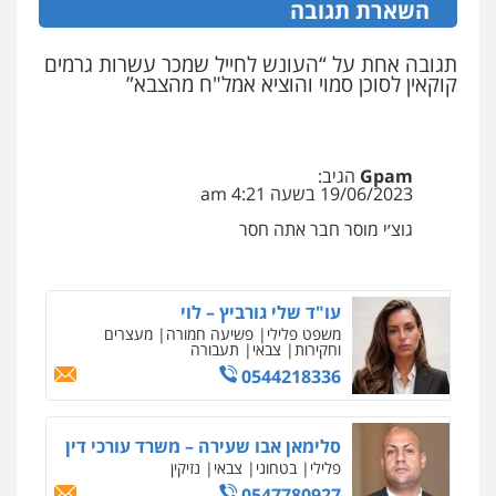
השארת תגובה
תגובה אחת על “העונש לחייל שמכר עשרות גרמים
קוקאין לסוכן סמוי והוציא אמל"ח מהצבא”
Gpam
הגיב:
19/06/2023 בשעה 4:21 am
גוצ׳י מוסר חבר אתה חסר
עו"ד שלי גורביץ – לוי
משפט פלילי
פשיעה חמורה
מעצרים
וחקירות
צבאי
תעבורה
0544218336
ניר קידר – צלם
צילום עורכי דין
שירותים מקצועיים לעורכי
דין
סלימאן אבו שעירה – משרד עורכי דין
0504578527
פלילי
בטחוני
צבאי
נזיקין
0547780927