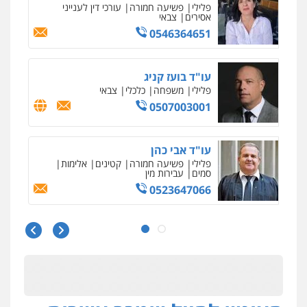
פלילי
פשיעה חמורה
עורכי דין לענייני
אסירים
צבאי
0546364651
עו"ד בועז קניג
פלילי
משפחה
כלכלי
צבאי
0507003001
עו"ד אבי כהן
פלילי
פשיעה חמורה
קטינים
אלימות
סמים
עבירות מין
0523647066
עו"ד ירון גיגי
פלילי
צווארון לבן
מעצרים
הליכי הסגרה
0522249087