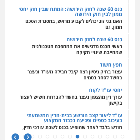
כנס 60 שנה לחוק הירושה: המתח שבין חוק יחסי
ממון לבין חוק הירושה
מרכז התחלה חדשה
האם בני זוג יכולים לקבוע מראש, במסגרת הסכם
אסירים
עבירות מין
שירותים מקצועיים
לעורכי דין
ממון, גם
0544500346
כנס 60 שנה לחוק הירושה
ראשי הכנס מדגישים את המהפכה הטכנולגית
שמחייבת שינויי חקיקה
חפץ חשוד
עצור בתיק ניסיון רצח קיבל חבילה מעו"ד ונעצר
בחשד לסחר בסמים
יחסי עו"ד לקוח
עורך דין מהצפון נעצר בחשד להברחת חשיש לעצור
בקישון
עו"ד ליאור קצב הורשע בבית-הדין המשמעתי
בעיכוב כספים ופגיעה בכבוד המקצוע
חודש בלבד לאחר שהופיע בכנס לשכת עורכי הדין,
קצב הורשע