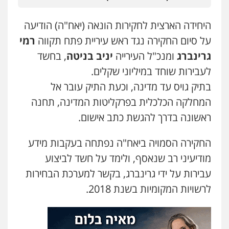
עו"ד פאדי בראנסי
פלילי
צווארון לבן
עבירות בטחוניות
מעצרים
וחקירות
היחידה הארצית לחקירות הונאה (יאח"ה) הודיעה
0524122241
על סיום החקירה נגד ראש עיריית פתח תקווה
רמי
גרינברג
ומנכ"ל העירייה
יניב בניטה
, בחשד
עו"ד ד"ר איתן פינקלשטיין
לעבירות שוחד במיליוני שקלים.
כלכלי
הלבנת הון
חילוט
ייעוץ לעורכי דין
בתיק גויס עד מדינה, וכעת התיק עובר אל
0507061374
המחלקה הכלכלית בפרקליטות המדינה, תחנה
ראשונה בדרך להגשת כתב אישום.
עו"ד אמיר כהן
פלילי
מעצרים וחקירות
תעבורה
החקירה הסמויה ביאח"ה נפתחה בעקבות מידע
0537470000
מודיעיני רב שנאסף, ולימד על חשד לביצוע
עבירות על ידי גרינברג, בקשר למערכת הבחירות
מצגר ושות', חברת עורכי דין
לרשויות המקומיות בשנת 2018.
נדל"ן / עסקים
משפחה
תעבורה
כלכלי
הוצאה לפועל
0545402829