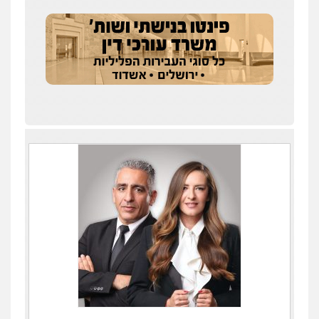
0509636895
עו"ד יפעת שוורץ סיל
פלילי
תעבורה
0523379525
עו"ד שילה ענבר
פלילי
כלכלי
מיסים
הלבנת הון
ייעוץ לעורכי
דין
0506216097
עו"ד אריה פטר
לשעבר סגן מנהל המחלקה הפלילית
בפרקליטות המדינה
0506217994
עו"ד יאיר בן סימון
פלילי
תעבורה
אזרחי
נזיקין
ביטוח