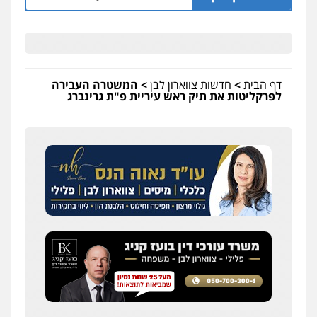
אלי אונגר משרד עו"ד
פלילי
פשיעה חמורה
מעצרים
מנהלי
רישוי
עסקים
0507302623
דף הבית
>
חדשות צווארון לבן
>
המשטרה העבירה
לפרקליטות את תיק ראש עיריית פ"ת גרינברג
עו"ד פאדי בראנסי
פלילי
צווארון לבן
עבירות בטחוניות
מעצרים
וחקירות
0524122241
עו"ד ד"ר איתן פינקלשטיין
כלכלי
הלבנת הון
חילוט
ייעוץ לעורכי דין
0507061374
עו"ד אמיר כהן
פלילי
מעצרים וחקירות
תעבורה
0537470000