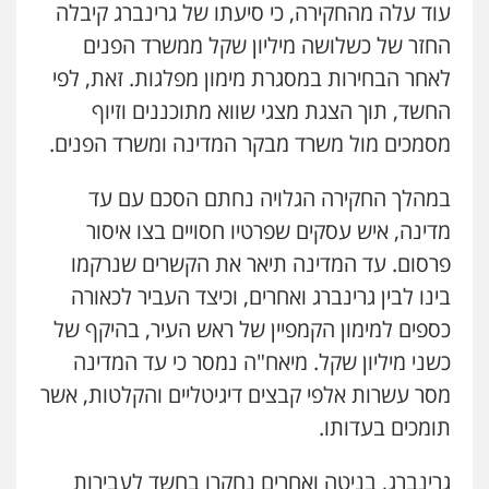
עוד עלה מהחקירה, כי סיעתו של גרינברג קיבלה
החזר של כשלושה מיליון שקל ממשרד הפנים
עו"ד יניב זוסמן
פלילי
כלכלי
פשיעה חמורה
מעצרים
לאחר הבחירות במסגרת מימון מפלגות. זאת, לפי
וחקירות
החשד, תוך הצגת מצגי שווא מתוכננים וזיוף
0525199949
מסמכים מול משרד מבקר המדינה ומשרד הפנים.
גיל פרידמן – משרד עו"ד
פלילי
צווארון לבן
מעצרים וחקירות
מחיקת
במהלך החקירה הגלויה נחתם הסכם עם עד
רישום פלילי
מדינה, איש עסקים שפרטיו חסויים בצו איסור
0503366733
פרסום. עד המדינה תיאר את הקשרים שנרקמו
בינו לבין גרינברג ואחרים, וכיצד העביר לכאורה
עורך דין פלילי רובי גלבוע
כספים למימון הקמפיין של ראש העיר, בהיקף של
פלילי
פשיעה חמורה
צווארון לבן
תעבורה
0505537656
כשני מיליון שקל. מיאח"ה נמסר כי עד המדינה
מסר עשרות אלפי קבצים דיגיטליים והקלטות, אשר
תומכים בעדותו.
חנא בולוס – משרד עורכי דין
פלילי
פשיעה חמורה
צווארון לבן
נזיקין
0546661544
גרינברג, בניטה ואחרים נחקרו בחשד לעבירות