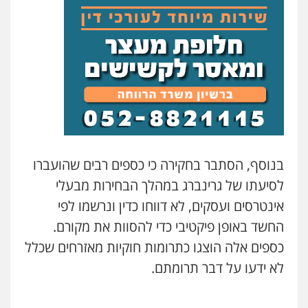
עו"ד שילה ענבר
פלילי
כלכלי
מיסים
הלבנת הון
ייעוץ לעורכי
דין
0506216097
עו"ד אריה פטר
לשעבר סגן מנהל המחלקה הפלילית
בפרקליטות המדינה
0506217994
בנוסף, הסתבר בחקירה כי כספים רבים שהועברו
עו"ד יאיר בן סימון
לסיעתו של גרינברג במהלך הבחירות מבעלי
פלילי
תעבורה
אזרחי
נזיקין
ביטוח
אינטרסים ועסקים, לא דווחו כדין ונרשמו לפי
0505719060
החשד באופן פיקטיבי כדי להסוות את מקורם.
כספים אלה הוצגו כתרומות חוקיות מאזרחים שכלל
עו"ד תמיר סולומון
לא ידעו על דבר תרומתם.
פלילי
כלכלי
מיסים
הלבנת הון
0528758840