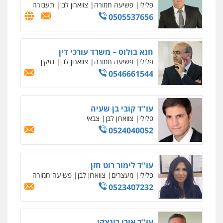
פלילי
כלכלי
ניהול משפטים
0506216813
עו"ד אשרף שחאדה
פלילי
פשיעה חמורה
מעצרים וחקירות
תעבורה
0549535659
עו"ד מירב נוסבוים
פלילי
מעצרים וחקירות
נוער
עורכי דין
לענייני אסירים
0522331443
אילן כץ – משרד עורכי דין
משפט פלילי
ייצוג שוטרים וסוהרים
חיילים
ועדות חקירה
0546312410
רעות כהן – משרד עורכי דין