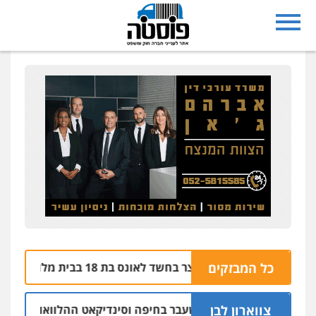
עו"ד בועז קניג
פלילי
משפחה
כלכלי
צבאי
0507003001
עו"ד אבי כהן
פלילי
פשיעה חמורה
קטינים
אלימות
סמים
עבירות מין
0523647066
קורל קרוז – עורך דין פלילי
משפט פלילי
0545437431
עו"ד תומר בנישתי
בת ים: בן 51 נעצר בחשד לאונס בת 18 בבית מלון
כל המבזקים
06.08 | 21:59
פלילי
מעצרים וחקירות
צווארון לבן
פשיעה
חמורה
0546657865
צווארון לבן
ם: יו"ר ש"ס לשעבר בחיפה וסינדיקאט ההלוואות של משפחת הרי