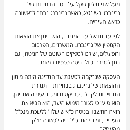
0505643689
מעל שני מיליון שקל על מטה הבחירות של
גרינברג ב-2018, כאשר גרינברג נבחר לראשונה
עו"ד נעם שביט
כראש העירייה.
פלילי
פשיעה חמורה
מיסים
הלבנת הון
פסיכיאטריה משפטית
לפי עדותו של עד המדינה, הוא מימן את הוצאות
0506216048
הקמפיין של גרינברג, המשרדים, הפרסום
והפעילים, שילם לספקים השונים של המטה, וגם
עו"ד חמאדה מסרי
תעבורה
נתן לגרינברג ולבניטה כספים במזומן.
0526631970
העסקה שנרקמה לטענת עד המדינה היתה מימון
ההוצאות של גרינברג בבחירות – תמורת
עו"ד אייל אביטל
התחייבות לקבלת פרויקטים ומכרזי עירייה אחריהן.
פלילי
פשיעה חמורה
מעצרים וחקירות
0544712201
הוא טוען כי לצורך מימוש היעד, הוא הביא את
רואה החשבון בניטה כ"איש שלו" ללשכת מנכ"ל
העירייה, ומינוי המנכ"ל היה לכאורה חלק
עו"ד רונן בנדל
משפט פלילי
פשיעה חמורה
פלילי
מהעסקה.