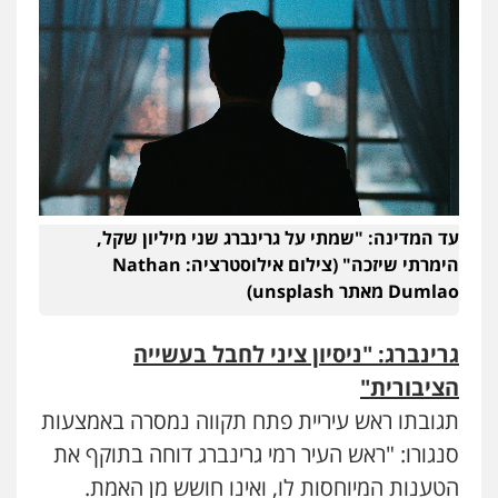
עו"ד משה פלמור
פלילי
כלכלי
צווארון לבן
עורכי דין לענייני
אסירים
0549732303
עו"ד אמיר נאטור
פלילי
פשיעה חמורה
צווארון לבן
מעצרים
0543326767
עד המדינה: "שמתי על גרינברג שני מיליון שקל,
הימרתי שיזכה" (צילום אילוסטרציה: Nathan
Dumlao מאתר unsplash)
עו"ד ראוף נג'אר
פלילי
עורכי דין לענייני אסירים
מעצרים
סמים
רכוש
גרינברג: "ניסיון ציני לחבל בעשייה
0548009246
הציבורית"
תגובתו ראש עיריית פתח תקווה נמסרה באמצעות
דוד אפרים משרד עורכי דין
סנגורו: "ראש העיר רמי גרינברג דוחה בתוקף את
פלילי
צווארון לבן
מס הכנסה
מע"מ
הטענות המיוחסות לו, ואינו חושש מן האמת.
0506209859