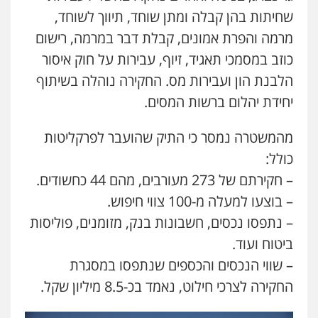
שחיתות בהן קבלה ומתן שוחד, תיווך לשוחד,
מרמה והפרת אמונים, קבלת דבר במרמה, רישום
עו"ד קובי בן שעיה
פלילי
צווארון לבן
צבאי
כוזב במסמכי תאגיד, זיוף, עבירות על חוק איסור
0524040052
הלבנת הון ועבירות מס. החקירה נוהלה בשיתוף
יחידת יהלום ברשות המסים.
עו"ד לימור רוט חזן
מהמשטרה נמסר כי התיק שהועבר לפרקליטות
פלילי
מעצרים
צווארון לבן
פשיעה חמורה
0523407232
כולל:
– חקירתם של 273 מעורבים, מהם 44 כחשודים.
– בוצעו למעלה מ-100 צווי חיפוש.
עו"ד אורי רינצקי
פלילי
כלכלי
ניהול משפטים
– נתפסו נכסים, חשבונות בנק, מזומנים, פוליסות
0506216813
ביטוח ועוד.
– שווי הנכסים והכספים שנתפסו במסגרת
עו"ד אשרף שחאדה
החקירה לצרכי חילוט, נאמד בכ-8.5 מיליון שקל.
פלילי
פשיעה חמורה
מעצרים וחקירות
תעבורה