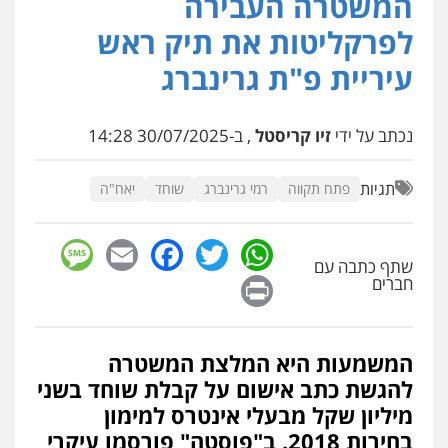
המשטרה העבירה
עו"ד אייל אביטל
פלילי
פשיעה חמורה
מעצרים וחקירות
לפרקליטות את תיק ראש
0544712201
עיריית פ"ת גרינברג
עו"ד רונן בנדל
נכתב על ידי
זיו קריסטל
, ב-30/07/2025 14:28
משפט פלילי
פשיעה חמורה
פלילי
0524282442
תגיות
פתח תקווה
רמי גרינברג
שוחד
יאח"ה
כבריאן, מזר – משרד עורכי דין
sage
Facebook
Email
WhatsApp
Twitter
פלילי
מעצרים וחקירות
שתף כתבה עם
0543986802
Print
חברים
עו"ד בועז קניג
המשמעות היא המלצת המשטרה
פלילי
משפחה
כלכלי
צבאי
להגשת כתב אישום על קבלת שוחד בשני
0507003001
מיליון שקל מבעלי אינטרס למימון
בחירות 2018. ב"פוסטה" פורסמו עיקרי