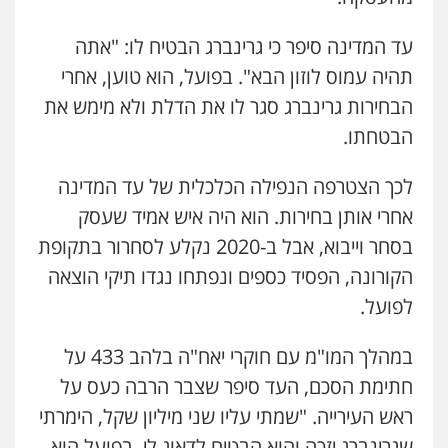
0524282442
עד המדינה סיפר כי גרינברג הבטיח לו: "אתה
תהיה עמוס לוזון הבא". בפועל, הוא טוען, אחרי
כבריאן, מזר – משרד עורכי דין
פלילי
מעצרים וחקירות
הבחירות גרינברג סגר לו את הדלת ולא מימש את
0543986802
הבטחתו.
לכך הצטרפה הנפילה הכלכלית של עד המדינה
עו"ד בועז קניג
אחרי אותן בחירות. הוא היה איש אמיד שעסק
פלילי
משפחה
כלכלי
צבאי
0507003001
בסחר וייבוא, אבל ב-2020 נקלע לסחרור בתקופת
הקורונה, הפסיד כספים ונפתחו נגדו תיקי הוצאה
עו"ד אבי כהן
לפועל.
פלילי
פשיעה חמורה
קטינים
אלימות
סמים
עבירות מין
במהלך המו"מ עם חוקרי יאח"ה בלהב 433 על
0523647066
חתימת הסכם, העד סיפר שצבר הרבה כעס על
ראש העירייה. "שמתי עליו שני מיליון שקל, הימרתי
שגרינברג יזכה והוא הבטיח לדאוג לי. בפועל הוא