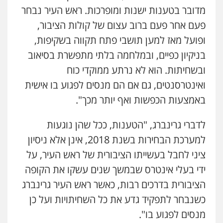
מדובר בטענות ישנות ומופרכות. ראש העיר נבחר
פעם אחר פעם ברוב עצום של קולות הציבור,
עו"ד איהאב ג'לג'ולי
פלילי
מעצרים וחקירות
עורכי דין לענייני
ופועל מאז למען תושבי פתח תקווה בשקיפות,
אסירים
בניקיון כפיים, ובמלחמה בלתי מתפשרת בסיאוב
0505216700
ובשחיתות. הוא לא נרתע ממוקדי כוח
עו"ד אייל בסרגליק
ואינטרסנטים, גם אם הם מנסים לפגוע בו אישית
פלילי
כלכלי
צווארון לבן
עורכי דין לענייני
באמצעות הכפשות ואף יותר מכך".
אסירים
אזרחי
נדל"ן / עסקים
0528488515
לדברי גרינברג, "הטענות, ככל שהן נוגעות
למערכת הבחירות בשנת 2018, אינן אלא ניסיון
עו"ד אסף דוק
פלילי
עבירות מין
סמים והימורים
פשיעה
ציני לחבל בעשייתו הציבורית של ראש העיר, על
חמורה
חקירות ומעצרים
צווארון לבן והונאה
ידי בעלי אינטרס שבמשך שנים עשקו את הקופה
0526885006
הציבורית בדרכים רבות, כאשר ראש העיר גרינברג
עו"ד שלי גורביץ – לוי
כשנבחר לתפקיד גדע את כל השחיתויות ועל כן
משפט פלילי
פשיעה חמורה
מעצרים
מנסים לפגוע בו".
וחקירות
צבאי
תעבורה