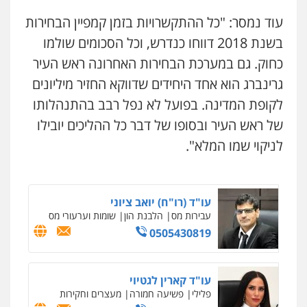
0544218336
עוד נמסר: "כל ההתקשרויות בזמן קמפיין הבחירות
בשנת 2018 דווחו כנדרש, וכל הסכומים שולמו
לוי מלאך דדון – משרד עו"ד
פלילי
פשיעה חמורה
מעצרים וחקירות
כחוק. גם במערכת הבחירות האחרונה ראש העיר
0544231863
גרינברג הוא אחד היחידים שדווקא החזיר מיליונים
לקופת המדינה. בפועל לא נפל רבב בהתנהלותו
עו"ד שרון נהרי
של ראש העיר ובסופו של דבר כל ההליכים יובילו
פלילי
צווארון לבן
כלכלי
פשיעה כלכלית
בינלאומי
הליכי הסגרה
לניקוי שמו המלא".
עו"ד (רו"ח) יואב ציוני
עבירות מס
הלבנת הון
שומות וערעורי מס
0505430819
עו"ד קארין לגטיוי
פלילי
פשיעה חמורה
מעצרים וחקירות