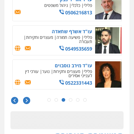
פלילי
צווארון לבן
תעבורה
אסירים
מעצרים
וחקירות
0506277425
עו"ד שאדי דבאח
פלילי
פשיעה כלכלית
תעבורה
0505643689
עו"ד נעם שביט
פלילי
פשיעה חמורה
מיסים
הלבנת הון
פסיכיאטריה משפטית
0506216048
עו"ד חמאדה מסרי
תעבורה
0526631970