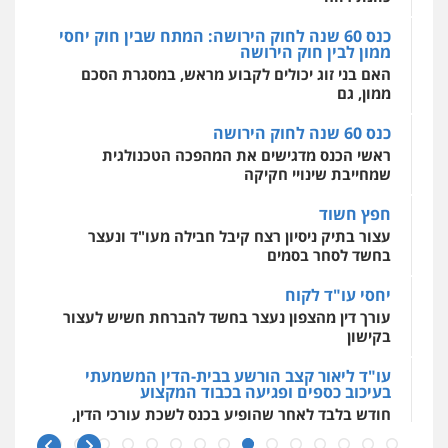
0544500346
פלילי
פשיעה חמורה
מעצרים וחקירות
כנס 60 שנה לחוק הירושה
0544231863
מאיה בלום, עו"ס, טיפול ושיקום
ראשי הכנס מדגישים את המהפכה הטכנולגית
טיפול בהתמכרויות
שירותים מקצועיים
שמחייבת שינויי חקיקה
לעורכי דין
עו"ד שרון נהרי
0504062539
חפץ חשוד
פלילי
צווארון לבן
כלכלי
פשיעה כלכלית
בינלאומי
הליכי הסגרה
עצור בתיק ניסיון רצח קיבל חבילה מעו"ד ונעצר
בחשד לסחר בסמים
עו"ד ד"ר אבי שקד
עבירות כלכליות
הלבנת הון
חילוטים
יחסי עו"ד לקוח
עבירות פליליות
עורך דין מהצפון נעצר בחשד להברחת חשיש לעצור
עו"ד (רו"ח) יואב ציוני
0544385337
בקישון
עבירות מס
הלבנת הון
שומות וערעורי מס
0505430819
עו"ד ליאור קצב הורשע בבית-הדין המשמעתי
איתי חקירות – שירותים לעורכי דין
בעיכוב כספים ופגיעה בכבוד המקצוע
חקירות פרטיות
חקירות כלכליות
חקירות
חודש בלבד לאחר שהופיע בכנס לשכת עורכי הדין,
אישות
איתורים
עו"ד קארין לגטיוי
קצב הורשע
0537865001
פלילי
פשיעה חמורה
מעצרים וחקירות
10 מיליון
0507446995
ניר קידר – צלם
עורך-דין חשוד בהעלמת הכנסות והתחמקות ממס
רכישה
צילום עורכי דין
שירותים מקצועיים לעורכי
דין