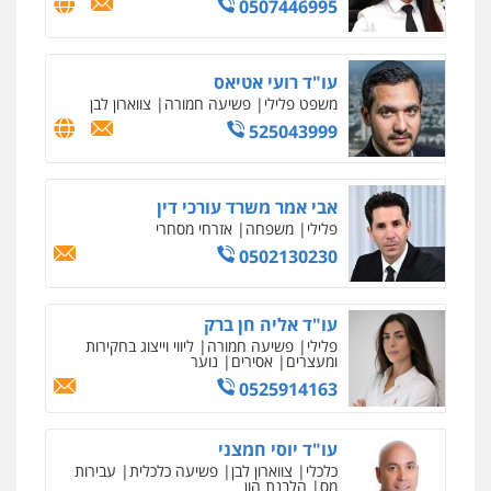
0507446995
עו"ד רועי אטיאס
משפט פלילי
פשיעה חמורה
צווארון לבן
525043999
אבי אמר משרד עורכי דין
פלילי
משפחה
אזרחי מסחרי
0502130230
עו"ד אליה חן ברק
פלילי
פשיעה חמורה
ליווי וייצוג בחקירות
ומעצרים
אסירים
נוער
0525914163
עו"ד יוסי חמצני
כלכלי
צווארון לבן
פשיעה כלכלית
עבירות
מס
הלבנת הון