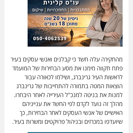
עורך דין תמיר אלטיט
פלילי
תעבורה
0545577862
אברהם שהבזי – משרד עורכי דין
מיסים
כלכלי
פלילי
פשיעה כלכלית
הלבנת
הון
0504456555
מהחקירה עלה חשד כי קבלנים ואנשי עסקים בעיר
פתח תקווה מימנו את מסע הבחירות של המועמד
חליל ביאדי – משרד עורכי דין
לראשות העיר גרינברג, ושילמו לכאורה עבור
פלילי
דיני תעבורה
מעצרים וחקירות
פשיעה חמורה
אסירים
הוצאות המטה בתמורה להתחייבות של גרינברג
0509636895
למנות את בניטה למנכ"ל העירייה לאחר היבחרו.
מהלך זה נועד לקדם לפי החשד את ענייניהם
עו"ד יפעת שוורץ סיל
האישיים של אנשי העסקים לאחר הבחירות, כך
פלילי
תעבורה
שיועדפו במכרזים ובניהול פרויקטים ומשרות בעיר.
0523379525