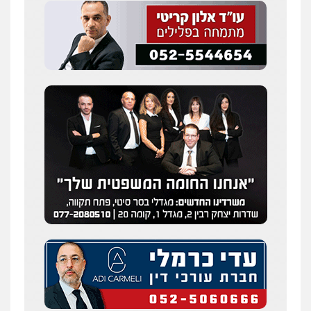
מצגר ושות', חברת עורכי דין
נדל"ן / עסקים
משפחה
תעבורה
כלכלי
הוצאה לפועל
0545402829
עורך דין תמיר אלטיט
פלילי
תעבורה
0545577862
אברהם שהבזי – משרד עורכי דין
מיסים
כלכלי
פלילי
פשיעה כלכלית
הלבנת
הון
0504456555
חליל ביאדי – משרד עורכי דין
פלילי
דיני תעבורה
מעצרים וחקירות
פשיעה חמורה
אסירים