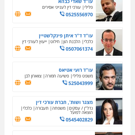
לשעבר סגן מנהל המחלקה הפלילית
בפרקליטות המדינה
0506217994
עו"ד נס בן נתן
פלילי
כלכלי
פשיעה חמורה
נוער
0505555110
שחר מנדלמן, שלומציון גבאי מנדלמן
– משרד עורכי דין
פלילי
התמחות בייצוג בעבירות מין
0505522334
עו"ד מוחמד סביחאת
פלילי
תעבורה
פשיעה כלכלית
0525077716