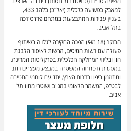
משימה סד"ח (סחיטת דמי חסות) ביחידה הארצית
למאבק בפשיעה כלכלית (יאל"כ) בלהב 433,
עו"ד נס בן נתן
פלילי
כלכלי
פשיעה חמורה
נוער
בעניין עבירות המתבצעות במתחם פרדס דכה
0505555110
בתל אביב.
הבוקר (18 מאי) הפכה החקירה לגלויה בשיתוף
שחר מנדלמן, שלומציון גבאי מנדלמן
– משרד עורכי דין
פעולה עם רשות המיסים, הרשות לאיסור הלבנת
פלילי
התמחות בייצוג בעבירות מין
הון ובליווי המחלקה הכלכלית בפרקליטות המדינה.
0505522334
במסגרת זו פתחה המשטרה במבצע מעצרים רחב
ומתוזמן ביפו ובדרום הארץ, יחד עם לוחמי החטיבה
עו"ד מוחמד סביחאת
פלילי
תעבורה
פשיעה כלכלית
לבט"פ, המשמר הלאומי במג"ב ושוטרי מחוז תל
0525077716
אביב.
עו"ד אורי רינצקי
פלילי
כלכלי
ניהול משפטים
0506216813