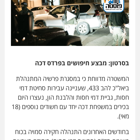
אברהם שהבזי – משרד עורכי דין
מיסים
כלכלי
פלילי
פשיעה כלכלית
הלבנת
הון
0504456555
עו"ד דרוויש נאשף
פלילי
פשיעה חמורה
זכויות אדם
0527448141
בסרטון: מבצע חיפושים בפרדס דכה
עו"ד שילה ענבר
המשטרה מדווחת כי במסגרת פרשיה המתנהלת
פלילי
כלכלי
מיסים
הלבנת הון
ייעוץ לעורכי
ביאל"כ להב 433, שעניינה עבירות סחיטת דמי
דין
0506216097
חסות, גביית דמי חסות והלבנת הון, נעצרו היום
בכירים במשפחת דכה יחד עם חשודים נוספים (18
עו"ד אריה פטר
מאי).
לשעבר סגן מנהל המחלקה הפלילית
בפרקליטות המדינה
בחודשים האחרונים התנהלה חקירה סמויה בכוח
0506217994