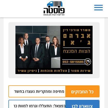
כל המבזקים
שני צעירים מחיפה ומהקריות נעצרו בחשד להתחזות ולהתפר
צווארון לבן
 חוות התנינים בפצאל: התעללו וגרמו למוות כתוצאה מקניבליזם