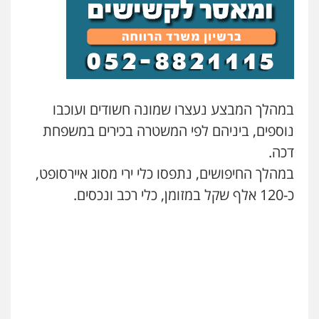
רעות כהן – משרד עורכי דין
פלילי
צווארון לבן
תעבורה
אסירים
מעצרים
וחקירות
0506277425
עו"ד נעם שביט
במהלך המבצע נעצרו שמונה חשודים ועוכבו
פלילי
פשיעה חמורה
מיסים
הלבנת הון
נוספים, ביניהם לפי המשטרה בכירים במשפחת
פסיכיאטריה משפטית
0506216048
דכה.
במהלך החיפושים, נתפסו כלי ירי מסוג איירסופט,
כ-120 אלף שקל במזומן, כלי רכב ונכסים.