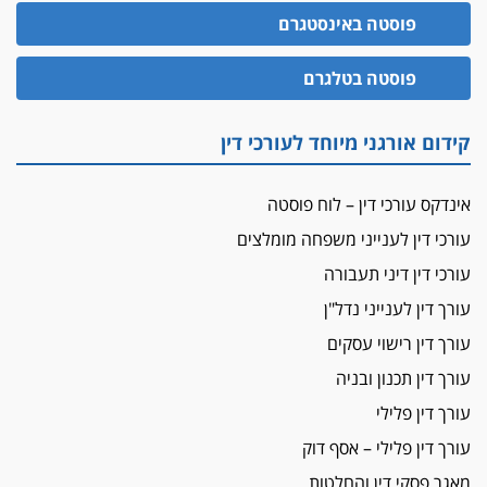
0544500346
אלה המינויים
פוסטה באינסטגרם
הוועדה לבחירת שופטים בחרה 26 שופטים ורשמים
נוספים
פוסטה בטלגרם
ראו הוזהרתם
הפרקליטות מקדמת הפללת עורכי דין "קונסילייריז"
קידום אורגני מיוחד לעורכי דין
בחוק המאבק בארגוני פשיעה
משרות אמון
אינדקס עורכי דין – לוח פוסטה
יו"ר מחוז ת"א משבץ עובדות שלו למינוי דייני בית
הדין למשמעת
עורכי דין לענייני משפחה מומלצים
עורכי דין דיני תעבורה
האופנוע חזר הביתה
עו"ד גיל פרידמן והרפתקאות אופנוע השטח שלו
עורך דין לענייני נדל"ן
עורך דין רישוי עסקים
הזכות לטנף
זוכה עורך-דין שהשווה את ברק לסינוואר ואת
עורך דין תכנון ובניה
"הבמות של קפלן" לחמאס
עורך דין פלילי
מאסר לעורך הדין
עורך דין פלילי – אסף דוק
מאסר בפועל לעו"ד מהצפון שהגיש תביעות
מאגר פסקי דין והחלטות
פיקטיביות בשם פלסטינים