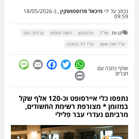
עו"ד שאדי כבהא
נכתב על ידי
מיכאל פרוסמושקין
, ב-18/05/2026
פלילי
עורכי דין לענייני אסירים
09:59
0525556970
תגיות
יאל"כ
פרוטקשן
רשות המסים
עבירות נשק
עו"ד ד"ר איתן פינקלשטיין
עו"ד אורן ששון
עו"ד דוד בוחבוט
כלכלי
הלבנת הון
חילוט
ייעוץ לעורכי דין
0507061374
sage
Facebook
Email
WhatsApp
Twitter
שתף כתבה עם
Print
חברים
עו"ד רועי אטיאס
משפט פלילי
פשיעה חמורה
צווארון לבן
525043999
נתפסו כלי איירסופט וכ-120 אלף שקל
במזומן * מצורפת רשימת החשודים,
מצגר ושות', חברת עורכי דין
מרביתם נעדרי עבר פלילי
נדל"ן / עסקים
משפחה
תעבורה
כלכלי
הוצאה לפועל
0545402829