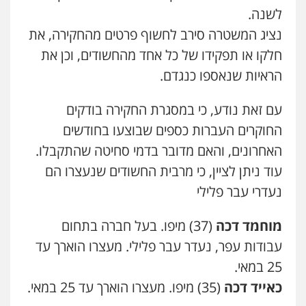
לשנה.
נציג המשטרה סירב לחשוף פרטים מהחקירה, את
חלקו או תפקידו של כל אחד מהחשודים, וכן את
הראיות שנאספו כנגדם.
גיל דביר – משרד עורכי דין
עם זאת נודע, כי במסגרת החקירה בודקים
פלילי
פשיעה כלכלית
צווארון לבן
החוקרים העברות כספים שבוצעו בחודשים
0506217771
האחרונים, והאם מדובר בדמי סחיטה שהתקבלו.
עוד ניתן לציין, כי מרבית החשודים שנעצרו הם
עו"ד תמיר סולומון
נעדרי עבר פלילי
פלילי
כלכלי
מיסים
הלבנת הון
0528758840
מוחמד דכה
(37) מיפו. בעל חברה בתחום
עבודות עפר, נעדר עבר פלילי. מעצרו הוארך עד
עו"ד משה פלמור
25 במאי.
פלילי
כלכלי
צווארון לבן
עורכי דין לענייני
אסירים
כאייד דכה
(35) מיפו. מעצרו הוארך עד 25 במאי.
0549732303