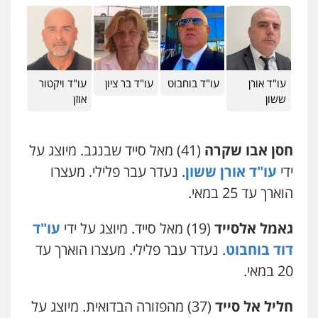
דוד אפרים משרד עורכי דין
פלילי
צווארון לבן
מס הכנסה
מע"מ
0506209859
עו"ד אורן
עו"ד בוחבוט
עו"ד בר ציון
עו"ד ויקטור
ששון
אוזן
עו"ד איהאב ג'לג'ולי
פלילי
מעצרים וחקירות
עורכי דין לענייני
אסירים
חסן אבו שקרה
(41) מאל סייד שבנגב. מיוצג על
0505216700
ידי
עו"ד אורן ששון
. נעדר עבר פלילי. מעצרו
הוארך עד 25 במאי.
עו"ד אלון קריטי
פלילי
כלכלי
אלימות
סמים
מעצרים
גאמל אלסייד
(19) מאל סייד. מיוצג על ידי
0525544654
עו"ד
דוד בוחבוט
. נעדר עבר פלילי. מעצרו הוארך עד
20 במאי.
עו"ד אייל בסרגליק
פלילי
כלכלי
צווארון לבן
עורכי דין לענייני
אסירים
אזרחי
נדל"ן / עסקים
חליל אל סייד
(37) מהפזורה הבדואית. מיוצג על
0528488515