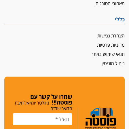
מאחורי הסורגים
איבה
איתות מירושלים
כללי
יו"ר המחוז צ'צ'קס מכנס ישיבה להדחת
ממלא-מקומו, ועמית בכר שותק
הצהרת נגישות
מחאת הפרקליטים והסנגורים
מדיניות פרטיות
יצאו לשעה מבית המשפט ועמדו בחוץ לאות הזדהות
עם השופטים
תנאי שימוש באתר
הביקורת חוגגת
ניהול מוניטין
מבקר לשכת עורכי הדין בתביעה נגד "איכות
השלטון" בעידן עמית בכר
נכנס לאינדקס
עו"ד חגי בנימין חצה את הקווים, מפרקליטות ת"א
שמרו על קשר עם
למשרד פרטי חדש
פוסטה!!!
ניוזלטר יומי אל תיבת
הדואר שלכם
לפני נקיטת צעדים
עורך דין נעצר בחשד לסחיטת ראש המועצה יאנוח
ג'ת