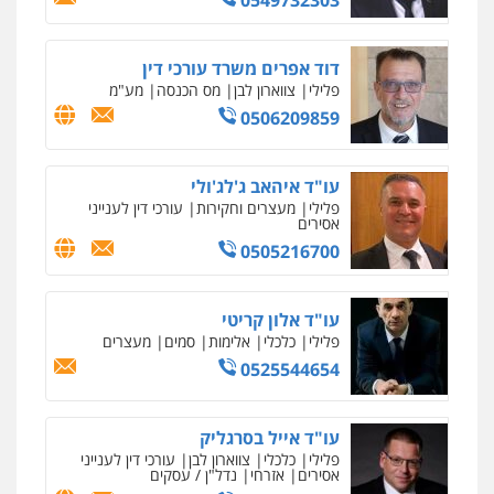
דוד אפרים משרד עורכי דין
פלילי
צווארון לבן
מס הכנסה
מע"מ
0506209859
עו"ד איהאב ג'לג'ולי
פלילי
מעצרים וחקירות
עורכי דין לענייני
אסירים
0505216700
עו"ד אלון קריטי
פלילי
כלכלי
אלימות
סמים
מעצרים
0525544654
עו"ד אייל בסרגליק
פלילי
כלכלי
צווארון לבן
עורכי דין לענייני
אסירים
אזרחי
נדל"ן / עסקים