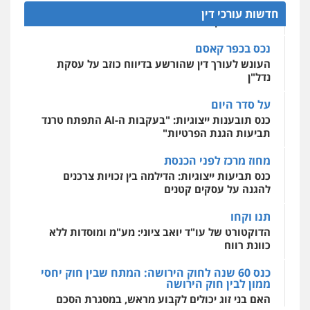
העונש לעורך דין שהורשע בדיווח כוזב על עסקת
חדשות עורכי דין
נדל"ן
מרכז התחלה חדשה
אסירים
עבירות מין
שירותים מקצועיים
על סדר היום
לעורכי דין
כנס תובענות ייצוגיות: "בעקבות ה-AI התפתח טרנד
0544500346
תביעות הגנת הפרטיות"
מחוז מרכז לפני הכנסת
מאיה בלום, עו"ס, טיפול ושיקום
כנס תביעות ייצוגיות: הדילמה בין זכויות צרכנים
טיפול בהתמכרויות
שירותים מקצועיים
לעורכי דין
להגנה על עסקים קטנים
0504062539
תנו וקחו
הדוקטורט של עו"ד יואב ציוני: מע"מ ומוסדות ללא
עו"ד ד"ר אבי שקד
כוונת רווח
עבירות כלכליות
הלבנת הון
חילוטים
עבירות פליליות
כנס 60 שנה לחוק הירושה: המתח שבין חוק יחסי
ממון לבין חוק הירושה
0544385337
האם בני זוג יכולים לקבוע מראש, במסגרת הסכם
ממון, גם
איתי חקירות – שירותים לעורכי דין
חקירות פרטיות
חקירות כלכליות
חקירות
כנס 60 שנה לחוק הירושה
אישות
איתורים
ראשי הכנס מדגישים את המהפכה הטכנולגית
0537865001