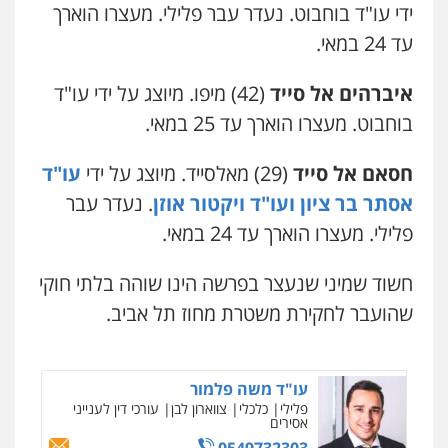
ידי עו"ד בוחבוט. נעדר עבר פלילי. מעצרו הוארך
עד 24 במאי.
עו"ד יוסי חמצני
כלכלי
צווארון לבן
פשיעה כלכלית
עבירות
מס
הלבנת הון
איברהים אל סייד
(42) מיפו. מיוצג על ידי עו"ד
0505471497
בוחבוט. מעצרו הוארך עד 25 במאי.
גיל דביר – משרד עורכי דין
חסאם אל סייד
(29) מאלסייד. מיוצג על ידי
עו"ד
פלילי
פשיעה כלכלית
צווארון לבן
אסתר בר ציון ועו"ד ויקטור אוזן
. נעדר עבר
0506217771
פלילי. מעצרו הוארך עד 24 במאי.
חשוד שמיני שנעצר בפרשה הינו שוהה בלתי חוקי
עו"ד תמיר סולומון
פלילי
כלכלי
מיסים
הלבנת הון
שהועבר לחקירת משטרת מחוז תל אביב.
0528758840
עו"ד משה פלמור
פלילי
כלכלי
צווארון לבן
עורכי דין לענייני
אסירים
0549732303