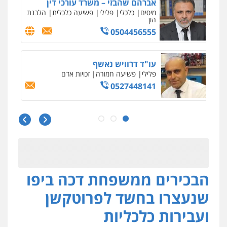
עו"ד אורי רינצקי
פלילי
כלכלי
ניהול משפטים
0506216813
רעות כהן – משרד עורכי דין
פלילי
צווארון לבן
תעבורה
אסירים
מעצרים
וחקירות
0506277425
עו"ד נעם שביט
פלילי
פשיעה חמורה
מיסים
הלבנת הון
פסיכיאטריה משפטית
0506216048
הבכירים ממשפחת דכה ביפו
לוי מלאך דדון – משרד עו"ד
פלילי
פשיעה חמורה
מעצרים וחקירות
שנעצרו בחשד לפרוטקשן
0544231863
ועבירות כלכליות