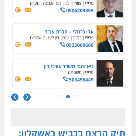
פלילי
צווארון לבן
מס הכנסה
מע"מ
0506209859
עדי כרמלי – חברת עו"ד
פלילי
כלכלי
עורכי דין לענייני אסירים
0525060666
גיא זהבי משרד עורכי דין
פלילי
משפחה
503456449
עו"ד איהאב ג'לג'ולי
פלילי
מעצרים וחקירות
עורכי דין לענייני
אסירים
0505216700
תיק הרצח בכביש באשקלון:
אייל בן שושן, עורך דין פלילי