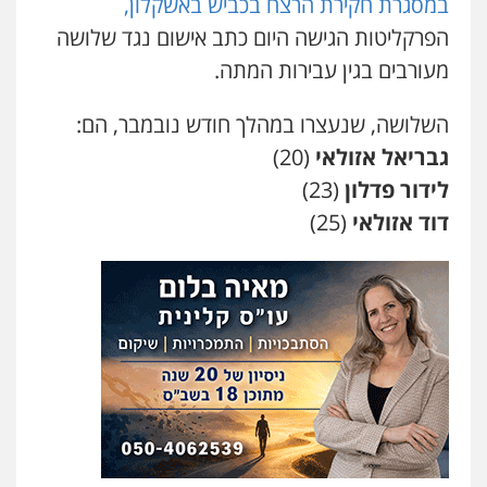
במסגרת חקירת הרצח בכביש באשקלון,
עו"ד קארין לגטיוי
פלילי
פשיעה חמורה
מעצרים וחקירות
הפרקליטות הגישה היום כתב אישום נגד שלושה
0507446995
מעורבים בגין עבירות המתה.
השלושה, שנעצרו במהלך חודש נובמבר, הם:
משרד עורכי דין טאי שרקי
פלילי
אסירים
תעבורה
מרב"ד
גבריאל אזולאי
(20)
0547556464
לידור פדלון
(23)
דוד אזולאי
(25)
עו"ד אילן אלימלך
פלילי
פשיעה חמורה
תעבורה
אסירים
0522992110
עו"ד שאדי נאטור
פלילי
פשיעה חמורה
מעצרים וחקירות
0509230800