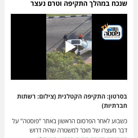
שנכח במהלך התקיפה וטרם נעצר
פלילי
פשיעה חמורה
מעצרים וחקירות
קטינים
0538788878
עו"ד אסף דוק
פלילי
עבירות מין
סמים והימורים
פשיעה
חמורה
חקירות ומעצרים
צווארון לבן והונאה
0526885006
עו"ד שלי גורביץ – לוי
משפט פלילי
פשיעה חמורה
מעצרים
וחקירות
צבאי
תעבורה
0544218336
בסרטון: התקיפה הקטלנית (צילום: רשתות
משרד עורכי דין חן ברוך
חברתיות)
פלילי
דיני תעבורה
מעצרים וחקירות
0505078733
כשבוע לאחר הפרסום הראשון באתר "פוסטה" על
דבר מעצרו של מוכר למשטרה שהיה דרוש