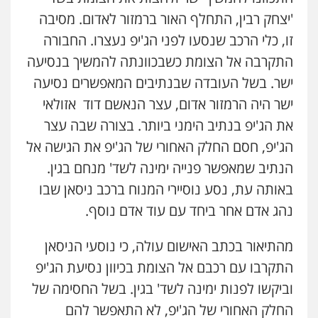
'יצחק רבין, התחלף האור ברמזור לאדום. מסיבה
עו"ד דפנה לביא
זו, כלי הרכב שנסעו לפני הג'יפ נעצרו. החבורה
משפחה
גישור
0507206063
התקרבה אל הצומת כשבכוונתה להמשיך בנסיעה
ישר. בשל העובדה שבנתיבים המאפשרים נסיעה
ישר היה הרמזור אדום, עצר הנאשם דוד אזולאי
עו"ד זוהר ארבל
פלילי
פשיעה חמורה
מעצרים וחקירות
את הג'יפ בנתיב הימני ביותר. בצורה שבה עצר
קטינים
0538788878
הג'יפ, חסם החלק האחורי של הג'יפ את הגישה אל
הנתיב שמאפשר פנייה ימינה לשד' מנחם בגין.
עו"ד אסף דוק
באותה עת, נסע נוסיירי המנוח ברכב ניסאן שבו
פלילי
עבירות מין
סמים והימורים
פשיעה
חמורה
חקירות ומעצרים
צווארון לבן והונאה
נהג אדם אחר ביחד עם עוד אדם נוסף.
0526885006
מהתיאור בכתב האישום עולה, כי נוסעי הניסאן
התקרבו עם רכבם אל הצומת בכיוון נסיעת הג'יפ
וביקשו לפנות ימינה לשד' בגין. בשל החסימה של
החלק האחורי של הג'יפ, לא התאפשר להם