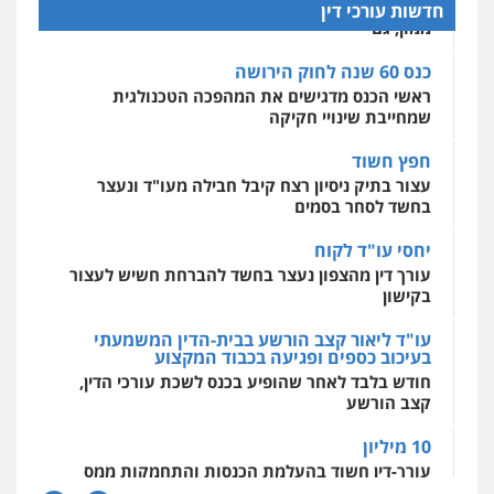
האם בני זוג יכולים לקבוע מראש, במסגרת הסכם
חדשות עורכי דין
0527448141
ממון, גם
מרכז התחלה חדשה
אסירים
עבירות מין
שירותים מקצועיים
כנס 60 שנה לחוק הירושה
לעורכי דין
חליל ביאדי – משרד עורכי דין
ראשי הכנס מדגישים את המהפכה הטכנולגית
0544500346
פלילי
דיני תעבורה
מעצרים וחקירות
שמחייבת שינויי חקיקה
פשיעה חמורה
אסירים
0509636895
חפץ חשוד
מאיה בלום, עו"ס, טיפול ושיקום
עצור בתיק ניסיון רצח קיבל חבילה מעו"ד ונעצר
טיפול בהתמכרויות
שירותים מקצועיים
לעורכי דין
בחשד לסחר בסמים
עו"ד איהאב זבידאת
0504062539
פלילי
פשיעה חמורה
ארגוני פשע
עבירות
יחסי עו"ד לקוח
המתה
עבירות מין
עורך דין מהצפון נעצר בחשד להברחת חשיש לעצור
0509930581
עו"ד ד"ר אבי שקד
בקישון
עבירות כלכליות
הלבנת הון
חילוטים
עבירות פליליות
עו"ד ליאור קצב הורשע בבית-הדין המשמעתי
עו"ד יפעת שוורץ סיל
0544385337
בעיכוב כספים ופגיעה בכבוד המקצוע
פלילי
תעבורה
חודש בלבד לאחר שהופיע בכנס לשכת עורכי הדין,
0523379525
קצב הורשע
איתי חקירות – שירותים לעורכי דין
חקירות פרטיות
חקירות כלכליות
חקירות
10 מיליון
אישות
איתורים
עו"ד אליה חן ברק
עורך-דין חשוד בהעלמת הכנסות והתחמקות ממס
0537865001
פלילי
פשיעה חמורה
ליווי וייצוג בחקירות
רכישה