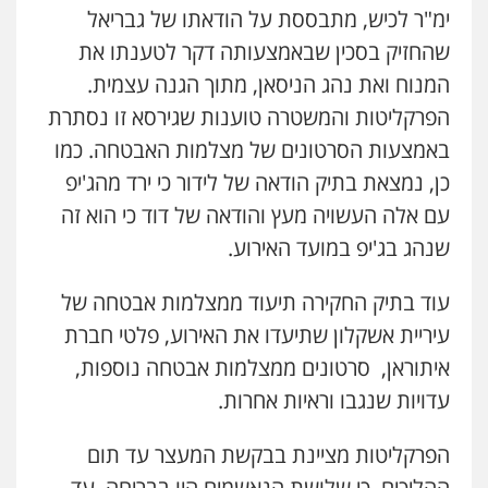
ימ"ר לכיש, מתבססת על הודאתו של גבריאל
שהחזיק בסכין שבאמצעותה דקר לטענתו את
המנוח ואת נהג הניסאן, מתוך הגנה עצמית.
הפרקליטות והמשטרה טוענות שגירסא זו נסתרת
באמצעות הסרטונים של מצלמות האבטחה. כמו
עו"ד אייל אביטל
פלילי
פשיעה חמורה
מעצרים וחקירות
כן, נמצאת בתיק הודאה של לידור כי ירד מהג'יפ
0544712201
עם אלה העשויה מעץ והודאה של דוד כי הוא זה
שנהג בג'יפ במועד האירוע.
עו"ד רונן בנדל
עוד בתיק החקירה תיעוד ממצלמות אבטחה של
משפט פלילי
פשיעה חמורה
פלילי
0524282442
עיריית אשקלון שתיעדו את האירוע, פלטי חברת
איתוראן, סרטונים ממצלמות אבטחה נוספות,
עדויות שנגבו וראיות אחרות.
כבריאן, מזר – משרד עורכי דין
פלילי
מעצרים וחקירות
0543986802
הפרקליטות מציינת בבקשת המעצר עד תום
ההליכים, כי שלושת הנאשמים היו בבריחה, עד