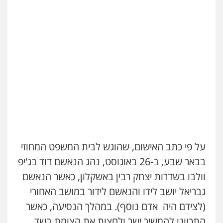
עו"ד איהאב ג'לג'ולי
פלילי
מעצרים וחקירות
עורכי דין לענייני
אסירים
0505216700
אייל בן שושן, עורך דין פלילי
פלילי
מעצרים וחקירות
פשיעה חמורה
נוער
רישום פלילי
0522763105
עו"ד שלומי שרון
פלילי
צבאי
מעצרים וחקירות
על פי כתב האישום, שהוגש לבית המשפט המחוזי
0547342002
בבאר שבע, ב-26 באוגוסט, נהג הנאשם דוד בג'יפ
וולבו בשדרות יצחק רבין באשקלון, כאשר הנאשם
עו"ד אלון קריטי
גבריאל יושב לידו והנאשם לידור במושב האחורי
פלילי
כלכלי
אלימות
סמים
מעצרים
(לצידם היה אדם נוסף). במהלך הנסיעה, כאשר
0525544654
התכוונו להמשיך ישר ולחצות את הצומת בשד