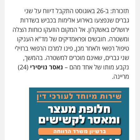
גיל דביר – משרד עורכי דין
תזכורת: ב-26 באוגוסט התקבל דיווח על שני
פלילי
פשיעה כלכלית
צווארון לבן
0506217771
גברים שנפצעו באירוע אלימות בכביש בשדרות
ירושלים באשקלון. אל המקום הוזעקו כוחות הצלה
ומשטרה. חובשים ופראמדיקים של מד"א העניקו
סלימאן אבו שעירה – משרד עורכי דין
פלילי
בטחוני
צבאי
נזיקין
טיפול רפואי ולאחר מכן, פינו למרכז הרפואי ברזילי
0547780927
שני גברים, שאינם מוכרים למשטרה. בהמשך,
נקבע מותו של אחד מהם –
נאסר נויסירי
(24)
עו"ד אסף גונן
מריינה.
פלילי
פשע חמור
תעבורה
צבא
מעצרים
וחקירות
0542255161
גל דהן – משרד עורך דין פלילי
פלילי
פשיעה חמורה
סמים
מעצרים
וחקירות
0544723840