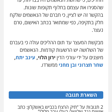
שהסגירו את עצמם בחלוף תקופות שונות.
עו"ד בועז קניג
בהקשר זה יש לציין, כי חברם של הנאשמים שלקח
פלילי
משפחה
כלכלי
צבאי
0507003001
חלק בתקיפה, כפי שמתואר בכתב האישום, טרם
נעצר.
מנשה, אלמוג – עורכי דין
פלילי
עבירות תנועה
צווארון לבן
תעבורה
מבקשת המעצר עד תום ההליכים עולה כי בעברם
עורכי דין לענייני אסירים
מעצרים וחקירות
של השלושה יש הרשעות קודמות. הנאשמים
0546470989
מיוצגים על ידי עורכי הדין
ירון הלוי,
עינב יתח
,
שחר חצרוני ובן מחני
ממשרדו.
עו"ד אבי כהן
פלילי
פשיעה חמורה
קטינים
אלימות
סמים
עבירות מין
0523647066
השארת תגובה
ויקי שמואל – משרד עו"ד
פלילי
משפט פלילי
0528959600
2 תגובות על “תיק הרצח בכביש באשקלון: כתב
אישום נגד שלושה בעלי עבר פלילי”