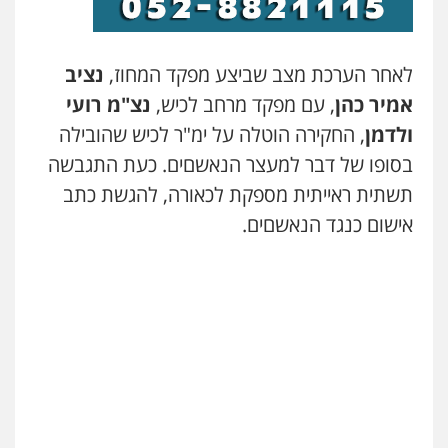
עו"ד ראוף נג'אר
פלילי
עורכי דין לענייני אסירים
מעצרים
סמים
רכוש
לאחר הערכת מצב שביצע מפקד המחוז,
נציב
0548009246
אמיר כהן
, עם מפקד מרחב לכיש,
נצ"מ רועי
ולדמן
, החקירה הוטלה על ימ"ר לכיש שהובילה
דוד אפרים משרד עורכי דין
פלילי
צווארון לבן
מס הכנסה
מע"מ
בסופו של דבר למעצר הנאשםים. כעת התגבשה
0506209859
תשתית ראייתית מספקת לכאורה, להגשת כתב
אישום כנגד הנאשםים.
עדי כרמלי – חברת עו"ד
פלילי
כלכלי
עורכי דין לענייני אסירים
0525060666
גיא זהבי משרד עורכי דין
פלילי
משפחה
503456449