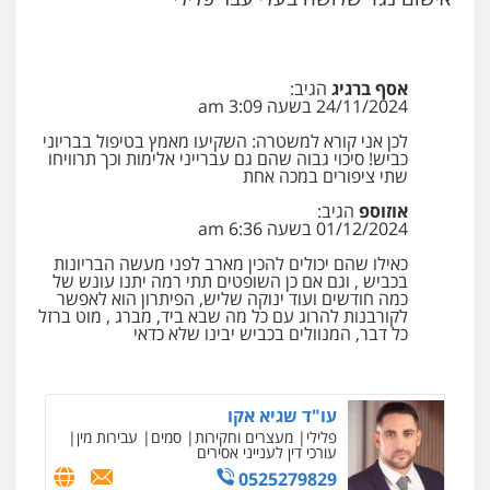
קורל קרוז – עורך דין פלילי
משפט פלילי
אסף ברגיג
הגיב:
0545437431
24/11/2024 בשעה 3:09 am
לכן אני קורא למשטרה: השקיעו מאמץ בטיפול בבריוני
כביש! סיכוי גבוה שהם גם עברייני אלימות וכך תרוויחו
עו"ד עלי סעדי
שתי ציפורים במכה אחת
פלילי
פשיעה חמורה
ליווי וייצוג בחקירות
ומעצרים
אוזוספ
הגיב:
01/12/2024 בשעה 6:36 am
0508824984
כאילו שהם יכולים להכין מארב לפני מעשה הבריונות
בכביש , וגם אם כן השופטים תתי רמה יתנו עונש של
עו"ד תומר בנישתי
כמה חודשים ועוד ינוקה שליש, הפיתרון הוא לאפשר
פלילי
מעצרים וחקירות
צווארון לבן
פשיעה
לקורבנות להרוג עם כל מה שבא ביד, מברג , מוט ברזל
חמורה
כל דבר, המנוולים בכביש יבינו שלא כדאי
0546657865
עו"ד שגיא אקו
פלילי
מעצרים וחקירות
סמים
עבירות מין
עורכי דין לענייני אסירים
0525279829