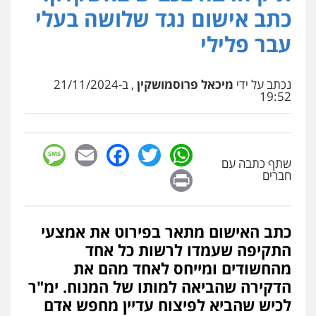
פלילי
מעצרים וחקירות
פשיעה חמורה
כתב אישום נגד שלושה בעלי
נוער
רישום פלילי
0522763105
עבר פלילי
עו"ד שלומי שרון
נכתב על ידי
מיכאל פרוסמושקין
, ב-21/11/2024
פלילי
צבאי
מעצרים וחקירות
19:52
0547342002
sage
Facebook
Email
WhatsApp
Twitter
עו"ד אלון קריטי
שתף כתבה עם
פלילי
כלכלי
אלימות
סמים
מעצרים
Print
חברים
0525544654
כתב האישום מתאר בפירוט את אמצעי
עו"ד דפנה לביא
התקיפה שעמדו לרשות כל אחד
משפחה
גישור
0507206063
מהחשודים ומייחס לאחד מהם את
הדקירה שהביאה למותו של המנוח. ימ"ר
לכיש שהביא לפיצוח עדיין מחפש אדם
עו"ד זוהר ארבל