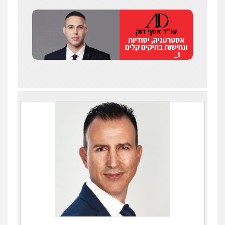
עו"ד איהאב ג'לג'ולי
פלילי
מעצרים וחקירות
עורכי דין לענייני
אסירים
0505216700
אייל בן שושן, עורך דין פלילי
פלילי
מעצרים וחקירות
פשיעה חמורה
נוער
רישום פלילי
0522763105
עו"ד שלומי שרון
פלילי
צבאי
מעצרים וחקירות
0547342002