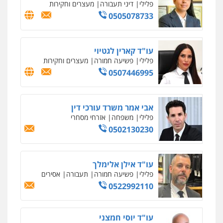
פלילי
כלכלי
פשיעה חמורה
מעצרים
וחקירות
0525199949
עו"ד אסף גונן
פלילי
פשע חמור
תעבורה
צבא
מעצרים
וחקירות
0542255161
גל דהן – משרד עורך דין פלילי
פלילי
פשיעה חמורה
סמים
מעצרים
וחקירות
0544723840
עו"ד ראוף נג'אר
פלילי
עורכי דין לענייני אסירים
מעצרים
סמים
רכוש
0548009246
עו"ד אלון ארז