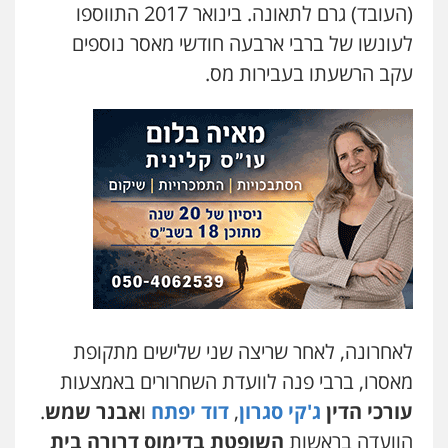
(העובד) גרם לתאונה. בינואר 2017 התווספו
עו"ד יניב זוסמן
לעונשו של ברבי ארבעה חודשי מאסר נוספים
פלילי
כלכלי
פשיעה חמורה
מעצרים
וחקירות
עקב הרשעתו בעבירות מס.
0525199949
עו"ד אסף גונן
פלילי
פשע חמור
תעבורה
צבא
מעצרים
וחקירות
0542255161
גל דהן – משרד עורך דין פלילי
פלילי
פשיעה חמורה
סמים
מעצרים
וחקירות
0544723840
לאחרונה, לאחר שריצה שני שלישים מתקופת
עו"ד ראוף נג'אר
מאסרו, ברבי פנה לוועדת השחרורים באמצעות
פלילי
עורכי דין לענייני אסירים
מעצרים
סמים
רכוש
עורכי הדין
ג'קי סגרון
,
דוד יפתח
ו
אבנר שמש
.
0548009246
הוועדה בראשות
השופטת בדימוס דרורה בית