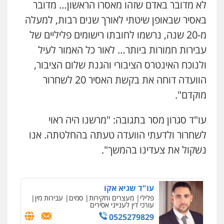
לא מדובר באדם שזהו מאסרו הראשון… מדובר
באסיר שבאופן שיטתי לאורך שנים רבות, למעלה
קורל קרוז – עורך דין פלילי
משפט פלילי
מ-20 שנה, נרשמו לחובתו רישומים פליליים של
0545437431
עבירות חמורות ביותר… לאור כל האמור לעיל
ולנוכח האינטרס הציבורי והגנת שלום הציבור,
עו"ד עלי סעדי
הוועדה דוחה את בקשת האסיר 20 לשחרור
פלילי
פשיעה חמורה
ליווי וייצוג בחקירות
ומעצרים
מוקדם".
0508824984
עו"ד סגרון מסר בתגובה: "מרשנו היה ראוי
עו"ד תומר בנישתי
לשחרור ולדעתי הוועדה טעתה בהחלטתה. אנו
פלילי
מעצרים וחקירות
צווארון לבן
פשיעה
חמורה
נשקול את צעדינו בהמשך".
0546657865
עו"ד שגיא אקו
פלילי
מעצרים וחקירות
סמים
עבירות מין
עורכי דין לענייני אסירים
0525279829