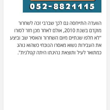
עו"ד שלומי שרון
פלילי
צבאי
מעצרים וחקירות
0547342002
הוועדה התייחסה גם לכך שברבי זכה לשחרור
מוקדם בשנת 2010, אולם לאחר מכן חזר לסורו
עו"ד אייל בסרגליק
"לא חלפו שנתיים מיום השחרור והאסיר שב וביצע
פלילי
כלכלי
צווארון לבן
עורכי דין לענייני
את העבירות נשוא מאסרו הנוכחי כשהוא נוהג
אסירים
אזרחי
נדל"ן / עסקים
0528488515
כמתואר לעיל ותוצאת נהיגתו היתה קטלנית".
עו"ד זוהר ארבל
פלילי
פשיעה חמורה
מעצרים וחקירות
קטינים
0538788878
עו"ד אסף דוק
פלילי
עבירות מין
סמים והימורים
פשיעה
חמורה
חקירות ומעצרים
צווארון לבן והונאה
0526885006