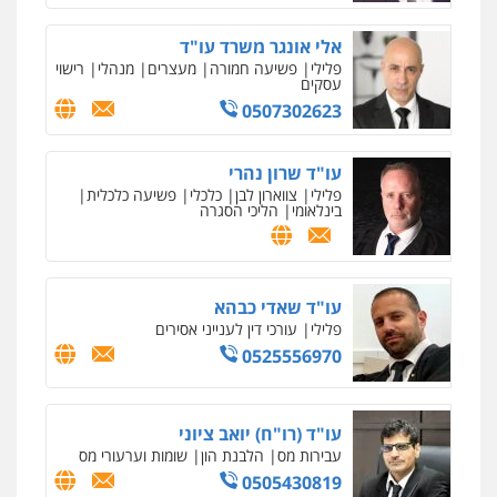
אלי אונגר משרד עו"ד
פלילי
פשיעה חמורה
מעצרים
מנהלי
רישוי
עסקים
0507302623
עו"ד שרון נהרי
פלילי
צווארון לבן
כלכלי
פשיעה כלכלית
בינלאומי
הליכי הסגרה
עו"ד שאדי כבהא
פלילי
עורכי דין לענייני אסירים
0525556970
עו"ד (רו"ח) יואב ציוני
עבירות מס
הלבנת הון
שומות וערעורי מס
0505430819