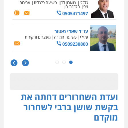
פלילי
צבאי
סמים
אלימות במשפחה
צווארון
לבן
0507368203
שחר לדובסקי, עו"ד
פלילי
מעצרים וחקירות
עבירות המתה
עורכי
דין לענייני אסירים
0507913332
גיא זהבי משרד עורכי דין
פלילי
משפחה
503456449
ועדת השחרורים דחתה את
עו"ד איהאב ג'לג'ולי
פלילי
מעצרים וחקירות
עורכי דין לענייני
בקשת שושן ברבי לשחרור
אסירים
0505216700
מוקדם