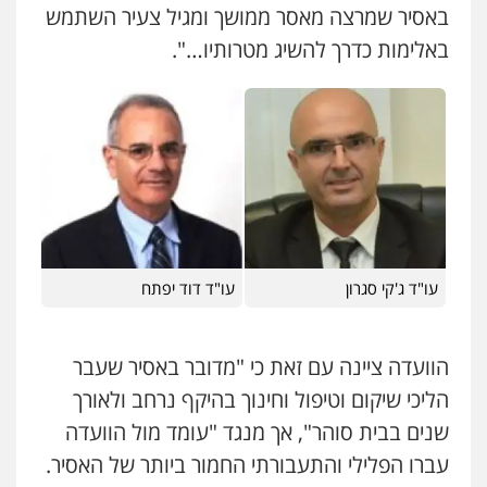
באסיר שמרצה מאסר ממושך ומגיל צעיר השתמש
עו"ד בועז קניג
באלימות כדרך להשיג מטרותיו…".
פלילי
משפחה
כלכלי
צבאי
0507003001
מנשה, אלמוג – עורכי דין
פלילי
עבירות תנועה
צווארון לבן
תעבורה
עורכי דין לענייני אסירים
מעצרים וחקירות
0546470989
עו"ד אבי כהן
עו"ד ג'קי סגרון
עו"ד דוד יפתח
פלילי
פשיעה חמורה
קטינים
אלימות
סמים
עבירות מין
0523647066
הוועדה ציינה עם זאת כי "מדובר באסיר שעבר
הליכי שיקום וטיפול וחינוך בהיקף נרחב ולאורך
ויקי שמואל – משרד עו"ד
שנים בבית סוהר", אך מנגד "עומד מול הוועדה
פלילי
משפט פלילי
0528959600
עברו הפלילי והתעבורתי החמור ביותר של האסיר.