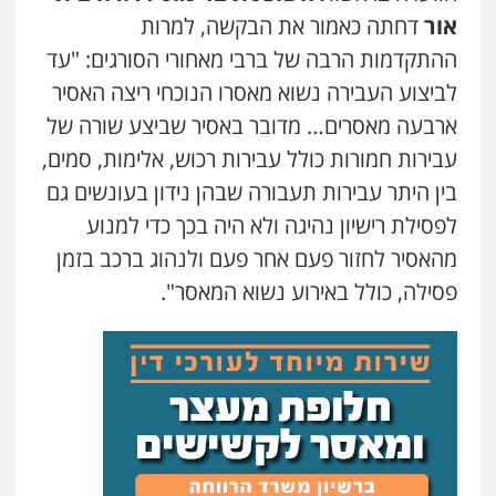
אור
דחתה כאמור את הבקשה, למרות
עו"ד אלון ארז
פלילי
צבאי
סמים
אלימות במשפחה
צווארון
ההתקדמות הרבה של ברבי מאחורי הסורגים: "עד
לבן
לביצוע העבירה נשוא מאסרו הנוכחי ריצה האסיר
0507368203
ארבעה מאסרים… מדובר באסיר שביצע שורה של
עבירות חמורות כולל עבירות רכוש, אלימות, סמים,
שחר לדובסקי, עו"ד
פלילי
מעצרים וחקירות
עבירות המתה
עורכי
בין היתר עבירות תעבורה שבהן נידון בעונשים גם
דין לענייני אסירים
לפסילת רישיון נהיגה ולא היה בכך כדי למנוע
0507913332
מהאסיר לחזור פעם אחר פעם ולנהוג ברכב בזמן
פסילה, כולל באירוע נשוא המאסר".
גיא זהבי משרד עורכי דין
פלילי
משפחה
503456449
עו"ד איהאב ג'לג'ולי
פלילי
מעצרים וחקירות
עורכי דין לענייני
אסירים
0505216700