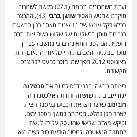
ועדת השחרורים דחתה (27.1) בקשה לשחרור
עו"ד אילן אלימלך
פלילי
פשיעה חמורה
תעבורה
אסירים
מוקדם שהגיש האסיר
שושן ברבי
(43), המרצה
0522992110
בכלא דקל עונש של 11 שנות מאסר בגין הרשעתו
בגרימת מותן ברשלנות של שלוש נשים אותן דרס
עו"ד יוסי חמצני
והפקיר. אם לפני התאונה ברבי נחשב לעבריין
כלכלי
צווארון לבן
פשיעה כלכלית
עבירות
מס
הלבנת הון
מוכר בנתניה והסביבה, הרי שלאחר התאונה הזו,
0505471497
באוגוסט 2012 הפך שמו מוכר כמעט לכל צרכן
תקשורת.
עו"ד שאדי נאטור
פלילי
פשיעה חמורה
מעצרים וחקירות
באותה פרשה, ברבי דרס למוות את
סבטלנה
0509230800
יגודייב
, בתה
שושנה
ודודתה
אלכסנדרה
רובינוב
כאשר חצו את הכביש במעבר חציה.
משרד עורכי דין פארס פלאח
לאחר מכן נמלט, הסתתר במשך מספר ימים,
פלילי
צבאי
צווארון לבן והונאה
ביטוח לאומי
וביקש מאדם שלישי שהועסק על ידו לגשת
0549911449
לתחנת המשטרה ולמסור הודעת כזב לפיה הוא