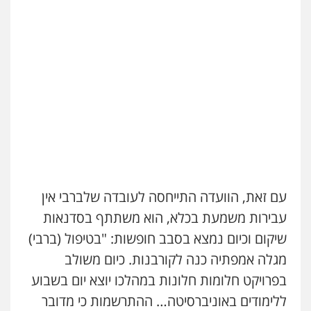
עו"ד אייל אביטל
פלילי
פשיעה חמורה
מעצרים וחקירות
0544712201
עו"ד רונן בנדל
משפט פלילי
פשיעה חמורה
פלילי
עם זאת, הוועדה התייחסה לעובדה שלברבי אין
0524282442
עבירות משמעת בכלא, הוא משתתף בסדנאות
שיקום וכיום נמצא בסבב חופשות: "בטיפול (ברבי)
כבריאן, מזר – משרד עורכי דין
מגלה אמפתיה כנה לקורבנות. כיום משולב
פלילי
מעצרים וחקירות
בפרויקט חלומות חלונות במהלכו יוצא יום בשבוע
0543986802
ללימודים באוניברסיטה… ההתרשמות כי מדובר