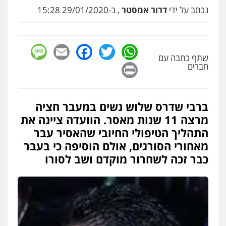
עו"ד שלומי שרון
נכתב על ידי
דרור אמסטר
, ב-29/01/2020 15:28
פלילי
צבאי
מעצרים וחקירות
0547342002
sage
Facebook
Email
WhatsApp
Twitter
עו"ד אייל בסרגליק
שתף כתבה עם
Print
חברים
פלילי
כלכלי
צווארון לבן
עורכי דין לענייני
אסירים
אזרחי
נדל"ן / עסקים
0528488515
ברבי שדרס שלוש נשים במעבר חציה
עו"ד זוהר ארבל
מרצה 11 שנות מאסר. הוועדה ציינה את
פלילי
פשיעה חמורה
מעצרים וחקירות
התהליך הטיפולי החיובי שהאסיר עבר
קטינים
0538788878
מאחורי הסורגים, אולם הוסיפה כי בעבר
כבר זכה לשחרור מוקדם ושב לסורו
עו"ד אסף דוק
פלילי
עבירות מין
סמים והימורים
פשיעה
חמורה
חקירות ומעצרים
צווארון לבן והונאה
0526885006