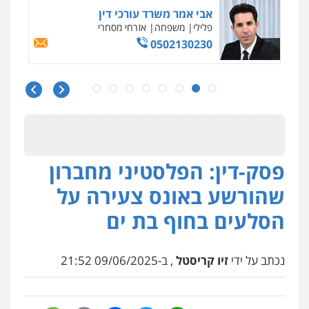
עו"ד אביגדור פלדמן
פלילי
אסירים
צווארון לבן
זכויות אדם
אזרחי
0505345826
עו"ד יאיר בן סימון
פלילי
תעבורה
אזרחי
נזיקין
ביטוח
0505719060
פסק-דין: הפלסטיני מחברון
עו"ד נס בן נתן
פלילי
כלכלי
פשיעה חמורה
נוער
שהורשע באונס צעירה על
0505555110
הסלעים בחוף בת ים
עו"ד רן כהן רוכברגר
נכתב על ידי
זיו קריסטל
, ב-09/06/2025 21:52
דיני צבא
פלילי
צווארון לבן