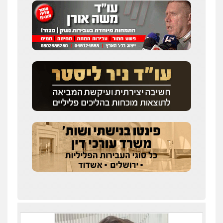
0528488515
מנשה, אלמוג – עורכי דין
פלילי
עבירות תנועה
צווארון לבן
תעבורה
עורכי דין לענייני אסירים
מעצרים וחקירות
0546470989
עו"ד אבי כהן
פלילי
פשיעה חמורה
קטינים
אלימות
סמים
עבירות מין
0523647066
ויקי שמואל – משרד עו"ד
פלילי
משפט פלילי
0528959600
קורל קרוז – עורך דין פלילי
משפט פלילי