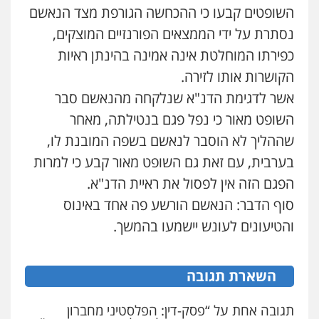
עורך דין תמיר אלטיט
פלילי
צבאי
מעצרים וחקירות
השופטים קבעו כי ההכחשה הגורפת מצד הנאשם
פלילי
תעבורה
0547342002
נסתרת על ידי הממצאים הפורנזיים המוצקים,
0545577862
כפירתו המוחלטת אינה אמינה בהינתן ראיות
עו"ד אלון קריטי
הקושרות אותו לזירה.
דוד בוחבוט – משרד עו"ד
פלילי
כלכלי
אלימות
סמים
מעצרים
אשר לדגימת הדנ"א שנלקחה מהנאשם סבר
פלילי
פשיעה חמורה
מעצרים
צווארון לבן
0525544654
0505542333
השופט מאור כי נפל פגם בנטילתה, מאחר
שההליך לא הוסבר לנאשם בשפה המובנת לו,
עו"ד אסף דוק
פלילי
עבירות מין
סמים והימורים
פשיעה
בערבית, עם זאת גם השופט מאור קבע כי למרות
אבי אמר משרד עורכי דין
חמורה
חקירות ומעצרים
צווארון לבן והונאה
פלילי
משפחה
אזרחי מסחרי
הפגם הזה אין לפסול את ראיית הדנ"א.
0526885006
0502130230
סוף הדבר: הנאשם הורשע פה אחד באינוס
והטיעונים לעונש יישמעו בהמשך.
עו"ד שלי גורביץ – לוי
עו"ד בן ממן
משפט פלילי
פשיעה חמורה
מעצרים
וחקירות
צבאי
תעבורה
פלילי
אסירים
חקירות ומעצרים
סייבר
ניהול משברים פליליים
0544218336
השארת תגובה
0506355388
תגובה אחת על “פסק-דין: הפלסטיני מחברון
משרד עורכי דין חן ברוך