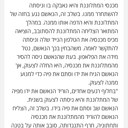
0544712201
מכנסי המתלוננת והיא נאבקה בו וניסתה
להשתחרר ממנו. בשלב זה, הנאשם נגע בחזה של
עו"ד רונן בנדל
המתלוננת והיא הדפה אותו ממנה. במהלך
משפט פלילי
פשיעה חמורה
פלילי
המתואר הצליחה המתלוננת להסתובב, הוציאה
0524282442
מכיס מכנסיה את הטלפון הנייד שלה וניסתה
להתקשר לאמה. משהבחין בכך הנאשם, נטל
כבריאן, מזר – משרד עורכי דין
מידה את הפלאפון. בעת שהנאשם ניסה להסיר
פלילי
מעצרים וחקירות
מהמתלוננת את מכנסיה, היא החלה לצעוק, אך
0543986802
הנאשם הניח את ידו וסתם את פיה כדי למנוע
ממנה לצעוק.
עו"ד דפנה לביא
"בחלוף רגעים אחדים, הוריד הנאשם את ידו מפיה
משפחה
גישור
של המתלוננת והיא ניסתה לצעוק בשנית.
0507206063
הנאשם שב וסתם את פיה בידו. בשלב זה, הצליח
הנאשם להוריד מהמתלוננת את מכנסיה
עו"ד בועז קניג
ותחתוניה, חרף התנגדותה, סובב אותה על בטנה
פלילי
משפחה
כלכלי
צבאי