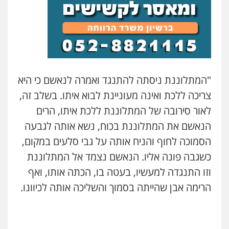
אילן כץ – משרד עורכי דין
משפט פלילי
ייצוג שוטרים וסוהרים
חיילים
ועדות חקירה
0546312410
"המתלוננת ניסתה להתנגד ואמרה לנאשם כי היא
עו"ד שאדי דבאח
צריכה ללכת ואינה מעוניינת לבוא איתו. בשלב זה,
פלילי
פשיעה כלכלית
תעבורה
לאור סירובה של המתלוננת ללכת איתו, הרים
0505643689
הנאשם את המתלוננת בכוח, נשא אותה לגבעה
הסמוכה לחוף והניח אותה על גבי סלעים במקום,
עו"ד רעות שמחון
כשגבה פונה אליו. הנאשם נצמד אל המתלוננת
פלילי
אסירים
תעבורה
0507623810
וזו התנגדה למעשיו, בעטה בו, הכתה אותו, ואף
הרימה אבן שהייתה בסמוך והשליכה אותה לכיוונו.
עו"ד דותן דניאלי
פלילי
פשיעה חמורה
צווארון לבן
פשיעה
כלכלית
עורכי דין לענייני אסירים
נוער