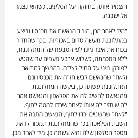
0507003001
והצמיד אותה בחוזקה על הסלעים, כשהוא נצמד
אל ישבנה.
עו"ד אייל בסרגליק
פלילי
כלכלי
צווארון לבן
עורכי דין לענייני
"מיד לאחר מכן, הוריד הנאשם את מכנסיו וביצע
אסירים
אזרחי
נדל"ן / עסקים
במתלוננת מעשה סדום באכזריות, בכך שהחדיר
0528488515
בכוח את איבר מינו לפי הטבעת של המתלוננת,
ללא הסכמתה, כשלוש ארבע פעמים עד שהגיע
מנשה, אלמוג – עורכי דין
פלילי
עבירות תנועה
צווארון לבן
תעבורה
לפורקן מיני על החול לצידה. בהמשך למתואר
עורכי דין לענייני אסירים
מעצרים וחקירות
ולאחר שהנאשם לבש חזרה את מכנסיו וגם
0546470989
המתלוננת עשתה כן, ביקשה המתלוננת
עו"ד אבי כהן
מהנאשם להשיב לה את הפלאפון והנאשם אמר
פלילי
פשיעה חמורה
קטינים
אלימות
לה שיחזיר לה אותו לאחר שירדו למטה לחוף.
סמים
עבירות מין
0523647066
"לאחר שהשניים ירדו לחוף, הנאשם התנה את
השבת הפלאפון בכך שהמתלוננת תמסור לו את
ויקי שמואל – משרד עו"ד
מספר הטלפון שלה והיא עשתה כן. מיד לאחר מכן,
פלילי
משפט פלילי