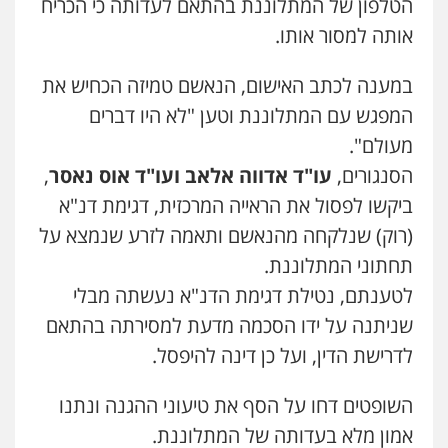
הטלפון של המתלוננת בהתאם לעדותה כי הכריח
פלילי
מעצרים וחקירות
תעבורה
503456449
אותה למסור אותו.
0537470000
עו"ד איהאב ג'לג'ולי
במענה לכתב האישום, הנאשם טמיזה הכחיש את
פלילי
מעצרים וחקירות
עורכי דין לענייני
עו"ד ירון גיגי
המפגש עם המתלוננת וטען "לא היו דברים
אסירים
פלילי
צווארון לבן
מעצרים
הליכי הסגרה
0505216700
מעולם".
0522249087
הסנגורים,
עו"ד אדווה אלאב ועו"ד אוס נאסר
,
אייל בן שושן, עורך דין פלילי
ביקשו לפסול את הראייה המרכזית, דגימת דנ"א
עו"ד רויטל סבג שקד
פלילי
מעצרים וחקירות
פשיעה חמורה
נוער
רישום פלילי
(רוק) שנלקחה מהנאשם ותאמה לזרע שנמצא על
פלילי
פשיעה חמורה
אמצעי לחימה
אלימות
עורכי דין לענייני אסירים
0522763105
תחתוני המתלוננת.
0528615306
לטענתם, נטילת דגימת הדנ"א נעשתה מבלי
עו"ד נעם שביט
שניתנה על ידו הסכמה מדעת למסירתה בהתאם
פלילי
פשיעה חמורה
מיסים
הלבנת הון
עו"ד אסף כהן
פסיכיאטריה משפטית
פלילי
פשיעה חמורה
סמים והימורים
לדרישת הדין, ועל כן דינה להיפסל.
מעצרים וחקירות
0506216048
0526555488
השופטים דחו על הסף את טיעוני ההגנה ונתנו
עו"ד שלומי שרון
אמון מלא בעדותה של המתלוננת.