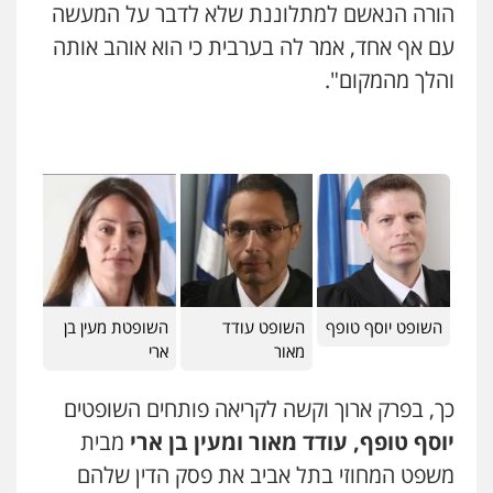
הורה הנאשם למתלוננת שלא לדבר על המעשה
0528959600
עם אף אחד, אמר לה בערבית כי הוא אוהב אותה
והלך מהמקום".
קורל קרוז – עורך דין פלילי
משפט פלילי
0545437431
עו"ד עלי סעדי
פלילי
פשיעה חמורה
ליווי וייצוג בחקירות
ומעצרים
0508824984
השופט יוסף טופף
השופט עודד
השופטת מעין בן
עו"ד שגיא אקו
מאור
ארי
פלילי
מעצרים וחקירות
סמים
עבירות מין
עורכי דין לענייני אסירים
כך, בפרק ארוך וקשה לקריאה פותחים השופטים
0525279829
יוסף טופף, עודד מאור ומעין בן ארי
מבית
אלי אונגר משרד עו"ד
משפט המחוזי בתל אביב את פסק הדין שלהם
פלילי
פשיעה חמורה
מעצרים
מנהלי
רישוי