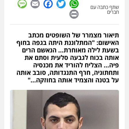
sage
Facebook
Email
WhatsApp
Twitter
שתף כתבה עם
עו"ד דניאל דרוביצקי
Print
חברים
פלילי
משפחה
צבאי
0526409925
תיאור מצמרר של השופטים מכתב
עו"ד אלינור מתיתיה
האישום: "המתלוננת היתה בגפה בחוף
פלילי
תעבורה
צבאי
משפחה
בשעת לילה מאוחרת… הנאשם הרים
0526577766
אותה בכוח לגבעה סלעית וסתם את
פיה… הצליח להוריד את מכנסיה
ותחתוניה, חרף התנגדותה, סובב אותה
עו"ד עמית רוזנצויג
על בטנה והצמיד אותה בחוזקה…"
משפט פלילי
דיני תעבורה
0532700200
עו"ד אור בן שאנן
פלילי
מעצרים וחקירות
0549199449