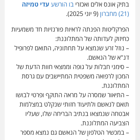
בתיק אונס אלים ואכזרי
בו הורשע
עדי טמיזה
עסקים
0507302623
(21) מחברון
(9 יוני 2025).
הפרקליטות הפנתה לראיות פורנזיות חד משמעיות
לוי מלאך דדון – משרד עו"ד
פלילי
פשיעה חמורה
מעצרים וחקירות
כחיזוק לעדותה של המתלוננת:
0544231863
– נוזל זרע שנמצא על תחתוניה, התואם לפרופיל
דנ"א של הנאשם.
עו"ד שרון נהרי
– סימני חבלות על גופה וממצאי חוות הדעת של
פלילי
צווארון לבן
כלכלי
פשיעה כלכלית
המכון לרפואה משפטית המתיישבים עם גרסת
בינלאומי
הליכי הסגרה
המתלוננת.
– התיאור שמסרה על מראה התוקף ופרטי לבושו
עו"ד אלינור טל
תואם לנאשם ולתיעוד חזותי שנקלט במצלמות
עבירות פליליות
משפט מנהלי
עתירות
אסירים
ועדות שחרורים
אבטחה שנמצאו בנתיב הבריחה שלו, שעליו
0523823782
הצביעה המתלוננת.
– במכשיר הטלפון של הנאשם גם נמצא מספר
גיא זהבי משרד עורכי דין
עו"ד אמיר כהן
פלילי
משפחה