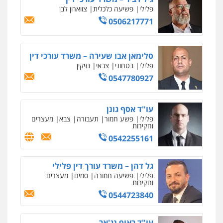
עו"ד עידית שינו-אמיתי
פלילי
פשיעה כלכלית
צווארון לבן
פלילי
עורכי דין לענייני אסירים
פשיעה
0506217771
חמורה
מעצרים וחקירות
0507587013
סלימאן אבו שעירה – משרד עורכי דין
עו"ד אביגדור פלדמן
פלילי
בטחוני
צבאי
נזיקין
פלילי
אסירים
צווארון לבן
זכויות אדם
אזרחי
0547780927
0505345826
עו"ד אסף גונן
פלילי
פשע חמור
תעבורה
צבא
מעצרים
עו"ד יאיר בן סימון
וחקירות
פלילי
תעבורה
אזרחי
נזיקין
ביטוח
0542255161
0505719060
גל דהן – משרד עורך דין פלילי
פלילי
פשיעה חמורה
סמים
מעצרים
עו"ד נס בן נתן
וחקירות
פלילי
כלכלי
פשיעה חמורה
נוער
0544723840
0505555110
עו"ד ראוף נג'אר