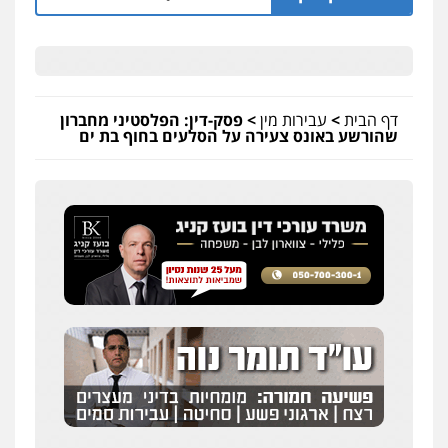
כבריאן, מזר – משרד עורכי דין
פלילי
מעצרים וחקירות
דף הבית
>
עבירות מין
>
פסק-דין: הפלסטיני מחברון
0543986802
שהורשע באונס צעירה על הסלעים בחוף בת ים
עו"ד דפנה לביא
משפחה
גישור
0507206063
עו"ד בועז קניג
פלילי
משפחה
כלכלי
צבאי
0507003001
עו"ד אייל בסרגליק
פלילי
כלכלי
צווארון לבן
עורכי דין לענייני
אסירים
אזרחי
נדל"ן / עסקים