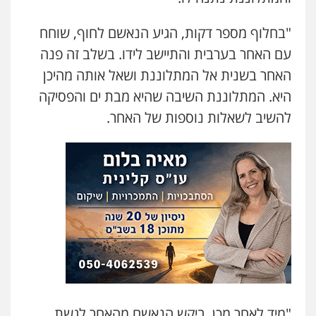
גיל פרידמן – משרד עו"ד
"בחלוף מספר דקות, הגיע הנאשם לחוף, שוחח
פלילי
צווארון לבן
מעצרים וחקירות
מחיקת
רישום פלילי
עם האחר בערבית והתיישב לידו. בשלב זה פנה
0503366733
האחר בשנית אל המתלוננת ושאל אותה מהיכן
היא. המתלוננת השיבה שהיא מבת ים והפסיקה
עורך דין פלילי רובי גלבוע
להשיב לשאלות נוספות של האחר.
פלילי
פשיעה חמורה
צווארון לבן
תעבורה
0505537656
עו"ד קובי בן שעיה
פלילי
צווארון לבן
צבאי
0524040052
עו"ד אלון ארז
פלילי
צבאי
סמים
אלימות במשפחה
צווארון
לבן
0507368203
"מיד לאחר מכן, ביקש הנאשם מהאחר לגשת