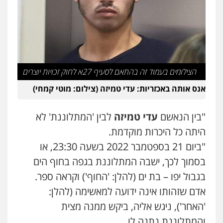
בר ציון – אוזן משרד עורכי דין
פלילי
עבירות תנועה
תעבורה
פשיעה
חמורה
0505258475
הצילומים בעמוד זה בהתאם לסעיף 27א לחוק זכויות יוצרים
עו"ד אמיר נאטור
פלילי
פשיעה חמורה
צווארון לבן
מעצרים
אנס אותה באכזריות: עדי טמיזה (צילום: מוטי קמחי)
0543326767
"בין הנאשם
עדי טמיזה
לבין 'המתלוננת' לא
עו"ד אתנה אדרי
היתה כל היכרות מוקדמת.
פשיעה חמורה
כלכלי
פלילי
מעצרים
וחקירות
עורכי דין לענייני אסירים
"ביום 21 בספטמבר 2022 בשעה 23:30, או
0502181995
בסמוך לכך, ישבה המתלוננת בגפה בחוף הים
בגבול יפו – בת ים (להלן: 'החוף') וקראה ספר.
עו"ד גיורא זילברשטיין
אדם שזהותו אינה ידועה למאשימה (להלן:
פלילי
פשיעה חמורה
מעצרים וחקירות
'האחר'), ניגש אליה, ביקש ממנה מצית
0505212444
והמתלוננת נתנה לו.