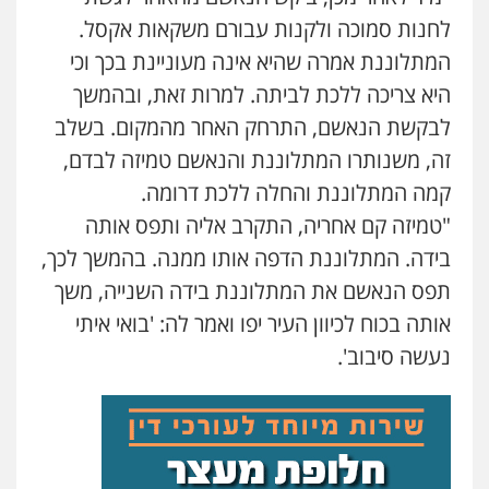
לחנות סמוכה ולקנות עבורם משקאות אקסל.
עו"ד לימור רוט חזן
המתלוננת אמרה שהיא אינה מעוניינת בכך וכי
פלילי
מעצרים
צווארון לבן
פשיעה חמורה
היא צריכה ללכת לביתה. למרות זאת, ובהמשך
0523407232
לבקשת הנאשם, התרחק האחר מהמקום. בשלב
זה, משנותרו המתלוננת והנאשם טמיזה לבדם,
עו"ד אורי רינצקי
קמה המתלוננת והחלה ללכת דרומה.
פלילי
כלכלי
ניהול משפטים
"טמיזה קם אחריה, התקרב אליה ותפס אותה
0506216813
בידה. המתלוננת הדפה אותו ממנה. בהמשך לכך,
תפס הנאשם את המתלוננת בידה השנייה, משך
עו"ד אייל אוחיון
פלילי
עורכי דין לענייני אסירים
מעצרים
אותה בכוח לכיוון העיר יפו ואמר לה: 'בואי איתי
וחקירות
נעשה סיבוב'.
0523602602
עו"ד מירב נוסבוים
פלילי
מעצרים וחקירות
נוער
עורכי דין
לענייני אסירים
0522331443