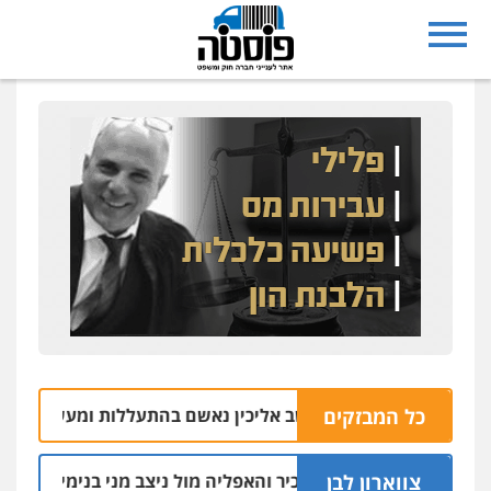
כל המבזקים
בעל משק במושב אליכין נאשם בהתעללות ומעשים מגונים בשתי
צווארון לבן
הקצין הבכיר והאפליה מול ניצב מני בנימין בתיק נצרת וארג