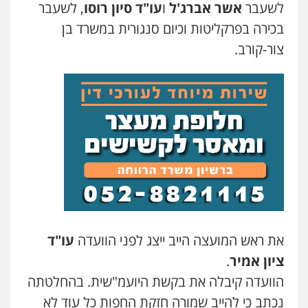
כלכלית
עורכי דין לענייני אסירים
נוער
לשעבר
אשר אברג'ל
ו
עו"ד סיון רוסו
, לשעבר
0542442982
עו"ד קארין לגטיוי
בכירה בפרקליטות וכיום סנגורית במשרד בן
פלילי
פשיעה חמורה
מעצרים וחקירות
צור-קורב.
0507446995
עו"ד שנהב אילון
פלילי
פשיעה חמורה
חקירות ומעצרים
נוער
עורכי דין לענייני אסירים
תעבורה
0549475678
עו"ד ירון גיגי
פלילי
צווארון לבן
מעצרים
הליכי הסגרה
0522249087
עו"ד אורנת קמרון
פלילי
תעבורה
עורכי דין לענייני אסירים
משפחה
נוער
0505417090
עו"ד רועי אטיאס
משפט פלילי
פשיעה חמורה
צווארון לבן
525043999
שני אלגרבלי – משרד עורכי דין
פלילי
עורכי דין לענייני אסירים
תעבורה
את ראש המועצה הייב ייצג לפני הוועדה
עו"ד
0507120031
עו"ד אסף כהן
ציון אמיר
.
פלילי
פשיעה חמורה
סמים והימורים
הוועדה קיבלה את בקשת היועמ"שית. בהחלטתה
מעצרים וחקירות
0526555488
עו"ד אייל אביטל
נכתב כי להייב שמורה חזקת החפות כל עוד לא