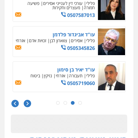
פלילי
עורכי דין לענייני אסירים
פשיעה
חמורה
מעצרים וחקירות
0507587013
עו"ד אביגדור פלדמן
פלילי
אסירים
צווארון לבן
זכויות אדם
אזרחי
0505345826
עו"ד יאיר בן סימון
פלילי
תעבורה
אזרחי
נזיקין
ביטוח
0505719060
עו"ד נס בן נתן
פלילי
כלכלי
פשיעה חמורה
נוער
0505555110
עו"ד משה פלמור