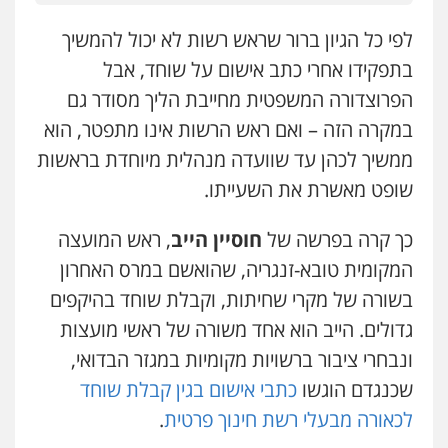
עו"ד שלומי שרון
לפי כל הגיון ברור שראש רשות לא יכול להמשיך
פלילי
צבאי
מעצרים וחקירות
0547342002
בתפקידו אחרי כתב אישום על שוחד, אבל
הפרוצדורה המשפטית מחייבת הליך מסודר גם
במקרה הזה – ואם ראש הרשות אינו מתפטר, הוא
עו"ד אלון קריטי
פלילי
כלכלי
אלימות
סמים
מעצרים
ממשיך לכהן עד שוועדה מנהלית מיוחדת בראשות
0525544654
שופט מאשרת את השעייתו.
כך קרה בפרשה של
חוסיין הייב
, ראש המועצה
מנשה, אלמוג – עורכי דין
פלילי
עבירות תנועה
צווארון לבן
תעבורה
המקומית טובא-זנגריה, שהואשם במרס האחרון
עורכי דין לענייני אסירים
מעצרים וחקירות
בשורה של מקרי שחיתות, וקבלת שוחד בהיקפים
0546470989
גדולים. הייב הוא אחד משורה של ראשי מועצות
עו"ד זוהר ארבל
ונבחרי ציבור ברשויות מקומיות במגזר הבדואי,
פלילי
פשיעה חמורה
מעצרים וחקירות
שכנגדם הוגשו
כתבי אישום בגין קבלת שוחד
קטינים
0538788878
לכאורה מבעלי רשת חינוך פרטית
.