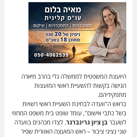
עו"ד אסף דוק
פלילי
עבירות מין
סמים והימורים
פשיעה
חמורה
חקירות ומעצרים
צווארון לבן והונאה
0526885006
עו"ד שלי גורביץ – לוי
משפט פלילי
פשיעה חמורה
מעצרים
וחקירות
צבאי
תעבורה
0544218336
היועצת המשפטית לממשלה גלי בהרב מיארה
עו"ד שאדי כבהא
הגישה בקשות להשעיית ראשי המועצות
פלילי
עורכי דין לענייני אסירים
0525556970
מתפקידיהם.
בראש ה"וועדה לבחינת השעיית ראשי רשויות
בשל כתבי אישום", עומד שופט בית משפט המחוזי
משרד עורכי דין חן ברוך
פלילי
דיני תעבורה
מעצרים וחקירות
לשעבר
בן ציון גרינברגר
. לצדו מכהנים בוועדה
0505078733
עו"ד דותן דניאלי
שני נציגי ציבור – ראש המועצה האזורית שפיר
פלילי
פשיעה חמורה
צווארון לבן
פשיעה