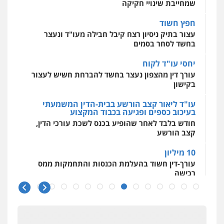
אסירים
עבירות מין
שירותים מקצועיים
שמחייבת שינויי חקיקה
לעורכי דין
עו"ד אמיר נאטור
0544500346
חפץ חשוד
פלילי
פשיעה חמורה
צווארון לבן
מעצרים
עצור בתיק ניסיון רצח קיבל חבילה מעו"ד ונעצר
0543326767
בחשד לסחר בסמים
יחסי עו"ד לקוח
עו"ד פאדי זועבי
עורך דין מהצפון נעצר בחשד להברחת חשיש לעצור
פלילי
פשיעה חמורה
סמים
עורכי דין לענייני
בקישון
אסירים
תעבורה
0506984757
עו"ד ליאור קצב הורשע בבית-הדין המשמעתי
בעיכוב כספים ופגיעה בכבוד המקצוע
חודש בלבד לאחר שהופיע בכנס לשכת עורכי הדין,
עו"ד אתנה אדרי
קצב הורשע
פשיעה חמורה
כלכלי
פלילי
מעצרים
וחקירות
עורכי דין לענייני אסירים
10 מיליון
0502181995
עורך-דין חשוד בהעלמת הכנסות והתחמקות ממס
רכישה
עו"ד גיורא זילברשטיין
קטינים בסביבה מנוכרת
פלילי
פשיעה חמורה
מעצרים וחקירות
"ניכור הורי מכת מדינה": איך מתמודדים עם
0505212444
ההשלכות ההרסניות של התופעה?