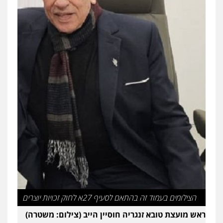
עו"ד ראוף נג'אר
פלילי
עורכי דין לענייני אסירים
מעצרים
סמים
רכוש
0548009246
עו"ד אלון ארז
פלילי
צבאי
סמים
אלימות במשפחה
צווארון
לבן
0507368203
שחר לדובסקי, עו"ד
פלילי
מעצרים וחקירות
עבירות המתה
עורכי
דין לענייני אסירים
0507913332
עו"ד איהאב ג'לג'ולי
פלילי
מעצרים וחקירות
עורכי דין לענייני
אסירים
הצילומים בעמוד זה בהתאם לסעיף 27א לחוק זכויות יוצרים
0505216700
ראש מועצת טובא זנגריה חוסיין הייב (צילום: משטרה)