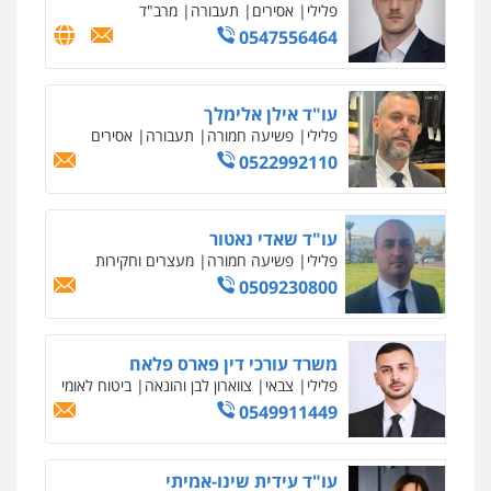
פלילי
אסירים
תעבורה
מרב"ד
0547556464
עו"ד אילן אלימלך
פלילי
פשיעה חמורה
תעבורה
אסירים
0522992110
עו"ד שאדי נאטור
פלילי
פשיעה חמורה
מעצרים וחקירות
0509230800
משרד עורכי דין פארס פלאח
פלילי
צבאי
צווארון לבן והונאה
ביטוח לאומי
0549911449
עו"ד עידית שינו-אמיתי