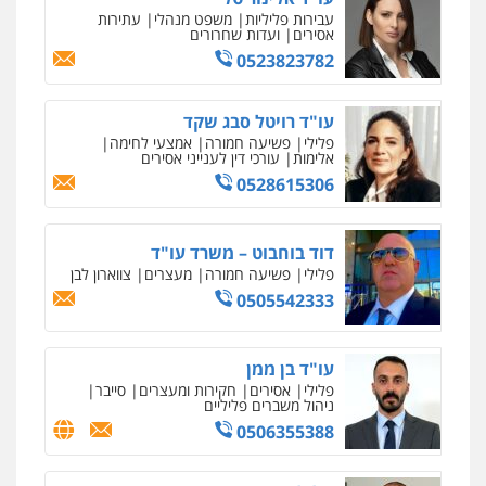
0522508109
עבירות פליליות
משפט מנהלי
עתירות
אסירים
ועדות שחרורים
עו"ד משה פלמור
0523823782
אחסון אתרים
פלילי
כלכלי
צווארון לבן
עורכי דין לענייני
מהירות
הגנה
גיבוי
תמיכה
שירותים
אסירים
מקצועיים לעורכי דין
עו"ד רויטל סבג שקד
0549732303
פלילי
פשיעה חמורה
אמצעי לחימה
אלימות
עורכי דין לענייני אסירים
0528615306
סלימאן אבו שעירה – משרד עורכי דין
מרכז התחלה חדשה
פלילי
בטחוני
צבאי
נזיקין
אסירים
עבירות מין
שירותים מקצועיים
לעורכי דין
0547780927
דוד בוחבוט – משרד עו"ד
0544500346
פלילי
פשיעה חמורה
מעצרים
צווארון לבן
0505542333
עו"ד אסף גונן
מאיה בלום, עו"ס, טיפול ושיקום
פלילי
פשע חמור
תעבורה
צבא
מעצרים
טיפול בהתמכרויות
שירותים מקצועיים
וחקירות
לעורכי דין
עו"ד בן ממן
0542255161
0504062539
פלילי
אסירים
חקירות ומעצרים
סייבר
ניהול משברים פליליים
גל דהן – משרד עורך דין פלילי
0506355388
עו"ד ד"ר אבי שקד
פלילי
פשיעה חמורה
סמים
מעצרים
עבירות כלכליות
הלבנת הון
חילוטים
וחקירות
עבירות פליליות