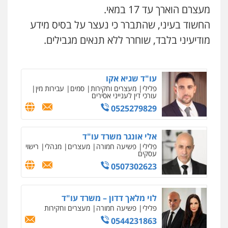
מעצרם הוארך עד 17 במאי.
גל דהן – משרד עורך דין פלילי
עו"ד תומר בנישתי
החשוד בעיני, שהתברר כי נעצר על בסיס מידע
פלילי
פשיעה חמורה
סמים
מעצרים
פלילי
מעצרים וחקירות
צווארון לבן
פשיעה
וחקירות
חמורה
מודיעיני בלבד, שוחרר ללא תנאים מגבילים.
0544723840
0546657865
עו"ד ראוף נג'אר
עו"ד שגיא אקו
פלילי
עורכי דין לענייני אסירים
מעצרים
פלילי
מעצרים וחקירות
סמים
עבירות מין
סמים
רכוש
עורכי דין לענייני אסירים
0548009246
0525279829
ניר קידר – צלם
צילום עורכי דין
שירותים מקצועיים לעורכי
דין
עדי כרמלי – חברת עו"ד
אלי אונגר משרד עו"ד
0504578527
פלילי
כלכלי
עורכי דין לענייני אסירים
פלילי
פשיעה חמורה
מעצרים
מנהלי
רישוי
עסקים
0525060666
0507302623
רונן הלל – מוניטין
מחיקת כתבות מגוגל ודחיקת אזכורים
שליליים
שירותים מקצועיים לעורכי דין
גיא זהבי משרד עורכי דין
לוי מלאך דדון – משרד עו"ד
0522508109
פלילי
משפחה
פלילי
פשיעה חמורה
מעצרים וחקירות
503456449
0544231863