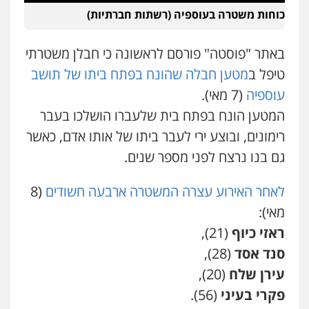
אייל בן שושן, עורך דין פלילי
כוחות משטרה בעוספיה (רשתות חברתיות)
פלילי
מעצרים וחקירות
פשיעה חמורה
נוער
רישום פלילי
0522763105
באתר "פוסטה" פורסם לראשונה כי חבלן משטרתי
טיפל ב
מטען חבלה שהונח בפתח ביתו של תושב
עו"ד שלומי שרון
עוספיה
(7 מאי).
פלילי
צבאי
מעצרים וחקירות
המטען הונח בפתח בית שלעברו הושלכו בעבר
0547342002
רימונים, ובוצע ירי לעבר ביתו של אותו אדם, כאשר
גם בנו נרצח לפני מספר שנים.
עו"ד אלון קריטי
פלילי
כלכלי
אלימות
סמים
מעצרים
לאחר האירוע עצרה המשטרה ארבעה חשודים
(8
0525544654
מאי):
ראזי כיוף
(21),
עו"ד זוהר ארבל
סנד אסד
(28),
שני אלגרבלי – משרד עורכי דין
פלילי
פשיעה חמורה
מעצרים וחקירות
קטינים
פלילי
עורכי דין לענייני אסירים
תעבורה
עירן שלח
(20),
0538788878
0507120031
פקרי בעיני
(56).