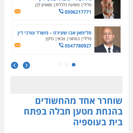
פלילי
פשיעה כלכלית
צווארון לבן
0506217771
סלימאן אבו שעירה – משרד עורכי דין
פלילי
בטחוני
צבאי
נזיקין
0547780927
עו"ד אסף גונן
פלילי
פשע חמור
תעבורה
צבא
מעצרים
וחקירות
0542255161
שוחרר אחד מהחשודים
גל דהן – משרד עורך דין פלילי
פלילי
פשיעה חמורה
סמים
מעצרים
בהנחת מטען חבלה בפתח
וחקירות
0544723840
בית בעוספיה
עו"ד ראוף נג'אר