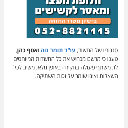
בר ציון – אוזן משרד עורכי דין
פלילי
עבירות תנועה
תעבורה
פשיעה
חמורה
0505258475
סנגוריו של החשוד,
עו"ד תומר נוה
ו
אסף כהן
,
עו"ד אמיר נאטור
פלילי
פשיעה חמורה
צווארון לבן
מעצרים
טענו כי מרשם מכחיש את כל החשדות המיוחסים
0543326767
לו, משתף פעולה בחקירה באופן מלא, משיב לכל
השאלות ואינו שומר על זכות השתיקה.
עו"ד אתנה אדרי
פשיעה חמורה
כלכלי
פלילי
מעצרים
וחקירות
עורכי דין לענייני אסירים
0502181995
עו"ד גיורא זילברשטיין
גיא זהבי משרד עורכי דין
פלילי
פשיעה חמורה
מעצרים וחקירות
פלילי
משפחה
0505212444
503456449