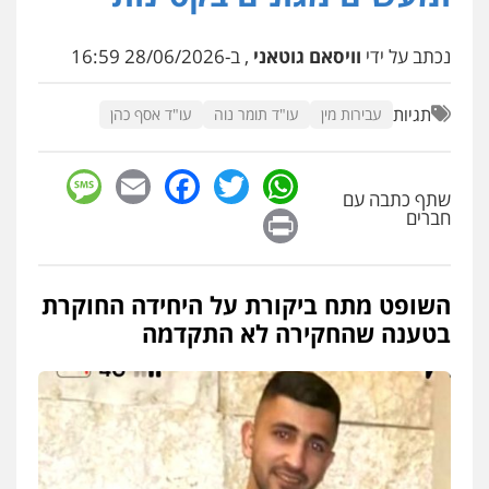
עו"ד איהאב זבידאת
פלילי
פשיעה חמורה
ארגוני פשע
עבירות
נכתב על ידי
וויסאם גוטאני
, ב-28/06/2026 16:59
המתה
עבירות מין
0509930581
תגיות
עבירות מין
עו"ד תומר נוה
עו"ד אסף כהן
עו"ד אליה חן ברק
sage
Facebook
Email
WhatsApp
Twitter
פלילי
פשיעה חמורה
ליווי וייצוג בחקירות
ומעצרים
אסירים
נוער
שתף כתבה עם
Print
חברים
0525914163
עו"ד אריה פטר
השופט מתח ביקורת על היחידה החוקרת
לשעבר סגן מנהל המחלקה הפלילית
בפרקליטות המדינה
בטענה שהחקירה לא התקדמה
0506217994
עו"ד עידית שינו-אמיתי
פלילי
עורכי דין לענייני אסירים
פשיעה
חמורה
מעצרים וחקירות
0507587013