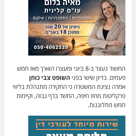
עו"ד דניאל דרוביצקי
פלילי
משפחה
צבאי
0526409925
עו"ד אלינור מתיתיה
פלילי
תעבורה
צבאי
משפחה
0526577766
החשוד נעצר ב-8 ביוני ומעצרו הוארך מאז חמש
פעמים. בדיון שישי בפני
השופט צבי כוחן
עו"ד עמית רוזנצויג
אמרה נציגת המשטרה כי החקירה מתנהלת בליווי
משפט פלילי
דיני תעבורה
פרקליטות מחוז חיפה, החשד ברף גבוה, וקיימות
0532700200
חמש מתלוננות.
עו"ד אור בן שאנן
פלילי
מעצרים וחקירות
0549199449