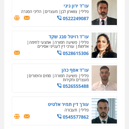
עו"ד ירון גיגי
פלילי
צווארון לבן
מעצרים
הליכי הסגרה
0522249087
עו"ד רויטל סבג שקד
פלילי
פשיעה חמורה
אמצעי לחימה
אלימות
עורכי דין לענייני אסירים
0528615306
עו"ד אסף כהן
פלילי
פשיעה חמורה
סמים והימורים
מעצרים וחקירות
0526555488
עורך דין תמיר אלטיט
פלילי
תעבורה
0545577862