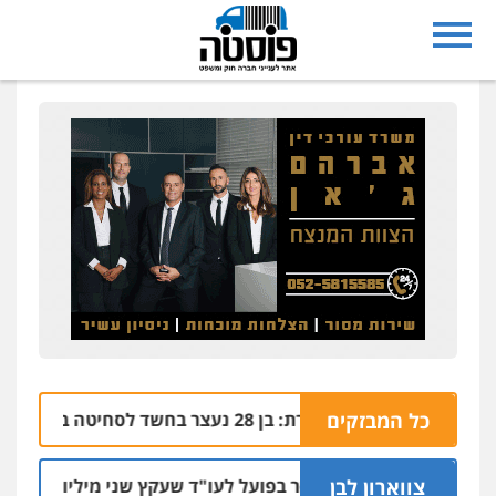
כל המבזקים
נצרת: בן 28 נעצר בחשד לסחיטה באיומים מטלפון שאינו שלו
04.08 | 17:57
צווארון לבן
מאסר בפועל לעו"ד שעקץ שני מיליון שקל על דירה 
04.08 | 19