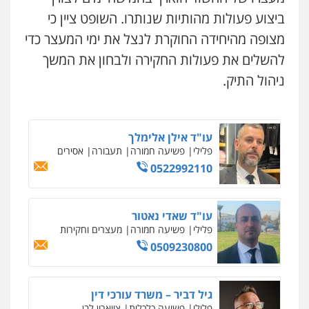
0505078733
0522331443
ביצוע פעולות מהותיות שנותרו. השופט ציין כי
מצופה מהיחידה החוקרת לנצל את ימי המעצר כדי
אילן כץ – משרד עורכי דין
להשלים את פעולות החקירה ולבחון את המשך
משרד עורכי דין טאי שרקי
משפט פלילי
ייצוג שוטרים וסוהרים
חיילים
פלילי
אסירים
תעבורה
מרב"ד
ועדות חקירה
ניהול התיק.
0547556464
0546312410
ניר קידר – צלם
עו"ד שאדי דבאח
עו"ד אילן אלימלך
צילום עורכי דין
שירותים מקצועיים לעורכי
דין
פלילי
פשיעה כלכלית
תעבורה
פלילי
פשיעה חמורה
תעבורה
אסירים
0504578527
0505643689
0522992110
רונן הלל – מוניטין
עו"ד רעות שמחון
עו"ד שאדי נאטור
מחיקת כתבות מגוגל ודחיקת אזכורים
שליליים
שירותים מקצועיים לעורכי דין
פלילי
אסירים
תעבורה
פלילי
פשיעה חמורה
מעצרים וחקירות
0522508109
0507623810
0509230800
אחסון אתרים
עו"ד דותן דניאלי
גיל דביר – משרד עורכי דין
מהירות
הגנה
גיבוי
תמיכה
שירותים
פלילי
פשיעה חמורה
צווארון לבן
פשיעה
מקצועיים לעורכי דין
פלילי
פשיעה כלכלית
צווארון לבן