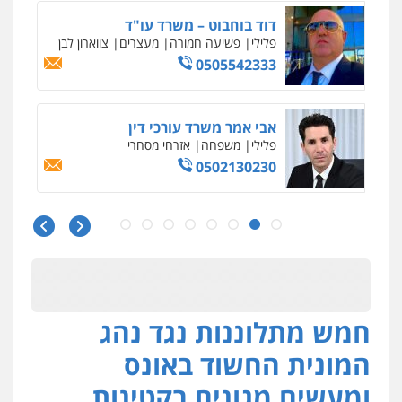
דוד בוחבוט – משרד עו"ד
פלילי
פשיעה חמורה
מעצרים
צווארון לבן
0505542333
אבי אמר משרד עורכי דין
פלילי
משפחה
אזרחי מסחרי
0502130230
עו"ד בן ממן
פלילי
אסירים
חקירות ומעצרים
סייבר
ניהול משברים פליליים
0506355388
חמש מתלוננות נגד נהג
חליל ביאדי – משרד עורכי דין
פלילי
דיני תעבורה
מעצרים וחקירות
המונית החשוד באונס
פשיעה חמורה
אסירים
0509636895
ומעשים מגונים בקטינות