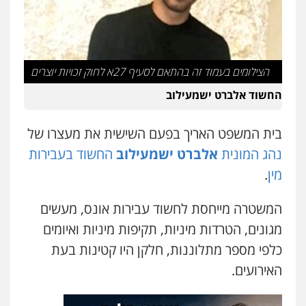
עו"ד אביגדור פלדמן
פלילי
אסירים
צווארון לבן
זכויות אדם
אזרחי
0505345826
הצילומים בעמוד זה בהתאם לסעיף 27א לחוק זכויות יוצרים
החשוד אלברט ישמעילוב
עו"ד יאיר בן סימון
פלילי
תעבורה
אזרחי
נזיקין
ביטוח
בית המשפט האריך בפעם השישית את מעצרו של
0505719060
נהג המונית
אלברט ישמעילוב
החשוד בעבירות
מין
.
עו"ד נס בן נתן
פלילי
כלכלי
פשיעה חמורה
נוער
המשטרה מייחסת לחשוד עבירות אונס, מעשים
0505555110
מגונים, הטרדות מיניות, תקיפות מיניות ואיומים
כלפי מספר מתלוננות, חלקן היו קטינות בעת
עו"ד רן כהן רוכברגר
האירועים.
דיני צבא
פלילי
צווארון לבן