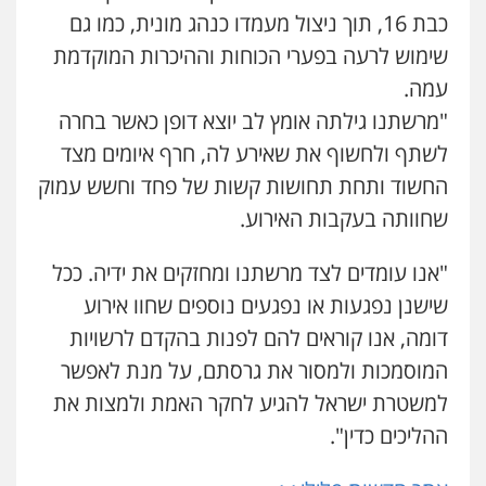
עו"ד אסף כהן
פלילי
מעצרים וחקירות
פשיעה חמורה
כבת 16, תוך ניצול מעמדו כנהג מונית, כמו גם
נוער
רישום פלילי
פלילי
פשיעה חמורה
סמים והימורים
מעצרים וחקירות
0522763105
שימוש לרעה בפערי הכוחות וההיכרות המוקדמת
0526555488
עמה.
עו"ד נעם שביט
"מרשתנו גילתה אומץ לב יוצא דופן כאשר בחרה
פלילי
פשיעה חמורה
מיסים
הלבנת הון
עורך דין תמיר אלטיט
פסיכיאטריה משפטית
לשתף ולחשוף את שאירע לה, חרף איומים מצד
פלילי
תעבורה
0506216048
0545577862
החשוד ותחת תחושות קשות של פחד וחשש עמוק
שחוותה בעקבות האירוע.
עו"ד שלומי שרון
דוד בוחבוט – משרד עו"ד
פלילי
צבאי
מעצרים וחקירות
"אנו עומדים לצד מרשתנו ומחזקים את ידיה. ככל
פלילי
פשיעה חמורה
מעצרים
צווארון לבן
0547342002
שישנן נפגעות או נפגעים נוספים שחוו אירוע
0505542333
דומה, אנו קוראים להם לפנות בהקדם לרשויות
עו"ד אלון קריטי
המוסמכות ולמסור את גרסתם, על מנת לאפשר
אבי אמר משרד עורכי דין
פלילי
כלכלי
אלימות
סמים
מעצרים
למשטרת ישראל להגיע לחקר האמת ולמצות את
פלילי
משפחה
אזרחי מסחרי
0525544654
0502130230
ההליכים כדין".
עו"ד אסף דוק