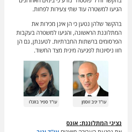
בהקשר זה ל"פוסטה" נודע כי בימים האחרונים
פלילי
מעצרים וחקירות
סמים
עבירות מין
עורכי דין לענייני אסירים
הגיעו למשטרה עוד שתי צעירות לפחות.
0525279829
בהקשר שלהן נטען כי הן אינן מכירות את
אלי אונגר משרד עו"ד
המתלוננת הראשונה, והגיעו למשטרה בעקבות
פלילי
פשיעה חמורה
מעצרים
מנהלי
רישוי
עסקים
הפרסומים ברשתות החברתיות. לטענתן, גם הן
0507302623
חוו ניסיונות לפגיעה מינית מצד החשוד.
לוי מלאך דדון – משרד עו"ד
פלילי
פשיעה חמורה
מעצרים וחקירות
0544231863
עו"ד שרון נהרי
עו"ד יניב זוסמן
עו"ד ספיר בוזגלו
פלילי
צווארון לבן
כלכלי
פשיעה כלכלית
בינלאומי
הליכי הסגרה
נציגי המתלוננת: אונס
עו"ד אלינור טל
את נפגעת העבירה מייצגים
עו"ד יניב