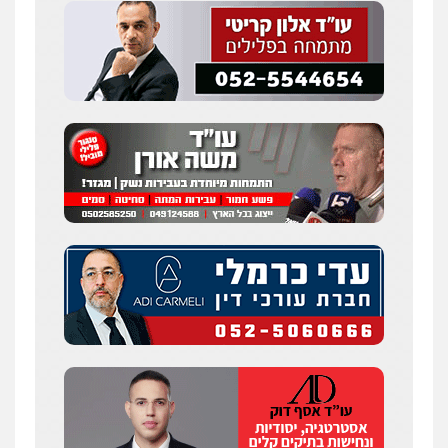
0507003001
עו"ד אייל בסרגליק
פלילי
כלכלי
צווארון לבן
עורכי דין לענייני
אסירים
אזרחי
נדל"ן / עסקים
0528488515
מנשה, אלמוג – עורכי דין
פלילי
עבירות תנועה
צווארון לבן
תעבורה
עורכי דין לענייני אסירים
מעצרים וחקירות
0546470989
עו"ד אבי כהן
פלילי
פשיעה חמורה
קטינים
אלימות
סמים
עבירות מין
0523647066
ויקי שמואל – משרד עו"ד