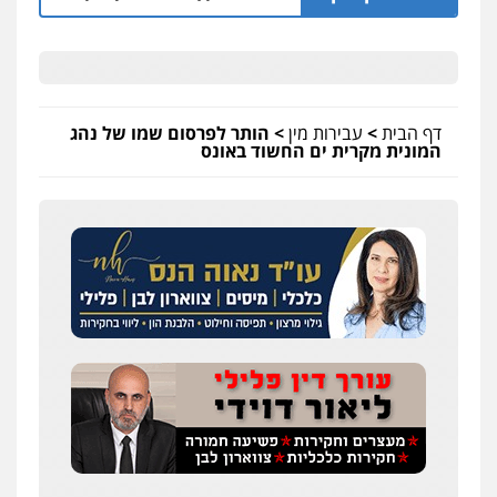
דף הבית
>
עבירות מין
>
הותר לפרסום שמו של נהג
המונית מקרית ים החשוד באונס
כבריאן, מזר – משרד עורכי דין
פלילי
מעצרים וחקירות
0543986802
עו"ד דפנה לביא
משפחה
גישור
0507206063
עו"ד בועז קניג
פלילי
משפחה
כלכלי
צבאי