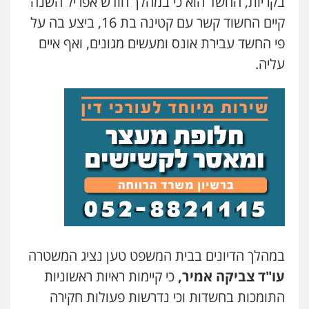
בקריות, החשד הוא כי במהלך חודש אפריל השנה
קיים החשוד קשר עם קטינה בת 16, ביצע בה על
עו"ד אלון ארז
פי החשד עבירת אונס ומעשים מגונים, ואף איים
פלילי
צבאי
סמים
אלימות במשפחה
צווארון
לבן
עליה.
0507368203
עו"ד לימור רוט חזן
פלילי
מעצרים
צווארון לבן
פשיעה חמורה
0523407232
עו"ד אורי רינצקי
פלילי
כלכלי
ניהול משפטים
0506216813
במהלך הדיונים בבית המשפט טען נציג המשטרה
עו"ד אייל אוחיון
עו"ד צביקה אמיר,
כי קיימות ראיות ראשוניות
פלילי
עורכי דין לענייני אסירים
מעצרים
התומכות בחשדות וכי נדרשות פעולות חקירה
וחקירות