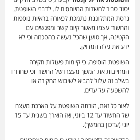
סמים
עבירות מין
יסוד סביר לחשדות המיוחסים לו. לדברי השופטת,
0523647066
גרסת המתלוננת נתמכת לכאורה בראיות נוספות
והחשוד עצמו מאשר קיום קשר ומפגשים עם
ויקי שמואל – משרד עו"ד
הקטינה, אך טוען שהכל נעשה בהסכמה וכי לא
פלילי
משפט פלילי
0528959600
ידע את גילה המדויק.
השופטת הוסיפה, כי קיימות פעולות חקירה
קורל קרוז – עורך דין פלילי
המחייבות את המשך מעצרו של החשוד וכי שחרורו
משפט פלילי
בשלב זה עלול להביא לשיבוש החקירה או
0545437431
להשפעה על עדים.
עו"ד עלי סעדי
לאור כל זאת, הורתה השופטת על הארכת מעצרו
פלילי
פשיעה חמורה
ליווי וייצוג בחקירות
ומעצרים
של החשוד עד 12 ביוני, ואז הוארך בשנית עד 15
0508824984
יוני (עדכון בהמשך).
עו"ד שגיא אקו