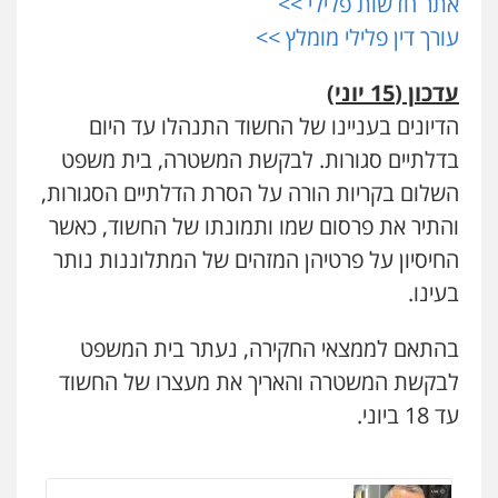
אתר חדשות פלילי >>
עו"ד בן ממן
פלילי
עבירות מין
סמים והימורים
פשיעה
חמורה
חקירות ומעצרים
צווארון לבן והונאה
עורך דין פלילי מומלץ >>
פלילי
אסירים
חקירות ומעצרים
סייבר
ניהול משברים פליליים
0526885006
0506355388
עדכון (15 יוני)
עו"ד שלי גורביץ – לוי
הדיונים בעניינו של החשוד התנהלו עד היום
חליל ביאדי – משרד עורכי דין
משפט פלילי
פשיעה חמורה
מעצרים
בדלתיים סגורות. לבקשת המשטרה, בית משפט
וחקירות
צבאי
תעבורה
פלילי
דיני תעבורה
מעצרים וחקירות
פשיעה חמורה
אסירים
0544218336
השלום בקריות הורה על הסרת הדלתיים הסגורות,
0509636895
והתיר את פרסום שמו ותמונתו של החשוד, כאשר
משרד עורכי דין חן ברוך
החיסיון על פרטיהן המזהים של המתלוננות נותר
עו"ד איהאב זבידאת
פלילי
דיני תעבורה
מעצרים וחקירות
פלילי
פשיעה חמורה
ארגוני פשע
עבירות
בעינו.
0505078733
המתה
עבירות מין
0509930581
בהתאם לממצאי החקירה, נעתר בית המשפט
לבקשת המשטרה והאריך את מעצרו של החשוד
משרד עורכי דין טאי שרקי
עו"ד אליה חן ברק
פלילי
אסירים
תעבורה
מרב"ד
עד 18 ביוני.
פלילי
פשיעה חמורה
ליווי וייצוג בחקירות
0547556464
ומעצרים
אסירים
נוער
0525914163