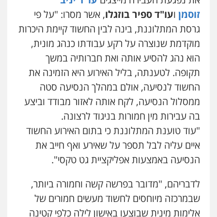
עבירות פליליות
משפט מנהלי
עתירות
זוסמן
ו
עו"ד ספיר בוזגלו
, אשר מסרו: "על פי
אסירים
ועדות שחרורים
0523823782
גרסת המתלוננת, בינה לבין החשוד קיימת היכרות
מוקדמת שנוצרה על רקע עבודתו כנהג מונית,
עו"ד אמיר כהן
הוא נהג להסיע אותה ואת חברותיה במשך
פלילי
מעצרים וחקירות
תעבורה
תקופה. לטענתה, בליל האירוע היא הזמינה את
0537470000
החשוד לנסיעה, אולם במהלך הנסיעה סטה
ממסלול הנסיעה, לקח אותה לאזור מבודד וביצע
גיא זהבי משרד עורכי דין
עו"ד ירון גיגי
פלילי
משפחה
בה עבירות מין חמורות בניגוד לרצונה.
פלילי
צווארון לבן
מעצרים
הליכי הסגרה
503456449
"עוד טוענת המתלוננת כי בתום האירוע החשוד
0522249087
איים עליה לבל תספר על שאירע ואף חייב את
עו"ד איהאב ג'לג'ולי
הנסיעה באמצעות אפליקציית גט טקסי".
עו"ד רויטל סבג שקד
פלילי
מעצרים וחקירות
עורכי דין לענייני
אסירים
פלילי
פשיעה חמורה
אמצעי לחימה
אלימות
עורכי דין לענייני אסירים
לדבריהם, "מדובר בפרשה קשה וחמורה ביותר,
0505216700
0528615306
שבמרכזה מיוחסים לחשוד מעשים חמורים של
אייל בן שושן, עורך דין פלילי
אלימות מינית שבוצעו באישון לילה כלפי קטינה