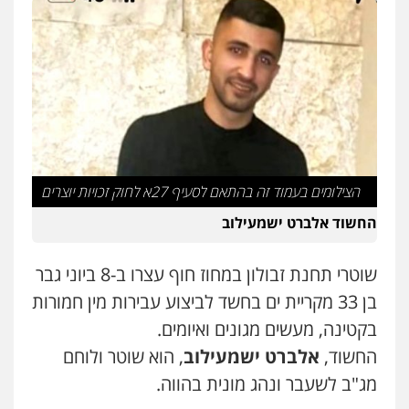
עו"ד אור בן שאנן
פלילי
מעצרים וחקירות
0549199449
בר ציון – אוזן משרד עורכי דין
פלילי
עבירות תנועה
תעבורה
פשיעה
חמורה
0505258475
הצילומים בעמוד זה בהתאם לסעיף 27א לחוק זכויות יוצרים
החשוד אלברט ישמעילוב
עו"ד אמיר נאטור
פלילי
פשיעה חמורה
צווארון לבן
מעצרים
שוטרי תחנת זבולון במחוז חוף עצרו ב-8 ביוני גבר
0543326767
בן 33 מקריית ים בחשד לביצוע עבירות מין חמורות
בקטינה, מעשים מגונים ואיומים.
עו"ד אתנה אדרי
החשוד,
אלברט ישמעילוב
, הוא שוטר ולוחם
פשיעה חמורה
כלכלי
פלילי
מעצרים
וחקירות
עורכי דין לענייני אסירים
מג"ב לשעבר ונהג מונית בהווה.
0502181995