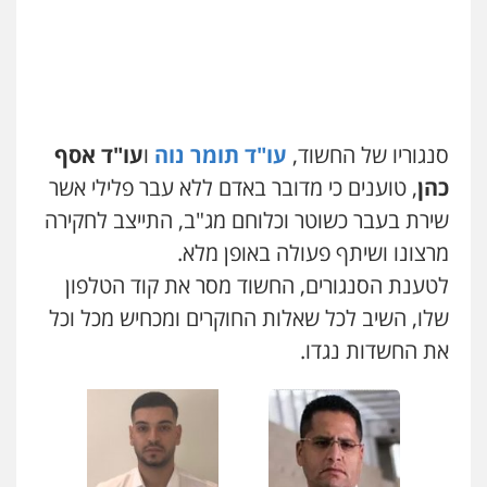
0507623810
עו"ד דותן דניאלי
פלילי
פשיעה חמורה
צווארון לבן
פשיעה
כלכלית
עורכי דין לענייני אסירים
נוער
0542442982
סנגוריו של החשוד,
עו"ד תומר נוה
ו
עו"ד אסף
כהן
, טוענים כי מדובר באדם ללא עבר פלילי אשר
עו"ד יצחק איצקוביץ'
שירת בעבר כשוטר וכלוחם מג"ב, התייצב לחקירה
פלילי
פשיעה חמורה
צווארון לבן
מרצונו ושיתף פעולה באופן מלא.
0526655833
לטענת הסנגורים, החשוד מסר את קוד הטלפון
שלו, השיב לכל שאלות החוקרים ומכחיש מכל וכל
עו"ד אורנת קמרון
פלילי
תעבורה
עורכי דין לענייני אסירים
את החשדות נגדו.
משפחה
נוער
0505417090
שני אלגרבלי – משרד עורכי דין
פלילי
עורכי דין לענייני אסירים
תעבורה