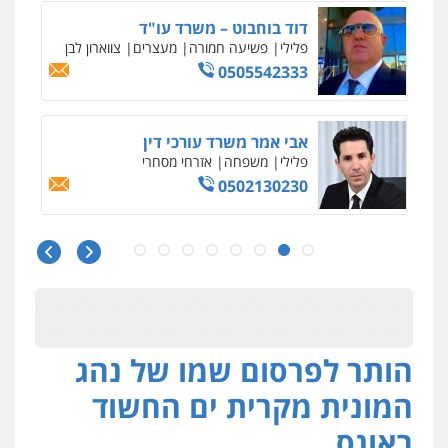
עו"ד עידית שינו-אמיתי
פלילי
עורכי דין לענייני אסירים
פשיעה
חמורה
מעצרים וחקירות
0507587013
עו"ד אביגדור פלדמן
פלילי
אסירים
צווארון לבן
זכויות אדם
אזרחי
0505345826
עו"ד יאיר בן סימון
פלילי
תעבורה
אזרחי
נזיקין
ביטוח
0505719060
הותר לפרסום שמו של נהג
עו"ד נס בן נתן
פלילי
כלכלי
פשיעה חמורה
נוער
המונית מקרית ים החשוד
0505555110
באונס