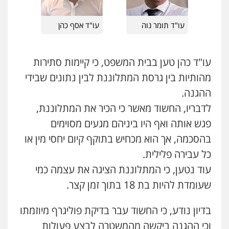
0507120031
עו"ד תומר נוה
עו"ד אסף כהן
עו"ד אייל אביטל
פלילי
פשיעה חמורה
מעצרים וחקירות
עו"ד כהן טען בבית המשפט, כי קיימות סתירות
0544712201
מהותיות בין גרסת המתלוננת לבין נתונים שבידי
ההגנה.
עו"ד רונן בנדל
לדבריו, החשוד מאשר כי הכיר את המתלוננת,
משפט פלילי
פשיעה חמורה
פלילי
פגש אותה ואף היו ביניהם מגעים מסוימים
0524282442
בהסכמה, אך הוא מכחיש בתוקף קיום יחסי מין או
כל עבירה פלילית.
כבריאן, מזר – משרד עורכי דין
עוד נטען, כי המתלוננת הציגה את עצמה כמי
פלילי
מעצרים וחקירות
0543986802
שעומדת להיות בת 18 בתוך זמן קצר.
בדיון נודע, כי החשוד עבר בדיקת פוליגרף מיוזמתו
עו"ד דפנה לביא
וכי ההגנה ביקשה מהמשטרה לבצע פעולות
משפחה
גישור