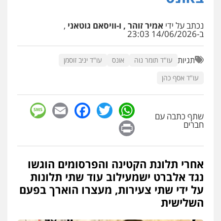
עו"ד רן כהן רוכברגר
נכתב על ידי
אמיר זוהר , ו-וויסאם גוטאני
,
דיני צבא
פלילי
צווארון לבן
ב-14/06/2026 23:03
תגיות
עו"ד תומר נוה
אונס
עו"ד יניב זוסמן
עו"ד דניאל דרוביצקי
עו"ד אסף כהן
פלילי
משפחה
צבאי
0526409925
sage
Facebook
Email
WhatsApp
Twitter
שתף כתבה עם
Print
חברים
עו"ד אלינור מתיתיה
פלילי
תעבורה
צבאי
משפחה
0526577766
אחרי תלונת הקטינה והפרסומים הוגשו
נגד אלברט ישמעילוב עוד שתי תלונות
עו"ד עמית רוזנצויג
על ידי שתי צעירות, מעצרו הוארך בפעם
משפט פלילי
דיני תעבורה
השלישית
0532700200