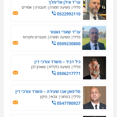
עו"ד אילן אלימלך
עו"ד אריה פטר
פלילי
פשיעה חמורה
תעבורה
אסירים
לשעבר סגן מנהל המחלקה הפלילית
0522992110
בפרקליטות המדינה
0506217994
עו"ד שאדי נאטור
עו"ד עידית שינו-אמיתי
פלילי
פשיעה חמורה
מעצרים וחקירות
פלילי
עורכי דין לענייני אסירים
פשיעה
0509230800
חמורה
מעצרים וחקירות
0507587013
גיל דביר – משרד עורכי דין
עו"ד אביגדור פלדמן
פלילי
פשיעה כלכלית
צווארון לבן
פלילי
אסירים
צווארון לבן
זכויות אדם
אזרחי
0506217771
0505345826
סלימאן אבו שעירה – משרד עורכי דין
עו"ד יאיר בן סימון
פלילי
בטחוני
צבאי
נזיקין
פלילי
תעבורה
אזרחי
נזיקין
ביטוח
0547780927
0505719060