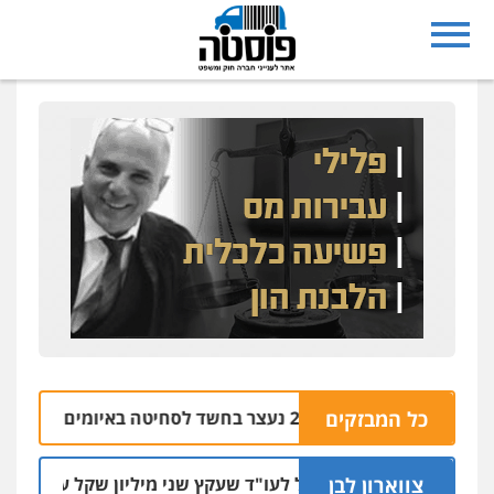
נצרת: בן 28 נעצר בחשד לסחיטה באיומים מטלפון שאינו שלו
כל המבזקים
צווארון לבן
מאסר בפועל לעו"ד שעקץ שני מיליון שקל על דירה השייכת לק