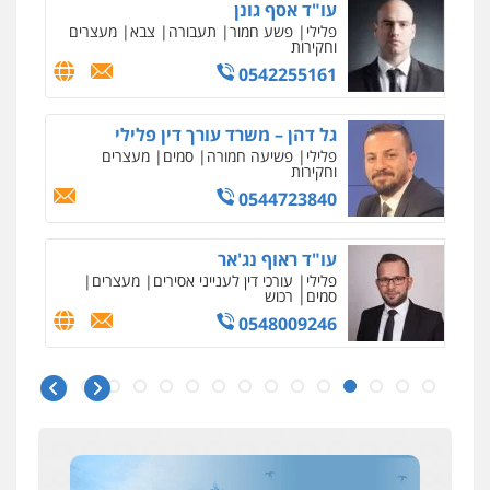
עו"ד אסף גונן
פלילי
פשע חמור
תעבורה
צבא
מעצרים
עו"ד נס בן נתן
וחקירות
פלילי
כלכלי
פשיעה חמורה
נוער
0542255161
0505555110
גל דהן – משרד עורך דין פלילי
פלילי
פשיעה חמורה
סמים
מעצרים
עו"ד רן כהן רוכברגר
וחקירות
דיני צבא
פלילי
צווארון לבן
0544723840
עו"ד ראוף נג'אר
פלילי
עורכי דין לענייני אסירים
מעצרים
עו"ד דניאל דרוביצקי
סמים
רכוש
פלילי
משפחה
צבאי
0548009246
0526409925
ניר קידר – צלם
צילום עורכי דין
שירותים מקצועיים לעורכי
דין
דוד אפרים משרד עורכי דין
0504578527
עו"ד אלינור מתיתיה
פלילי
צווארון לבן
מס הכנסה
מע"מ
פלילי
תעבורה
צבאי
משפחה
0506209859
0526577766
רונן הלל – מוניטין
מחיקת כתבות מגוגל ודחיקת אזכורים