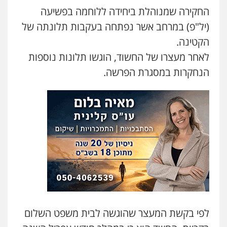
החקירה שמנוהלת ביחידה ללוחמה בפשיעה
(יל"פ) במרחב אשר נפתחה בעקבות תלונתה של
עו"ד גיורא זילברשטיין
פלילי
פשיעה חמורה
מעצרים וחקירות
הקטינה.
0505212444
לאחר מעצרו של החשוד, הוגשו תלונות נוספות
הנחקרות במסגרת הפרשה.
גיל פרידמן – משרד עו"ד
פלילי
צווארון לבן
מעצרים וחקירות
מחיקת
רישום פלילי
0503366733
עורך דין פלילי רובי גלבוע
פלילי
פשיעה חמורה
צווארון לבן
תעבורה
0505537656
עו"ד קובי בן שעיה
פלילי
צווארון לבן
צבאי
לפי בקשת המעצר שהוגשה לבית משפט השלום
0524040052