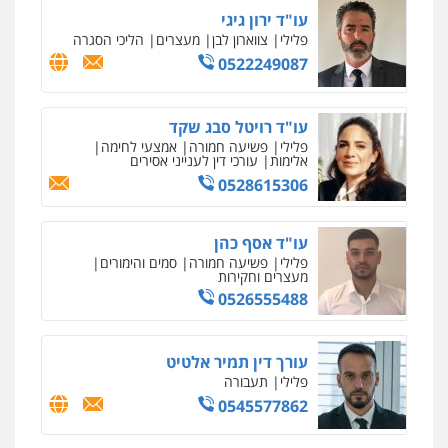
חליל ביאדי – משרד עורכי דין
פלילי
דיני תעבורה
מעצרים וחקירות
פשיעה חמורה
אסירים
0509636895
עו"ד איהאב זבידאת
פלילי
פשיעה חמורה
ארגוני פשע
עבירות
המתה
עבירות מין
0509930581
עו"ד אליה חן ברק
פלילי
פשיעה חמורה
ליווי וייצוג בחקירות
ומעצרים
אסירים
נוער
0525914163
עו"ד אריה פטר
לשעבר סגן מנהל המחלקה הפלילית
בפרקליטות המדינה
0506217994