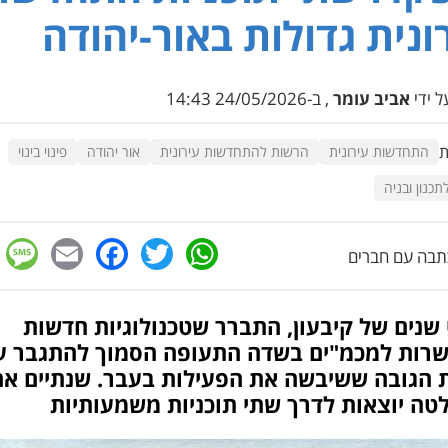
ונית גדולות באור-יהודה
 ידי
אביב עומר
, ב-24/05/2026 14:43
ת
התחדשות עירונית
הרשות להתחדשות עירונית
אור יהודה
פינוי בינוי
תכנון ובניה
e
cebook
mail
WhatsApp
Twitter
בה עם חברים
שנים של קיבעון, התברר שטכנולוגיות חדשות
רות למכמ"ים בשדה התעופה הסמוך להתגבר ע
ת הגובה ששיבשה את הפעילות בעבר. שנתיים אח
טה יוצאות לדרך שתי תוכניות משמעותיות