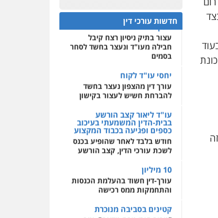
 412 העובר מדרום
חפץ חשוד
לכביש ירושלים-תל-אביב (כביש 1) בצד
0522508109
חדשות עורכי דין
עצור בתיק ניסיון רצח קיבל
חבילה מעו"ד ונעצר בחשד לסחר
אחסון אתרים
בסמים
עוד
מהירות
הגנה
גיבוי
תמיכה
שירותים מקצועיים
כונת
לעורכי דין
יחסי עו"ד לקוח
עורך דין מהצפון נעצר בחשד
להברחת חשיש לעצור בקישון
מרכז התחלה חדשה
אסירים
עבירות מין
עו"ד ליאור קצב הורשע
שירותים מקצועיים לעורכי
בבית-הדין המשמעתי בעיכוב
דין
כספים ופגיעה בכבוד המקצוע
חודש בלבד לאחר שהופיע בכנס
0544500346
ל זה
לשכת עורכי הדין, קצב הורשע
10 מיליון
עורך-דין חשוד בהעלמת הכנסות
והתחמקות ממס רכישה
קטינים בסביבה מנוכרת
"ניכור הורי מכת מדינה": איך
מתמודדים עם ההשלכות