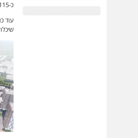
כ-115 דונם עבור שטחים ציבוריים פתוחים.
שיכלול