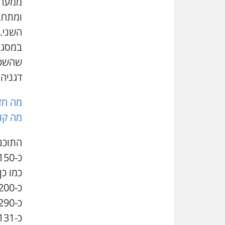
השני.
במסגר
שהשכו
דגניה.
מה חד
מה קור
כ-1,150 יחידות דיור בקרקע מדינה.
כמו כן
כ-200 יחידות דיור מוגן (בנוסף),
כ-290 אלף מ"ר עבור שטחי בנייה לתעסוקה ומסחר,
כ-131 דונם עבור מבני ציבור,