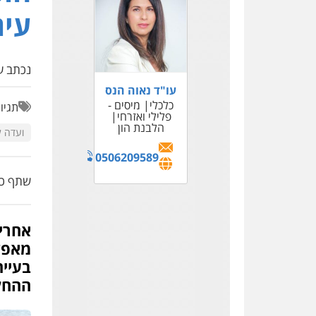
עיר
נכתב על
אוטן ושות' –
עו"ד נאוה הנס
משרד עורכי דין
כלכלי
מיסים -
תגיו
פלילי
פלילי ואזרחי
תעבורה
אסירים
הלבנת הון
ועדה ל
0538323193
0506209589
שתף כת
אחרי 
מאפש
בעיי
ההחל
דורון, טיקוצקי