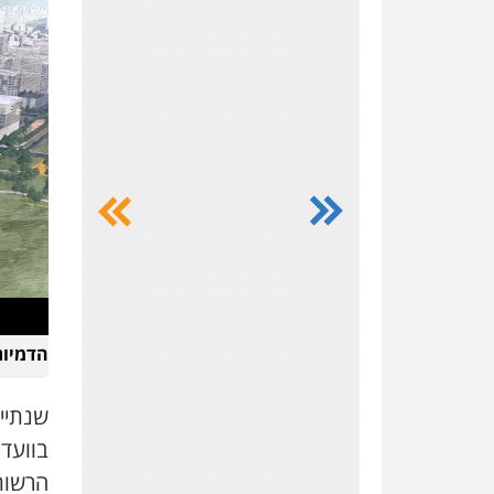
ושות' – משרד
עורכי דין
כלכלי
אזרחי
מסחרי
נדל"ן /
עסקים
צווארון
לבן
בינלאומי
048147500
הדמיות:
ווליד כבוב –
משרד עו"ד
שנתיי
פלילי
פשיעה
חמורה
חקירות
בוועד
ומעצרים
הרשות