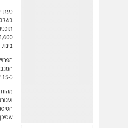
0545858169
כעת י
בשלב ה
תוכניו
בינוי.
הפרויק
ברון ושות' –
משרד עו"ד
מיסים
הלבנת
כ-15 קומות בלבד בחלק מהאזורים, ובחלק אחר אף פחות.
הון
כלכלי
צווארון לבן
עבירות כלליות
מהות 
ועגורנ
0544492973
הטיסה.
שסיכן