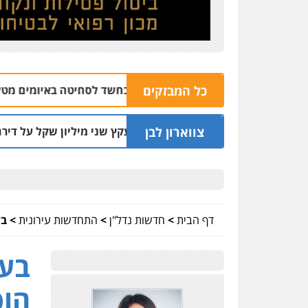
נצרת: בן 28 נעצר בחשד לסחיטה באיומים מטלפון שאינו שלו
כל המבזקים
צווארון לבן
אסר בפועל לעו"ד שעקץ שני מיליון שקל על דירה השייכת לקוחותי
דף הבית
>
חדשות נדל"ן
>
התחדשות עירונית
>
בע
בעק
הופ