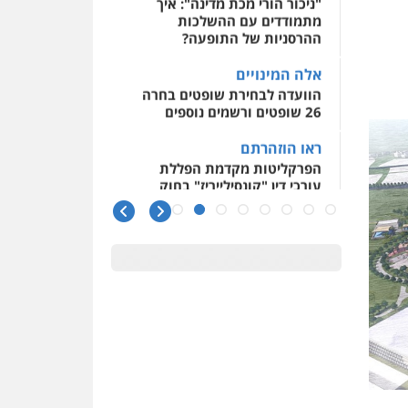
ההרסניות של התופעה?
אלה המינויים
הוועדה לבחירת שופטים בחרה
26 שופטים ורשמים נוספים
ראו הוזהרתם
הפרקליטות מקדמת הפללת
עורכי דין "קונסילייריז" בחוק
המאבק בארגוני פשיעה
משרות אמון
יו"ר מחוז ת"א משבץ עובדות
שלו למינוי דייני בית הדין
למשמעת
האופנוע חזר הביתה
עו"ד גיל פרידמן והרפתקאות
אופנוע השטח שלו
הזכות לטנף
זוכה עורך-דין שהשווה את ברק