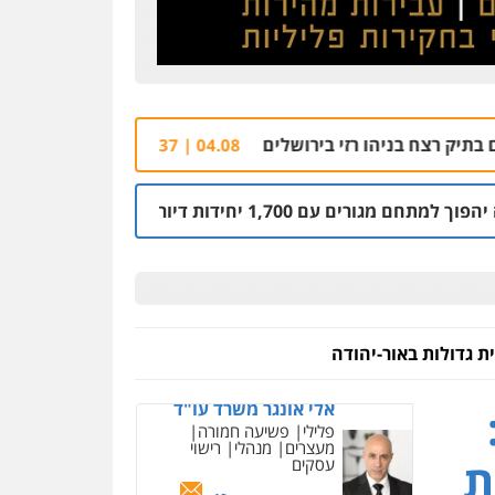
רזי בירושלים
עורך דין נורה למוות בראשון לציו
04.08 | 13:37
יחידות דיור
קבלן מוכר שפשט רגל
03.08 | 14:00
 גדולות באור-יהודה
ניר קידר – צלם
צילום עורכי דין
שירותים
מקצועיים לעורכי דין
אלי אונגר משרד עו"ד
פלילי
פשיעה חמורה
0504578527
מעצרים
מנהלי
רישוי
ת
עסקים
רונן הלל – מוניטין