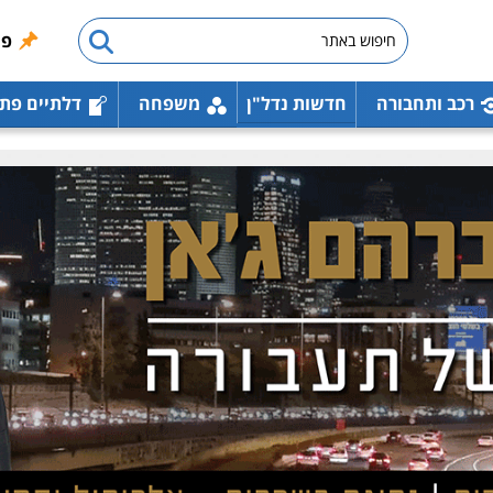
פו
רכב ותחבורה
חדשות נדל"ן
משפחה
דלתיים פת