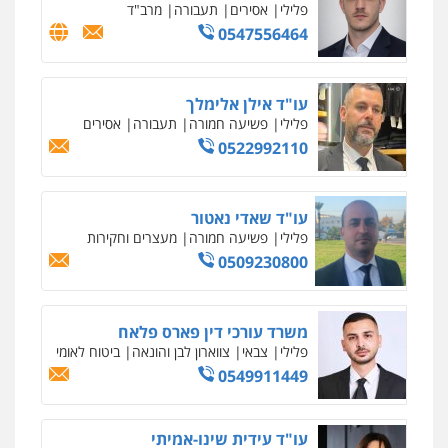
פלילי
כלכלי
פשיעה חמורה
נוער
0505555110
עו"ד משה פלמור
פלילי
כלכלי
צווארון לבן
עורכי דין לענייני
אסירים
0549732303
סלימאן אבו שעירה – משרד עורכי דין
פלילי
בטחוני
צבאי
נזיקין
0547780927
עו"ד אסף גונן
פלילי
פשע חמור
תעבורה
צבא
מעצרים
וחקירות
0542255161
גל דהן – משרד עורך דין פלילי