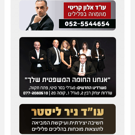
0505216700
עו"ד שלומי שרון
פלילי
צבאי
מעצרים וחקירות
0547342002
עו"ד אלון קריטי
פלילי
כלכלי
אלימות
סמים
מעצרים
0525544654
מנשה, אלמוג – עורכי דין
פלילי
עבירות תנועה
צווארון לבן
תעבורה
עורכי דין לענייני אסירים
מעצרים וחקירות
0546470989
עו"ד זוהר ארבל
פלילי
פשיעה חמורה
מעצרים וחקירות
קטינים