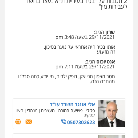
2 תגובות על “בכיר בעיריית ת"א נעצר בחשד
קורל קרוז – עורך דין פלילי
לעבירות מין”
משפט פלילי
0545437431
שרון
הגיב:
עו"ד עלי סעדי
29/11/2021 בשעה 3:48 pm
פלילי
פשיעה חמורה
ליווי וייצוג בחקירות
ומעצרים
אותו בכיר היה אחראי על נוער בסיכון.
זה מזעזע
0508824984
אנטיוכוס
הגיב:
29/11/2021 בשעה 7:11 pm
עו"ד שגיא אקו
פלילי
מעצרים וחקירות
סמים
עבירות מין
חסר מצפון מנייאק, דופק ילדים, מי יודע כמה סבלנו
עורכי דין לענייני אסירים
מהחרה הזה.
0525279829
אלי אונגר משרד עו"ד
פלילי
פשיעה חמורה
מעצרים
מנהלי
רישוי
עסקים
0507302623