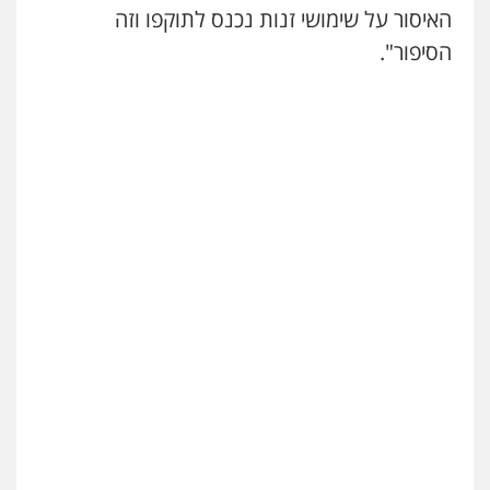
האיסור על שימושי זנות נכנס לתוקפו וזה
הסיפור".
עו"ד נס בן נתן
פלילי
כלכלי
פשיעה חמורה
נוער
0505555110
עו"ד משה פלמור
פלילי
כלכלי
צווארון לבן
עורכי דין לענייני
אסירים
0549732303
סלימאן אבו שעירה – משרד עורכי דין
פלילי
בטחוני
צבאי
נזיקין
0547780927
עו"ד אסף גונן
פלילי
פשע חמור
תעבורה
צבא
מעצרים
וחקירות
0542255161