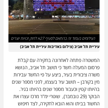
עו"ד זוהר ארבל
פלילי
פשיעה חמורה
מעצרים וחקירות
קטינים
0538788878
עו"ד אסף דוק
פלילי
עבירות מין
סמים והימורים
פשיעה
חמורה
חקירות ומעצרים
צווארון לבן והונאה
הצילומים בעמוד זה בהתאם לסעיף 27א לחוק זכויות יוצרים
0526885006
עיריית תל אביב (צילום באדיבות עיריית תל אביב)
עו"ד שלי גורביץ – לוי
המשטרה פתחה לאחרונה בחקירה עם קבלת
משפט פלילי
פשיעה חמורה
מעצרים
וחקירות
צבאי
תעבורה
פרסום המעלה חשד כי תושב תל אביב, הנושא
0544218336
משרה ציבורית בעיר, ביצע על פי החשד עבירות
מין בקורבן – תושב עיר בעצמו, לפני מספר שנים
עו"ד שאדי כבהא
בהיותו קטין וכעבור מספר שנים בהיותו בגיר.
פלילי
עורכי דין לענייני אסירים
הבוקר (29 נובמבר), שוטרי ימ"ר מרכז עצרו את
0525556970
החשוד בביתו והוא הובא לחקירה, לצד חיפוש