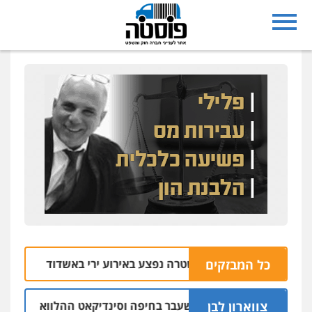
כל המבזקים
מוכר למשטרה נפצע באירוע ירי באשדוד
כ
07.08 | 10:32
צווארון לבן
ום: יו"ר ש"ס לשעבר בחיפה וסינדיקאט ההלוואות של משפחת הרי