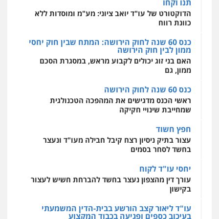
ממון לבין חוק הירושה
אסירים
עבירות מין
שירותים מקצועיים
לעורכי דין
האם בני זוג יכולים לקבוע מראש, במסגרת הסכם
עו"ד יניב זוסמן
ממון, גם
0544500346
פלילי
כלכלי
פשיעה חמורה
מעצרים
וחקירות
כנס 60 שנה לחוק הירושה
0525199949
מאיה בלום, עו"ס, טיפול ושיקום
ראשי הכנס מדגישים את המהפכה הטכנולגית
טיפול בהתמכרויות
שירותים מקצועיים
שמחייבת שינויי חקיקה
לעורכי דין
עו"ד אמיר נאטור
0504062539
חפץ חשוד
פלילי
פשיעה חמורה
צווארון לבן
מעצרים
עצור בתיק ניסיון רצח קיבל חבילה מעו"ד ונעצר
0543326767
בחשד לסחר בסמים
עו"ד ד"ר אבי שקד
עבירות כלכליות
הלבנת הון
חילוטים
יחסי עו"ד לקוח
עבירות פליליות
עו"ד פאדי זועבי
עורך דין מהצפון נעצר בחשד להברחת חשיש לעצור
0544385337
פלילי
פשיעה חמורה
סמים
עורכי דין לענייני
בקישון
אסירים
תעבורה
0506984757
עו"ד ליאור קצב הורשע בבית-הדין המשמעתי
איתי חקירות – שירותים לעורכי דין
בעיכוב כספים ופגיעה בכבוד המקצוע
חקירות פרטיות
חקירות כלכליות
חקירות
חודש בלבד לאחר שהופיע בכנס לשכת עורכי הדין,
אישות
איתורים
עו"ד אתנה אדרי
קצב הורשע
0537865001
פשיעה חמורה
כלכלי
פלילי
מעצרים
וחקירות
עורכי דין לענייני אסירים
10 מיליון
0502181995