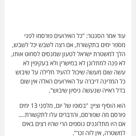
גל דהן – משרד עורך דין פלילי
פלילי
פשיעה חמורה
סמים
מעצרים
וחקירות
0544723840
עוד אמר הסנגור: "כל האירועים פורסמו לפני
מספר ימים בתקשורת, אם רצה לשבש יכל לשבש,
עו"ד ראוף נג'אר
הלך למשטרת ישראל לטעון שמנסים לסחוט אותו,
פלילי
עורכי דין לענייני אסירים
מעצרים
סמים
רכוש
לא פנה למתלונן לא במישרין ולא בעקיפין לא
0548009246
עשה שום מעשה שיכול להעיד חלילה על שיבוש
כל המדינה דיברה על האירועים האלה אין שום
עו"ד אלון ארז
בדל ראייה שנעשה ניסיון שיבוש".
פלילי
צבאי
סמים
אלימות במשפחה
צווארון
לבן
0507368203
הוא הוסיף וציין: "בסופו של יום, מלפני 13 ימים
פורסם מה שפורסם, והדברים עלו לתקשורת….
שחר לדובסקי, עו"ד
אם היו מתלוננים נוספים הרי שהיו רצים באים
פלילי
מעצרים וחקירות
עבירות המתה
עורכי
דין לענייני אסירים
למשטרה, אין לזה זכר".
0507913332