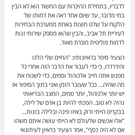
לדבריו, בתחילת ההיכרות עם החשוד הוא לא הבין
במי מדובר, עד שיום אחד ראה את דמותו של
הלקוח על שלט חוצות באחת ממערכת הבחירות
עו"ד דותן דניאלי
לעיריית תל אביב, והבין שהוא מספק שירותי זנות
פלילי
פשיעה חמורה
צווארון לבן
פשיעה
כלכלית
עורכי דין לענייני אסירים
נוער
לדמות פוליטית מוכרת מאוד.
0542442982
הצעיר סיפר בראיונותיו: "החיים שלי הלכו
עו"ד שנהב אילון
והידרדרו, כי כדי לעבור את הדבר הזה אחרי כל
פלילי
פשיעה חמורה
חקירות ומעצרים
נוער
עורכי דין לענייני אסירים
תעבורה
מפגש אתה חייב אלכוהול וסמים, כדי לשכוח את
0549475678
מה שהיה… ככל שעובר הזמן ואני בתוך הסיפור אז
יש יותר אלכוהול, יותר סמים, המצב הבריאותי
עו"ד אורנת קמרון
נהיה לא טוב. הפכתי להיות בן אדם של לילה,
פלילי
תעבורה
עורכי דין לענייני אסירים
משפחה
נוער
בבקרים הייתי זרוק באיזו פינה ובלילה בזנות…
0505417090
"אלו אנשים שלעולם לא הייתי עושה איתם משהו
אם לא היה כסף", אמר הצעיר בראיון לעיתונאי
שני אלגרבלי – משרד עורכי דין