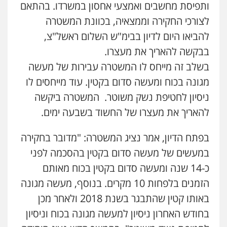
ותפיסת מחשבים ואמצעי אחסון במשרדו. בהתאם
משרד עורכי דין חן ברוך
לצורכי החקירה וממצאיה, בכוונת המשטרה
פלילי
דיני תעבורה
מעצרים וחקירות
0505078733
להביאו היום לדיון בבימ"ש השלום ראשל"צ,
בבקשה להאריך את מעצרו.
בשלב זה מייחס לו המשטרה עבירות של מעשה
עו"ד קארין לגטיוי
פלילי
פשיעה חמורה
מעצרים וחקירות
מגונה בכוח ומעשה סדום בקטין. עוד מייחסים לו
0507446995
ניסיון לחטיפת נשק משוטר. המשטרה ביקשה
להאריך את מעצרו של החשוד בשבעה ימים.
עו"ד ירון גיגי
בפתח הדיון, אמר נציג המשטרה: "מדובר בחקירה
פלילי
צווארון לבן
מעצרים
הליכי הסגרה
0522249087
במעשים של מעשה סדום בקטין בהסכמה לפני
כ-14 שנה ומעשה סדום בקטין בכוח מאותם
הזמנים בלפחות 10 מקרים. בנוסף, מעשה מגונה
עו"ד רועי אטיאס
משפט פלילי
פשיעה חמורה
צווארון לבן
באותו קטין שהתבגר בשנת 2018 ולאחר מכן
525043999
בחודש האחרון ניסיון למעשה מגונה בכוח וניסיון