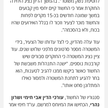
לחטיפת נשק משוטר". בהמשך הדיון נציג היחידה
עו"ד אסף כהן
החוקרת אמר כי החשוד קיים יחסי מין קבועים
פלילי
פשיעה חמורה
סמים והימורים
מעצרים וחקירות
במשך שמונה חודשים בכ-15 מקרים לפחות
0526555488
והחשוד מוכר לצעיר וזכור לו בגלל האירועים שהיו
בכוח, ולא בהסכמה".
משרד עורכי דין טאי שרקי
פלילי
אסירים
תעבורה
מרב"ד
עוד עלה מהדיון, כי לצד עדותו של הצעיר, בידי
0547556464
המשטרה מספר סרטונים מלפני שלוש שנים. עוד
ציין נציג המשטרה כי החוקרים סבורים שיש
עו"ד אילן אלימלך
קורבנות נוספים. "ישנה התנהלות משבשת של
פלילי
פשיעה חמורה
תעבורה
אסירים
החשוד כאשר ביקשו ממנו להגיב לטענות, הוא
0522992110
בחר להגיע לתחנת המשטרה ולמסור כאילו
המתלונן סחט אותו".
עו"ד שאדי נאטור
פלילי
פשיעה חמורה
מעצרים וחקירות
סנגוריו של החשוד,
עורכי הדין אבי חימי ושרון
0509230800
נהרי
, הכחישו את המיוחס למרשם. עו"ד חימי אמר