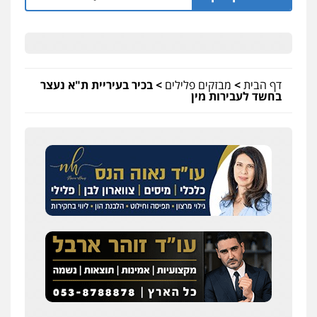
דף הבית
>
מבזקים פלילים
>
בכיר בעיריית ת"א נעצר
בחשד לעבירות מין
שחר לדובסקי, עו"ד
פלילי
מעצרים וחקירות
עבירות המתה
עורכי
דין לענייני אסירים
0507913332
עו"ד איהאב ג'לג'ולי
פלילי
מעצרים וחקירות
עורכי דין לענייני
אסירים