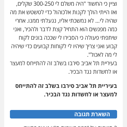
וציין כי החשוד "היה משלם לי 300-250 שקלים,
פלילי
עורכי דין לענייני אסירים
תעבורה
0507120031
ואז הייתי הולך לקנות אלכוהול כדי לטשטש את מה
שהיה לי… לא נמשכתי אליו, נגעלתי ממנו. אחרי
כמה מפגשים הוא התחיל קצת לדבר ולהכיר, ואני
עו"ד אייל אביטל
שיתפתי פעולה כי הסבירו לי שככה בונים לקוח
פלילי
פשיעה חמורה
מעצרים וחקירות
0544712201
קבוע ואני צריך שיהיו לי לקוחות קבועים כדי שיהיה
לי מה לאכול".
בעיריית תל אביב סירבו בשלב זה להתייחס למעצר
עו"ד בועז קניג
פלילי
משפחה
כלכלי
צבאי
או לחשדות נגד הבכיר.
0507003001
בעיריית תל אביב סירבו בשלב זה להתייחס
למעצר או לחשדות נגד הבכיר.
ויקי שמואל – משרד עו"ד
פלילי
משפט פלילי
0528959600
השארת תגובה