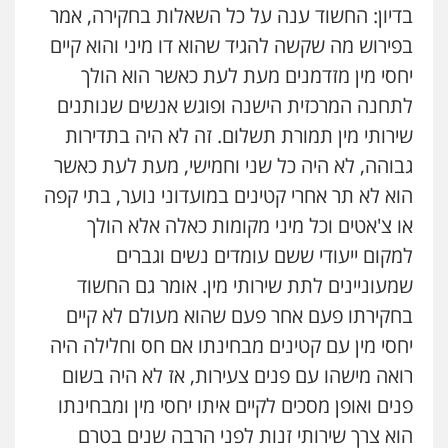
בדיון: החשוד ענה על כל השאלות בחקירה, אמר
משרד עורכי דין פארס פלאח
בפירוש מה שקשה להגיד שהוא דו מיני והוא קיים
פלילי
צבאי
צווארון לבן והונאה
ביטוח לאומי
יחסי מין מזדמנים מעת לעת כאשר הוא הולך
0549911449
לתחנה המרכזית הישנה ופוגש אנשים שנותנים
שירותי מין תמורת תשלום. זה לא היה בתדירות
עו"ד עידית שינו-אמיתי
גבוהה, לא היה כל שני וחמישי, מעת לעת כאשר
פלילי
עורכי דין לענייני אסירים
פשיעה
חמורה
מעצרים וחקירות
הוא לא תר אחרי קטינים במועדוני נוער, בתי קפה
0507587013
או צ'אטים וכל מיני מקומות כאלה אלא הולך
למקום ייעודי ששם עומדים נשים וגברים
עו"ד אביגדור פלדמן
שמעוניינים לתת שירותי מין. אומר גם החשוד
פלילי
אסירים
צווארון לבן
זכויות אדם
אזרחי
0505345826
בחקירתו פעם אחר פעם שהוא מעולם לא קיים
יחסי מין עם קטינים מבחינתו אם חס וחלילה היה
רואה מישהו עם פנים צעירות, אז לא היה בשום
עו"ד יאיר בן סימון
פלילי
תעבורה
אזרחי
נזיקין
ביטוח
פנים ואופן מסכים לקיים איתו יחסי מין ומבחינתו
0505719060
הוא צרך שירותי זנות לפני הרבה שנים בטרם