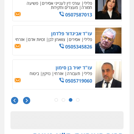
פלילי
פשיעה חמורה
סמים
מעצרים
וחקירות
0544723840
עו"ד ראוף נג'אר
פלילי
עורכי דין לענייני אסירים
מעצרים
סמים
רכוש
0548009246
עו"ד אלון ארז
פלילי
צבאי
סמים
אלימות במשפחה
צווארון
לבן
0507368203
שחר לדובסקי, עו"ד
פלילי
מעצרים וחקירות
עבירות המתה
עורכי
דין לענייני אסירים
0507913332
עו"ד איהאב ג'לג'ולי