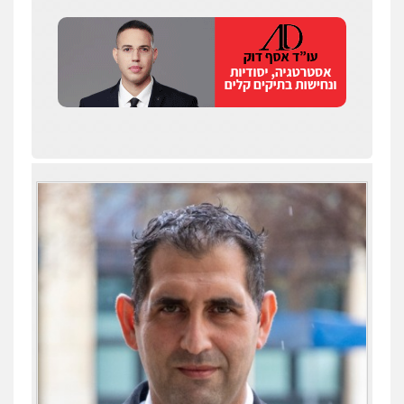
0538788878
עו"ד אסף דוק
פלילי
עבירות מין
סמים והימורים
פשיעה
חמורה
חקירות ומעצרים
צווארון לבן והונאה
0526885006
עו"ד שלי גורביץ – לוי
משפט פלילי
פשיעה חמורה
מעצרים
וחקירות
צבאי
תעבורה
0544218336
עו"ד שאדי כבהא
פלילי
עורכי דין לענייני אסירים
0525556970
משרד עורכי דין חן ברוך
עו"ד תומר נוה
פלילי
דיני תעבורה
מעצרים וחקירות