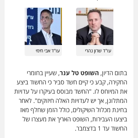
עו"ד איהאב ג'לג'ולי
פלילי
מעצרים וחקירות
עורכי דין לענייני
אסירים
0505216700
עו"ד שרון נהרי
עו"ד אבי חימי
עו"ד שלומי שרון
פלילי
צבאי
מעצרים וחקירות
0547342002
בתום הדיון,
השופט טל ענר
, שעיין בחומרי
החקירה, קבע כי קיים חשד סביר כי החשוד ביצע
עו"ד אלון קריטי
את המיוחס לו. "החשד מבוסס בעיקרו על עדויות
פלילי
כלכלי
אלימות
סמים
מעצרים
המתלונן, אך יש לעדויות האלה חיזוקים". לאחר
0525544654
בחינת מכלול השיקולים, כולל הזמן שחלף מאז
ביצעו העבירות, השופט האריך את מעצרו של
מנשה, אלמוג – עורכי דין
החשוד עד 1 בדצמבר.
פלילי
עבירות תנועה
צווארון לבן
תעבורה
עורכי דין לענייני אסירים
מעצרים וחקירות