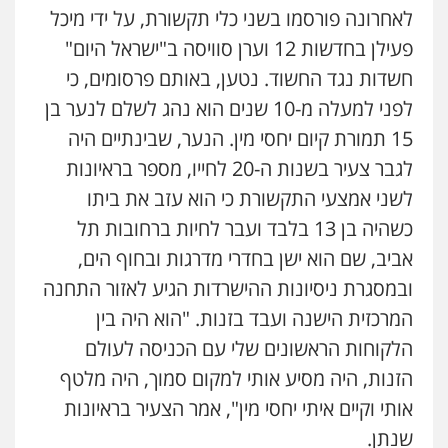
0546470989
לאחרונה פורסמו בשני כלי תקשורת, על ידי מיכל
פעילן בחדשות 12 וערן סוויסה ב"ישראל היום"
עו"ד זוהר ארבל
חשדות נגד החשוד. נטען, באותם פרסומים, כי
פלילי
פשיעה חמורה
מעצרים וחקירות
קטינים
לפני למעלה מ-10 שנים הוא נהג לשלם לנער בן
0538788878
15 תמורת קיום יחסי מין. הנער, שבינתיים היה
לגבר צעיר בשנות ה-20 לחייו, מספר בראיונות
עו"ד אסף דוק
לשני אמצעי התקשורת כי הוא עזב את ביתו
פלילי
עבירות מין
סמים והימורים
פשיעה
חמורה
חקירות ומעצרים
צווארון לבן והונאה
כשהיה בן 13 בלבד ועבר לחיות ברחובות תל
0526885006
אביב, שם הוא ישן בחדרי מדרגות ובחוף הים,
ובמסגרת ניסיונות ההישרדות הגיע לאזור התחנה
המרכזית הישנה ועבד בזנות. "הוא היה בין
הלקוחות הראשונים שלי עם הכניסה לעולם
הזנות, היה מסיע אותי למקום סמוך, היה מלטף
אותי וקיים איתי יחסי מין", אמר הצעיר בראיונות
שנתן.