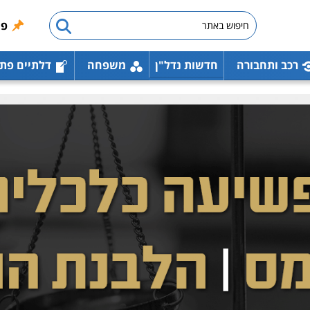
פו
רכב ותחבורה
חדשות נדל"ן
משפחה
דלתיים פת