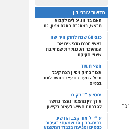
עו"ד מוחמד רחאל
כנס 60 שנה לחוק הירושה:
פלילי
פשיעה חמורה
המתח שבין חוק יחסי ממון
0522508109
צווארון לבן
צבאי
מעצרים
חדשות עורכי דין
לבין חוק הירושה
וחקירות
האם בני זוג יכולים לקבוע
אחסון אתרים
0502228917
מראש, במסגרת הסכם ממון, גם
מהירות
הגנה
גיבוי
תמיכה
שירותים מקצועיים
לעורכי דין
כנס 60 שנה לחוק הירושה
עו"ד מוחמד סביחאת
ראשי הכנס מדגישים את
פלילי
תעבורה
פשיעה
כלכלית
המהפכה הטכנולגית שמחייבת
מרכז התחלה חדשה
שינויי חקיקה
0525077716
אסירים
עבירות מין
שירותים מקצועיים לעורכי
חפץ חשוד
דין
עו"ד יניב זוסמן
עצור בתיק ניסיון רצח קיבל
פלילי
כלכלי
פשיעה
חבילה מעו"ד ונעצר בחשד לסחר
0544500346
חמורה
מעצרים וחקירות
בסמים
0525199949
יחסי עו"ד לקוח
עורך דין מהצפון נעצר בחשד
יכה
להברחת חשיש לעצור בקישון
עו"ד אמיר נאטור
פלילי
פשיעה חמורה
עו"ד ליאור קצב הורשע
צווארון לבן
מעצרים
בבית-הדין המשמעתי בעיכוב
0543326767
כספים ופגיעה בכבוד המקצוע