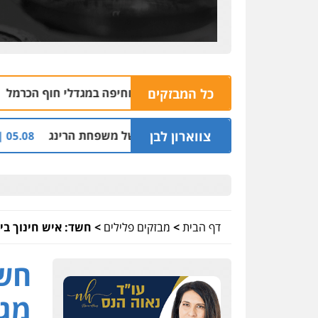
כל המבזקים
די אמל"ח מאיבטין וחיפה במגדלי חוף הכרמל
06.08 | 15:48
צווארון לבן
סינדיקאט ההלוואות של משפחת הרינג
שלושה שו
05.08 | 16:14
דף הבית
>
מבזקים פלילים
>
חשד: איש חינוך בי
חשד
מגו