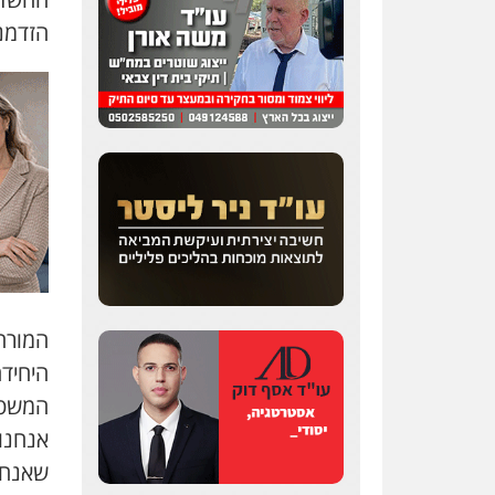
הזדמנו
שחר לדובסקי, עו"ד
פלילי
מעצרים וחקירות
עבירות המתה
עורכי דין
לענייני אסירים
0507913332
עו"ד איהאב ג'לג'ולי
פלילי
מעצרים וחקירות
עורכי דין לענייני אסירים
0505216700
המורה
היחיד
עו"ד שלומי שרון
המשטר
פלילי
צבאי
מעצרים
אנחנו 
וחקירות
0547342002
שאנחנו