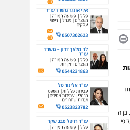
מחיקת כתבות מגוגל
0507302623
ודחיקת אזכורים שליליים
שירותים מקצועיים לעורכי
דין
לוי מלאך דדון – משרד
עו"ד
0522508109
פלילי
פשיעה חמורה
מעצרים וחקירות
Messag
Print
Fa
E
אחסון אתרים
0544231863
מהירות
הגנה
גיבוי
תמיכה
שירותים מקצועיים
עו"ד אלינור טל
לעורכי דין
עבירות פליליות
משפט
מנהלי
עתירות אסירים
מות
ועדות שחרורים
מרכז התחלה חדשה
0523823782
אסירים
עבירות מין
שירותים מקצועיים לעורכי
דין
ותו
עו"ד רויטל סבג שקד
פלילי
פשיעה חמורה
0544500346
אמצעי לחימה
אלימות
עורכי דין לענייני אסירים
מאיה בלום, עו"ס,
טיפול ושיקום
0528615306
, בן ה
טיפול בהתמכרויות
שירותים מקצועיים לעורכי
 פי
איומים כתובים
דין
דוד בוחבוט – משרד עו"ד
תושב סכנין חשוד ששלח הודעות