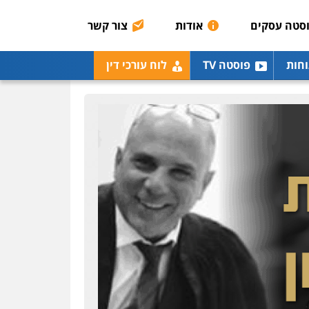
אסירים
תעבורה
סטה עסקים
אודות
צור קשר
0507120031
עו"ד אייל אביטל
וחות
פוסטה TV
לוח עורכי דין
פלילי
פשיעה חמורה
מעצרים וחקירות
0544712201
עו"ד בועז קניג
פלילי
משפחה
כלכלי
צבאי
0507003001
ויקי שמואל – משרד עו"ד
פלילי
משפט פלילי
0528959600