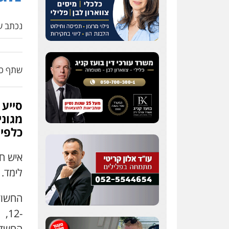
נכתב על
שתף כת
סייע 
כלפי 
לימד.
-2
החשד 