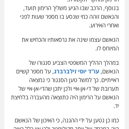
עו"ד זוהר ארבל
בנוסף, הרכב שבו הגיע משליך הרימון תועד,
פלילי
פשיעה חמורה
מעצרים וחקירות
קטינים
והנאשם זוהה כמי שנסע בו מספר שעות לפני
0538788878
שני אלגרבלי – משרד עורכי דין
ואחרי האירוע.
פלילי
עורכי דין לענייני אסירים
תעבורה
0507120031
הנאשם עצמו שינה את גרסאותיו והכחיש את
המיוחס לו.
עו"ד אייל אביטל
פלילי
פשיעה חמורה
מעצרים וחקירות
במהלך ההליך המשפטי הצביע סנגורו של
0544712201
הנאשם,
עו"ד יוסי זילברברג
, על מספר קשיים
ראייתיים. כך למשל טען הסנגור כי נמצאה
עו"ד רונן בנדל
תערובת של די-אן-איי ולכן יתכן שהדי-אן-איי של
משפט פלילי
פשיעה חמורה
פלילי
הנאשם על הרימון היה כתוצאה מהעברה בלחיצת
0524282442
יד.
כבריאן, מזר – משרד עורכי דין
כמו כן נטען על ידי ההגנה, כי האיכון של הנאשם
פלילי
מעצרים וחקירות
היה במרחק של יותר מקילומטר ולכן אין כלל ראיה