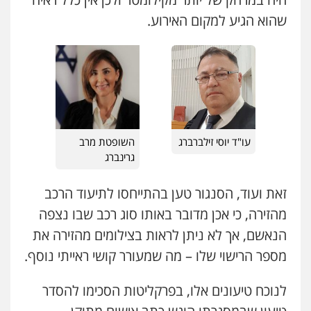
0543986802
שהוא הגיע למקום האירוע.
מנשה, אלמוג – עורכי דין
פלילי
עבירות תנועה
צווארון לבן
תעבורה
עורכי דין לענייני אסירים
מעצרים וחקירות
0546470989
עו"ד אבי כהן
עו"ד יוסי זילברברג
השופטת מרב
פלילי
פשיעה חמורה
קטינים
אלימות
סמים
עבירות מין
גרינברג
0523647066
זאת ועוד, הסנגור טען בהתייחסו לתיעוד הרכב
ויקי שמואל – משרד עו"ד
מהזירה, כי אכן מדובר באותו סוג רכב שבו נצפה
פלילי
משפט פלילי
הנאשם, אך לא ניתן לראות בצילומים מהזירה את
0528959600
מספר הרישוי שלו – מה שמעורר קושי ראייתי נוסף.
לנוכח טיעונים אלו, בפרקליטות הסכימו להסדר
קורל קרוז – עורך דין פלילי
משפט פלילי