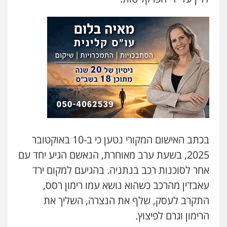
פלילי
פשיעה חמורה
מעצרים וחקירות
0509230800
גיל דביר – משרד עורכי דין
פלילי
פשיעה כלכלית
צווארון לבן
0506217771
סלימאן אבו שעירה – משרד עורכי דין
פלילי
בטחוני
צבאי
נזיקין
0547780927
בכתב האישום המקורי נטען כי ב-10 באוקטובר
2025, בשעת ערב מאוחרת, הנאשם הגיע יחד עם
עו"ד אסף גונן
אחר לסוכנות רכב בנתניה. בהגיעם למקום ירד
פלילי
פשע חמור
תעבורה
צבא
מעצרים
וחקירות
עאבדין מהרכב כשהוא נושא עמו רימון רסס,
0542255161
התקרב לעסק, שלף את הנצרה, השליך את
הרימון וגרם לפיצוץ.
גל דהן – משרד עורך דין פלילי