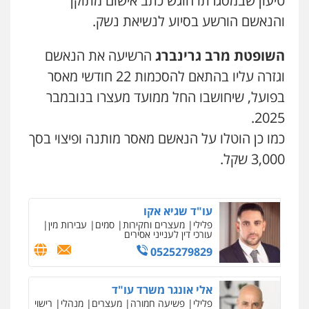
טיעון שבמסגרתו הוגש כתב אישום מתוקן
0545437431
והנאשם הורשע בסיוע לנשיאת נשק.
השופטת מרב גרינברג
הרשיעה את הנאשם
עו"ד עלי סעדי
פלילי
פשיעה חמורה
ליווי וייצוג בחקירות
וגזרה עליו בהתאם להסכמות 22 חודשי מאסר
ומעצרים
0508824984
בפועל, שיחושבו החל ממועד מעצרו בנובמבר
2025.
עו"ד תומר בנישתי
כמו כן הוטלו על הנאשם מאסר מותנה ופיצוי בסך
פלילי
מעצרים וחקירות
צווארון לבן
פשיעה
חמורה
3,000 שקל.
0546657865
עו"ד שגיא אקו
פלילי
מעצרים וחקירות
סמים
עבירות מין
עורכי דין לענייני אסירים
0525279829
אלי אונגר משרד עו"ד
פלילי
פשיעה חמורה
מעצרים
מנהלי
רישוי