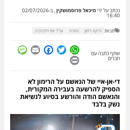
0522763105
נכתב על ידי
מיכאל פרוסמושקין
, ב-02/07/2026
16:40
עו"ד שלומי שרון
תגיות
פלילי
צבאי
מעצרים וחקירות
זריקת רימון
נתניה
עו"ד יוסי זילברברג
0547342002
sage
Facebook
Email
WhatsApp
Twitter
שתף כתבה עם
Print
עו"ד אלון קריטי
חברים
פלילי
כלכלי
אלימות
סמים
מעצרים
0525544654
די-אן-איי של הנאשם על הרימון לא
הספיק להרשעה בעבירה המקורית,
עו"ד זוהר ארבל
פלילי
פשיעה חמורה
מעצרים וחקירות
והנאשם הודה והורשע בסיוע לנשיאת
קטינים
נשק בלבד
0538788878
עו"ד שלי גורביץ – לוי
משפט פלילי
פשיעה חמורה
מעצרים