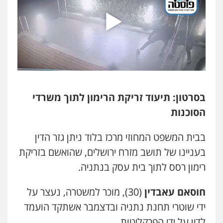
וחקירות
צבאי
תעבורה
0544218336
משרד עורכי דין חן ברוך
פלילי
דיני תעבורה
מעצרים וחקירות
0505078733
בסרטון: תיעוד זריקת הרימון לתוך משרדי
משרד עורכי דין טאי שרקי
הסוכנות
פלילי
אסירים
תעבורה
מרב"ד
0547556464
בבית המשפט המחוזי מרכז בלוד ניתן גזר הדין
בעניינו של תושב מזרח ירושלים, שהואשם בזריקת
עו"ד אילן אלימלך
רימון רסס לתוך בית עסק בנתניה.
פלילי
פשיעה חמורה
תעבורה
אסירים
0522992110
חוסאם עאבדין
(30), מוכר למשטרה, נעצר על
ידי שוטרי תחנת נתניה ובדצמבר אשתקד הועמד
עו"ד שאדי נאטור
לדין על ידי הפרקליטות.