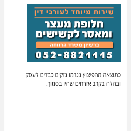
פלילי
פשיעה חמורה
סמים
מעצרים
וחקירות
0544723840
עו"ד ראוף נג'אר
פלילי
עורכי דין לענייני אסירים
מעצרים
סמים
רכוש
0548009246
עדי כרמלי – חברת עו"ד
פלילי
כלכלי
עורכי דין לענייני אסירים
כתוצאה מהפיצוץ נגרמו נזקים כבדים לעסק
0525060666
ובהלה בקרב אזרחים שהיו בסמוך.
גיא זהבי משרד עורכי דין
פלילי
משפחה
503456449
עו"ד איהאב ג'לג'ולי