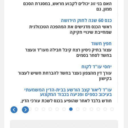
חליל ביאדי – משרד עורכי דין
ראשי הכנס מדגישים את המהפכה הטכנולגית
0544500346
פלילי
דיני תעבורה
מעצרים וחקירות
שמחייבת שינויי חקיקה
פשיעה חמורה
אסירים
0509636895
חפץ חשוד
מאיה בלום, עו"ס, טיפול ושיקום
עצור בתיק ניסיון רצח קיבל חבילה מעו"ד ונעצר
טיפול בהתמכרויות
שירותים מקצועיים
לעורכי דין
בחשד לסחר בסמים
עו"ד איהאב זבידאת
0504062539
פלילי
פשיעה חמורה
ארגוני פשע
עבירות
יחסי עו"ד לקוח
המתה
עבירות מין
עורך דין מהצפון נעצר בחשד להברחת חשיש לעצור
0509930581
עו"ד ד"ר אבי שקד
בקישון
עבירות כלכליות
הלבנת הון
חילוטים
עבירות פליליות
עו"ד ליאור קצב הורשע בבית-הדין המשמעתי
עו"ד יפעת שוורץ סיל
0544385337
בעיכוב כספים ופגיעה בכבוד המקצוע
פלילי
תעבורה
חודש בלבד לאחר שהופיע בכנס לשכת עורכי הדין,
0523379525
קצב הורשע
איתי חקירות – שירותים לעורכי דין
חקירות פרטיות
חקירות כלכליות
חקירות
10 מיליון
אישות
איתורים
עו"ד אליה חן ברק
עורך-דין חשוד בהעלמת הכנסות והתחמקות ממס
0537865001
פלילי
פשיעה חמורה
ליווי וייצוג בחקירות
רכישה
ומעצרים
אסירים
נוער
0525914163
קטינים בסביבה מנוכרת
ניר קידר – צלם
"ניכור הורי מכת מדינה": איך מתמודדים עם
צילום עורכי דין
שירותים מקצועיים לעורכי