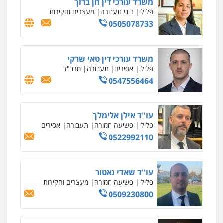
סלימאן אבו שעירה – משרד עורכי דין
פלילי
בטחוני
צבאי
נזיקין
0547780927
עו"ד אסף גונן
פלילי
פשע חמור
תעבורה
צבא
מעצרים
וחקירות
0542255161
גל דהן – משרד עורך דין פלילי
פלילי
פשיעה חמורה
סמים
מעצרים
וחקירות
0544723840
עו"ד ראוף נג'אר
פלילי
עורכי דין לענייני אסירים
מעצרים
סמים
רכוש