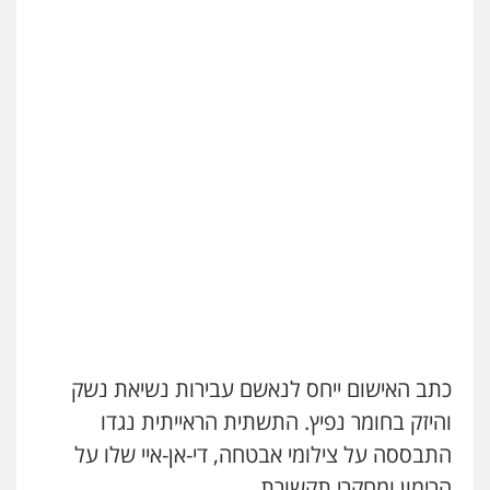
פלילי
מעצרים וחקירות
עורכי דין לענייני
אסירים
0505216700
אייל בן שושן, עורך דין פלילי
פלילי
מעצרים וחקירות
פשיעה חמורה
נוער
רישום פלילי
0522763105
עו"ד שלומי שרון
פלילי
צבאי
מעצרים וחקירות
0547342002
עו"ד אלון קריטי
כתב האישום ייחס לנאשם עבירות נשיאת נשק
פלילי
כלכלי
אלימות
סמים
מעצרים
והיזק בחומר נפיץ. התשתית הראייתית נגדו
0525544654
התבססה על צילומי אבטחה, די-אן-איי שלו על
הרימון ומחקרי תקשורת.