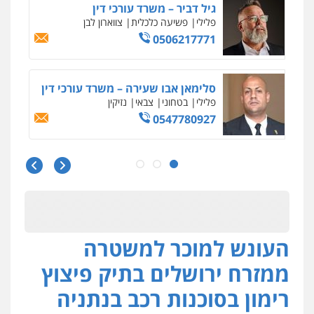
0548009246
עדי כרמלי – חברת עו"ד
פלילי
כלכלי
עורכי דין לענייני אסירים
0525060666
גיא זהבי משרד עורכי דין
פלילי
משפחה
503456449
עו"ד איהאב ג'לג'ולי
פלילי
מעצרים וחקירות
עורכי דין לענייני
אסירים
העונש למוכר למשטרה
0505216700
ממזרח ירושלים בתיק פיצוץ
אייל בן שושן, עורך דין פלילי
רימון בסוכנות רכב בנתניה
פלילי
מעצרים וחקירות
פשיעה חמורה
נוער
רישום פלילי