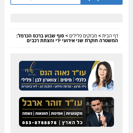
דף הבית
>
מבזקים פלילים
>
סוף שבוע ברכס הכרמל:
המשטרה חוקרת שני אירועי ירי והצתת רכבים
שחר לדובסקי, עו"ד
פלילי
מעצרים וחקירות
עבירות המתה
עורכי
דין לענייני אסירים
0507913332
עו"ד איהאב ג'לג'ולי
פלילי
מעצרים וחקירות
עורכי דין לענייני
אסירים
0505216700
עו"ד שלומי שרון
פלילי
צבאי
מעצרים וחקירות