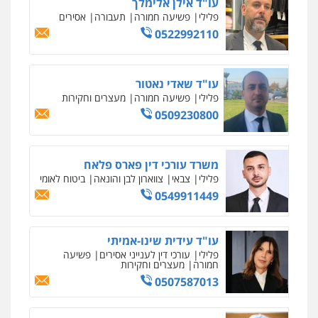
פלילי
כלכלי
צווארון לבן
עורכי דין לענייני
אסירים
0549732303
סלימאן אבו שעירה – משרד עורכי דין
פלילי
בטחוני
צבאי
נזיקין
0547780927
עו"ד אסף גונן
פלילי
פשע חמור
תעבורה
צבא
מעצרים
וחקירות
0542255161
גל דהן – משרד עורך דין פלילי
פלילי
פשיעה חמורה
סמים
מעצרים
וחקירות
0544723840