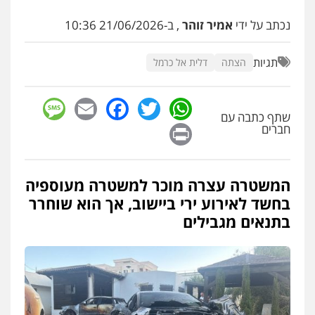
עו"ד שלומי שרון
נכתב על ידי
אמיר זוהר
, ב-21/06/2026 10:36
פלילי
צבאי
מעצרים וחקירות
0547342002
תגיות
הצתה
דלית אל כרמל
עו"ד אלון קריטי
sage
Facebook
Email
WhatsApp
Twitter
פלילי
כלכלי
אלימות
סמים
מעצרים
שתף כתבה עם
0525544654
Print
חברים
מנשה, אלמוג – עורכי דין
המשטרה עצרה מוכר למשטרה מעוספיה
פלילי
עבירות תנועה
צווארון לבן
תעבורה
עורכי דין לענייני אסירים
מעצרים וחקירות
בחשד לאירוע ירי ביישוב, אך הוא שוחרר
0546470989
בתנאים מגבילים
עו"ד זוהר ארבל
פלילי
פשיעה חמורה
מעצרים וחקירות
קטינים
0538788878