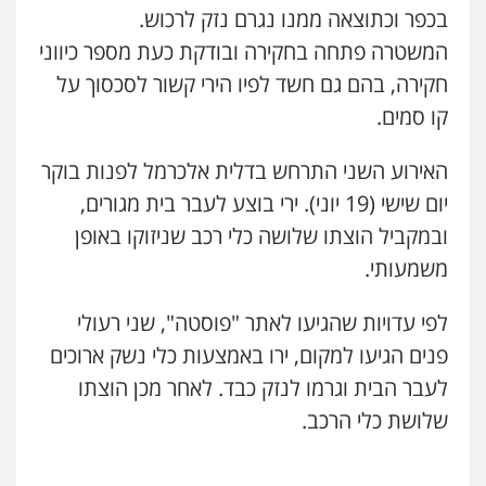
בכפר וכתוצאה ממנו נגרם נזק לרכוש.
עו"ד קארין לגטיוי
המשטרה פתחה בחקירה ובודקת כעת מספר כיווני
פלילי
פשיעה חמורה
מעצרים וחקירות
חקירה, בהם גם חשד לפיו הירי קשור לסכסוך על
0507446995
קו סמים.
עו"ד ירון גיגי
האירוע השני התרחש בדלית אלכרמל לפנות בוקר
פלילי
צווארון לבן
מעצרים
הליכי הסגרה
יום שישי (19 יוני). ירי בוצע לעבר בית מגורים,
0522249087
ובמקביל הוצתו שלושה כלי רכב שניזוקו באופן
משמעותי.
עו"ד רועי אטיאס
משפט פלילי
פשיעה חמורה
צווארון לבן
לפי עדויות שהגיעו לאתר "פוסטה", שני רעולי
525043999
פנים הגיעו למקום, ירו באמצעות כלי נשק ארוכים
לעבר הבית וגרמו לנזק כבד. לאחר מכן הוצתו
עו"ד אסף כהן
שלושת כלי הרכב.
פלילי
פשיעה חמורה
סמים והימורים
מעצרים וחקירות
0526555488