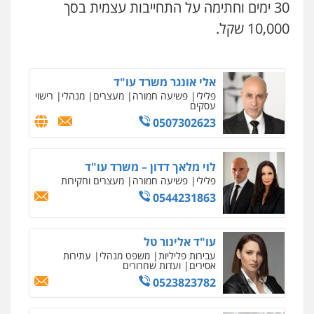
עו"ד שגיא אקו
0544723840
30 ימים וחתימה על התחייבות עצמית בסך
פלילי
מעצרים וחקירות
סמים
עבירות מין
עורכי דין לענייני אסירים
10,000 שקל.
עו"ד ראוף נג'אר
0525279829
פלילי
עורכי דין לענייני אסירים
מעצרים
סמים
רכוש
אלי אונגר משרד עו"ד
0548009246
פלילי
פשיעה חמורה
מעצרים
מנהלי
רישוי
עסקים
עו"ד אלון ארז
0507302623
פלילי
צבאי
סמים
אלימות במשפחה
צווארון
לבן
0507368203
לוי מלאך דדון – משרד עו"ד
פלילי
פשיעה חמורה
מעצרים וחקירות
0544231863
שחר לדובסקי, עו"ד
פלילי
מעצרים וחקירות
עבירות המתה
עורכי
דין לענייני אסירים
עו"ד אלינור טל
0507913332
עבירות פליליות
משפט מנהלי
עתירות
אסירים
ועדות שחרורים
עו"ד איהאב ג'לג'ולי
0523823782
פלילי
מעצרים וחקירות
עורכי דין לענייני
אסירים