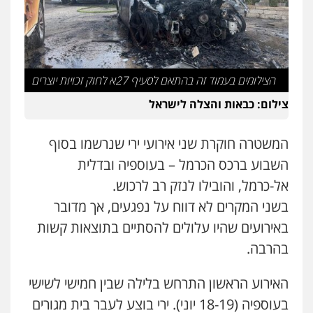
עו"ד אסף דוק
פלילי
עבירות מין
סמים והימורים
פשיעה
חמורה
חקירות ומעצרים
צווארון לבן והונאה
0526885006
הצילומים בעמוד זה בהתאם לסעיף 27א לחוק זכויות יוצרים
עו"ד שלי גורביץ – לוי
צילום: כבאות והצלה לישראל
משפט פלילי
פשיעה חמורה
מעצרים
וחקירות
צבאי
תעבורה
0544218336
המשטרה חוקרת שני אירועי ירי שנרשמו בסוף
השבוע ברכס הכרמל – בעוספיה ובדלית
עו"ד שאדי כבהא
אל-כרמל, והובילו לנזק רב לרכוש.
פלילי
עורכי דין לענייני אסירים
בשני המקרים לא דווח על נפגעים, אך מדובר
0525556970
באירועים שהיו עלולים להסתיים בתוצאות קשות
בהרבה.
משרד עורכי דין חן ברוך
פלילי
דיני תעבורה
מעצרים וחקירות
האירוע הראשון התרחש בלילה שבין חמישי לשישי
0505078733
בעוספיה (18-19 יוני). ירי בוצע לעבר בית מגורים