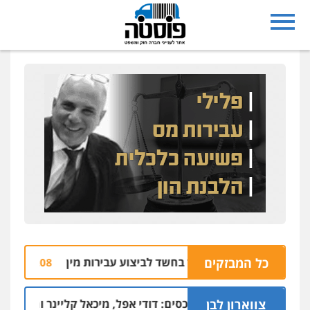
כל המבזקים
 ראשון לציון נחקר בחשד לביצוע עבירות מין
עברי
05.08 | 10:05
צווארון לבן
רשת הסתרת-הנכסים: דודי אפל, מיכאל קליינר והאחים איציק ויפה