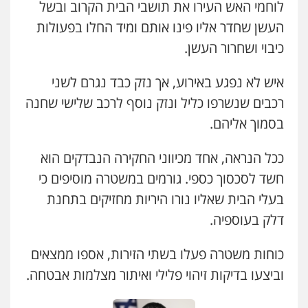
לוחמי האש העירו את תושבי הבית הקרוב ובשל
פלילי
פשיעה חמורה
חקירות ומעצרים
נוער
עורכי דין לענייני אסירים
תעבורה
העשן שחדר אליו פינו אותם ומיד החלו בפעולות
עו"ד עידית שינו-אמיתי
0549475678
פלילי
עורכי דין לענייני אסירים
פשיעה
כיבוי ושחרור העשן.
חמורה
מעצרים וחקירות
עו"ד אורנת קמרון
0507587013
איש לא נפגע באירוע, אך נזק כבד נגרם לשני
פלילי
תעבורה
עורכי דין לענייני אסירים
משפחה
נוער
רכבים שנשרפו כליל ונזק נוסף לרכב שלישי שחנה
0505417090
עו"ד אביגדור פלדמן
בסמוך אליהם.
פלילי
אסירים
צווארון לבן
זכויות אדם
אזרחי
0505345826
שני אלגרבלי – משרד עורכי דין
ככל הנראה, אחד מכיווני החקירה הנבדקים הוא
פלילי
עורכי דין לענייני אסירים
תעבורה
חשד לסכסוך כספי. גורמים במשטרה מוסיפים כי
0507120031
עו"ד יאיר בן סימון
בעלי הבית שאליו נורו היריות מחזיקים בתחנת
פלילי
תעבורה
אזרחי
נזיקין
ביטוח
דלק בעוספיה.
0505719060
עו"ד אייל אביטל
פלילי
פשיעה חמורה
מעצרים וחקירות
כוחות משטרה פעלו בשתי הזירות, אספו ממצאים
0544712201
עו"ד נס בן נתן
וביצעו בדיקות זיהוי פלילי ואיתור מצלמות אבטחה.
פלילי
כלכלי
פשיעה חמורה
נוער
0505555110