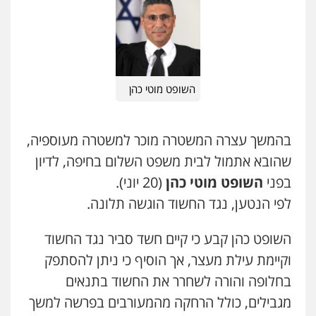
עו"ד בועז קניג
פלילי
משפחה
כלכלי
צבאי
0507003001
עו"ד משה פלמור
פלילי
כלכלי
צווארון לבן
עורכי דין לענייני
אסירים
0549732303
ויקי שמואל – משרד עו"ד
השופט מוטי כהן
פלילי
משפט פלילי
0528959600
סלימאן אבו שעירה – משרד עורכי דין
פלילי
בטחוני
צבאי
נזיקין
בהמשך עצרה המשטרה מוכר למשטרה מעוספיה,
0547780927
שהובא אתמול לבית משפט השלום בחיפה, לדיון
קורל קרוז – עורך דין פלילי
משפט פלילי
בפני
השופט מוטי כהן
(20 יוני).
0545437431
עו"ד אסף גונן
לפי הנטען, נגד החשוד הוגשה תלונה.
פלילי
פשע חמור
תעבורה
צבא
מעצרים
וחקירות
השופט כהן קבע כי קיים חשד סביר נגד החשוד
עו"ד עלי סעדי
0542255161
פלילי
פשיעה חמורה
ליווי וייצוג בחקירות
וקיימת עילת מעצר, אך הוסיף כי ניתן להסתפק
ומעצרים
גל דהן – משרד עורך דין פלילי
0508824984
בחלופה והורה לשחרר את החשוד בתנאים
פלילי
פשיעה חמורה
סמים
מעצרים
מגבילים, כולל הרחקה מהמעורבים בפרשה למשך
וחקירות