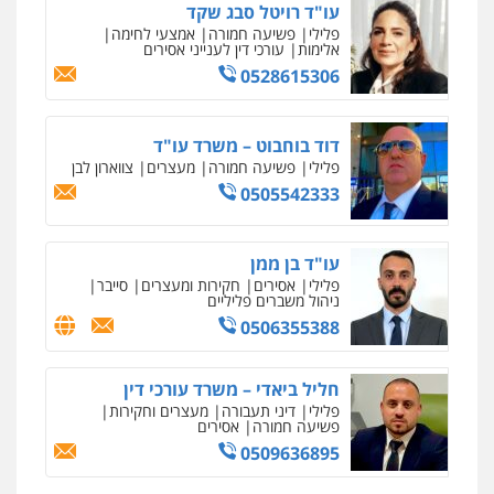
עו"ד רויטל סבג שקד
0505216700
פלילי
פשיעה חמורה
אמצעי לחימה
אלימות
עורכי דין לענייני אסירים
0528615306
עו"ד שלומי שרון
פלילי
צבאי
מעצרים וחקירות
0547342002
דוד בוחבוט – משרד עו"ד
פלילי
פשיעה חמורה
מעצרים
צווארון לבן
0505542333
עו"ד אלון קריטי
פלילי
כלכלי
אלימות
סמים
מעצרים
0525544654
עו"ד בן ממן
פלילי
אסירים
חקירות ומעצרים
סייבר
ניהול משברים פליליים
מנשה, אלמוג – עורכי דין
0506355388
פלילי
עבירות תנועה
צווארון לבן
תעבורה
עורכי דין לענייני אסירים
מעצרים וחקירות
חליל ביאדי – משרד עורכי דין
0546470989
פלילי
דיני תעבורה
מעצרים וחקירות
פשיעה חמורה
אסירים
עו"ד זוהר ארבל
0509636895
ניר קידר – צלם
פלילי
פשיעה חמורה
מעצרים וחקירות
צילום עורכי דין
שירותים מקצועיים לעורכי
קטינים