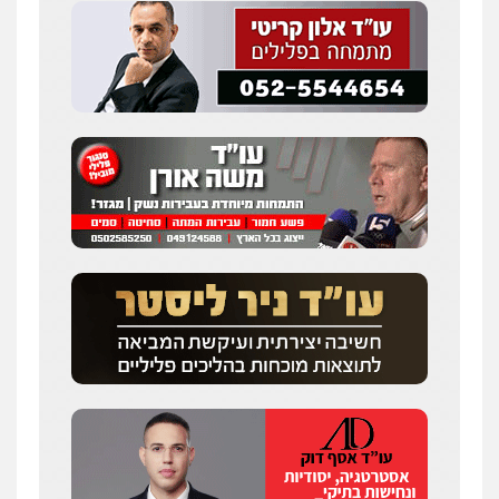
0547342002
עו"ד אלון קריטי
פלילי
כלכלי
אלימות
סמים
מעצרים
0525544654
מנשה, אלמוג – עורכי דין
פלילי
עבירות תנועה
צווארון לבן
תעבורה
עורכי דין לענייני אסירים
מעצרים וחקירות
0546470989
עו"ד זוהר ארבל
פלילי
פשיעה חמורה
מעצרים וחקירות
קטינים
0538788878
עו"ד אסף דוק
פלילי
עבירות מין
סמים והימורים
פשיעה
חמורה
חקירות ומעצרים
צווארון לבן והונאה