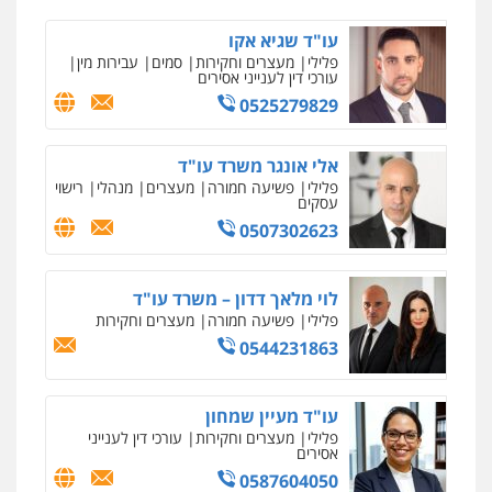
צילום עורכי דין
שירותים מקצועיים לעורכי
דין
עו"ד שגיא אקו
0504578527
פלילי
מעצרים וחקירות
סמים
עבירות מין
עורכי דין לענייני אסירים
0525279829
רונן הלל – מוניטין
מחיקת כתבות מגוגל ודחיקת אזכורים
שליליים
שירותים מקצועיים לעורכי דין
אלי אונגר משרד עו"ד
0522508109
פלילי
פשיעה חמורה
מעצרים
מנהלי
רישוי
עסקים
0507302623
אחסון אתרים
מהירות
הגנה
גיבוי
תמיכה
שירותים
מקצועיים לעורכי דין
לוי מלאך דדון – משרד עו"ד
פלילי
פשיעה חמורה
מעצרים וחקירות
0544231863
מרכז התחלה חדשה
אסירים
עבירות מין
שירותים מקצועיים
לעורכי דין
עו"ד מעיין שמחון
0544500346
פלילי
מעצרים וחקירות
עורכי דין לענייני
אסירים
0587604050