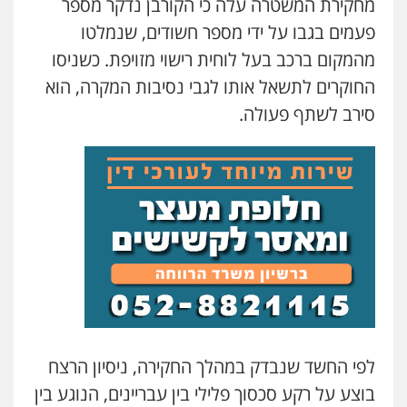
מחקירת המשטרה עלה כי הקורבן נדקר מספר
משרד עורכי דין חן ברוך
פלילי
דיני תעבורה
מעצרים וחקירות
פעמים בגבו על ידי מספר חשודים, שנמלטו
0505078733
מהמקום ברכב בעל לוחית רישוי מזויפת. כשניסו
החוקרים לתשאל אותו לגבי נסיבות המקרה, הוא
עו"ד קארין לגטיוי
סירב לשתף פעולה.
פלילי
פשיעה חמורה
מעצרים וחקירות
0507446995
משרד עורכי דין טאי שרקי
פלילי
אסירים
תעבורה
מרב"ד
0547556464
עו"ד אילן אלימלך
פלילי
פשיעה חמורה
תעבורה
אסירים
0522992110
לפי החשד שנבדק במהלך החקירה, ניסיון הרצח
בוצע על רקע סכסוך פלילי בין עבריינים, הנוגע בין