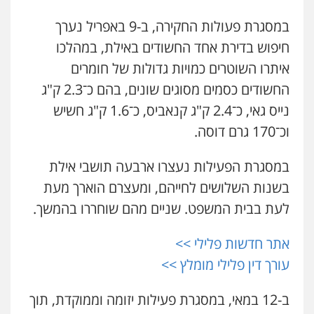
כבריאן, מזר – משרד עורכי דין
גיא זהבי משרד עורכי דין
במסגרת פעולות החקירה, ב-9 באפריל נערך
פלילי
מעצרים וחקירות
פלילי
משפחה
חיפוש בדירת אחד החשודים באילת, במהלכו
0543986802
503456449
איתרו השוטרים כמויות גדולות של חומרים
החשודים כסמים מסוגים שונים, בהם כ־2.3 ק"ג
עו"ד איהאב ג'לג'ולי
עו"ד בועז קניג
נייס גאי, כ־2.4 ק"ג קנאביס, כ־1.6 ק"ג חשיש
פלילי
מעצרים וחקירות
עורכי דין לענייני
פלילי
משפחה
כלכלי
צבאי
אסירים
וכ־170 גרם דוסה.
0507003001
0505216700
במסגרת הפעילות נעצרו ארבעה תושבי אילת
מנשה, אלמוג – עורכי דין
אייל בן שושן, עורך דין פלילי
בשנות השלושים לחייהם, ומעצרם הוארך מעת
פלילי
עבירות תנועה
צווארון לבן
תעבורה
פלילי
מעצרים וחקירות
פשיעה חמורה
עורכי דין לענייני אסירים
מעצרים וחקירות
נוער
רישום פלילי
לעת בבית המשפט. שניים מהם שוחררו בהמשך.
0546470989
0522763105
אתר חדשות פלילי >>
עו"ד אבי כהן
עו"ד שלומי שרון
עורך דין פלילי מומלץ >>
פלילי
פשיעה חמורה
קטינים
אלימות
פלילי
צבאי
מעצרים וחקירות
סמים
עבירות מין
0547342002
0523647066
ב-12 במאי, במסגרת פעילות יזומה וממוקדת, תוך