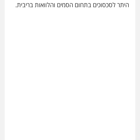
היתר לסכסוכים בתחום הסמים והלוואות בריבית.
עו"ד שאדי נאטור
פלילי
פשיעה חמורה
מעצרים וחקירות
0509230800
גיל דביר – משרד עורכי דין
פלילי
פשיעה כלכלית
צווארון לבן
0506217771
סלימאן אבו שעירה – משרד עורכי דין
פלילי
בטחוני
צבאי
נזיקין
0547780927
עו"ד אסף גונן
פלילי
פשע חמור
תעבורה
צבא
מעצרים
וחקירות
0542255161