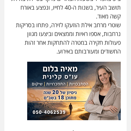
משפחה
גישור
תושב העיר, בשנות ה-40 לחייו, ונפצע באורח
0507206063
קשה מאוד.
שוטרי מרחב אילת הוזעקו לזירה, פתחו בסריקות
עו"ד זוהר ארבל
נרחבות, אספו ראיות וממצאים וביצעו מגוון
פלילי
פשיעה חמורה
מעצרים וחקירות
קטינים
פעולות חקירה במטרה להתחקות אחר זהות
0538788878
החשודים ומעורבותם באירוע.
עו"ד אסף דוק
פלילי
עבירות מין
סמים והימורים
פשיעה
חמורה
חקירות ומעצרים
צווארון לבן והונאה
0526885006
עו"ד שלי גורביץ – לוי
משפט פלילי
פשיעה חמורה
מעצרים
וחקירות
צבאי
תעבורה
0544218336