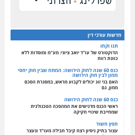
כנס תביעות ייצוגיות: הדילמה בין זכויות צרכנים
0506355388
להגנה על עסקים קטנים
אחסון אתרים
מהירות
הגנה
גיבוי
תמיכה
שירותים
מקצועיים לעורכי דין
תנו וקחו
עו"ד דרוויש נאשף
הדוקטורט של עו"ד יואב ציוני: מע"מ ומוסדות ללא
פלילי
פשיעה חמורה
זכויות אדם
כוונת רווח
חדשות עורכי דין
0527448141
מרכז התחלה חדשה
כנס 60 שנה לחוק הירושה: המתח שבין חוק יחסי
אסירים
עבירות מין
שירותים מקצועיים
ממון לבין חוק הירושה
לעורכי דין
חליל ביאדי – משרד עורכי דין
האם בני זוג יכולים לקבוע מראש, במסגרת הסכם
0544500346
פלילי
דיני תעבורה
מעצרים וחקירות
ממון, גם
פשיעה חמורה
אסירים
0509636895
כנס 60 שנה לחוק הירושה
ראשי הכנס מדגישים את המהפכה הטכנולגית
שמחייבת שינויי חקיקה
עו"ד איהאב זבידאת
פלילי
פשיעה חמורה
ארגוני פשע
עבירות
חפץ חשוד
המתה
עבירות מין
עצור בתיק ניסיון רצח קיבל חבילה מעו"ד ונעצר
0509930581
בחשד לסחר בסמים
יחסי עו"ד לקוח
עו"ד יפעת שוורץ סיל
עורך דין מהצפון נעצר בחשד להברחת חשיש לעצור
פלילי
תעבורה
בקישון