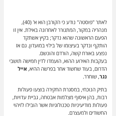
גל דהן – משרד עורך דין פלילי
פלילי
פשיעה חמורה
סמים
מעצרים
וחקירות
0544723840
לאתר "פוסטה" נודע כי הקורבן הוא א' (40),
מנהריה במקור, המתגורר לאחרונה באילת. אין זו
עו"ד ראוף נג'אר
הפעם הראשונה שהוא נדקר; בקיץ אשתקד
פלילי
עורכי דין לענייני אסירים
מעצרים
סמים
רכוש
הותקף ונדקר בעיצומו של בילוי במועדון. גם אז
0548009246
נפצע באורח קשה, הורדם והונשם.
בעקבות האירוע ההוא, הועמדו לדין חמישה תושבי
עו"ד אייל אביטל
דוד אפרים משרד עורכי דין
הדרום, בעוד שחשוד אחר בפרשה ההיא,
אייל
פלילי
פשיעה חמורה
מעצרים וחקירות
פלילי
צווארון לבן
מס הכנסה
מע"מ
נגר
, שוחרר.
0544712201
0506209859
בתיק הנוכחי, במסגרת החקירה בוצעו פעולות
עו"ד רונן בנדל
עדי כרמלי – חברת עו"ד
רבות, בהן איסוף מצלמות אבטחה, גביית עדויות,
משפט פלילי
פשיעה חמורה
פלילי
פלילי
כלכלי
עורכי דין לענייני אסירים
פעולות מודיעיניות טכנולוגיות אשר הובילו לזיהוי
0524282442
0525060666
החשודים ולמעצרם.