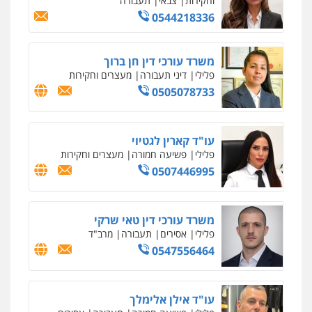
0507446995
משרד עורכי דין טאי שרקי
פלילי
אסירים
תעבורה
מרב"ד
0547556464
עו"ד אילן אלימלך
פלילי
פשיעה חמורה
תעבורה
אסירים
0522992110
עו"ד שאדי נאטור
פלילי
פשיעה חמורה
מעצרים וחקירות
0509230800
גיל דביר – משרד עורכי דין
פלילי
פשיעה כלכלית
צווארון לבן