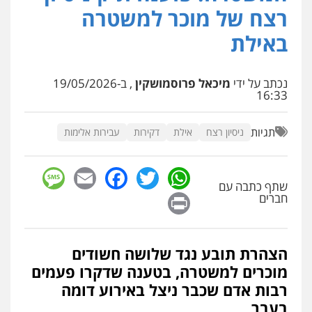
סמים
רכוש
רצח של מוכר למשטרה
0548009246
באילת
דוד אפרים משרד עורכי דין
פלילי
צווארון לבן
מס הכנסה
מע"מ
נכתב על ידי
מיכאל פרוסמושקין
, ב-19/05/2026
16:33
0506209859
תגיות
ניסיון רצח
אילת
דקירות
עבירות אלימות
עדי כרמלי – חברת עו"ד
פלילי
כלכלי
עורכי דין לענייני אסירים
sage
Facebook
Email
WhatsApp
Twitter
0525060666
שתף כתבה עם
Print
חברים
גיא זהבי משרד עורכי דין
פלילי
משפחה
הצהרת תובע נגד שלושה חשודים
503456449
מוכרים למשטרה, בטענה שדקרו פעמים
רבות אדם שכבר ניצל באירוע דומה
עו"ד איהאב ג'לג'ולי
בעבר