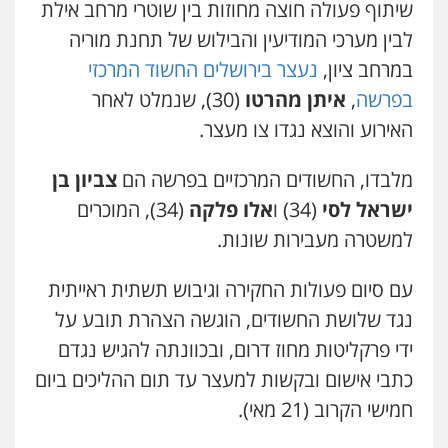
שיתוף פעולה חוצה מחוזות בין שוטרי מרחב אילת
ויקי שמואל – משרד עו"ד
לבין מערכי המודיעין והבילוש של תחנת מוריה
עו"ד אלון קריטי
פלילי
משפט פלילי
פלילי
כלכלי
אלימות
סמים
מעצרים
במרחב ציון,
נעצר בירושלים החשוד המרכזי
0528959600
0525544654
בפרשה
,
איתן מהרטו
(30), שנמלט לאחר
האירוע והוצא נגדו צו מעצר.
קורל קרוז – עורך דין פלילי
עו"ד דפנה לביא
משפט פלילי
משפחה
גישור
מלבדו, החשודים המרכזיים בפרשה הם
צביון בן
0545437431
0507206063
ישראל לסי
(34) ו
אלו פלקה
(34), המוכרים
למשטרה מעבירות שונות.
עו"ד עלי סעדי
עו"ד זוהר ארבל
פלילי
פשיעה חמורה
ליווי וייצוג בחקירות
פלילי
פשיעה חמורה
מעצרים וחקירות
עם סיום פעולות החקירה וגיבוש תשתית ראייתית
ומעצרים
קטינים
0508824984
נגד שלושת החשודים, הוגשה הצהרת תובע על
0538788878
ידי פרקליטות מחוז דרום, ובכוונתה להגיש נגדם
עו"ד תומר בנישתי
עו"ד אסף דוק
כתבי אישום ובקשות למעצר עד תום ההליכים ביום
פלילי
מעצרים וחקירות
צווארון לבן
פשיעה
פלילי
עבירות מין
סמים והימורים
פשיעה
חמורה
חמישי הקרוב (21 מאי).
חמורה
חקירות ומעצרים
צווארון לבן והונאה
0546657865
0526885006
ניר קידר – צלם