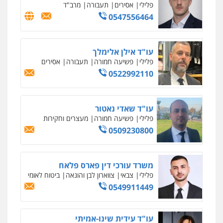
פלילי
פשיעה חמורה
תעבורה
אסירים
0522992110
עו"ד שאדי נאטור
פלילי
פשיעה חמורה
מעצרים וחקירות
0509230800
משרד עורכי דין פארס פלאח
פלילי
צבאי
צווארון לבן והונאה
ביטוח לאומי
0549911449
עו"ד עידית שינו-אמיתי
פלילי
עורכי דין לענייני אסירים
פשיעה
חמורה
מעצרים וחקירות
0507587013
עו"ד אביגדור פלדמן