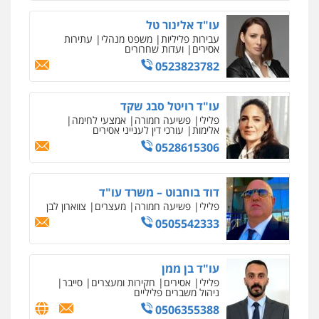
עו"ד אלינור טל
סלימאן אבו שעירה – משרד עורכי דין
עבירות פליליות
משפט מנהלי
עתירות
אסירים
ועדות שחרורים
פלילי
בטחוני
צבאי
נזיקין
0523823782
0547780927
עו"ד רויטל סבג שקד
עו"ד אסף גונן
פלילי
פשיעה חמורה
אמצעי לחימה
פלילי
פשע חמור
תעבורה
צבא
מעצרים
אלימות
עורכי דין לענייני אסירים
וחקירות
0528615306
0542255161
דוד בוחבוט – משרד עו"ד
גל דהן – משרד עורך דין פלילי
פלילי
פשיעה חמורה
מעצרים
צווארון לבן
פלילי
פשיעה חמורה
סמים
מעצרים
וחקירות
0505542333
0544723840
עו"ד בן ממן
עו"ד ראוף נג'אר
פלילי
אסירים
חקירות ומעצרים
סייבר
פלילי
עורכי דין לענייני אסירים
מעצרים
ניהול משברים פליליים
סמים
רכוש
0506355388
0548009246