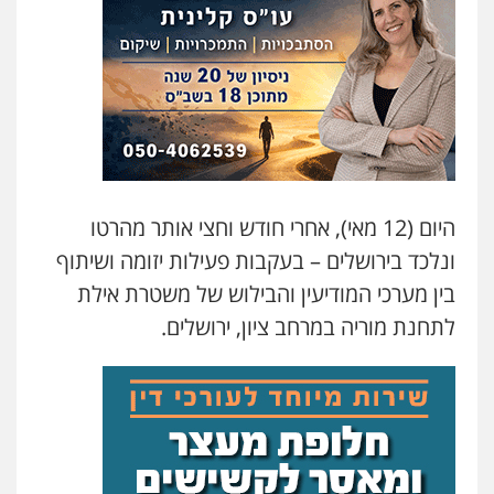
עו"ד שלי גורביץ – לוי
משפט פלילי
פשיעה חמורה
מעצרים
וחקירות
צבאי
תעבורה
0544218336
עו"ד שאדי כבהא
פלילי
עורכי דין לענייני אסירים
0525556970
היום (12 מאי), אחרי חודש וחצי אותר מהרטו
ונלכד בירושלים – בעקבות פעילות יזומה ושיתוף
משרד עורכי דין חן ברוך
בין מערכי המודיעין והבילוש של משטרת אילת
פלילי
דיני תעבורה
מעצרים וחקירות
לתחנת מוריה במרחב ציון, ירושלים.
0505078733
עו"ד קארין לגטיוי
פלילי
פשיעה חמורה
מעצרים וחקירות
0507446995