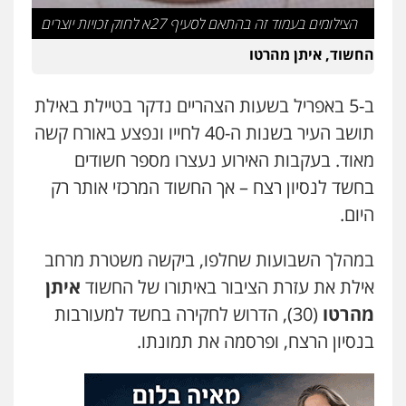
עו"ד אלון קריטי
הצילומים בעמוד זה בהתאם לסעיף 27א לחוק זכויות יוצרים
פלילי
כלכלי
אלימות
סמים
מעצרים
0525544654
החשוד, איתן מהרטו
ב-5 באפריל בשעות הצהריים נדקר בטיילת באילת
מנשה, אלמוג – עורכי דין
פלילי
עבירות תנועה
צווארון לבן
תעבורה
תושב העיר בשנות ה-40 לחייו ונפצע באורח קשה
עורכי דין לענייני אסירים
מעצרים וחקירות
מאוד. בעקבות האירוע נעצרו מספר חשודים
0546470989
בחשד לנסיון רצח – אך החשוד המרכזי אותר רק
היום.
עו"ד זוהר ארבל
פלילי
פשיעה חמורה
מעצרים וחקירות
קטינים
במהלך השבועות שחלפו, ביקשה משטרת מרחב
0538788878
אילת את עזרת הציבור באיתורו של החשוד
איתן
מהרטו
(30), הדרוש לחקירה בחשד למעורבות
עו"ד אסף דוק
פלילי
עבירות מין
סמים והימורים
פשיעה
בנסיון הרצח, ופרסמה את תמונתו.
חמורה
חקירות ומעצרים
צווארון לבן והונאה
0526885006