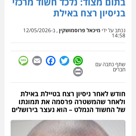
בתום מצוד: נלכד חשוד מרכזי
פלילי
בטחוני
צבאי
נזיקין
בניסיון רצח באילת
0547780927
נכתב על ידי
מיכאל פרוסמושקין
, ב-12/05/2026
עו"ד אסף גונן
14:58
פלילי
פשע חמור
תעבורה
צבא
מעצרים
וחקירות
0542255161
sage
Facebook
Email
WhatsApp
Twitter
שתף כתבה עם
גל דהן – משרד עורך דין פלילי
Print
חברים
פלילי
פשיעה חמורה
סמים
מעצרים
וחקירות
0544723840
חודש לאחר ניסיון רצח בטיילת באילת
ולאחר שהמשטרה פרסמה את תמונתו
עו"ד ראוף נג'אר
פלילי
עורכי דין לענייני אסירים
מעצרים
של החשוד הנמלט – הוא נעצר בירושלים
סמים
רכוש
0548009246
עו"ד אלון ארז