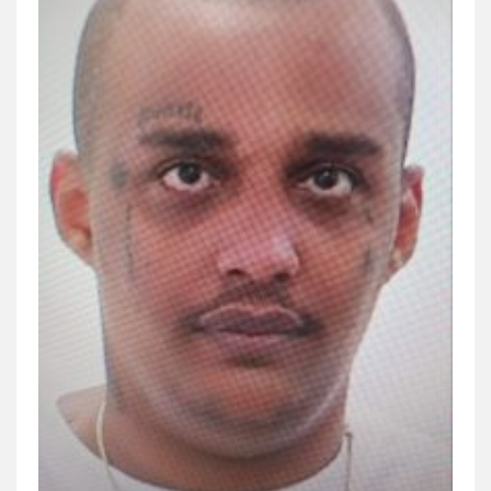
פלילי
צבאי
סמים
אלימות במשפחה
צווארון
לבן
0507368203
שחר לדובסקי, עו"ד
פלילי
מעצרים וחקירות
עבירות המתה
עורכי
דין לענייני אסירים
0507913332
עו"ד איהאב ג'לג'ולי
פלילי
מעצרים וחקירות
עורכי דין לענייני
אסירים
0505216700
עו"ד שלומי שרון
פלילי
צבאי
מעצרים וחקירות
0547342002