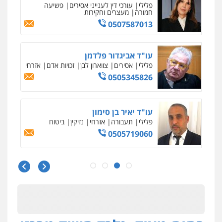
פלילי
אסירים
צווארון לבן
זכויות אדם
אזרחי
0505345826
עו"ד יאיר בן סימון
פלילי
תעבורה
אזרחי
נזיקין
ביטוח
0505719060
עו"ד נס בן נתן
פלילי
כלכלי
פשיעה חמורה
נוער
0505555110
עו"ד משה פלמור
פלילי
כלכלי
צווארון לבן
עורכי דין לענייני
אסירים
0549732303
סלימאן אבו שעירה – משרד עורכי דין