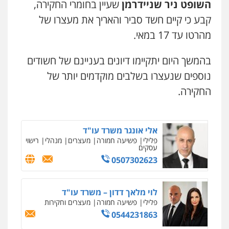
השופט ניר שניידרמן
שעיין בחומרי החקירה,
עו"ד עלי סעדי
קבע כי קיים חשד סביר והאריך את מעצרו של
עו"ד אביגדור פלדמן
פלילי
פשיעה חמורה
ליווי וייצוג בחקירות
ומעצרים
מהרטו עד 17 במאי.
פלילי
אסירים
צווארון לבן
זכויות אדם
אזרחי
0508824984
0505345826
בהמשך היום יתקיימו דיונים בעניינם של חשודים
עו"ד שגיא אקו
נוספים שנעצרו בשלבים מוקדמים יותר של
עו"ד יאיר בן סימון
פלילי
מעצרים וחקירות
סמים
עבירות מין
עורכי דין לענייני אסירים
החקירה.
פלילי
תעבורה
אזרחי
נזיקין
ביטוח
0525279829
0505719060
אלי אונגר משרד עו"ד
עו"ד נס בן נתן
פלילי
פשיעה חמורה
מעצרים
מנהלי
רישוי
עסקים
פלילי
כלכלי
פשיעה חמורה
נוער
0507302623
0505555110
לוי מלאך דדון – משרד עו"ד
עו"ד משה פלמור
פלילי
פשיעה חמורה
מעצרים וחקירות
פלילי
כלכלי
צווארון לבן
עורכי דין לענייני
אסירים
0544231863
0549732303