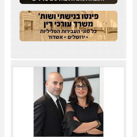
עדי כרמלי – חברת עו"ד
פלילי
כלכלי
עורכי דין לענייני אסירים
0525060666
גיא זהבי משרד עורכי דין
פלילי
משפחה
503456449
עו"ד איהאב ג'לג'ולי
פלילי
מעצרים וחקירות
עורכי דין לענייני
אסירים