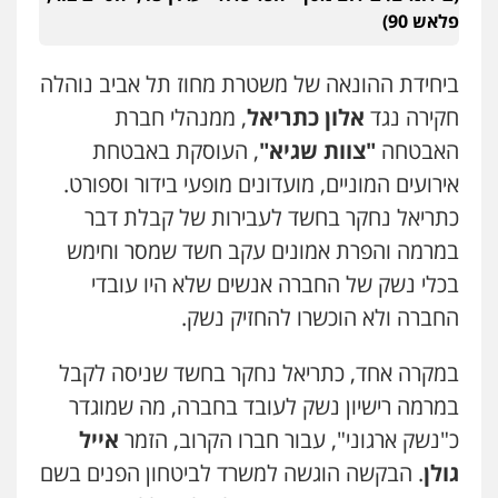
פלאש 90)
סלימאן אבו שעירה – משרד עורכי דין
פלילי
בטחוני
צבאי
נזיקין
0547780927
ביחידת ההונאה של משטרת מחוז תל אביב נוהלה
חקירה נגד
אלון כתריאל
, ממנהלי חברת
עו"ד אסף גונן
האבטחה
"צוות שגיא"
, העוסקת באבטחת
פלילי
פשע חמור
תעבורה
צבא
מעצרים
אירועים המוניים, מועדונים מופעי בידור וספורט.
וחקירות
0542255161
כתריאל נחקר בחשד לעבירות של קבלת דבר
במרמה והפרת אמונים עקב חשד שמסר וחימש
גל דהן – משרד עורך דין פלילי
בכלי נשק של החברה אנשים שלא היו עובדי
פלילי
פשיעה חמורה
סמים
מעצרים
וחקירות
החברה ולא הוכשרו להחזיק נשק.
0544723840
במקרה אחד, כתריאל נחקר בחשד שניסה לקבל
עו"ד ראוף נג'אר
במרמה רישיון נשק לעובד בחברה, מה שמוגדר
פלילי
עורכי דין לענייני אסירים
מעצרים
סמים
רכוש
כ"נשק ארגוני", עבור חברו הקרוב, הזמר
אייל
0548009246
גולן
. הבקשה הוגשה למשרד לביטחון הפנים בשם