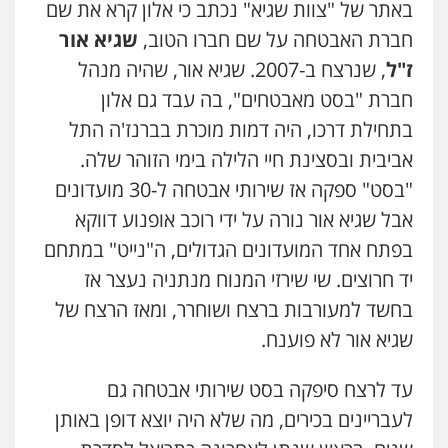
באתר של "צוות שגיא" נכתב כי אלון קרא את שם
חברת האבטחה על שם חברו הטוב,
שגיא אור
ז"ל
, שנרצח ב-2007. שגיא אור, שהיה מנהל
חברת "בסט מאבטחים", בה עבד גם אלון
בתחילת דרכו, היה דמות מוכרת בברנז'ה התל
אביבית ובסצינת חיי הלילה בימי הזוהר שלה.
"בסט" ספקה אז שירותי אבטחה ל-30 מועדונים
אבל שגיא אור נורה על ידי רוכב אופנוע דווקא
בפתח אחד המועדונים הגדולים, ה"נייט" במתחם
יד חרוצים. שי שירזי המנוח מנתניה נעצר אז
בחשד למעורבות ברצח ושוחרר, ומאז הרצח של
שגיא אור לא פוענח.
עד לרצח סיפקה בסט שירותי אבטחה גם
לעבריינים בכירים, מה שלא היה יוצא דופן באותן