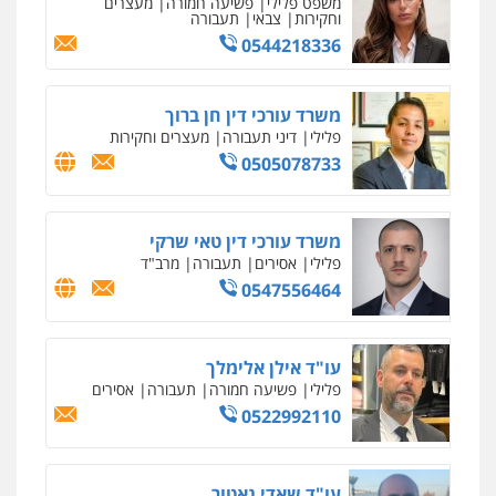
פלילי
פשע חמור
תעבורה
צבא
מעצרים
וחקירות
0542255161
גל דהן – משרד עורך דין פלילי
פלילי
פשיעה חמורה
סמים
מעצרים
וחקירות
0544723840
עו"ד ראוף נג'אר
פלילי
עורכי דין לענייני אסירים
מעצרים
סמים
רכוש
0548009246
עדי כרמלי – חברת עו"ד
פלילי
כלכלי
עורכי דין לענייני אסירים
0525060666
גיא זהבי משרד עורכי דין