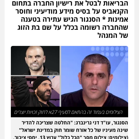
הבריאות לבטל את רישיון החברה בתחום
משרד עורכי דין טאי שרקי
הקנאביס על בסיס מידע מודיעיני וחוסר
פלילי
אסירים
תעבורה
מרב"ד
אמינות * הסנגור הגיש עתירה בטענה
0547556464
שהחברה רשומה בכלל על שם בת הזוג
של המנהל
עו"ד אילן אלימלך
פלילי
פשיעה חמורה
תעבורה
אסירים
0522992110
עו"ד שאדי נאטור
פלילי
פשיעה חמורה
מעצרים וחקירות
0509230800
גיל דביר – משרד עורכי דין
הצילומים בעמוד זה בהתאם לסעיף 27א לחוק זכויות יוצרים
פלילי
פשיעה כלכלית
צווארון לבן
הסנגור, עו"ד דני גרינברג: "החלטה שצריכה להדיר
0506217771
שינה מעיניו של כל אזרח שומר חוק במדינת ישראל"
(צילומים: צילום מסך "הכל כלול" ערוץ 13, יחסי ציבור,