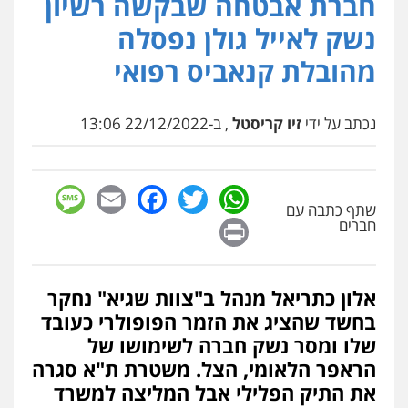
חברת אבטחה שבקשה רשיון
עו"ד אלון קריטי
פלילי
כלכלי
אלימות
סמים
מעצרים
נשק לאייל גולן נפסלה
0525544654
מהובלת קנאביס רפואי
עו"ד זוהר ארבל
פלילי
פשיעה חמורה
מעצרים וחקירות
נכתב על ידי
זיו קריסטל
, ב-22/12/2022 13:06
קטינים
0538788878
sage
Facebook
Email
WhatsApp
Twitter
עו"ד שלי גורביץ – לוי
שתף כתבה עם
Print
חברים
משפט פלילי
פשיעה חמורה
מעצרים
וחקירות
צבאי
תעבורה
0544218336
אלון כתריאל מנהל ב"צוות שגיא" נחקר
משרד עורכי דין חן ברוך
בחשד שהציג את הזמר הפופולרי כעובד
פלילי
דיני תעבורה
מעצרים וחקירות
שלו ומסר נשק חברה לשימושו של
0505078733
הראפר הלאומי, הצל. משטרת ת"א סגרה
את התיק הפלילי אבל המליצה למשרד