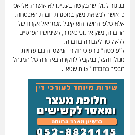
בניגוד לגולן שהבקשה בעניינו לא אושרה, אליאסי
עו"ד שלומי שרון
כן אושר לנשיאת נשק במסגרת חברת האבטחה,
פלילי
צבאי
מעצרים וחקירות
אלא שלפי החשד הוא קיבל מכתריאל אקדח של
0547342002
החברה, נשק ארגוני כאמור, לשימושיו הפרטיים
ללא קשר לעבודה בחברה.
עו"ד אלון קריטי
ל"פוסטה" נודע כי חוקרי המשטרה גבו עדויות
פלילי
כלכלי
אלימות
סמים
מעצרים
מגולן והצל, במקביל לחקירה באזהרה של המנהל
0525544654
הבכיר בחברת "צוות שגיא".
עו"ד זוהר ארבל
פלילי
פשיעה חמורה
מעצרים וחקירות
קטינים
0538788878