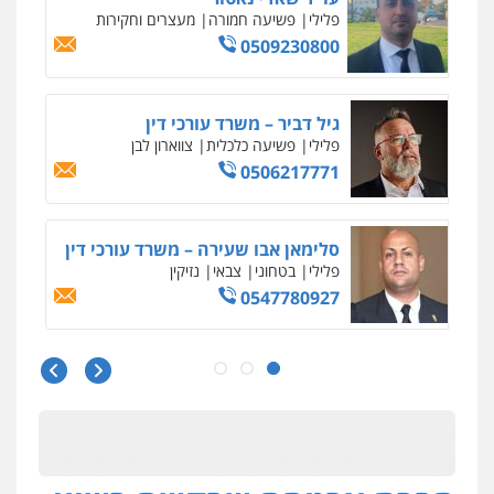
פלילי
משפחה
503456449
עו"ד איהאב ג'לג'ולי
פלילי
מעצרים וחקירות
עורכי דין לענייני
אסירים
0505216700
אייל בן שושן, עורך דין פלילי
פלילי
מעצרים וחקירות
פשיעה חמורה
נוער
רישום פלילי
0522763105
עו"ד שלומי שרון
פלילי
צבאי
מעצרים וחקירות
0547342002