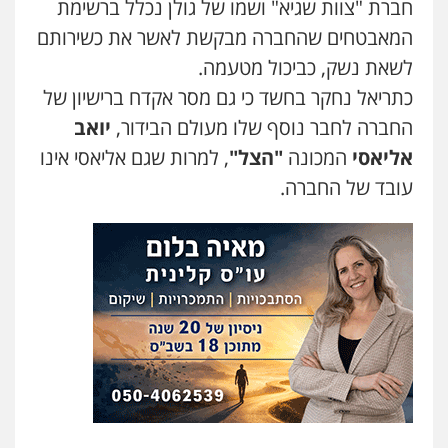
חברת "צוות שגיא" ושמו של גולן נכלל ברשימת
עדי כרמלי – חברת עו"ד
המאבטחים שהחברה מבקשת לאשר את כשירותם
פלילי
כלכלי
עורכי דין לענייני אסירים
לשאת נשק, כביכול מטעמה.
0525060666
כתריאל נחקר בחשד כי גם מסר אקדח ברישיון של
החברה לחבר נוסף שלו מעולם הבידור,
יואב
גיא זהבי משרד עורכי דין
אליאסי
המכונה
"הצל"
, למרות שגם אליאסי אינו
פלילי
משפחה
עובד של החברה.
503456449
עו"ד איהאב ג'לג'ולי
פלילי
מעצרים וחקירות
עורכי דין לענייני
אסירים
0505216700
אייל בן שושן, עורך דין פלילי
פלילי
מעצרים וחקירות
פשיעה חמורה
נוער
רישום פלילי
0522763105