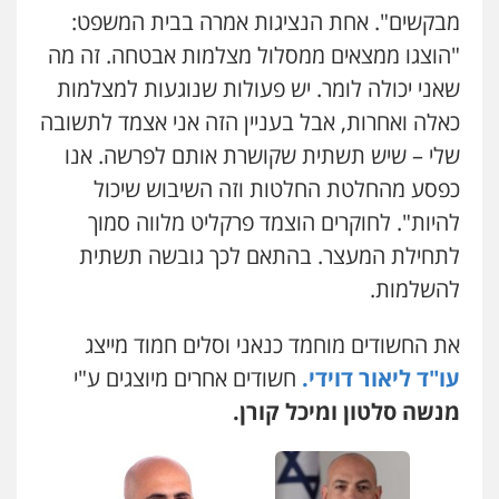
מבקשים". אחת הנציגות אמרה בבית המשפט:
עו"ד דפנה לביא
"הוצגו ממצאים ממסלול מצלמות אבטחה. זה מה
משפחה
גישור
שאני יכולה לומר. יש פעולות שנוגעות למצלמות
0507206063
כאלה ואחרות, אבל בעניין הזה אני אצמד לתשובה
שלי – שיש תשתית שקושרת אותם לפרשה. אנו
עו"ד זוהר ארבל
פלילי
פשיעה חמורה
מעצרים וחקירות
כפסע מהחלטת החלטות וזה השיבוש שיכול
קטינים
להיות". לחוקרים הוצמד פרקליט מלווה סמוך
0538788878
לתחילת המעצר. בהתאם לכך גובשה תשתית
להשלמות.
עו"ד אסף דוק
פלילי
עבירות מין
סמים והימורים
פשיעה
חמורה
חקירות ומעצרים
צווארון לבן והונאה
את החשודים מוחמד כנאני וסלים חמוד מייצג
0526885006
עו"ד ליאור דוידי.
חשודים אחרים מיוצגים ע"י
מנשה סלטון ומיכל קורן.
עו"ד אייל אביטל
פלילי
פשיעה חמורה
מעצרים וחקירות
0544712201