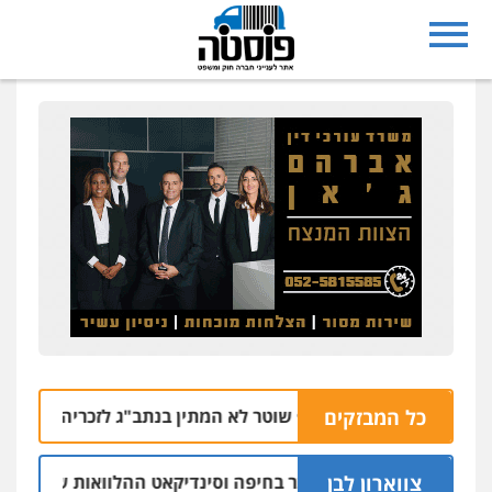
כל המבזקים
צח בנתיבות: אף שוטר לא המתין בנתב"ג לזכריה אדרי שחזר לישר
צווארון לבן
 יו"ר ש"ס לשעבר בחיפה וסינדיקאט ההלוואות של משפחת הרינג