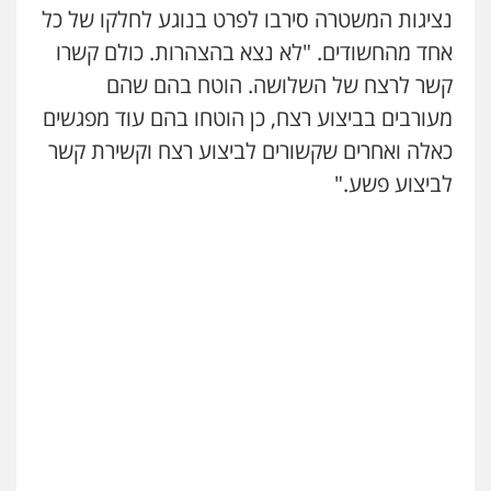
עו"ד ראוף נג'אר
נציגות המשטרה סירבו לפרט בנוגע לחלקו של כל
פלילי
עורכי דין לענייני אסירים
מעצרים
אחד מהחשודים. "לא נצא בהצהרות. כולם קשרו
סמים
רכוש
0548009246
קשר לרצח של השלושה. הוטח בהם שהם
מעורבים בביצוע רצח, כן הוטחו בהם עוד מפגשים
כאלה ואחרים שקשורים לביצוע רצח וקשירת קשר
דוד אפרים משרד עורכי דין
פלילי
צווארון לבן
מס הכנסה
מע"מ
לביצוע פשע."
0506209859
עדי כרמלי – חברת עו"ד
פלילי
כלכלי
עורכי דין לענייני אסירים
0525060666
גיא זהבי משרד עורכי דין
פלילי
משפחה
503456449