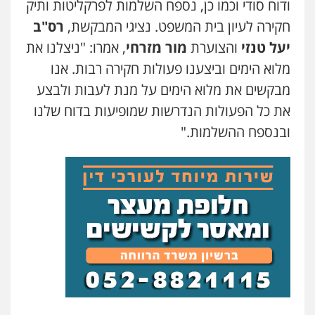
ודוח סודי וכמו כן, נספח השלמות לפרקליטות ותיק
גיל דביר – משרד עורכי דין
פלילי
פשיעה כלכלית
צווארון לבן
חקירה לעיון בית המשפט. נציגי המבקשת,
רס"ב
0506217771
יעל טנזי
והצוערת
מור מזרחי
, אמרו: "ניצלנו את
מלוא הימים וביצענו פעולות חקירה רבות. אנו
מבקשים את מלוא הימים על מנת לעבות ולבצע
סלימאן אבו שעירה – משרד עורכי דין
פלילי
בטחוני
צבאי
נזיקין
את כל הפעולות הנדרשות שמופיעות בדוח שלנו
0547780927
ובנספח ההשלמות."
עו"ד אסף גונן
פלילי
פשע חמור
תעבורה
צבא
מעצרים
וחקירות
0542255161
גל דהן – משרד עורך דין פלילי
פלילי
פשיעה חמורה
סמים
מעצרים
וחקירות
0544723840