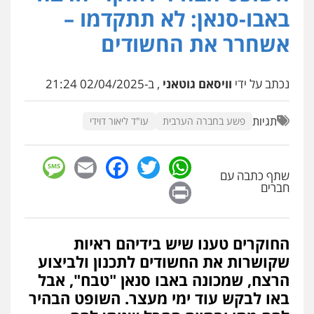
פלילי
מעצרים וחקירות
פשיעה חמורה
באבו-סנאן: לא תתקדמו –
נוער
רישום פלילי
0522763105
אשחרר את החשודים
עו"ד שלומי שרון
נכתב על ידי
וויסאם גוטאני
, ב-02/04/2025 21:24
פלילי
צבאי
מעצרים וחקירות
0547342002
תגיות
פשע בחברה הערבית
עו"ד ליאור דוידי
עו"ד אלון קריטי
sage
Facebook
Email
WhatsApp
Twitter
פלילי
כלכלי
אלימות
סמים
מעצרים
שתף כתבה עם
0525544654
Print
חברים
עו"ד דפנה לביא
החוקרים טענו שיש בידיהם ראיות
משפחה
גישור
שקושרות את החשודים לתכנון ולביצוע
0507206063
הרצח, שמכונה באבו סנאן "טבח", אבל
באו לבקש עוד ימי מעצר. השופט הבהיר
עו"ד זוהר ארבל