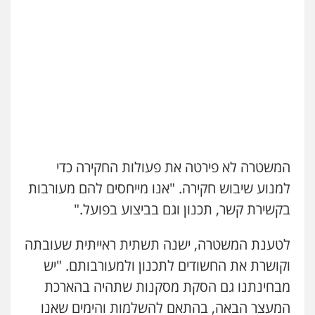
עו"ד איהאב ג'לג'ולי
פלילי
מעצרים וחקירות
עורכי דין לענייני
אסירים
0505216700
אייל בן שושן, עורך דין פלילי
פלילי
מעצרים וחקירות
פשיעה חמורה
נוער
רישום פלילי
0522763105
המשטרה לא פירטה את פעולות החקירה כדי
עו"ד שלומי שרון
למנוע שיבוש חקירה. "אנו מייחסים להם מעורבות
פלילי
צבאי
מעצרים וחקירות
בקשירת קשר, תכנון וגם בביצוע בפועל."
0547342002
לטענת המשטרה, ישנה תשתית ראייתית שעובתה
עו"ד אלון קריטי
וקושרת את החשודים לתכנון ולמעורבותם. "יש
פלילי
כלכלי
אלימות
סמים
מעצרים
מבחינתנו גם הסקת מסקנות שתהיה בהארכת
0525544654
המעצר הבאה, בהתאם להשלמות והימים שאנו