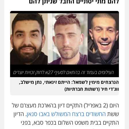
להם מתי יסתיים החבל שניתן להם
פלילי
פשיעה חמורה
מעצרים וחקירות
קטינים
0538788878
עו"ד אסף דוק
פלילי
עבירות מין
סמים והימורים
פשיעה
חמורה
חקירות ומעצרים
צווארון לבן והונאה
0526885006
עו"ד שלי גורביץ – לוי
משפט פלילי
פשיעה חמורה
מעצרים
הצילומים בעמוד זה בהתאם לסעיף 27א לחוק זכויות יוצרים
וחקירות
צבאי
תעבורה
0544218336
הנרצחים מימין לשמאל: הייתם זינאתי, נתן מישלב,
ווג'די חיר (רשתות חברתיות)
משרד עורכי דין חן ברוך
פלילי
דיני תעבורה
מעצרים וחקירות
היום (2 באפריל) התקיים דיון בהארכת מעצרם של
0505078733
ששת
החשודים ברצח המשולש באבו סנאן
. הדיון
התקיים בבית משפט השלום בכפר סבא, בפני