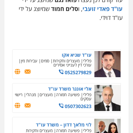
0508824984
עו"ד פאדי זועבי
, ו
סלים חמוד
שמיוצג על ידי
עו"ד דוידי.
עו"ד תומר בנישתי
פלילי
מעצרים וחקירות
צווארון לבן
פשיעה
חמורה
0546657865
עו"ד שגיא אקו
פלילי
מעצרים וחקירות
סמים
עבירות מין
עורכי דין לענייני אסירים
0525279829
אלי אונגר משרד עו"ד
פלילי
פשיעה חמורה
מעצרים
מנהלי
רישוי
עסקים
0507302623
לוי מלאך דדון – משרד עו"ד
פלילי
פשיעה חמורה
מעצרים וחקירות