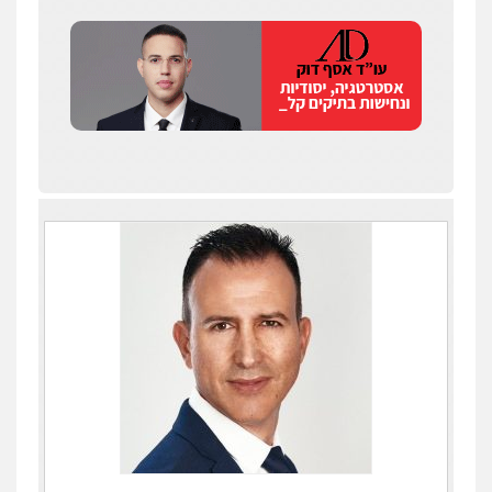
עו"ד איהאב ג'לג'ולי
פלילי
מעצרים וחקירות
עורכי דין לענייני
אסירים
0505216700
אייל בן שושן, עורך דין פלילי
פלילי
מעצרים וחקירות
פשיעה חמורה
נוער
רישום פלילי
0522763105
עו"ד שלומי שרון
פלילי
צבאי
מעצרים וחקירות
0547342002