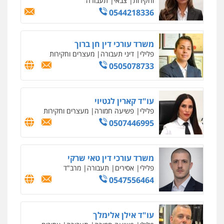
0547780927
עו"ד אסף גונן
פלילי
פשע חמור
תעבורה
צבא
מעצרים
וחקירות
0542255161
גל דהן – משרד עורך דין פלילי
פלילי
פשיעה חמורה
סמים
מעצרים
וחקירות
0544723840
עו"ד ראוף נג'אר
פלילי
עורכי דין לענייני אסירים
מעצרים
סמים
רכוש
0548009246
דוד אפרים משרד עורכי דין