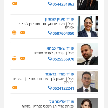
0544231863
עו"ד מעיין שמחון
פלילי
מעצרים וחקירות
עורכי דין לענייני
אסירים
0587604050
עו"ד שאדי כבהא
פלילי
עורכי דין לענייני אסירים
0525556970
עו"ד פאדי בראנסי
פלילי
צווארון לבן
עבירות בטחוניות
מעצרים
וחקירות
0524122241
עו"ד אלינור טל
עבירות פליליות
משפט מנהלי
עתירות