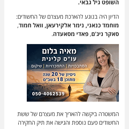
השופט גיל גבאי.
עו"ד קארין לגטיוי
פלילי
פשיעה חמורה
מעצרים וחקירות
0507446995
הדיון היה בנוגע להארכת מעצרם של החשודים:
מוחמד כנאני,
נימר אלקירעאן,
וואל חמוד
,
סאקר ניג'ם
,
פאדי מסאעדה
.
משרד עורכי דין טאי שרקי
פלילי
אסירים
תעבורה
מרב"ד
0547556464
עו"ד אילן אלימלך
פלילי
פשיעה חמורה
תעבורה
אסירים
0522992110
עו"ד שאדי נאטור
פלילי
פשיעה חמורה
מעצרים וחקירות
0509230800
המשטרה ביקשה להאריך את מעצרם של ששת
החשודים פעם נוספת והגישה את תיק החקירה