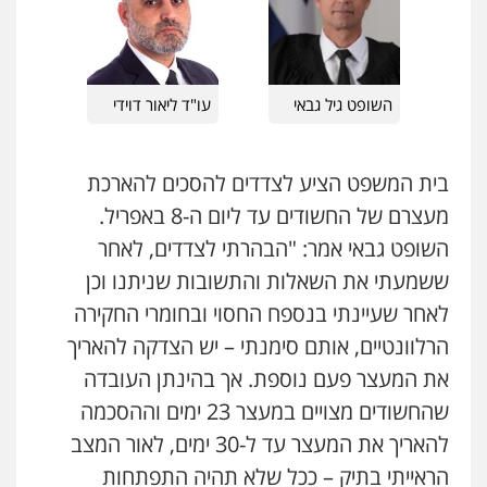
עו"ד רונן בנדל
משפט פלילי
פשיעה חמורה
פלילי
השופט גיל גבאי
עו"ד ליאור דוידי
0524282442
בית המשפט הציע לצדדים להסכים להארכת
כבריאן, מזר – משרד עורכי דין
מעצרם של החשודים עד ליום ה-8 באפריל.
פלילי
מעצרים וחקירות
0543986802
השופט גבאי אמר: "הבהרתי לצדדים, לאחר
ששמעתי את השאלות והתשובות שניתנו וכן
לאחר שעיינתי בנספח החסוי ובחומרי החקירה
עו"ד בועז קניג
פלילי
משפחה
כלכלי
צבאי
הרלוונטיים, אותם סימנתי – יש הצדקה להאריך
0507003001
את המעצר פעם נוספת. אך בהינתן העובדה
שהחשודים מצויים במעצר 23 ימים וההסכמה
מנשה, אלמוג – עורכי דין
להאריך את המעצר עד ל-30 ימים, לאור המצב
פלילי
עבירות תנועה
צווארון לבן
תעבורה
עורכי דין לענייני אסירים
מעצרים וחקירות
הראייתי בתיק – ככל שלא תהיה התפתחות