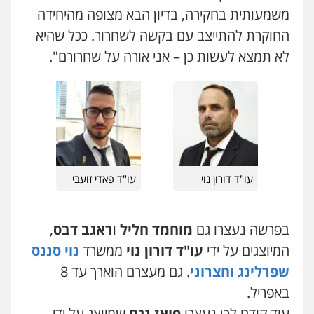
0546470989
משמעותית בחקירה, בדיון הבא מצופה מהיחידה
החוקרת להתייצב עם בקשה לשחרור. ככל שהיא
עו"ד אבי כהן
לא תמצא לעשות כן – אני אורה על שחרורם".
פלילי
פשיעה חמורה
קטינים
אלימות
סמים
עבירות מין
0523647066
ויקי שמואל – משרד עו"ד
פלילי
משפט פלילי
0528959600
עו"ד דורון נוי
עו"ד פאדי זועבי
קורל קרוז – עורך דין פלילי
משפט פלילי
בפרשה נעצרו גם
מוחמד חליל
ו
ראגב דבס
,
0545437431
המיוצגים על ידי
עו"ד דורון נוי
ממשרד
נוי סננס
שפרלינג וחצרוני
. גם מעצרם הוארך עד 8
עו"ד עלי סעדי
באפריל.
פלילי
פשיעה חמורה
ליווי וייצוג בחקירות
ומעצרים
עוד קודם לכן נעצרו
פואז נגם
שמיוצג על ידי