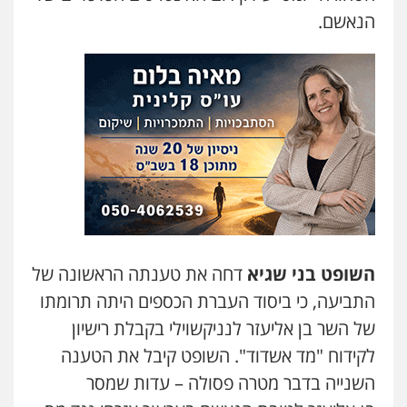
הנאשם.
עו"ד יפעת שוורץ סיל
פלילי
תעבורה
0523379525
עו"ד שילה ענבר
פלילי
כלכלי
מיסים
הלבנת הון
ייעוץ לעורכי
דין
0506216097
עו"ד אריה פטר
לשעבר סגן מנהל המחלקה הפלילית
השופט בני שגיא
דחה את טענתה הראשונה של
בפרקליטות המדינה
0506217994
התביעה, כי ביסוד העברת הכספים היתה תרומתו
של השר בן אליעזר לנניקשוילי בקבלת רישיון
עו"ד יאיר בן סימון
לקידוח "מד אשדוד". השופט קיבל את הטענה
פלילי
תעבורה
אזרחי
נזיקין
ביטוח
השנייה בדבר מטרה פסולה – עדות שמסר
0505719060