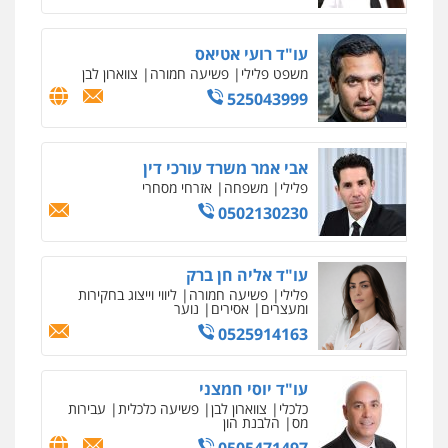
עו"ד רועי אטיאס
משפט פלילי
פשיעה חמורה
צווארון לבן
525043999
אבי אמר משרד עורכי דין
פלילי
משפחה
אזרחי מסחרי
0502130230
עו"ד אליה חן ברק
פלילי
פשיעה חמורה
ליווי וייצוג בחקירות
ומעצרים
אסירים
נוער
0525914163
עו"ד יוסי חמצני
כלכלי
צווארון לבן
פשיעה כלכלית
עבירות
מס
הלבנת הון
0505471497