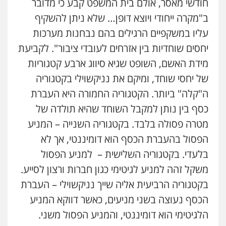
חודשי מאסר, אולם בית המשפט קבע כי מדובר
ב"מקרה ייחודי ויוצא דופן… שלא ניתן להשקיף
עליו במשקפיים הרגילים בהם נבחנות מערכות
יחסים שוחדיות בין אזרחים לעובדי ציבור". לקביעת
מידת האשם, השופט שגיא סיווג ארבע קטגוריות
של יחסי שוחד, ומיקם את נניקשוילי בקטגוריה
ה"קלה" ביותר. הקטגוריה החמורה היא העברת
כסף בין נותן למקבל השוחד שהיא תולדה של
מטרה פסולה בלבד. בקטגוריה השנייה – המניע
הפסול בהעברת הכסף הוא דומיננטי, אך לא
בלעדי. בקטגוריה השלישית – למניע הפסול
משקל זהה למניע לגיטימי כגון חברות ורצון לסייע.
בקטגוריה הרביעית אליה שייך נניקשוילי – העברת
הכסף נעוצה בשני מניעים, כאשר דווקא המניע
הלגיטימי הוא דומיננטי, והמניע הפסול משני.