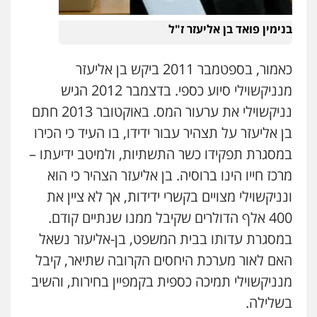
0506216813
בנימין פואד בן אליעזר ז"ל
עו"ד אשרף שחאדה
פלילי
פשיעה חמורה
מעצרים וחקירות
כאמור, בספטמבר 2011 ביקש בן אליעזר
תעבורה
מנניקשוילי סיוע כספי. בדצמבר 2012 הגיש
0549535659
נניקשוילי את ערעור המס. באוקטובר 2013 חתם
עו"ד מירב נוסבוים
בן אליעזר על תצהיר עבור ידידו, בו העיד כי הכירו
פלילי
מעצרים וחקירות
נוער
עורכי דין
במסגרת תפקידו כשר התשתיות, ולמיטב ידיעתו –
לענייני אסירים
0522331443
מרכז חייו הינו ברוסיה. בן אליעזר הצהיר כי הוא
ונניקשוילי מצויים בקשרי ידידות, אך לא ציין את
אילן כץ – משרד עורכי דין
400 אלף הדולרים שקיבל ממנו שנתיים קודם.
משפט פלילי
ייצוג שוטרים וסוהרים
חיילים
ועדות חקירה
במסגרת עדותו בבית המשפט, בן-אליעזר נשאל
0546312410
האם לאור מערכת היחסים הקרובה שתיאר, קיבל
מנניקשוילי תמיכה כספית בקמפיין בחירות, והשיב
רעות כהן – משרד עורכי דין
בשלילה.
פלילי
צווארון לבן
תעבורה
אסירים
מעצרים
וחקירות