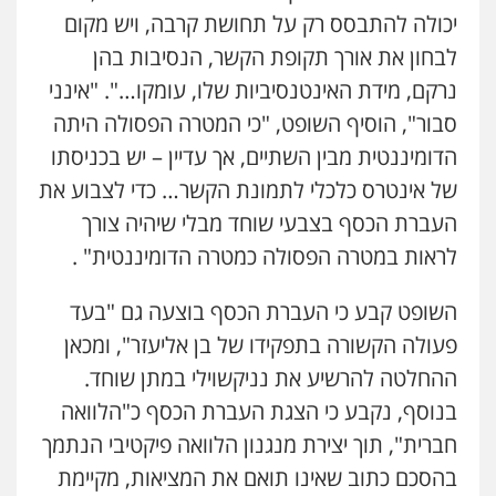
יכולה להתבסס רק על תחושת קרבה, ויש מקום
0544712201
לבחון את אורך תקופת הקשר, הנסיבות בהן
נרקם, מידת האינטנסיביות שלו, עומקו…". "אינני
עו"ד רונן בנדל
סבור", הוסיף השופט, "כי המטרה הפסולה היתה
משפט פלילי
פשיעה חמורה
פלילי
0524282442
הדומיננטית מבין השתיים, אך עדיין – יש בכניסתו
של אינטרס כלכלי לתמונת הקשר… כדי לצבוע את
העברת הכסף בצבעי שוחד מבלי שיהיה צורך
כבריאן, מזר – משרד עורכי דין
פלילי
מעצרים וחקירות
לראות במטרה הפסולה כמטרה הדומיננטית" .
0543986802
השופט קבע כי העברת הכסף בוצעה גם "בעד
פעולה הקשורה בתפקידו של בן אליעזר", ומכאן
עו"ד בועז קניג
ההחלטה להרשיע את נניקשוילי במתן שוחד.
פלילי
משפחה
כלכלי
צבאי
0507003001
בנוסף, נקבע כי הצגת העברת הכסף כ"הלוואה
חברית", תוך יצירת מנגנון הלוואה פיקטיבי הנתמך
עו"ד אבי כהן
בהסכם כתוב שאינו תואם את המציאות, מקיימת