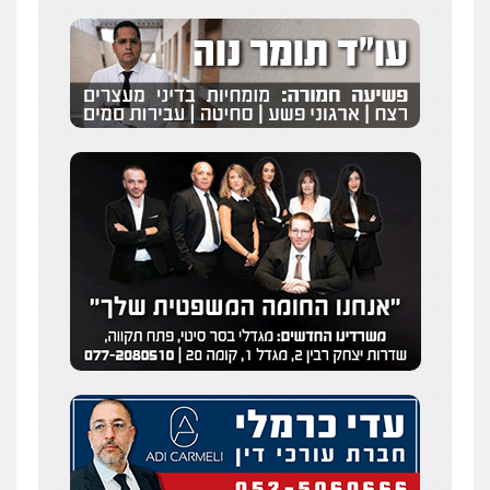
0504456555
חליל ביאדי – משרד עורכי דין
פלילי
דיני תעבורה
מעצרים וחקירות
פשיעה חמורה
אסירים
0509636895
עו"ד יפעת שוורץ סיל
פלילי
תעבורה
0523379525
עו"ד שילה ענבר
פלילי
כלכלי
מיסים
הלבנת הון
ייעוץ לעורכי
דין
0506216097
עו"ד אריה פטר
לשעבר סגן מנהל המחלקה הפלילית