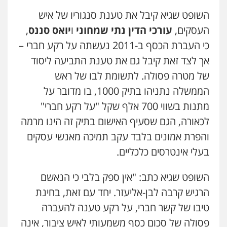
0506277425
השופט שגיא קיבל את טענת סנגוריו של איש
העסקים,
עורכי הדין נתי שמחוני
ו
יואס סננס
,
עו"ד שאדי דבאח
כי העברת הכסף ב-2011 נעשתה על רקע חברי –
פלילי
פשיעה כלכלית
תעבורה
אך לצד זאת קיבל גם את טענת התביעה ליסוד
0505643689
של מטרה פסולה. לתשומת לבו של ראש
הממשלה נתניהו בתיק 1000, בו מדובר על
עו"ד נעם שביט
מתנות בשווי 700 אלף שקל "על רקע חברי"
פלילי
פשיעה חמורה
מיסים
הלבנת הון
פסיכיאטריה משפטית
לכאורה, הגם שסעיף האישום בתיק זה הינו מרמה
0506216048
והפרת אמונים בלבד עקב תמיכה מאנשי עסקים
בעלי אינטרסים כלכליים.
עו"ד חמאדה מסרי
תעבורה
השופט שגיא כתב: "אין ספק בלבי כי הנאשם
0526631970
הרגיש קרבה לבן-אליעזר. יחד עם זאת, בחינת
טיבו של קשר חברי, על רקע טענה להעברה
עו"ד אייל אביטל
פסולה של סכום כסף משמעותי לאיש ציבור, אינה
פלילי
פשיעה חמורה
מעצרים וחקירות