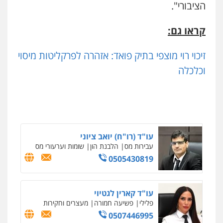
הציבורי".
לוי מלאך דדון – משרד עו"ד
קראו גם:
פלילי
פשיעה חמורה
מעצרים וחקירות
0544231863
זיכוי רוי מוצפי בתיק פואד: אזהרה לפרקליטות מיסוי
וכלכלה
עו"ד שרון נהרי
פלילי
צווארון לבן
כלכלי
פשיעה כלכלית
בינלאומי
הליכי הסגרה
עו"ד (רו"ח) יואב ציוני
עבירות מס
הלבנת הון
שומות וערעורי מס
0505430819
עו"ד קארין לגטיוי
פלילי
פשיעה חמורה
מעצרים וחקירות
0507446995