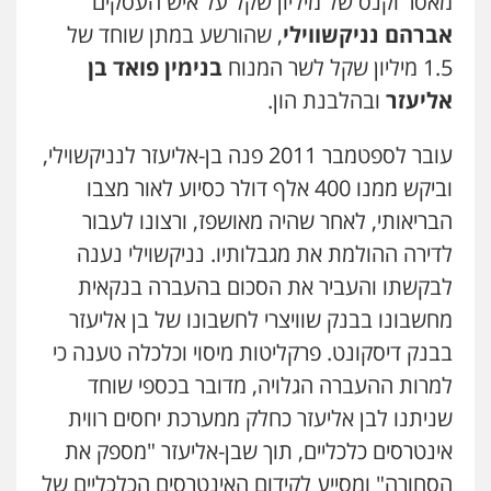
מאסר וקנס של מיליון שקל על איש העסקים
אברהם נניקשווילי
, שהורשע במתן שוחד של
מצגר ושות', חברת עורכי דין
נדל"ן / עסקים
משפחה
תעבורה
כלכלי
1.5 מיליון שקל לשר המנוח
בנימין פואד בן
הוצאה לפועל
אליעזר
ובהלבנת הון.
0545402829
עובר לספטמבר 2011 פנה בן-אליעזר לנניקשוילי,
עורך דין תמיר אלטיט
וביקש ממנו 400 אלף דולר כסיוע לאור מצבו
פלילי
תעבורה
0545577862
הבריאותי, לאחר שהיה מאושפז, ורצונו לעבור
לדירה ההולמת את מגבלותיו. נניקשוילי נענה
אברהם שהבזי – משרד עורכי דין
לבקשתו והעביר את הסכום בהעברה בנקאית
מיסים
כלכלי
פלילי
פשיעה כלכלית
הלבנת
מחשבונו בבנק שוויצרי לחשבונו של בן אליעזר
הון
0504456555
בבנק דיסקונט. פרקליטות מיסוי וכלכלה טענה כי
למרות ההעברה הגלויה, מדובר בכספי שוחד
חליל ביאדי – משרד עורכי דין
שניתנו לבן אליעזר כחלק ממערכת יחסים רווית
פלילי
דיני תעבורה
מעצרים וחקירות
פשיעה חמורה
אסירים
אינטרסים כלכליים, תוך שבן-אליעזר "מספק את
0509636895
הסחורה" ומסייע לקידום האינטרסים הכלכליים של