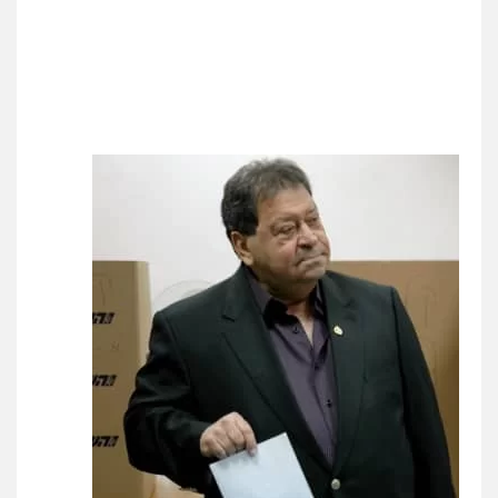
0505537656
חנא בולוס – משרד עורכי דין
פלילי
פשיעה חמורה
צווארון לבן
נזיקין
0546661544
עו"ד קובי בן שעיה
פלילי
צווארון לבן
צבאי
0524040052
עו"ד לימור רוט חזן
פלילי
מעצרים
צווארון לבן
פשיעה חמורה
0523407232
עו"ד אורי רינצקי
פלילי
כלכלי
ניהול משפטים