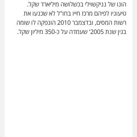
הונו של נניקשוילי בכשלושה מיליארד שקל.
טיעוניו לפיהם מרכז חייו בחו"ל לא שכנעו את
שחר מנדלמן, שלומציון גבאי מנדלמן
– משרד עורכי דין
רשות המסים, ובדצמבר 2010 הונפקה לו שומה
פלילי
התמחות בייצוג בעבירות מין
בגין שנת 2005' שעמדה על כ-350 מיליון שקל.
0505522334
עו"ד יניב זוסמן
פלילי
כלכלי
פשיעה חמורה
מעצרים
וחקירות
0525199949
גיל פרידמן – משרד עו"ד
פלילי
צווארון לבן
מעצרים וחקירות
מחיקת
רישום פלילי
0503366733
עורך דין פלילי רובי גלבוע
פלילי
פשיעה חמורה
צווארון לבן
תעבורה