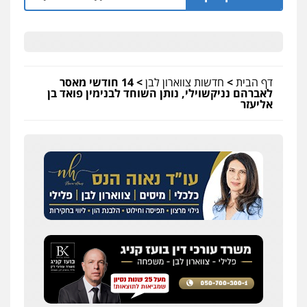
0507061374
עו"ד אמיר כהן
פלילי
מעצרים וחקירות
תעבורה
0537470000
דף הבית
>
חדשות צווארון לבן
>
14 חודשי מאסר
לאברהם נניקשוילי, נותן השוחד לבנימין פואד בן
אליעזר
מצגר ושות', חברת עורכי דין
נדל"ן / עסקים
משפחה
תעבורה
כלכלי
הוצאה לפועל
0545402829
עורך דין תמיר אלטיט
פלילי
תעבורה
0545577862
אברהם שהבזי – משרד עורכי דין
מיסים
כלכלי
פלילי
פשיעה כלכלית
הלבנת
הון