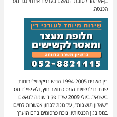
בן-אליעזר לטובת הנאשם בערעור אזרחי נגד מס
הכנסה.
עו"ד תמיר סולומון
פלילי
כלכלי
מיסים
הלבנת הון
0528758840
עו"ד נס בן נתן
פלילי
כלכלי
פשיעה חמורה
נוער
0505555110
עו"ד רן כהן רוכברגר
דיני צבא
פלילי
צווארון לבן
בין השנים 1994-2005 הגיש נניקשוילי דוחות
שנתיים לרשויות המס כתושב חוץ, ולא שילם מס
בישראל. ביולי 2009 שלח פקיד שומה לנאשם
אסף כרמונה – עורך דין פלילי
"שאלון תושבות", על מנת לבחון אפשרות לחייבו
פלילי
פשיעה חמורה
כלכלי
מעצרים
וחקירות
במס בגין הכנסותיו, נוכח פרסומים בהם הוערך
0522540777