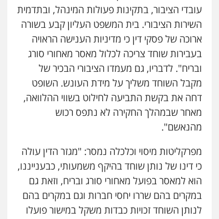
עובדי הציבור, בתקינות פעולות המינהל, ובתדמית
עו"ד איהאב ג'לג'ולי
השירות הציבורי. בית המשפט העליון קבע בשורה
פלילי
מעצרים וחקירות
עורכי דין לענייני
אסירים
ארוכה של פסקי דין כי מדיניות הענישה הראויה
0505216700
בעבירות שוחד צריכה לכלול מאסר מאחורי סורג
ובריח". לדבריו, גם מעמדו הציבורי הבכיר של
עו"ד אייל בסרגליק
פלילי
כלכלי
צווארון לבן
עורכי דין לענייני
מקבל השוחד משליך על מידת העונש. השופט
אסירים
אזרחי
נדל"ן / עסקים
דחה את בקשת התביעה לחילוט בשווי ההלוואה,
0528488515
מאחר שבמהלך החקירה לא נתפס רכוש
מהנאשם".
עו"ד אסף דוק
פלילי
עבירות מין
סמים והימורים
פשיעה
חמורה
חקירות ומעצרים
צווארון לבן והונאה
מפרקליטות מיסוי וכלכלה נמסר: "מגזר הדין עולה
0526885006
כי דינו של נותן שוחד בהיקף משמעותי, כבענייננו,
הוא למאסר בפועל מאחורי סורג ובריח, וזאת גם
עו"ד שלי גורביץ – לוי
משפט פלילי
פשיעה חמורה
מעצרים
במקרים בהם שררו יחסי חברות וגם במקרים בהם
וחקירות
צבאי
תעבורה
לנותן השוחד זכויות כבדות משקל במישור פועלו
0544218336