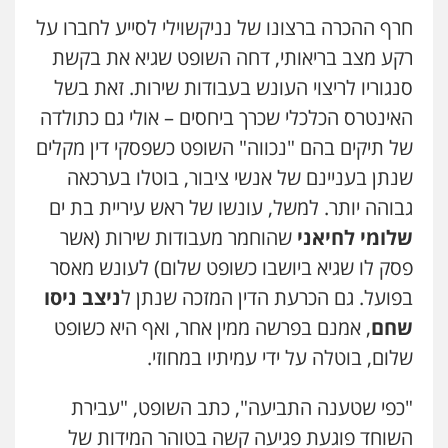
עו"ד משה פלמור
חרף ההכרה ברצונו של נניקשוילי לסייע לחברו על
פלילי
כלכלי
צווארון לבן
עורכי דין לענייני
רקע מצב בריאותי, דחה השופט שגיא את בקשת
אסירים
0549732303
סנגוריו לריצוי העונש בעבודות שירות. זאת בשל
האינטרס הכלכלי שכרך ביחסים – אולי גם כתולדה
עו"ד אמיר נאטור
של תיקים בהם "נכווה" השופט כשפסקי דין מקלים
פלילי
פשיעה חמורה
צווארון לבן
מעצרים
שנתן בעניינם של אנשי ציבור, בוטלו בערכאה
0543326767
גבוהה יותר. למשל, עונשו של ראש עיריית בת ים
שלומי לחיאני
שהוחמר מעבודות שירות (אשר
עו"ד ראוף נג'אר
פסק לו שגיא ביושבו כשופט שלום) לעונש מאסר
פלילי
עורכי דין לענייני אסירים
מעצרים
סמים
רכוש
בפועל. גם הכרעת הדין המזכה שנתן ל
ניצב ניסו
0548009246
שחם
, אמנם בפרשה ממין אחר, ואף היא כשופט
שלום, בוטלה על ידי עמיתיו במחוזי.
דוד אפרים משרד עורכי דין
פלילי
צווארון לבן
מס הכנסה
מע"מ
"כפי שטענה התביעה", כתב השופט, "עבירת
0506209859
השוחד פוגעת פגיעה קשה בטוהר המידות של