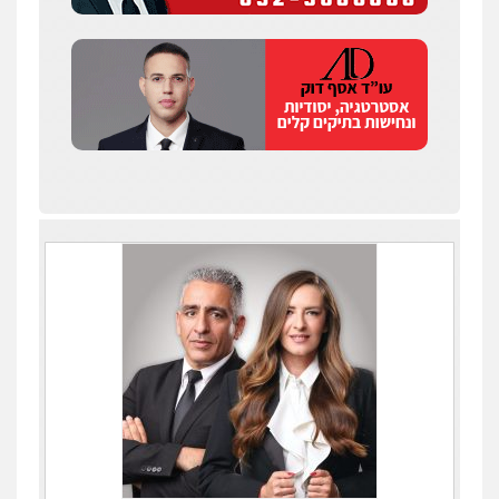
בפרקליטות המדינה
0506217994
עו"ד יאיר בן סימון
פלילי
תעבורה
אזרחי
נזיקין
ביטוח
0505719060
עו"ד תמיר סולומון
פלילי
כלכלי
מיסים
הלבנת הון
0528758840
עו"ד נס בן נתן
פלילי
כלכלי
פשיעה חמורה
נוער
0505555110
עו"ד רן כהן רוכברגר