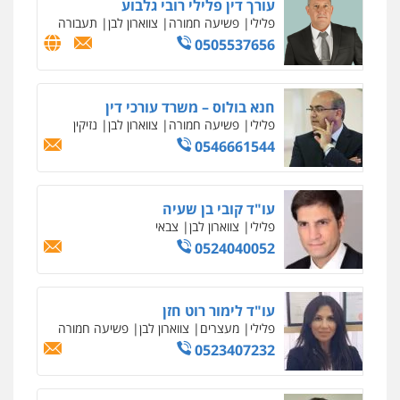
משפט פלילי
ייצוג שוטרים וסוהרים
חיילים
ועדות חקירה
0546312410
רעות כהן – משרד עורכי דין
פלילי
צווארון לבן
תעבורה
אסירים
מעצרים
וחקירות
0506277425
עו"ד שאדי דבאח
פלילי
פשיעה כלכלית
תעבורה
0505643689
עו"ד נעם שביט
פלילי
פשיעה חמורה
מיסים
הלבנת הון
פסיכיאטריה משפטית
0506216048