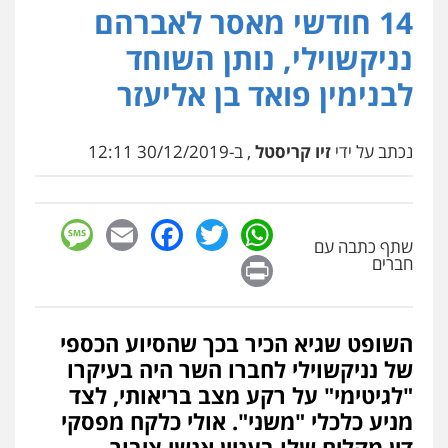
14 חודשי מאסר לאברהם
עו"ד בועז קניג
פלילי
משפחה
כלכלי
צבאי
נניקשוילי, נותן השוחד
0507003001
לבנימין פואד בן אליעזר
עו"ד אבי כהן
פלילי
פשיעה חמורה
קטינים
אלימות
נכתב על ידי
זיו קריסטל
, ב-30/12/2019 12:11
סמים
עבירות מין
0523647066
sage
Facebook
Email
WhatsApp
Twitter
שתף כתבה עם
קורל קרוז – עורך דין פלילי
Print
חברים
משפט פלילי
0545437431
השופט שגיא הכיר בכך שהסיוע הכספי
עו"ד תומר בנישתי
של נניקשוילי לחברו השר היה בעיקרו
פלילי
מעצרים וחקירות
צווארון לבן
פשיעה
"לגיטימי" על רקע מצב בריאותי, לצד
חמורה
0546657865
מניע כלכלי "משני". אולי כלקח מפסקי
דין מקלים שלו בעניין אנשי ציבור