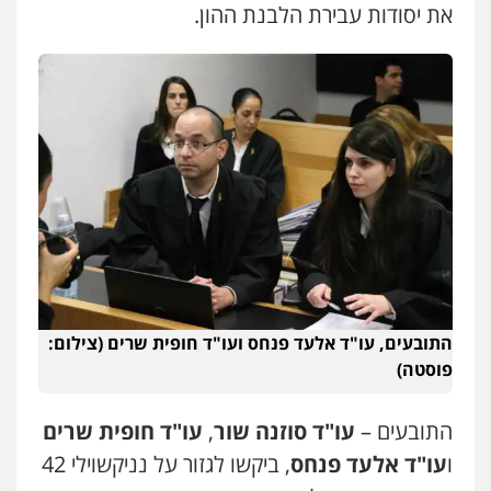
פלילי
פשיעה חמורה
קטינים
אלימות
את יסודות עבירת הלבנת ההון.
סמים
עבירות מין
0523647066
התובעים, עו"ד אלעד פנחס ועו"ד חופית שרים (צילום:
פוסטה)
התובעים –
עו"ד
סוזנה שור
,
עו"ד חופית שרים
ו
עו"ד אלעד פנחס
, ביקשו לגזור על נניקשוילי 42