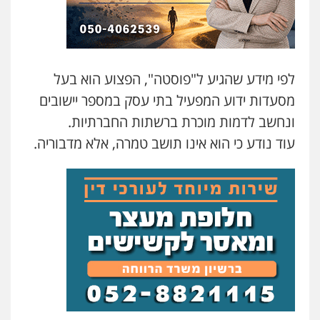
עו"ד שלומי שרון
פלילי
צבאי
מעצרים וחקירות
0547342002
לפי מידע שהגיע ל"פוסטה", הפצוע הוא בעל
עו"ד אלון קריטי
מסעדות ידוע המפעיל בתי עסק במספר יישובים
עו"ד אייל אביטל
פלילי
כלכלי
אלימות
סמים
מעצרים
פלילי
פשיעה חמורה
מעצרים וחקירות
0525544654
ונחשב לדמות מוכרת ברשתות החברתיות.
0544712201
עוד נודע כי הוא אינו תושב טמרה, אלא מדבוריה.
עו"ד דפנה לביא
עו"ד רונן בנדל
משפחה
גישור
משפט פלילי
פשיעה חמורה
פלילי
0507206063
0524282442
עו"ד זוהר ארבל
פלילי
פשיעה חמורה
מעצרים וחקירות
כבריאן, מזר – משרד עורכי דין
קטינים
פלילי
מעצרים וחקירות
0538788878
0543986802