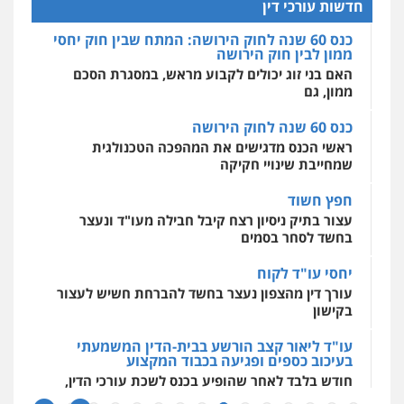
כוונת רווח
חדשות עורכי דין
0527448141
אחסון אתרים
כנס 60 שנה לחוק הירושה: המתח שבין חוק יחסי
מהירות
הגנה
גיבוי
תמיכה
שירותים
ממון לבין חוק הירושה
מקצועיים לעורכי דין
חליל ביאדי – משרד עורכי דין
האם בני זוג יכולים לקבוע מראש, במסגרת הסכם
פלילי
דיני תעבורה
מעצרים וחקירות
ממון, גם
פשיעה חמורה
אסירים
0509636895
כנס 60 שנה לחוק הירושה
מרכז התחלה חדשה
ראשי הכנס מדגישים את המהפכה הטכנולגית
אסירים
עבירות מין
שירותים מקצועיים
לעורכי דין
שמחייבת שינויי חקיקה
עו"ד איהאב זבידאת
0544500346
פלילי
פשיעה חמורה
ארגוני פשע
עבירות
חפץ חשוד
המתה
עבירות מין
עצור בתיק ניסיון רצח קיבל חבילה מעו"ד ונעצר
0509930581
בחשד לסחר בסמים
יחסי עו"ד לקוח
עו"ד יפעת שוורץ סיל
עורך דין מהצפון נעצר בחשד להברחת חשיש לעצור
פלילי
תעבורה
בקישון
0523379525
עו"ד ליאור קצב הורשע בבית-הדין המשמעתי
בעיכוב כספים ופגיעה בכבוד המקצוע
עו"ד אליה חן ברק
חודש בלבד לאחר שהופיע בכנס לשכת עורכי הדין,
פלילי
פשיעה חמורה
ליווי וייצוג בחקירות
קצב הורשע