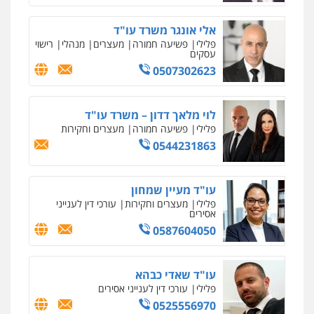
צילום עורכי דין
שירותים מקצועיים לעורכי
סלימאן אבו שעירה – משרד עורכי דין
דין
אלי אונגר משרד עו"ד
פלילי
בטחוני
צבאי
נזיקין
0504578527
פלילי
פשיעה חמורה
מעצרים
מנהלי
רישוי
0547780927
עסקים
0507302623
רונן הלל – מוניטין
מחיקת כתבות מגוגל ודחיקת אזכורים
עו"ד אסף גונן
שליליים
שירותים מקצועיים לעורכי דין
פלילי
פשע חמור
תעבורה
צבא
מעצרים
לוי מלאך דדון – משרד עו"ד
וחקירות
0522508109
פלילי
פשיעה חמורה
מעצרים וחקירות
0542255161
0544231863
אחסון אתרים
מהירות
הגנה
גיבוי
תמיכה
שירותים
גל דהן – משרד עורך דין פלילי
מקצועיים לעורכי דין
עו"ד מעיין שמחון
פלילי
פשיעה חמורה
סמים
מעצרים
וחקירות
פלילי
מעצרים וחקירות
עורכי דין לענייני
אסירים
0544723840
0587604050
מרכז התחלה חדשה
אסירים
עבירות מין
שירותים מקצועיים
עו"ד ראוף נג'אר
לעורכי דין
פלילי
עורכי דין לענייני אסירים
מעצרים
עו"ד שאדי כבהא
סמים
רכוש
0544500346
פלילי
עורכי דין לענייני אסירים
0548009246
0525556970