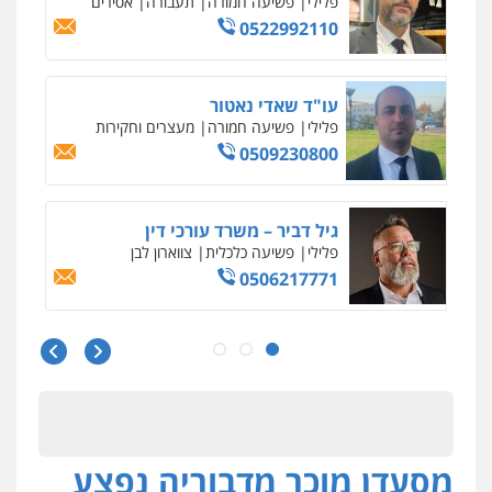
פלילי
פשיעה חמורה
תעבורה
אסירים
0522992110
עו"ד שאדי נאטור
פלילי
פשיעה חמורה
מעצרים וחקירות
0509230800
גיל דביר – משרד עורכי דין
פלילי
פשיעה כלכלית
צווארון לבן
0506217771
סלימאן אבו שעירה – משרד עורכי דין
פלילי
בטחוני
צבאי
נזיקין
0547780927
מסעדן מוכר מדבוריה נפצע
עו"ד אסף גונן