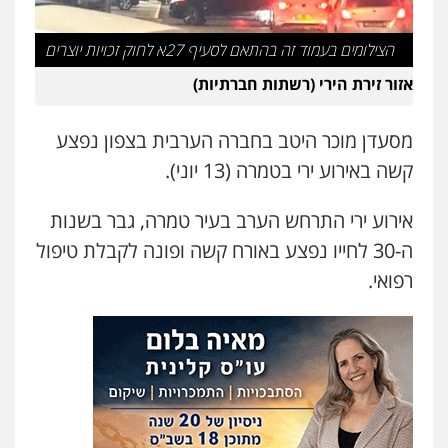
פלילי
כלכלי
עורכי דין לענייני אסירים
0525060666
הצילומים בעמוד זה בהתאם לסעיף 27א לחוק זכויות יוצרים
אזור זירת הירי (רשתות חברתיות)
גיא זהבי משרד עורכי דין
פלילי
משפחה
מסעדן מוכר היטב בחברה הערבית בצפון נפצע
503456449
קשה באירוע ירי בטמרה (13 יוני).
אירוע ירי התרחש הערב בעיר טמרה, גבר בשנות
עו"ד איהאב ג'לג'ולי
פלילי
מעצרים וחקירות
עורכי דין לענייני
ה-30 לחייו נפצע באורח קשה ופונה לקבלת טיפול
אסירים
0505216700
רפואי.
אייל בן שושן, עורך דין פלילי
פלילי
מעצרים וחקירות
פשיעה חמורה
נוער
רישום פלילי
0522763105