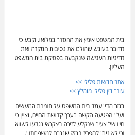
מנשה, אלמוג – עורכי דין
פלילי
עבירות תנועה
צווארון לבן
תעבורה
עו"ד איהאב ג'לג'ולי
עורכי דין לענייני אסירים
מעצרים וחקירות
פלילי
מעצרים וחקירות
עורכי דין לענייני
0546470989
אסירים
0505216700
בית המשפט אימץ את ההסדר במלואו, וקבע כי
עו"ד אבי כהן
פלילי
פשיעה חמורה
קטינים
אלימות
מדובר בעונש שהולם את נסיבות המקרה ואת
אייל בן שושן, עורך דין פלילי
סמים
עבירות מין
פלילי
מעצרים וחקירות
פשיעה חמורה
מדיניות הענישה שנקבעה בפסיקת בית המשפט
0523647066
נוער
רישום פלילי
העליון.
0522763105
ויקי שמואל – משרד עו"ד
אתר חדשות פלילי >>
פלילי
משפט פלילי
עו"ד שלומי שרון
עורך דין פלילי מומלץ >>
0528959600
פלילי
צבאי
מעצרים וחקירות
0547342002
בגזר הדין עמד בית המשפט על חומרת המעשים
קורל קרוז – עורך דין פלילי
ועל "הפגיעה הקשה בערך קדושת החיים, וציין כי
משפט פלילי
עו"ד אלון קריטי
חייו של צעיר שנקלע לזירה באקראי נגדעו לשווא
0545437431
פלילי
כלכלי
אלימות
סמים
מעצרים
וכי לא ניתן להפריז בנזק שנגרם למשפחתו".
0525544654