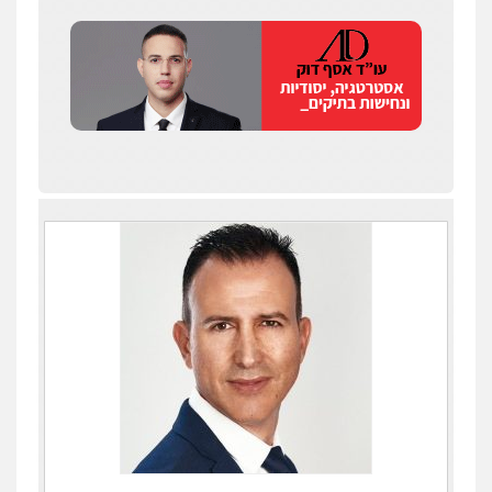
עו"ד איהאב ג'לג'ולי
פלילי
מעצרים וחקירות
עורכי דין לענייני
אסירים
0505216700
אייל בן שושן, עורך דין פלילי
פלילי
מעצרים וחקירות
פשיעה חמורה
נוער
רישום פלילי
0522763105
עו"ד שלומי שרון
פלילי
צבאי
מעצרים וחקירות