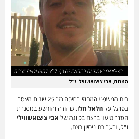
עו"ד זוהר ארבל
פלילי
פשיעה חמורה
מעצרים וחקירות
קטינים
0538788878
עו"ד אסף דוק
פלילי
עבירות מין
סמים והימורים
פשיעה
חמורה
חקירות ומעצרים
צווארון לבן והונאה
0526885006
הצילומים בעמוד זה בהתאם לסעיף 27א לחוק זכויות יוצרים
עו"ד שלי גורביץ – לוי
המנוח, אבי ציצואשווילי ז"ל
משפט פלילי
פשיעה חמורה
מעצרים
וחקירות
צבאי
תעבורה
0544218336
בית המשפט המחוזי בחיפה גזר 25 שנות מאסר
בפועל על
הלאל חלו
, שהודה והורשע במסגרת
משרד עורכי דין חן ברוך
הסדר טיעון ברצח בכוונה של
אבי ציצואשווילי
פלילי
דיני תעבורה
מעצרים וחקירות
ז"ל, ובעבירת ניסיון רצח.
0505078733