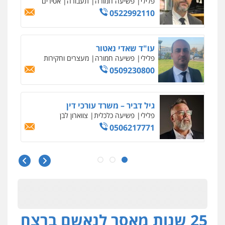
דוד אפרים משרד עורכי דין
פלילי
צווארון לבן
מס הכנסה
מע"מ
0506209859
עדי כרמלי – חברת עו"ד
פלילי
כלכלי
עורכי דין לענייני אסירים
0525060666
גיא זהבי משרד עורכי דין
פלילי
משפחה
503456449
עו"ד איהאב ג'לג'ולי
פלילי
מעצרים וחקירות
עורכי דין לענייני
אסירים
0505216700
25 שנות מאסר לנאשם ברצח