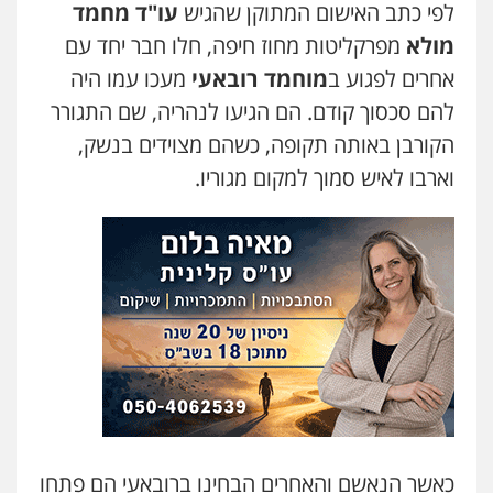
לפי כתב האישום המתוקן שהגיש
עו"ד מחמד
עו"ד קארין לגטיוי
מולא
מפרקליטות מחוז חיפה, חלו חבר יחד עם
פלילי
פשיעה חמורה
מעצרים וחקירות
אחרים לפגוע ב
מוחמד רובאעי
מעכו עמו היה
0507446995
להם סכסוך קודם. הם הגיעו לנהריה, שם התגורר
הקורבן באותה תקופה, כשהם מצוידים בנשק,
משרד עורכי דין טאי שרקי
וארבו לאיש סמוך למקום מגוריו.
פלילי
אסירים
תעבורה
מרב"ד
0547556464
עו"ד אילן אלימלך
פלילי
פשיעה חמורה
תעבורה
אסירים
0522992110
עו"ד שאדי נאטור
פלילי
פשיעה חמורה
מעצרים וחקירות
0509230800
כאשר הנאשם והאחרים הבחינו ברובאעי הם פתחו