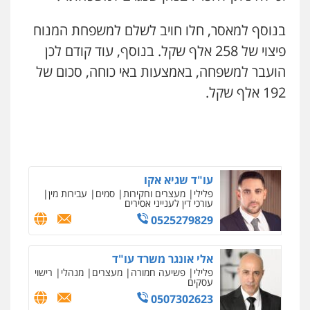
עו"ד עלי סעדי
בנוסף למאסר, חלו חויב לשלם למשפחת המנוח
פלילי
פשיעה חמורה
ליווי וייצוג בחקירות
עו"ד דפנה לביא
ומעצרים
פיצוי של 258 אלף שקל. בנוסף, עוד קודם לכן
משפחה
גישור
0508824984
הועבר למשפחה, באמצעות באי כוחה, סכום של
0507206063
192 אלף שקל.
עו"ד תומר בנישתי
פלילי
מעצרים וחקירות
צווארון לבן
פשיעה
עו"ד זוהר ארבל
חמורה
פלילי
פשיעה חמורה
מעצרים וחקירות
0546657865
קטינים
0538788878
עו"ד שגיא אקו
פלילי
מעצרים וחקירות
סמים
עבירות מין
עו"ד אסף דוק
עורכי דין לענייני אסירים
פלילי
עבירות מין
סמים והימורים
פשיעה
0525279829
חמורה
חקירות ומעצרים
צווארון לבן והונאה
0526885006
אלי אונגר משרד עו"ד
פלילי
פשיעה חמורה
מעצרים
מנהלי
רישוי
עסקים
0507302623