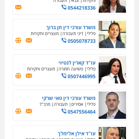
סלימאן אבו שעירה – משרד עורכי דין
פלילי
בטחוני
צבאי
נזיקין
0547780927
עו"ד אסף גונן
פלילי
פשע חמור
תעבורה
צבא
מעצרים
וחקירות
0542255161
גל דהן – משרד עורך דין פלילי
פלילי
פשיעה חמורה
סמים
מעצרים
וחקירות
0544723840
עו"ד ראוף נג'אר
פלילי
עורכי דין לענייני אסירים
מעצרים
סמים
רכוש
0548009246