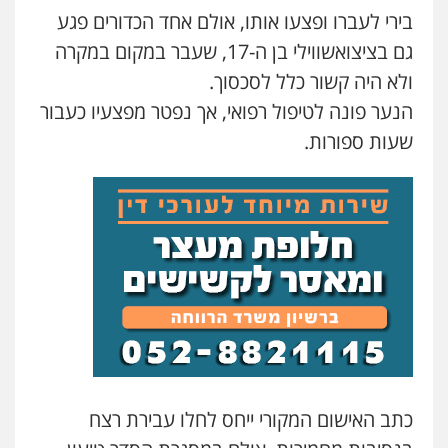
בירי לעברו ופצעו אותו, אולם אחד הכדורים פגע
גיל דביר – משרד עורכי דין
גם בציצואשווילי בן ה-17, שעבר במקום במקרה
פלילי
פשיעה כלכלית
צווארון לבן
ולא היה קשור כלל לסכסוך.
0506217771
הנער פונה לטיפול רפואי, אך נפטר מפצעיו כעבור
שעות ספורות.
סלימאן אבו שעירה – משרד עורכי דין
פלילי
בטחוני
צבאי
נזיקין
0547780927
עו"ד אסף גונן
פלילי
פשע חמור
תעבורה
צבא
מעצרים
וחקירות
0542255161
גל דהן – משרד עורך דין פלילי
פלילי
פשיעה חמורה
סמים
מעצרים
וחקירות
כתב האישום המקורי ייחס לחלו עבירת רצח
0544723840