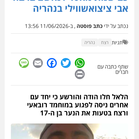
אייל בן שושן, עורך דין פלילי
אבי ציצואשווילי בנהריה
פלילי
מעצרים וחקירות
פשיעה חמורה
נוער
רישום פלילי
0522763105
נכתב על ידי
כתב פוסטה
, ב-11/06/2026 13:56
עו"ד שלומי שרון
תגיות
רצח
נהריה
פלילי
צבאי
מעצרים וחקירות
0547342002
sage
Facebook
Email
WhatsApp
Twitter
שתף כתבה עם
Print
חברים
עו"ד אלון קריטי
פלילי
כלכלי
אלימות
סמים
מעצרים
0525544654
הלאל חלו הודה והורשע כי יחד עם
אחרים ניסה לפגוע במוחמד רובאעי
עו"ד דפנה לביא
ורצח בטעות את הנער בן ה-17
משפחה
גישור
0507206063