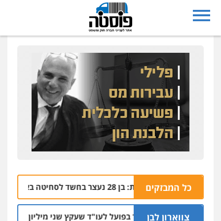
כל המבזקים
נצרת: בן 28 נעצר בחשד לסחיטה באיומים מטלפון שאינו שלו
04.08 | 1
צווארון לבן
מאסר בפועל לעו"ד שעקץ שני מיליון שקל על דירה הש
04.08 