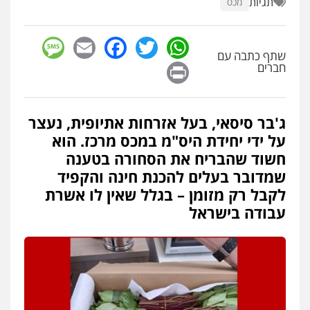
תגיות
מכס
sage
Facebook
Email
WhatsApp
Twitter
שתף כתבה עם
Print
חברים
ג'בר סיסאי, בעל אזרחות אתיופית, נעצר
על ידי יחידת היס"מ במכס מרכז. הוא
חשוד שהבריח את הסחורה בטענה
שמדובר בעלים להכנת חינה והקפיד
לקבל רק מזומן – בגלל שאין לו אשרת
עבודה בישראל