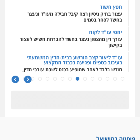
0544500346
חפץ חשוד
עצור בתיק ניסיון רצח קיבל חבילה מעו"ד ונעצר
בחשד לסחר בסמים
יחסי עו"ד לקוח
עורך דין מהצפון נעצר בחשד להברחת חשיש לעצור
בקישון
עו"ד ליאור קצב הורשע בבית-הדין המשמעתי
בעיכוב כספים ופגיעה בכבוד המקצוע
חודש בלבד לאחר שהופיע בכנס לשכת עורכי הדין,
קצב הורשע
10 מיליון
עורך-דין חשוד בהעלמת הכנסות והתחמקות ממס
רכישה
קטינים בסביבה מנוכרת
"ניכור הורי מכת מדינה": איך מתמודדים עם
ההשלכות ההרסניות של התופעה?
פוסטה בסושיאל
אלה המינויים