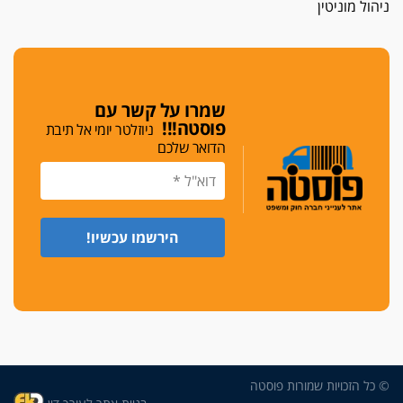
ניהול מוניטין
כפר מנדא: עורך דין נעצר בחשד להחזקת שני אקדח
גלוק
די לאלימות
פאנל הלשכה על האלימות: "כישלון שמתחיל בחינוך
ונגמר במשטרה"
שמרו על קשר עם
פוסטה!!!
ניוזלטר יומי אל תיבת
מנכ"ל עכשיו
הדואר שלכם
בימ"ש מחוזי: החלטת עמית בכר לדחות מינוי מנכ"ל
חדש ללשכה אינה סבירה
משפחה ופוליטיקה
עו"ד גלעד מנשה ויאיר בכורו חגגו בר מצווה, שרי
הליכוד הפציצו
אתיקה בהקפאה
הקדנציה החוקית של ועדות האתיקה הסתיימה
והלשכה מצאה פתרון מאולתר
הזעקה
עשרות עורכי דין הפגינו בחיפה: "דמנו אינו הפקר,
© כל הזכויות שמורות פוסטה
דורשים הגנה וביטחון"