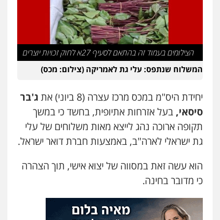
הצילומים בעמוד זה בהתאם לסעיף 27א לחוק זכויות יוצרים
המשלוח שנתפס: עלי גת לאמריקה (צילום: מכס)
יחידת היס"מ במכס מרכז עצרה (8 ביוני) את
ג'בר
סיסאי,
בעל אזרחות אתיופית, בחשד כי במשך
תקופה ארוכה נהג לייצא מאות משלוחים של עלי
גת ישראלי לארה"ב, באמצעות חברת דואר ישראל.
הוא עשה זאת במסווה של יצוא אישי, תוך הצהרה
כי מדובר בחינה.