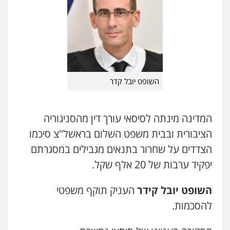
אחסון אתרים
מהירות
הגנה
גיבוי
תמיכה
שירותים
מקצועיים לעורכי דין
מרכז התחלה חדשה
השופט יובל קדר
אסירים
עבירות מין
שירותים מקצועיים
לעורכי דין
0544500346
המדינה מינתה לסיסאי עורך דין מהסניגוריה
מאיה בלום, עו"ס, טיפול ושיקום
הציבורית ובבית משפט השלום בראשל"צ סיכמו
טיפול בהתמכרויות
שירותים מקצועיים
הצדדים על שחרור בתנאים מגבילים במסגרתם
לעורכי דין
0504062539
יפקיד ערבות של 20 אלף שקל.
השופט יובל קידר
העניק תוקף משפטי
עו"ד ד"ר אבי שקד
עבירות כלכליות
הלבנת הון
חילוטים
להסכמות.
עבירות פליליות
0544385337