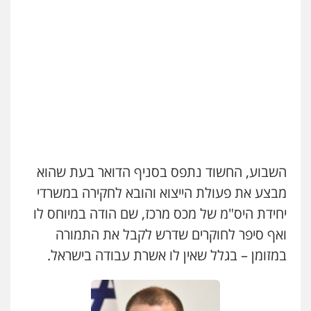
השבוע, החשוד נתפס בסניף הדואר בעת שהוא
ניר קידר – צלם
צילום עורכי דין
שירותים מקצועיים לעורכי
מבצע את פעולת הייצוא והובא לחקירה במשרדי
דין
יחידת היס"מ של מכס מרכז, שם הודה במיוחס לו
0504578527
ואף סיפר לחוקרים שדרש לקבל את התמורה
רונן הלל – מוניטין
במזומן – בגלל שאין לו אשרת עבודה בישראל.
מחיקת כתבות מגוגל ודחיקת אזכורים
שליליים
שירותים מקצועיים לעורכי דין
0522508109