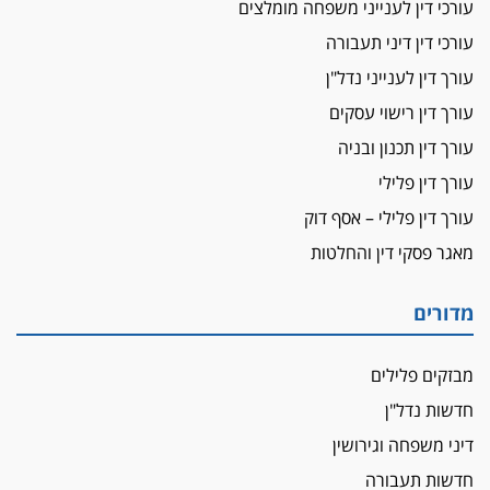
עורכי דין לענייני משפחה מומלצים
על המידתיות
ביה"ד המשמעתי ביטל השעיה לצמיתות של
עורכי דין דיני תעבורה
עורכת-דין שהביעה שמחה ב-7 באוקטובר
עורך דין לענייני נדל"ן
אשם
עורך דין רישוי עסקים
עו"ד הלל בבייב הורשע בהונאת עשרות לקוחות,
עורך דין תכנון ובניה
ההסדר: 7-9 שנות מאסר
עורך דין פלילי
דין ומקרקעין
עורך דין פלילי – אסף דוק
עורך דין ברמת השרון נחקר בחשד למרמה בעסקת
נדל"ן
מאגר פסקי דין והחלטות
"אני מכינה 5-6 ג'וינטים ביום"
תובעת משטרתית פוטרה בחשד לעישון סמים
מדורים
שנחשף בפעילות בלשים בטלגרם
לא בכל יום
מבזקים פלילים
עו"ד שרון נהרי חיתן את בנו הבכור דניאל
חדשות נדל"ן
הכנסת אישרה
דיני משפחה וגירושין
הגבלת שכר טרחה בייצוג נכי צה"ל ונפגעי פעולות
חדשות תעבורה
איבה