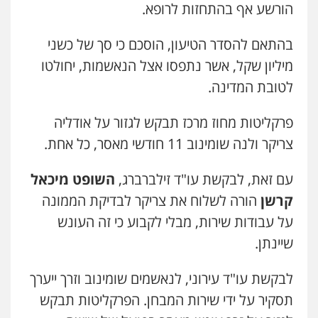
משפט פלילי
ייצוג שוטרים וסוהרים
חיילים
הורשע אף בהתחזות לרופא.
ועדות חקירה
0546312410
בהתאם להסדר הטיעון, הוסכם כי סך של כשני
מיליון שקל, אשר נתפסו אצל הנאשמות, יחולטו
עו"ד נעם שביט
לטובת המדינה.
פלילי
פשיעה חמורה
מיסים
הלבנת הון
פסיכיאטריה משפטית
0506216048
פרקליטות מחוז מרכז תבקש לגזור על אודליה
צריקר ולנה שומינוב 11 חודשי מאסר, כל אחת.
עו"ד אמיר כהן
פלילי
מעצרים וחקירות
תעבורה
עם זאת, לבקשת עו"ד זילברברג,
השופט מיכאל
0537470000
קרשן
הורה לשלוח את צריקר לבדיקת הממונה
על עבודות שירות, מבלי לקבוע כי זה העונש
אבי אמר משרד עורכי דין
שיינתן.
פלילי
משפחה
אזרחי מסחרי
0502130230
לבקשת עו"ד עירוני, לנאשמים שומינוב וזרך ייערך
תסקיר על ידי שירות המבחן. הפרקליטות תבקש
אברהם שהבזי – משרד עורכי דין