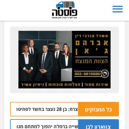
כל המבזקים
נצרת: בן 28 נעצר בחשד לסחיטה באיומים מטלפון שאינו שלו
04.08 | 17:57
צווארון לבן
חלק מאזור התעשייה ברמלה יהפוך למתחם מגורים עם 1,700 יחידות דיור