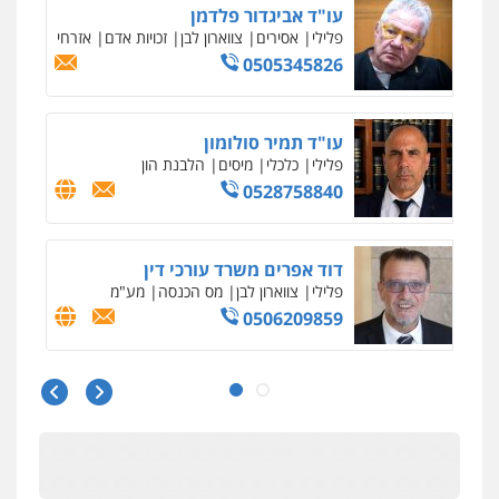
עו"ד אביגדור פלדמן
פלילי
אסירים
צווארון לבן
זכויות אדם
אזרחי
0505345826
עו"ד תמיר סולומון
פלילי
כלכלי
מיסים
הלבנת הון
0528758840
דוד אפרים משרד עורכי דין
פלילי
צווארון לבן
מס הכנסה
מע"מ
0506209859
עו"ד שרון נהרי
פלילי
צווארון לבן
כלכלי
פשיעה כלכלית
בינלאומי
הליכי הסגרה