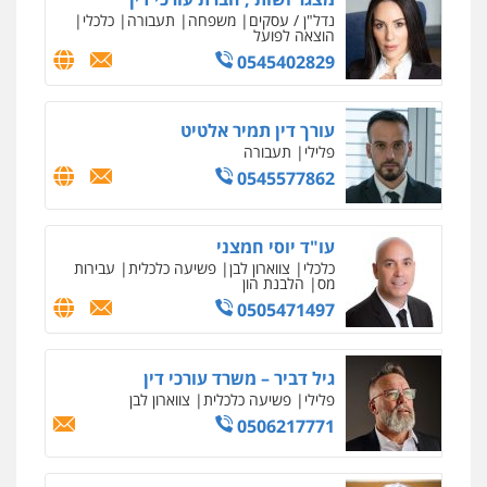
נדל"ן / עסקים
משפחה
תעבורה
כלכלי
הוצאה לפועל
0545402829
עורך דין תמיר אלטיט
פלילי
תעבורה
0545577862
עו"ד יוסי חמצני
כלכלי
צווארון לבן
פשיעה כלכלית
עבירות
מס
הלבנת הון
0505471497
גיל דביר – משרד עורכי דין
פלילי
פשיעה כלכלית
צווארון לבן
0506217771