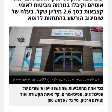
אוטיזם וקיבלו במרמה מביטוח לאומי
עו"ד יוסי חמצני
קצבאות בסך 2.6 מיליון שקל. בעלה של
כלכלי
צווארון לבן
פשיעה כלכלית
עבירות
מס
הלבנת הון
שומינוב הורשע בהתחזות לרופא
0505471497
גיל דביר – משרד עורכי דין
פלילי
פשיעה כלכלית
צווארון לבן
0506217771
עו"ד אביגדור פלדמן
פלילי
אסירים
צווארון לבן
זכויות אדם
אזרחי
0505345826
הצילומים בעמוד זה בהתאם לסעיף 27א לחוק זכויות יוצרים
בכל אחת מהתביעות שהוגשו זוייפו אישורים של
עו"ד תמיר סולומון
פסיכולוגים, פסיכיאטרים, קלינאיות תקשורת ועוד
פלילי
כלכלי
מיסים
הלבנת הון
(צילום ארכיון: טל גל / פלאש 90)
0528758840