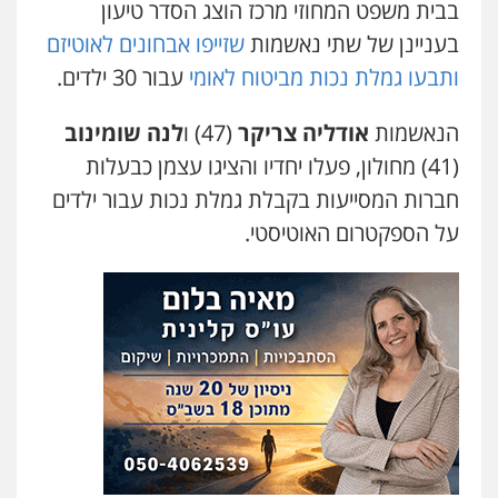
בבית משפט המחוזי מרכז הוצג הסדר טיעון
בעניינן של שתי נאשמות
שזייפו אבחונים לאוטיזם
דוד אפרים משרד עורכי דין
פלילי
צווארון לבן
מס הכנסה
מע"מ
ותבעו גמלת נכות מביטוח לאומי
עבור 30 ילדים.
0506209859
הנאשמות
אודליה צריקר
(47) ו
לנה שומינוב
(41) מחולון, פעלו יחדיו והציגו עצמן כבעלות
חברות המסייעות בקבלת גמלת נכות עבור ילדים
על הספקטרום האוטיסטי.