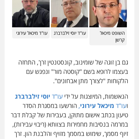
וחקירות
0544723840
חנא בולוס – משרד עורכי דין
השופט מיכאל
עו"ד יוסי זילברברג
עו"ד מיכאל עירוני
פלילי
פשיעה חמורה
צווארון לבן
נזיקין
קרשן
0546661544
גם בן זוגה של שומינוב, קונסטנטין זרך, התחזה
עו"ד אורי רינצקי
בעצמו לרופא בשם "קוסטה מור" ונפגש עם
פלילי
כלכלי
ניהול משפטים
הלקוחות "לצורך מתן אבחונים".
0506216813
הנאשמות, המיוצגות על ידי
עו"ד
יוסי זילברברג
עדי כרמלי – חברת עו"ד
ו
עו"ד
מיכאל עירוני
,
הורשעו במסגרת הסדר
פלילי
כלכלי
עורכי דין לענייני אסירים
טיעון בכתב אישום מתוקן, בעבירות של קבלת דבר
0525060666
במרמה בנסיבות מחמירות בצוותא (ריבוי עבירות),
זיוף מסמך, שימוש במסמך מזויף והלבנת הון. זרך
אילן כץ – משרד עורכי דין