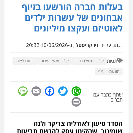
בעלות חברה הורשעו בזיוף
עו"ד (רו"ח) יואב ציוני
עבירות מס
הלבנת הון
שומות וערעורי מס
אבחונים של עשרות ילדים
0505430819
לאוטיזם ועקצו מיליונים
עו"ד ד"ר איתן פינקלשטיין
נכתב על ידי
זיו קריסטל
, ב-10/06/2026 20:32
כלכלי
הלבנת הון
חילוט
ייעוץ לעורכי דין
0507061374
תגיות
עו"ד יוסי זילברברג
עו"ד מיכאל עירוני
ביטוח לאומי
הונאה
זיוף
מצגר ושות', חברת עורכי דין
נדל"ן / עסקים
משפחה
תעבורה
כלכלי
הוצאה לפועל
sage
Facebook
Email
WhatsApp
Twitter
0545402829
שתף כתבה עם
Print
חברים
עורך דין תמיר אלטיט
פלילי
תעבורה
0545577862
הסדר טיעון לאודליה צריקר ולנה
שומינוב, שהקימו עסק להגשת תביעות