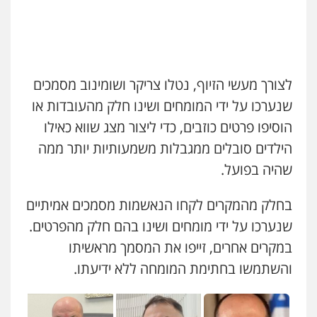
לצורך מעשי הזיוף, נטלו צריקר ושומינוב מסמכים
שנערכו על ידי המומחים ושינו חלק מהעובדות או
הוסיפו פרטים כוזבים, כדי ליצור מצג שווא כאילו
הילדים סובלים ממגבלות משמעותיות יותר ממה
שהיה בפועל.
בחלק מהמקרים לקחו הנאשמות מסמכים אמיתיים
עו"ד יניב זוסמן
שנערכו על ידי מומחים ושינו בהם חלק מהפרטים.
פלילי
כלכלי
פשיעה חמורה
מעצרים
במקרים אחרים, זייפו את המסמך מראשיתו
וחקירות
0525199949
והשתמשו בחתימת המומחה ללא ידיעתו.
גל דהן – משרד עורך דין פלילי
פלילי
פשיעה חמורה
סמים
מעצרים