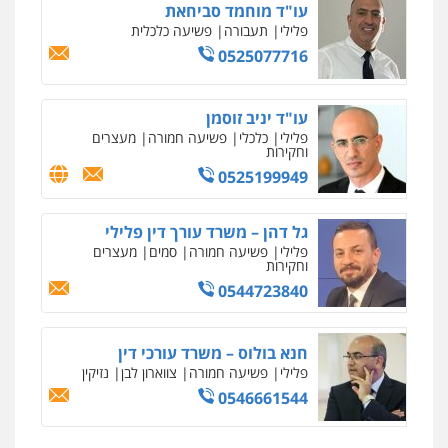
עו"ד מוחמד סביחאת
פלילי
תעבורה
פשיעה כלכלית
0525077716
מרכז התחלה חדשה
אסירים
עבירות מין
שירותים מקצועיים
לעורכי דין
עו"ד יניב זוסמן
0544500346
פלילי
כלכלי
פשיעה חמורה
מעצרים
וחקירות
0525199949
מאיה בלום, עו"ס, טיפול ושיקום
טיפול בהתמכרויות
שירותים מקצועיים
לעורכי דין
גל דהן – משרד עורך דין פלילי
0504062539
פלילי
פשיעה חמורה
סמים
מעצרים
וחקירות
0544723840
עו"ד ד"ר אבי שקד
עבירות כלכליות
הלבנת הון
חילוטים
עבירות פליליות
חנא בולוס – משרד עורכי דין
0544385337
פלילי
פשיעה חמורה
צווארון לבן
נזיקין
0546661544
איתי חקירות – שירותים לעורכי דין
חקירות פרטיות
חקירות כלכליות
חקירות