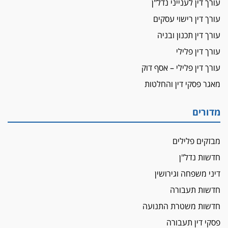
עורך דין לענייני נדל"ן
אשם
עורך דין רישוי עסקים
עו"ד הלל בבייב הורשע בהונאת עשרות לקוחות,
עורך דין תכנון ובניה
ההסדר: 7-9 שנות מאסר
עורך דין פלילי
דין ומקרקעין
עורך דין פלילי – אסף דוק
עורך דין ברמת השרון נחקר בחשד למרמה בעסקת
נדל"ן
מאגר פסקי דין והחלטות
"אני מכינה 5-6 ג'וינטים ביום"
תובעת משטרתית פוטרה בחשד לעישון סמים
מדורים
שנחשף בפעילות בלשים בטלגרם
לא בכל יום
מבזקים פלילים
עו"ד שרון נהרי חיתן את בנו הבכור דניאל
חדשות נדל"ן
הכנסת אישרה
דיני משפחה וגירושין
הגבלת שכר טרחה בייצוג נכי צה"ל ונפגעי פעולות
חדשות תעבורה
איבה
חדשות משטרת התנועה
איתות מירושלים
פסקי דין תעבורה
יו"ר המחוז צ'צ'קס מכנס ישיבה להדחת