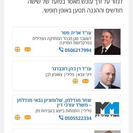
לגזור על זרך עונש מאסר בפועל של שישה
מיסים
כלכלי
פלילי
פשיעה כלכלית
הלבנת
הון
חודשים וההגנה תטען באופן חופשי.
0504456555
עו"ד אריה פטר
לשעבר סגן מנהל המחלקה הפלילית
בפרקליטות המדינה
0506217994
ניר קידר – צלם
צילום עורכי דין
שירותים מקצועיים לעורכי
דין
עו"ד רן כהן רוכברגר
0504578527
דיני צבא
פלילי
צווארון לבן
רונן הלל – מוניטין
מחיקת כתבות מגוגל ודחיקת אזכורים
שליליים
שירותים מקצועיים לעורכי דין
שחר מנדלמן, שלומציון גבאי מנדלמן
– משרד עורכי דין
0522508109
פלילי
התמחות בייצוג בעבירות מין
0505522334
אחסון אתרים
מהירות
הגנה
גיבוי
תמיכה
שירותים
מקצועיים לעורכי דין