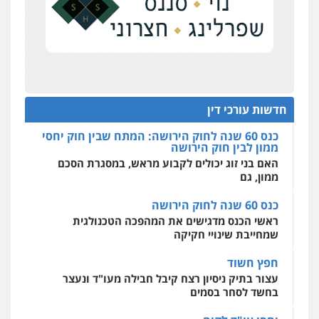
0522508109
תנו וקחו
הדוקטורט של עו"ד יואב ציוני: מע"מ ומוסדות ללא
אחסון אתרים
כוונת רווח
מהירות
הגנה
גיבוי
תמיכה
שירותים
מקצועיים לעורכי דין
כנס 60 שנה לחוק הירושה: המתח שבין חוק יחסי
ממון לבין חוק הירושה
האם בני זוג יכולים לקבוע מראש, במסגרת הסכם
חדשות עורכי דין
ממון, גם
מרכז התחלה חדשה
אסירים
עבירות מין
שירותים מקצועיים
כנס 60 שנה לחוק הירושה
לעורכי דין
ראשי הכנס מדגישים את המהפכה הטכנולגית
0544500346
שמחייבת שינויי חקיקה
חפץ חשוד
מאיה בלום, עו"ס, טיפול ושיקום
עצור בתיק ניסיון רצח קיבל חבילה מעו"ד ונעצר
טיפול בהתמכרויות
שירותים מקצועיים
לעורכי דין
בחשד לסחר בסמים
0504062539
יחסי עו"ד לקוח
עורך דין מהצפון נעצר בחשד להברחת חשיש לעצור
עו"ד ד"ר אבי שקד
בקישון
עבירות כלכליות
הלבנת הון
חילוטים
עבירות פליליות