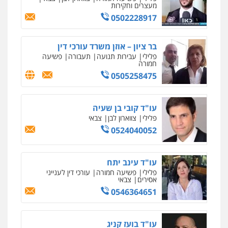
עו"ד בועז קניג
פלילי
משפחה
כלכלי
צבאי
0507003001
עו"ד אבי כהן
פלילי
פשיעה חמורה
קטינים
אלימות
סמים
עבירות מין
0523647066
עו"ד ירון גיגי
פלילי
צווארון לבן
מעצרים
הליכי הסגרה
0522249087
עו"ד דרוויש נאשף
פלילי
פשיעה חמורה
זכויות אדם
0527448141