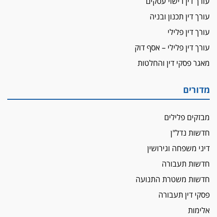
עורך דין רישוי עסקים
עורך דין ברמת השרון נחקר בחשד למרמה בעסקת
עורך דין תכנון ובניה
נדל"ן
עורך דין פלילי
"אני מכינה 5-6 ג'וינטים ביום"
עורך דין פלילי – אסף דוק
תובעת משטרתית פוטרה בחשד לעישון סמים
שנחשף בפעילות בלשים בטלגרם
מאגר פסקי דין והחלטות
לא בכל יום
עו"ד שרון נהרי חיתן את בנו הבכור דניאל
מדורים
הכנסת אישרה
הגבלת שכר טרחה בייצוג נכי צה"ל ונפגעי פעולות
מבזקים פלילים
איבה
חדשות נדל"ן
איתות מירושלים
דיני משפחה וגירושין
יו"ר המחוז צ'צ'קס מכנס ישיבה להדחת
חדשות תעבורה
ממלא-מקומו, ועמית בכר שותק
חדשות משטרת התנועה
מחאת הפרקליטים והסנגורים
פסקי דין תעבורה
יצאו לשעה מבית המשפט ועמדו בחוץ לאות הזדהות
עם השופטים
אלימות