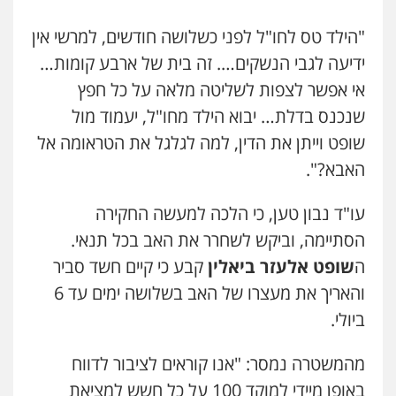
"הילד טס לחו"ל לפני כשלושה חודשים, למרשי אין
ידיעה לגבי הנשקים…. זה בית של ארבע קומות…
אי אפשר לצפות לשליטה מלאה על כל חפץ
שנכנס בדלת… יבוא הילד מחו"ל, יעמוד מול
שופט וייתן את הדין, למה לגלגל את הטראומה אל
האבא?".
עו"ד נבון טען, כי הלכה למעשה החקירה
הסתיימה, וביקש לשחרר את האב בכל תנאי.
ה
שופט אלעזר ביאלין
קבע כי קיים חשד סביר
והאריך את מעצרו של האב בשלושה ימים עד 6
ביולי.
מהמשטרה נמסר: "אנו קוראים לציבור לדווח
באופן מיידי למוקד 100 על כל חשש למציאת