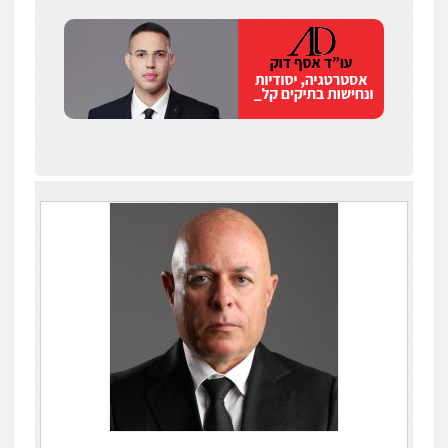
עו"ד יאיר בן סימון
פלילי
תעבורה
אזרחי
נזיקין
ביטוח
0505719060
עו"ד מוחמד רחאל
פלילי
פשיעה חמורה
צווארון לבן
צבאי
מעצרים וחקירות
0502228917
בר ציון – אוזן משרד עורכי דין
פלילי
עבירות תנועה
תעבורה
פשיעה
חמורה
0505258475