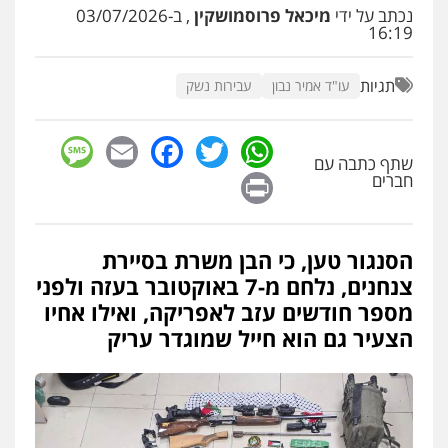
נכתב על ידי
מיכאל פרוסמושקין
, ב-03/07/2026
16:19
עו"ד קובי בן שעיה
פלילי
צווארון לבן
צבאי
תגיות
עו"ד אמיר נבון
עבירות נשק
0524040052
sage
Facebook
Email
WhatsApp
Twitter
עו"ד עינב יתח
שתף כתבה עם
פלילי
פשיעה חמורה
עורכי דין לענייני
Print
חברים
אסירים
צבאי
0546364651
הסנגור טען, כי הבן משרת בסיירת
עו"ד בועז קניג
צנחנים, נלחם מ-7 באוקטובר בעזה ולפני
פלילי
משפחה
כלכלי
צבאי
מספר חודשים עזב לאפריקה, ואילו אחיו
0507003001
הצעיר גם הוא חייל שמוגדר עריק
עו"ד אבי כהן
פלילי
פשיעה חמורה
קטינים
אלימות
סמים
עבירות מין
0523647066