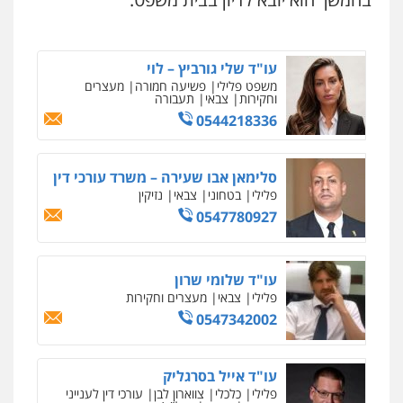
עו"ד שלי גורביץ – לוי
משפט פלילי
פשיעה חמורה
מעצרים
וחקירות
צבאי
תעבורה
0544218336
סלימאן אבו שעירה – משרד עורכי דין
פלילי
בטחוני
צבאי
נזיקין
0547780927
עו"ד שלומי שרון
פלילי
צבאי
מעצרים וחקירות
0547342002
עו"ד אייל בסרגליק
פלילי
כלכלי
צווארון לבן
עורכי דין לענייני