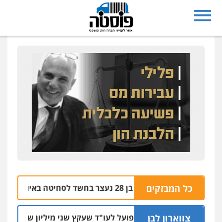
נצרת: בן 28 נעצר בחשד לסחיטה באיומים מטלפון שאינו שלו
כל המבזקים
04.0
צווארון לבן
מאסר בפועל לעו"ד שעקץ שני מיליון שקל על דירה השיי
0