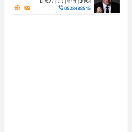
אסירים
אזרחי
נדל"ן / עסקים
0528488515
ניר קידר – צלם
צילום עורכי דין
שירותים מקצועיים לעורכי
דין
0504578527