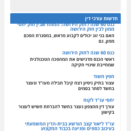
תנו וקחו
מקצועיים לעורכי דין
הדוקטורט של עו"ד יואב ציוני: מע"מ ומוסדות ללא
כוונת רווח
חדשות עורכי דין
כנס 60 שנה לחוק הירושה: המתח שבין חוק יחסי
מרכז התחלה חדשה
ממון לבין חוק הירושה
אסירים
עבירות מין
שירותים מקצועיים
לעורכי דין
האם בני זוג יכולים לקבוע מראש, במסגרת הסכם
ממון, גם
0544500346
כנס 60 שנה לחוק הירושה
מאיה בלום, עו"ס, טיפול ושיקום
ראשי הכנס מדגישים את המהפכה הטכנולגית
טיפול בהתמכרויות
שירותים מקצועיים
שמחייבת שינויי חקיקה
לעורכי דין
0504062539
חפץ חשוד
עצור בתיק ניסיון רצח קיבל חבילה מעו"ד ונעצר
בחשד לסחר בסמים
עו"ד ד"ר אבי שקד
עבירות כלכליות
הלבנת הון
חילוטים
יחסי עו"ד לקוח
עבירות פליליות
עורך דין מהצפון נעצר בחשד להברחת חשיש לעצור
0544385337
בקישון
עו"ד ליאור קצב הורשע בבית-הדין המשמעתי
איתי חקירות – שירותים לעורכי דין
בעיכוב כספים ופגיעה בכבוד המקצוע