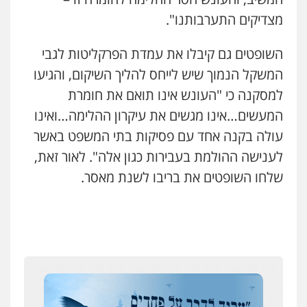
מצדיקים התערבותנו".
השופטים גם קיבלו את עמדת הפרקליטות לגבי
המשקל הנמוך שיש לייחס להליך השיקום, והגיעו
למסקנה כי "העונש אינו תואם את חומרת
המעשים…אינו מגשים את עיקרון ההלימה…ואינו
עולה בקנה אחד עם פסיקות בתי המשפט באשר
לענישה ההולמת בעבירות כגון אלה". לאור זאת,
שלחו השופטים את בריבו לשנת מאסר.
איומים כתובים
ניר קידר – צלם
תושב סכנין חשוד ששלח הודעות מאיימות לעורך דין
צילום עורכי דין
שירותים מקצועיים לעורכי
מקומי
דין
0504578527
אבי שקד מונה
כחבר ועדת איסור הלבנת הון בלשכת עורכי הדין
רונן הלל – מוניטין
194 עורכי הדין החדשים
מחיקת כתבות מגוגל ודחיקת אזכורים
שליליים
שירותים מקצועיים לעורכי דין
אחרי המלחמה: הוסמכו בירושלים עורכות ועורכי