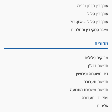
נדל"ן
עורך דין תכנון ובניה
"אני מכינה 5-6 ג'וינטים ביום"
עורך דין פלילי
תובעת משטרתית פוטרה בחשד לעישון סמים
עורך דין פלילי – אסף דוק
שנחשף בפעילות בלשים בטלגרם
מאגר פסקי דין והחלטות
לא בכל יום
עו"ד שרון נהרי חיתן את בנו הבכור דניאל
מדורים
הכנסת אישרה
הגבלת שכר טרחה בייצוג נכי צה"ל ונפגעי פעולות
מבזקים פלילים
איבה
חדשות נדל"ן
איתות מירושלים
דיני משפחה וגירושין
יו"ר המחוז צ'צ'קס מכנס ישיבה להדחת
ממלא-מקומו, ועמית בכר שותק
חדשות תעבורה
מחאת הפרקליטים והסנגורים
חדשות משטרת התנועה
יצאו לשעה מבית המשפט ועמדו בחוץ לאות הזדהות
פסקי דין תעבורה
עם השופטים
אלימות
הביקורת חוגגת