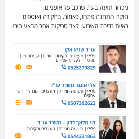
פלילי
כלכלי
עורכי דין לענייני אסירים
מכדור תועה בעת שרכב על אופניים.
0525060666
עו"ד תומר בנישתי
חוקרי התחנה פתחו, כאמור, בחקירה ואוספים
פלילי
מעצרים וחקירות
צווארון לבן
פשיעה
חמורה
ראיות מזירת האירוע, לצד סריקות אחר מבצע הירי.
0546657865
גיא זהבי משרד עורכי דין
פלילי
משפחה
503456449
עו"ד שגיא אקו
פלילי
מעצרים וחקירות
סמים
עבירות מין
עורכי דין לענייני אסירים
0525279829
עו"ד איהאב ג'לג'ולי
ניר קידר – צלם
פלילי
מעצרים וחקירות
עורכי דין לענייני
צילום עורכי דין
שירותים מקצועיים לעורכי
אסירים
דין
אלי אונגר משרד עו"ד
0505216700
0504578527
פלילי
פשיעה חמורה
מעצרים
מנהלי
רישוי
עסקים
0507302623
אייל בן שושן, עורך דין פלילי
רונן הלל – מוניטין
פלילי
מעצרים וחקירות
פשיעה חמורה
מחיקת כתבות מגוגל ודחיקת אזכורים
נוער
רישום פלילי
שליליים
שירותים מקצועיים לעורכי דין
0522763105
לוי מלאך דדון – משרד עו"ד
0522508109
פלילי
פשיעה חמורה
מעצרים וחקירות
0544231863