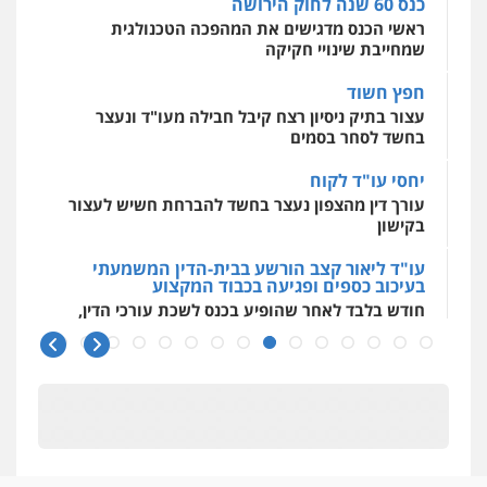
כנס 60 שנה לחוק הירושה
המתה
עבירות מין
ראשי הכנס מדגישים את המהפכה הטכנולגית
0509930581
דוד אפרים משרד עורכי דין
שמחייבת שינויי חקיקה
פלילי
צווארון לבן
מס הכנסה
מע"מ
0506209859
חפץ חשוד
עו"ד יפעת שוורץ סיל
עצור בתיק ניסיון רצח קיבל חבילה מעו"ד ונעצר
פלילי
תעבורה
בחשד לסחר בסמים
0523379525
עדי כרמלי – חברת עו"ד
יחסי עו"ד לקוח
פלילי
כלכלי
עורכי דין לענייני אסירים
עורך דין מהצפון נעצר בחשד להברחת חשיש לעצור
0525060666
עו"ד אליה חן ברק
בקישון
פלילי
פשיעה חמורה
ליווי וייצוג בחקירות
ומעצרים
אסירים
נוער
עו"ד ליאור קצב הורשע בבית-הדין המשמעתי
0525914163
בעיכוב כספים ופגיעה בכבוד המקצוע
גיא זהבי משרד עורכי דין
חודש בלבד לאחר שהופיע בכנס לשכת עורכי הדין,
פלילי
משפחה
קצב הורשע
503456449
עו"ד אריה פטר
לשעבר סגן מנהל המחלקה הפלילית
10 מיליון
בפרקליטות המדינה
עורך-דין חשוד בהעלמת הכנסות והתחמקות ממס
0506217994
עו"ד איהאב ג'לג'ולי
רכישה
פלילי
מעצרים וחקירות
עורכי דין לענייני
אסירים
קטינים בסביבה מנוכרת
0505216700
משרד עורכי דין פארס פלאח
"ניכור הורי מכת מדינה": איך מתמודדים עם