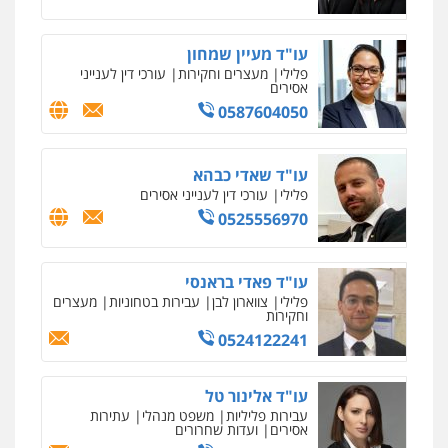
עו"ד שלומי שרון
אחסון אתרים
פלילי
צבאי
מעצרים וחקירות
מהירות
הגנה
גיבוי
תמיכה
שירותים
מקצועיים לעורכי דין
0547342002
עו"ד מעיין שמחון
פלילי
מעצרים וחקירות
עורכי דין לענייני
אסירים
0587604050
עו"ד אלון קריטי
מרכז התחלה חדשה
פלילי
כלכלי
אלימות
סמים
מעצרים
אסירים
עבירות מין
שירותים מקצועיים
לעורכי דין
0525544654
עו"ד שאדי כבהא
0544500346
פלילי
עורכי דין לענייני אסירים
0525556970
עו"ד דפנה לביא
מאיה בלום, עו"ס, טיפול ושיקום
משפחה
גישור
טיפול בהתמכרויות
שירותים מקצועיים
לעורכי דין
0507206063
עו"ד פאדי בראנסי
0504062539
פלילי
צווארון לבן
עבירות בטחוניות
מעצרים
וחקירות
0524122241
עו"ד זוהר ארבל
עו"ד ד"ר אבי שקד
פלילי
פשיעה חמורה
מעצרים וחקירות
עבירות כלכליות
הלבנת הון
חילוטים
קטינים
עבירות פליליות
עו"ד אלינור טל
0538788878
0544385337
עבירות פליליות
משפט מנהלי
עתירות
אסירים
ועדות שחרורים