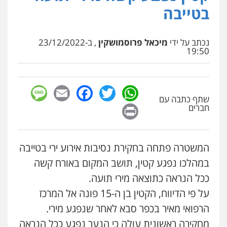
פלילי
פשע חמור
תעבורה
צבא
מעצרים
בטייבה
וחקירות
עו"ד אבי כהן
0542255161
פלילי
פשיעה חמורה
קטינים
אלימות
סמים
עבירות מין
נכתב על ידי
מיכאל פרוסמושקין
, ב-23/12/2022
0523647066
גל דהן – משרד עורך דין פלילי
19:50
פלילי
פשיעה חמורה
סמים
מעצרים
וחקירות
0544723840
ויקי שמואל – משרד עו"ד
sage
Facebook
Email
WhatsApp
Twitter
פלילי
משפט פלילי
שתף כתבה עם
0528959600
Print
עו"ד ראוף נג'אר
חברים
פלילי
עורכי דין לענייני אסירים
מעצרים
סמים
רכוש
0548009246
קורל קרוז – עורך דין פלילי
המשטרה פתחה בחקירת נסיבות אירוע ירי בטייבה
משפט פלילי
0545437431
במהלכו נפגע קטין, תושב המקום באורח קשה
דוד אפרים משרד עורכי דין
ככל הנראה כתוצאה מירי תועה.
פלילי
צווארון לבן
מס הכנסה
מע"מ
0506209859
על פי הדיווח, הקטין בן ה-15 פונה אל המרכז
עו"ד עלי סעדי
פלילי
פשיעה חמורה
ליווי וייצוג בחקירות
הרפואי מאיר בכפר סבא לאחר שנפגע מירי.
ומעצרים
0508824984
מחקירה ראשונית עולה כי הנער נפגע ככל הנראה
עדי כרמלי – חברת עו"ד