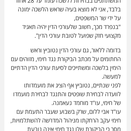
המשתתפים בבחירות ללשכה עומד על 28 אחוז
בלבד, אני לא מוצא בעיה שראש הלשכה ימונה
על ידי שר המשפטים,
"בנפרד מכך, חשוב שלעורכי הדין יהיה תאגיד
מקצועי חזק שפועל לטובת עורכי הדין".
בדומה ללאור, גם עורכי הדין נטוביץ וראש
החתומים על מכתב הביקורת נגד חימי, מזוהים עם
הימין בלשכה ומשתייכים לסיעת עורכי הדין הדתיים
למעשה.
לפני שנתיים, נטוביץ אף הציג את מועמדותו
לוועדה לבחירת שופטים והתנגד לבחירת מועמדו
של חימי, עו"ד מוחמד נעאמנה.
עו"ד אבי ללום, שרק בשבוע שעבר התעמת עם
חימי עקב הרחקתו מניהול המדרשה להשתלמויות,
מסר כי הביקורת שלו נגד חימי אינה נובעת