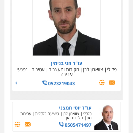
גולדמן ושות' – משרד עו"ד
כלכלי
צווארון לבן
עבירות מס
איסור הלבנת הון
036966733
עו"ד אלי סרור
עו"ד חגי בנימין
מיסים
פלילי
כלכלי
פשיטות רגל
הוצאה לפועל
פלילי
צווארון לבן
אזרחי
חקירות ומעצרים
אסירים
נפגעי
עבירה
0522614884
0523219043
עו"ד יוסי חמצני
כלכלי
צווארון לבן
פשיעה כלכלית
עבירות
מס
הלבנת הון
0505471497