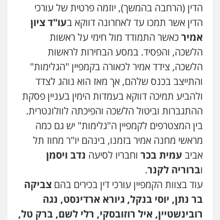
הדין (הרחבה בהמשך), יוזמה פרטית של עורכי
הדין אשר תמכו עד לאחרונה דווקא ב
עו"ד ציון
אמיר
כאשר התמודד מול חימי על ראשות
הלשכה, והפסיד. במסע הבחירות לראשות
הלשכה, צידד אמיר לכאורה בקמפיין "הגלימות"
והתייצב בכנס שלהם, אך מאז הוא נוהג לצדד
ולהביע תמיכה דווקא בעמדות הימין בעניין פסקת
ההתגברות וביטול הלשכה והפיכתה לוולונטרית.
בין המצטרפים לקמפיין ה"גלימות" יש גם כמה
מראשי מחנה אמיר בזמנו, בינהם יו"ר מחוז תל
אביב
עמית בכר
וחבריו לסיעה
נדב ויסמן
ו
ברוריה לקנר
.
עוד בצוות הקמפיין עורכי דין בכירים בהם
צביקה
בר נתן, יוסי בנקל, גיורא ארדינסט, נגה
רובינשטיין, איל רוזובסקי, רלי לשם, ברק טל,