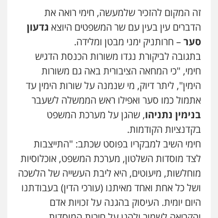
זה המקום להזכיר שלמעשה, חימי רואה את
עו"ד אורי רינצקי
הדברים עין בעין עם שר המשפטים היוצא
גדעון
פלילי
כלכלי
ניהול משפטים
סער
– חרותניק ימני מבטן ומלידה.
0506216813
בתגובה לביקורת נגדו משורות הכנסת הדגיש
חימי, "כי המחאה הציבורית באה גם משורות
שחר לדובסקי, עו"ד
הימין", ליתר דיוק, מי שנמנה על שורות הימין עד
פלילי
מעצרים וחקירות
עבירות המתה
עורכי
דין לענייני אסירים
אתמול כמו סער ואפילו ראש הממשלה לשעבר
0507913332
בנימין נתניהו
, שהגן על מערכת המשפט
בקדנציות הקודמות.
עו"ד מירב נוסבוים
פלילי
מעצרים וחקירות
נוער
עורכי דין
חימי השיב למבקריו בפוסט שכתב: "התייצבות
לענייני אסירים
לצד מוסדות השלטון, מערכת המשפט, אוכלוסיות
0522331443
מוחלשות, מיעוטים, היא ליבת העשייה של הלשכה
ושל כל אחת ואחד מאיתנו (עורכי הדין) בעבודתנו
עו"ד נעם שביט
פלילי
פשיעה חמורה
מיסים
הלבנת הון
היום יומית. העיסוק בהגנה על זכויות אדם
פסיכיאטריה משפטית
והקריאה לשמור ולהגן על חירות המוסדות
0506216048