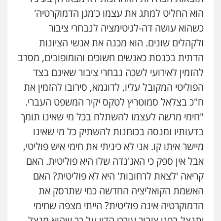
הוא החליט למתג את עצמו כ'מגן הדמוקרטיה'
כשהוא עושה דה-לגיטימציה לנבחרי ציבור
ולקהלים שונים. הוא מכנה את אנשי הציונות
הדתית בכנסת כאנשים חשוכים והומופובים, מסרב
להזמין לאירועי לשכה נבחרי ציבור שאינם בצד
הפוליטי המקובל עליו, לדוגמא, סירובו להזמין את
ח"כ בצלאל סמוטריץ לטקס יקיר המשפט העברי.
"חימי מרשה לעצמו להשתלח בכל מי שאינו תומך
בדעותיו ומנסה בכוחנות להשתיק כל מי שאינו
מיישר איתו קו. אני לא כיניתי את חימי איש פוליטי,
אבל אין ספק כי האג'נדה שלו היא פוליטית. האם
קריאה 'לצאת לרחובות' היא לא פוליטית? האם
האשמת הקואליציה החדשה כמי שתרסק את
הדמוקרטיה אינה פוליטית? הייתי מצפה שחימי
יתנצל בפני ציבור עורכי הדין על כך שהוא מנצל