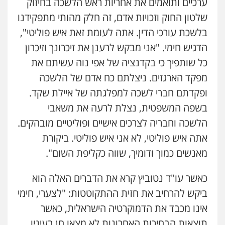
ערכיים ותואמים את אחריות ראש הלשכה בחיזוק
שלטון החוק וזכויות אדם, זה חלק מהותי מתפקידנו
בלשכת עורכי הדין. אתה לעומת זאת איש פוליטי",
הדגיש חימי. "אני מבקש לרענן את זיכרונך וזיכרון
כל שותפיך כי בקדנציה של אפי נוה עשיתם את
מפקד הארגזים. ניצלתם כח אדם של הלשכה
ופקדתם חברי לשכה למפלגתה של איילת שקד.
בשפה המשפטית, נצלת לרעה את משאבי
הלשכה וחבריה לצרכים אישיים ופוליטיים מובהקים.
אתה איש פוליטי, לא אני איש פוליטי. ביקורת
מאנשים כמוך ודומיך, שווה כקליפת השום".
כאשר עו"ד נטוביץ קרא את הדברים האלה הוא
ביקש להרחיב את חזית ההתקוטטות: "לצערי, חימי
אינו מכבד את הדמוקרטיה הישראלית, כאשר
תוצאות הבחירות האחרונות לא מצאו חן בעיניו