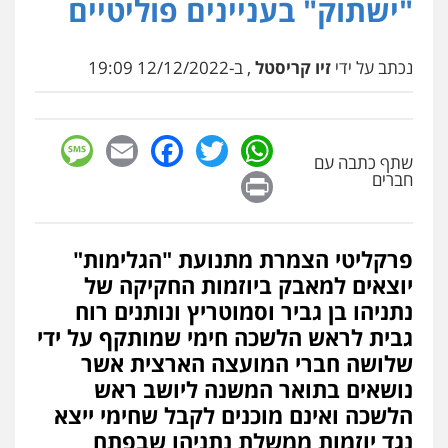
"ישתוק" בעניינים פוליטיים
נכתב על ידי
זיו קריסטל
, ב-12/12/2022 19:09
sage
Facebook
Email
WhatsApp
Twitter
שתף כתבה עם
Print
חברים
פרקליטי הצמרת מתנועת "הגלימות"
יוצאים למאבק ביוזמות החקיקה של
נתניהו בן גביר וסמוטריץ ונותנים רוח
גבית לראש הלשכה חימי שמותקף על ידי
שלושה חברי המועצה הארצית אשר
נושאים בתואר המשנה ליושב ראש
הלשכה ואינם מוכנים לקבל שחימי ייצא
נגד יוזמות ממשלת נתניהו שבפתח