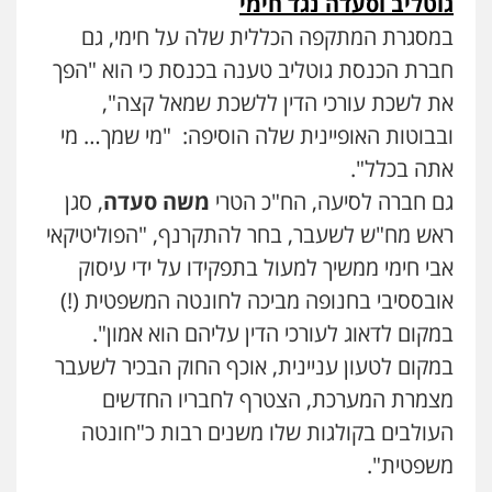
גוטליב וסעדה נגד חימי
במסגרת המתקפה הכללית שלה על חימי, גם
חברת הכנסת גוטליב טענה בכנסת כי הוא "הפך
את לשכת עורכי הדין ללשכת שמאל קצה",
ובבוטות האופיינית שלה הוסיפה: "מי שמך… מי
אתה בכלל".
גם חברה לסיעה, הח"כ הטרי
משה סעדה
, סגן
ראש מח"ש לשעבר, בחר להתקרנף, "הפוליטיקאי
אבי חימי ממשיך למעול בתפקידו על ידי עיסוק
אובססיבי בחנופה מביכה לחונטה המשפטית (!)
במקום לדאוג לעורכי הדין עליהם הוא אמון".
במקום לטעון עניינית, אוכף החוק הבכיר לשעבר
מצמרת המערכת, הצטרף לחבריו החדשים
עו"ד יניב זוסמן
העולבים בקולגות שלו משנים רבות כ"חונטה
פלילי
כלכלי
פשיעה חמורה
מעצרים
וחקירות
משפטית".
0525199949