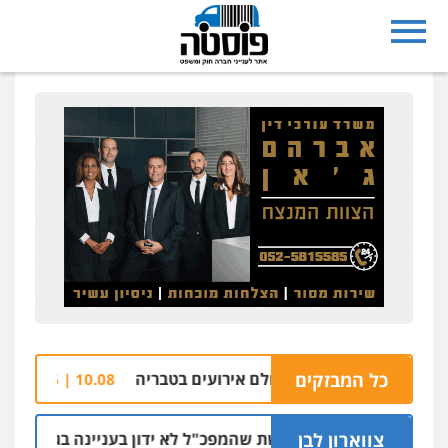
כל המבזקים
מים בהצתת אולם אירועים בטבריה
חשד: אסיר 
10.08 | 09:25
צווארון לבן
ניצב שושן דורשת שהמפכ"ל לא ידון בעניינה בגלל קרבתו לתנ"צ 