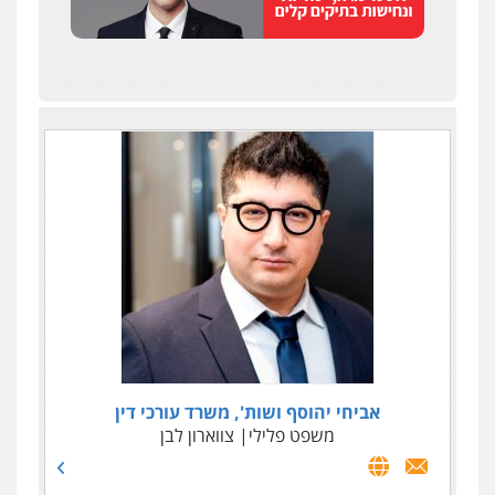
עו"ד ניר ישראל
עו"ד טליה גרידיש
אביחי יהוסף ושות', משרד עורכי דין
פלילי
כלכלי
כלכלי
צבאי
משפט פלילי
מיסים
צווארון לבן
הלבנת הון
עורכי דין לענייני אסירים
0506245512
0523307111