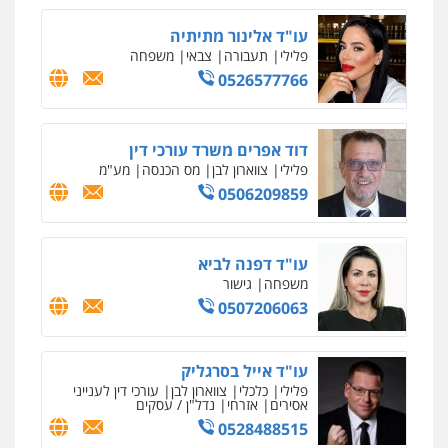
עו"ד אלינור מתיתיה
פלילי
תעבורה
צבאי
משפחה
0526577766
דוד אפרים משרד עורכי דין
פלילי
צווארון לבן
מס הכנסה
מע"מ
0506209859
עו"ד דפנה לביא
משפחה
גישור
0507206063
עו"ד אייל בסרגליק
פלילי
כלכלי
צווארון לבן
עורכי דין לענייני
אסירים
אזרחי
נדל"ן / עסקים
0528488515