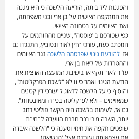
והפגנות ליד ביתה, הודיעה הלשכה כי היא מגנה
את המתקפה האישית על בן ארי ובני משפחתה,
ואת האיומים על בטחונה האישי.
כפי שפורסם ב"פוסטה", שניים מהחותמים על
המכתב כעת, עורכי הדין לאור ונטוביץ, התנגדו גם
אז
להודעת גינוי שפרסמה הלשכה
נגד האיומים
וההטרדות של ליאת בן ארי.
עו"ד לאור תקף אז בישיבת המועצה הארצית את
הודעת הגינוי ואמר כי זו לא "לשכת הפרקליטות",
והוסיף כי על הלשכה לדאוג ל"עורכי דין קטנים
שמאויימים – ולא לפרקליטה בכירה ומאובטחת".
גם אז, לעימות בלשכה היה הקשר פוליטי רחב
יותר, השרה מירי רגב חברת הוועדה לבחירת
שופטים תקפה את חימי וטענה כי "הלשכה איבדה
את עצמאותה ועובדת אצל (הנשיאה)