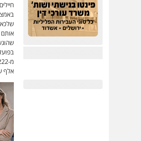
חיילי
באמצע
שלכאור
אותם 
שהוגש
בפועל
אלף ש