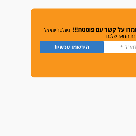
משרות אמון
יו"ר מחוז ת"א משבץ עובדות
שלו למינוי דייני בית הדין
למשמעת
רו על קשר עם פוסטה!!!
ניוזלטר יומי אל
האופנוע חזר הביתה
בת הדואר שלכם
עו"ד גיל פרידמן והרפתקאות
אופנוע השטח שלו
הזכות לטנף
זוכה עורך-דין שהשווה את ברק
לסינוואר ואת "הבמות של קפלן"
לחמאס
מאסר לעורך הדין
מאסר בפועל לעו"ד מהצפון
שהגיש תביעות פיקטיביות בשם
פלסטינים
על המידתיות
ביה"ד המשמעתי ביטל השעיה
לצמיתות של עורכת-דין שהביעה