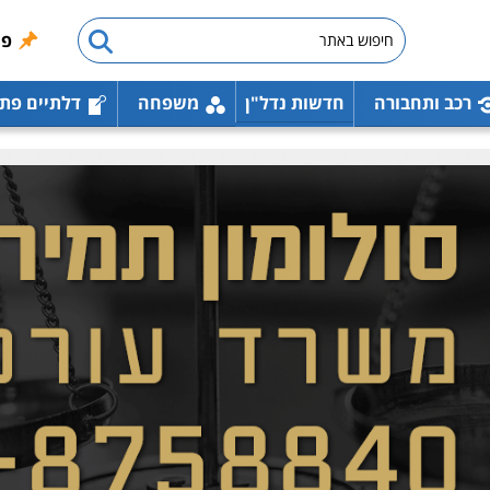
פו
רכב ותחבורה
חדשות נדל"ן
משפחה
דלתיים פת