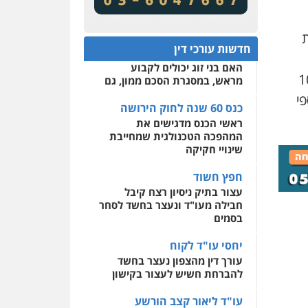
מע"מ ומוסדות ללא כוונת רווח
שירותים מקצועיים לעורכי
דין
כנס 60 שנה לחוק הירושה:
ת
המתח שבין חוק יחסי ממון
0522508109
חדשות עורכי דין
לבין חוק הירושה
האם בני זוג יכולים לקבוע
אחסון אתרים
לגזור על מייקל 10
מראש, במסגרת הסכם ממון, גם
מהירות
הגנה
גיבוי
תמיכה
שירותים מקצועיים
י
לעורכי דין
כנס 60 שנה לחוק הירושה
ראשי הכנס מדגישים את
המהפכה הטכנולגית שמחייבת
מרכז התחלה חדשה
שינויי חקיקה
אסירים
עבירות מין
שירותים מקצועיים לעורכי
חפץ חשוד
דין
עצור בתיק ניסיון רצח קיבל
חבילה מעו"ד ונעצר בחשד לסחר
0544500346
בסמים
יחסי עו"ד לקוח
עורך דין מהצפון נעצר בחשד
להברחת חשיש לעצור בקישון
עו"ד ליאור קצב הורשע