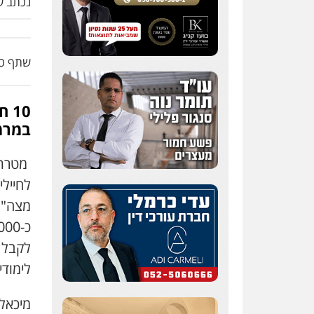
נכתב על
שתף כת
10
במרמה 222 אלף שקל מהקרן לקל
מטרת 
לחייל
מצה"ל.
לקבל א
לימודי