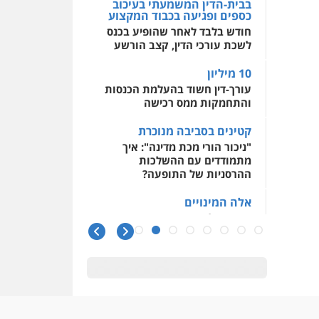
בבית-הדין המשמעתי בעיכוב
כספים ופגיעה בכבוד המקצוע
חודש בלבד לאחר שהופיע בכנס
לשכת עורכי הדין, קצב הורשע
10 מיליון
עורך-דין חשוד בהעלמת הכנסות
והתחמקות ממס רכישה
קטינים בסביבה מנוכרת
"ניכור הורי מכת מדינה": איך
מתמודדים עם ההשלכות
ההרסניות של התופעה?
אלה המינויים
הוועדה לבחירת שופטים בחרה
26 שופטים ורשמים נוספים
ראו הוזהרתם
הפרקליטות מקדמת הפללת
עורכי דין "קונסילייריז" בחוק
המאבק בארגוני פשיעה