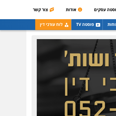
רונן הלל – מוניטין
מחיקת כתבות מגוגל
סטה עסקים
אודות
צור קשר
ודחיקת אזכורים שליליים
שירותים מקצועיים לעורכי
דין
וחות
פוסטה TV
לוח עורכי דין
0522508109
אחסון אתרים
מהירות
הגנה
גיבוי
תמיכה
שירותים מקצועיים
לעורכי דין
מרכז התחלה חדשה
אסירים
עבירות מין
שירותים מקצועיים לעורכי
דין
0544500346
מאיה בלום, עו"ס,
טיפול ושיקום
טיפול בהתמכרויות
שירותים מקצועיים לעורכי