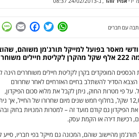
 ידי
אמיר זוהר
, ב-24/02/2013 08:37
e
cebook
mail
WhatsApp
Twitter
בה עם חברים
 חודשי מאסר בפועל למייקל תורג'מן משוהם, שהוצ
יטת חיילים משוחררים
הכספים המופקדים בקרן לקליטת חיילים משוחררים הינה לס
י הצבא הסדיר להשתלב בחיים האזרחיים לאחר שחרורם
 על פי מטרות החוק, ניתן לקבל את מלוא סכום הפיקדון,
כ-12,000 שקל, בחלוף חמש שנים מיום שחרורו של החייל, אך נית
ת הפיקדון גם קודם מועד זה – למטרות המנויות בחוק ובהן
ם, רכישת דירה או הקמת עסק.