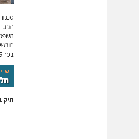
סנגורו
המבחן
משפט 
חודשי
בסך 35 אלף שקל.
תיק בית 