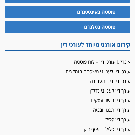
האופנוע חזר הביתה
פוסטה באינסטגרם
עו"ד גיל פרידמן והרפתקאות אופנוע השטח שלו
הזכות לטנף
פוסטה בטלגרם
זוכה עורך-דין שהשווה את ברק לסינוואר ואת
"הבמות של קפלן" לחמאס
קידום אורגני מיוחד לעורכי דין
מאסר לעורך הדין
מאסר בפועל לעו"ד מהצפון שהגיש תביעות
אינדקס עורכי דין – לוח פוסטה
פיקטיביות בשם פלסטינים
עורכי דין לענייני משפחה מומלצים
על המידתיות
ביה"ד המשמעתי ביטל השעיה לצמיתות של
עורכי דין דיני תעבורה
עורכת-דין שהביעה שמחה ב-7 באוקטובר
עורך דין לענייני נדל"ן
אשם
עורך דין רישוי עסקים
עו"ד הלל בבייב הורשע בהונאת עשרות לקוחות,
עורך דין תכנון ובניה
ההסדר: 7-9 שנות מאסר
עורך דין פלילי
דין ומקרקעין
עורך דין פלילי – אסף דוק
עורך דין ברמת השרון נחקר בחשד למרמה בעסקת
נדל"ן