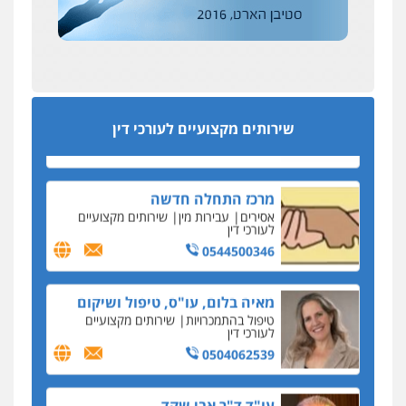
הדין החדשים
0522508109
עסקה חמה
מפקח במס הכנסה ועורך-דין חשודים בהצהרה כוזבת
אחסון אתרים
על עסקת נדל"ן בצפון
מהירות
הגנה
גיבוי
תמיכה
שירותים
מקצועיים לעורכי דין
סקס בכל מחיר
שירותים מקצועיים לעורכי דין
כתב האישום נגד עו"ד עידן דביר: האונס והמחירון
לאקטים מיניים
מרכז התחלה חדשה
כתב אישום: יו"ר ש"ס לשעבר בחיפה וסינדיקאט
אסירים
עבירות מין
שירותים מקצועיים
ההלוואות של משפחת הרינג
לעורכי דין
הפרקליטות: הרב נתנאל חייק ואביו הרב אריה חייק
0544500346
שמשו אנשי
החשוד ברצח עו"ד ארבל פלדמן טען לרקע נפשי
מאיה בלום, עו"ס, טיפול ושיקום
ושתק בחקירתו
טיפול בהתמכרויות
שירותים מקצועיים
לעורכי דין
בבית המשפט התברר כי לחשוד, אחמד אלרג'וב
מרמלה, לא נערכה
0504062539
יחסי עו"ד לקוח
עו"ד ד"ר אבי שקד
עורכת דין נעצרה בחשד להעברת סם לנאשם בכלא
עבירות כלכליות
הלבנת הון
חילוטים
השרון