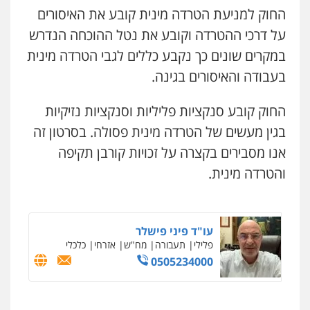
החוק למניעת הטרדה מינית קובע את האיסורים
על דרכי ההטרדה וקובע את נטל ההוכחה הנדרש
במקרים שונים כך נקבע כללים לגבי הטרדה מינית
בעבודה והאיסורים בגינה.
החוק קובע סנקציות פליליות וסנקציות נזיקיות
בגין מעשים של הטרדה מינית פסולה. בסרטון זה
אנו מסבירים בקצרה על זכויות קורבן תקיפה
והטרדה מינית.
עו"ד פיני פישלר
פלילי
תעבורה
מח"ש
אזרחי
כלכלי
0505234000
ניר קידר – צלם
צילום עורכי דין
שירותים מקצועיים לעורכי
דין