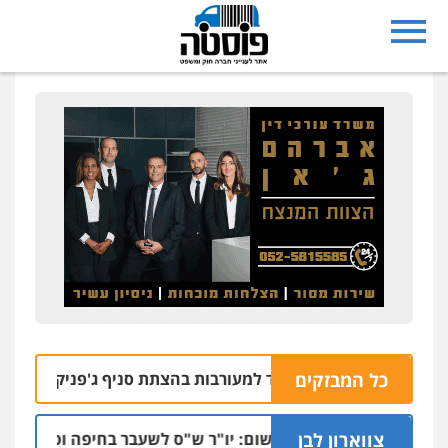
כל המבזקים
 רחובות נעצרו בחשד למעורבות בהצתת סניף ג'פניקה בגבעתיים
צווארון לבן
כתב אישום: יו"ר ש"ס לשעבר בחיפה וסינדיקאט הה
06.08 | 0