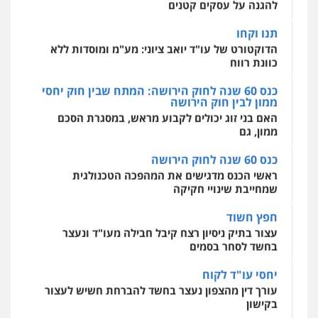
מהירות
הגנה
גיבוי
תמיכה
שירותים
מקצועיים לעורכי דין
הדוקטורט של עו"ד יואב ציוני: מע"מ ומוסדות ללא
כוונת רווח
כנס 60 שנה לחוק הירושה: המתח שבין חוק יחסי
ממון לבין חוק הירושה
מרכז התחלה חדשה
האם בני זוג יכולים לקבוע מראש, במסגרת הסכם
אסירים
עבירות מין
שירותים מקצועיים
לעורכי דין
ממון, גם
0544500346
כנס 60 שנה לחוק הירושה
ראשי הכנס מדגישים את המהפכה הטכנולגית
שמחייבת שינויי חקיקה
חפץ חשוד
עצור בתיק ניסיון רצח קיבל חבילה מעו"ד ונעצר
בחשד לסחר בסמים
יחסי עו"ד לקוח
עורך דין מהצפון נעצר בחשד להברחת חשיש לעצור
בקישון
עו"ד ליאור קצב הורשע בבית-הדין המשמעתי
בעיכוב כספים ופגיעה בכבוד המקצוע