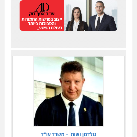
גולדמן ושות' – משרד עו"ד