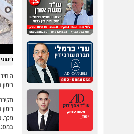
רימוני
היחיד
רימון 
חקירת
רימון
מכך, 
במסגר