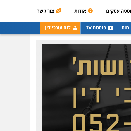
רונן הלל – מוניטין
מחיקת כתבות מגוגל
סטה עסקים
אודות
צור קשר
ודחיקת אזכורים שליליים
שירותים מקצועיים לעורכי
דין
וחות
פוסטה TV
לוח עורכי דין
0522508109
אחסון אתרים
מהירות
הגנה
גיבוי
תמיכה
שירותים מקצועיים
לעורכי דין
מרכז התחלה חדשה
אסירים
עבירות מין
שירותים מקצועיים לעורכי
דין
0544500346
מאיה בלום, עו"ס,
טיפול ושיקום
טיפול בהתמכרויות
שירותים מקצועיים לעורכי