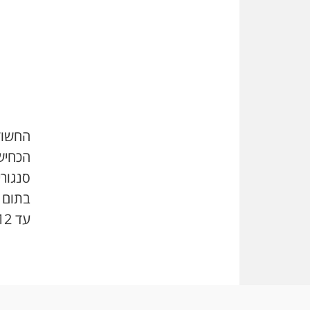
החשוד
הכחיש
סנגורי
בתום ה
עד 12 בפברואר.