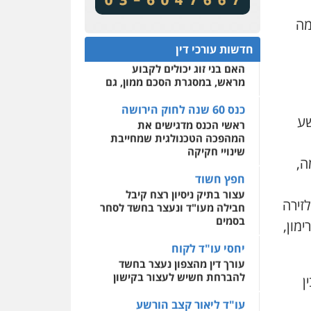
מע"מ ומוסדות ללא כוונת רווח
שירותים מקצועיים לעורכי
דין
מה
כנס 60 שנה לחוק הירושה:
המתח שבין חוק יחסי ממון
0522508109
חדשות עורכי דין
לבין חוק הירושה
האם בני זוג יכולים לקבוע
אחסון אתרים
מראש, במסגרת הסכם ממון, גם
מהירות
הגנה
גיבוי
תמיכה
שירותים מקצועיים
לעורכי דין
כנס 60 שנה לחוק הירושה
שע
ראשי הכנס מדגישים את
המהפכה הטכנולגית שמחייבת
מרכז התחלה חדשה
שינויי חקיקה
ה,
אסירים
עבירות מין
שירותים מקצועיים לעורכי
חפץ חשוד
דין
עצור בתיק ניסיון רצח קיבל
לזירה
חבילה מעו"ד ונעצר בחשד לסחר
0544500346
בסמים
מון,
יחסי עו"ד לקוח
עורך דין מהצפון נעצר בחשד
להברחת חשיש לעצור בקישון
ן
עו"ד ליאור קצב הורשע