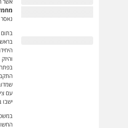
אשר ה
מחמד 
נאסר 
בתום 
בראשו
היחיד
והיזק 
בפתח ה
התקבל
שמדובר
עם ציו
ישבו 
במשטרה
החשוד