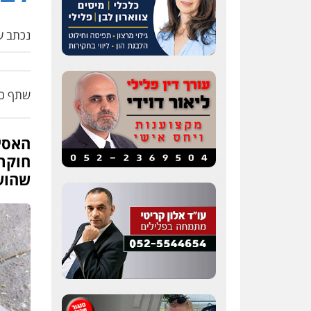
נכתב על
שתף כת
האסי
חוקר
שהוש