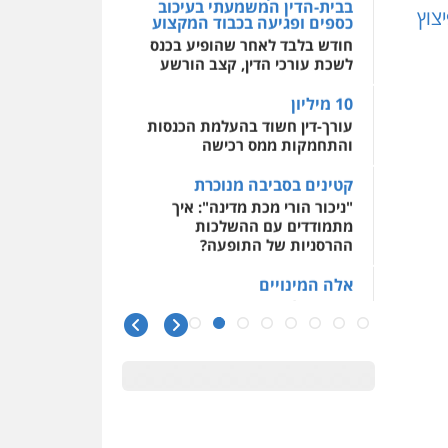
בבית-הדין המשמעתי בעיכוב
צוץ
כספים ופגיעה בכבוד המקצוע
חודש בלבד לאחר שהופיע בכנס
לשכת עורכי הדין, קצב הורשע
10 מיליון
עורך-דין חשוד בהעלמת הכנסות
והתחמקות ממס רכישה
קטינים בסביבה מנוכרת
"ניכור הורי מכת מדינה": איך
מתמודדים עם ההשלכות
ההרסניות של התופעה?
אלה המינויים
הוועדה לבחירת שופטים בחרה
26 שופטים ורשמים נוספים
ראו הוזהרתם
הפרקליטות מקדמת הפללת
עורכי דין "קונסילייריז" בחוק
המאבק בארגוני פשיעה