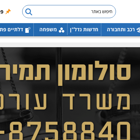
פו
רכב ותחבורה
חדשות נדל"ן
משפחה
דלתיים פת