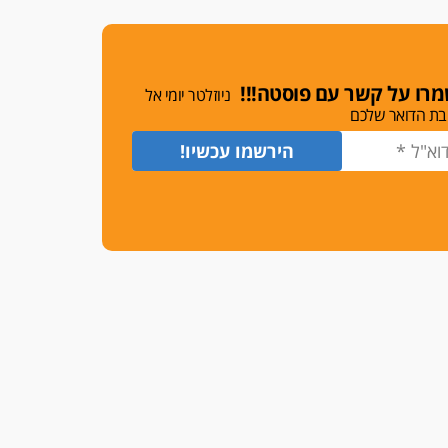
שמחה ב-7 באוקטובר
אשם
עו"ד הלל בבייב הורשע בהונאת
רו על קשר עם פוסטה!!!
עשרות לקוחות, ההסדר: 7-9
ניוזלטר יומי אל
שנות מאסר
בת הדואר שלכם
דין ומקרקעין
עורך דין ברמת השרון נחקר
בחשד למרמה בעסקת נדל"ן
"אני מכינה 5-6 ג'וינטים ביום"
תובעת משטרתית פוטרה בחשד
לעישון סמים שנחשף בפעילות
בלשים בטלגרם
לא בכל יום
עו"ד שרון נהרי חיתן את בנו
הבכור דניאל
הכנסת אישרה
הגבלת שכר טרחה בייצוג נכי