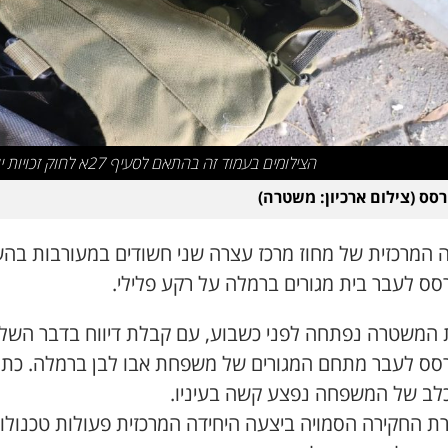
הצילומים בעמוד זה בהתאם לסעיף 27א לחוק זכויות יוצרים
 רסס (צילום ארכיון: משטרה)
ה המרכזית של מחוז מרכז עצרה שני חשודים במעורבות בה
רסס לעבר בית מגורים ברמלה על רקע פלילי.
 המשטרה נפתחה לפני כשבוע, עם קבלת דיווח בדבר השל
 רסס לעבר מתחם המגורים של משפחת אבו לבן ברמלה. כת
כלב של המשפחה נפצע קשה בעיניו.
ת החקירה הסמויה ביצעה היחידה המרכזית פעולות טכנולוג