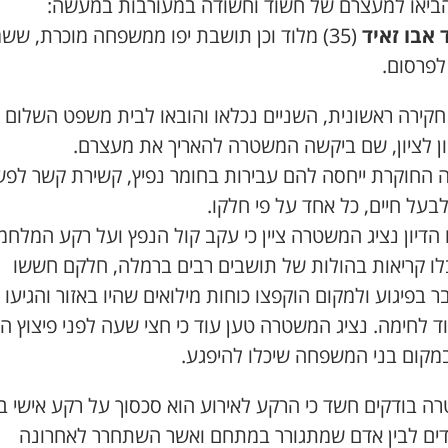
ביאו למעצרם של חשוד וחשודה במעורבות במעשה:
אבו זאיד
(35) מלוד וכן תושבת יפו ממשפחה מוכרת, שש
לפרסום.
חקירה ראשונית, השניים נכלאו והובאו לבית משפט השלום
ן לציון, שם ביקשה המשטרה להאריך את מעצרם.
ה החוקרת ייחסה להם עבירות בחומר נפיץ, קשירת קשר לפ
לבעל חיים, כל אחד על פי חלקו.
דיון נציג המשטרה ציין כי עקב קול הנפץ ועל רקע המלחמ
ו קריאות בהולות של תושבים רבים ברמלה, חלקם חששו
 בפיגוע ולמקום הוקפצו כוחות מילואים שהיו באזור והגיעו 
ד לחימה. נציג המשטרה טען עוד כי חצי שעה לפני פיצוץ הרי
במקום בני המשפחה שיכלו להיפגע.
 בודקים חשד כי הרקע לאירוע הוא סכסוך על רקע אישי בי
ים לבין אדם שמתגורר במתחם ואשר השתחרר לאחרונה