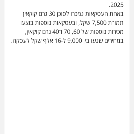
2025.
עו"ד איהאב ג'לג'ולי
באחת העסקאות נמכרו לסוכן 30 גרם קוקאין
פלילי
מעצרים וחקירות
עורכי דין לענייני
אסירים
תמורת 7,500 שקל, ובעסקאות נוספות בוצעו
0505216700
מכירות נוספות של 60, 70 ו־40 גרם קוקאין,
במחירים שנעו בין 9,000 ל-16 אלף שקל לעסקה.
עו"ד זקי אלעברה
פלילי
פשיעה חמורה
עורכי דין לענייני אסירים
0559600005
עו"ד מירב נוסבוים
פלילי
מעצרים וחקירות
נוער
עורכי דין
לענייני אסירים
0522331443
רעות כהן – משרד עורכי דין
פלילי
צווארון לבן
תעבורה
אסירים
מעצרים
וחקירות
0506277425