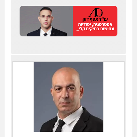
0538788878
עו"ד אסף דוק
פלילי
עבירות מין
סמים והימורים
פשיעה
חמורה
חקירות ומעצרים
צווארון לבן והונאה
0526885006
עו"ד שלי גורביץ – לוי
משפט פלילי
פשיעה חמורה
מעצרים
וחקירות
צבאי
תעבורה
0544218336
עו"ד שגיא אקו
פלילי
מעצרים וחקירות
סמים
עבירות מין
עורכי דין לענייני אסירים
0525279829
אלי אונגר משרד עו"ד
פלילי
פשיעה חמורה
מעצרים
מנהלי
רישוי
עסקים