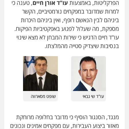
הפרקליטות, באמצעות
עו"ד אורן חיים
, טענה כי
למרות שמדובר במפקחים נורמטיביים, הקשר
מנשה, אלמוג – עורכי דין
ביניהם לבין הנאשם רופף, ואין ביניהם היכרות
פלילי
עבירות תנועה
צווארון לבן
תעבורה
עורכי דין לענייני אסירים
מעצרים וחקירות
מספקת, מה שעלול לפגוע באפקטיביות הפיקוח.
0546470989
עו"ד חיים הדגיש כי שירות המבחן לא מצא שינוי
בנסיבות שיצדיק סטייה מהמלצתו.
ויקי שמואל – משרד עו"ד
פלילי
משפט פלילי
0528959600
עו"ד דותן דניאלי
פלילי
פשיעה חמורה
צווארון לבן
פשיעה
עו"ד זוהר ארבל
כלכלית
עורכי דין לענייני אסירים
נוער
פלילי
פשיעה חמורה
מעצרים וחקירות
0542442982
קטינים
עו"ד שי גבאי
שופט מסארווה
0538788878
עו"ד אורנת קמרון
פלילי
תעבורה
עורכי דין לענייני אסירים
עו"ד אסף דוק
משפחה
נוער
מנגד, הסנגור הוסיף כי מדובר בחלופה מרוחקת
פלילי
עבירות מין
סמים והימורים
פשיעה
0505417090
חמורה
חקירות ומעצרים
צווארון לבן והונאה
מאזור ביצוע העבירות, עם מפקחים אמינים ונכונים