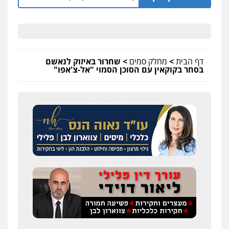
דף הבית
>
מחלק סמים
>
שחרור באיזוק לנאשם
בסחר בקוקאין עם הסוכן הסמוי "אל-צ'אפו"
עו"ד אלון קריטי
פלילי
כלכלי
אלימות
סמים
מעצרים
0525544654
שני אלגרבלי – משרד עורכי דין
פלילי
עורכי דין לענייני אסירים
תעבורה
0507120031