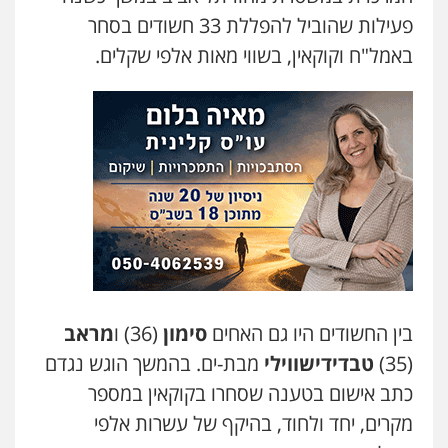
בר ציון – אוזן משרד עורכי דין
פעילות שהוביל להפללת 33 חשודים בסחר
פלילי
עבירות תנועה
תעבורה
פשיעה
חמורה
באמל"ח וקוקאין, בשווי מאות אלפי שקלים.
0505258475
עו"ד מוחמד סביחאת
פלילי
תעבורה
פשיעה כלכלית
0525077716
עו"ד אמיר נאטור
פלילי
פשיעה חמורה
צווארון לבן
מעצרים
0543326767
בין החשודים היו גם האחים
סימון
(36) ו
מראב
(35)
טבדידישווילי
מבת-ים. בהמשך הוגש נגדם
חנא בולוס – משרד עורכי דין
פלילי
פשיעה חמורה
צווארון לבן
נזיקין
כתב אישום בטענה שסחרו בקוקאין במספר
0546661544
מקרים, יחד ולחוד, בהיקף של עשרות אלפי