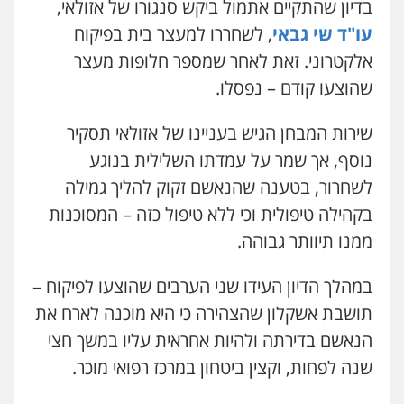
בדיון שהתקיים אתמול ביקש סנגורו של אזולאי,
עו"ד שי גבאי
, לשחררו למעצר בית בפיקוח
עו"ד שלומי שרון
אלקטרוני. זאת לאחר שמספר חלופות מעצר
פלילי
צבאי
מעצרים וחקירות
שהוצעו קודם – נפסלו.
0547342002
שירות המבחן הגיש בעניינו של אזולאי תסקיר
עו"ד אלון קריטי
נוסף, אך שמר על עמדתו השלילית בנוגע
פלילי
כלכלי
אלימות
סמים
מעצרים
לשחרור, בטענה שהנאשם זקוק להליך גמילה
0525544654
בקהילה טיפולית וכי ללא טיפול כזה – המסוכנות
ממנו תיוותר גבוהה.
שני אלגרבלי – משרד עורכי דין
פלילי
עורכי דין לענייני אסירים
תעבורה
במהלך הדיון העידו שני הערבים שהוצעו לפיקוח –
0507120031
תושבת אשקלון שהצהירה כי היא מוכנה לארח את
הנאשם בדירתה ולהיות אחראית עליו במשך חצי
עו"ד רונן בנדל
שנה לפחות, וקצין ביטחון במרכז רפואי מוכר.
משפט פלילי
פשיעה חמורה
פלילי
0524282442