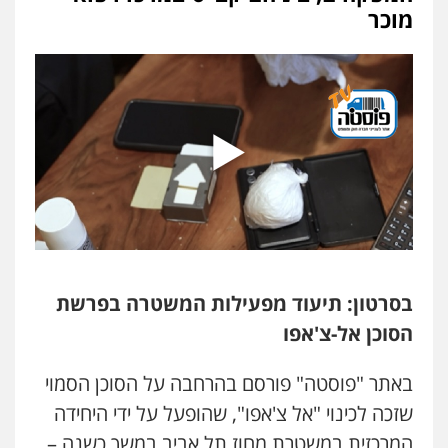
עו"ד משה פלמור
מוכר
פלילי
כלכלי
צווארון לבן
עורכי דין לענייני
אסירים
0549732303
עו"ד עמית רוזנצויג
משפט פלילי
דיני תעבורה
0532700200
עו"ד אור בן שאנן
פלילי
מעצרים וחקירות
0549199449
בסרטון: תיעוד מפעילות המשטרה בפרשת
הסוכן אל-צ'אפו
עו"ד מוחמד רחאל
פלילי
פשיעה חמורה
צווארון לבן
צבאי
באתר "פוסטה" פורסם בהרחבה על הסוכן הסמוי
מעצרים וחקירות
0502228917
שזכה לכינוי "אל צ'אפו", שהופעל על ידי היחידה
המרכזית במשטרת מחוז תל אביב במשך כשנה –