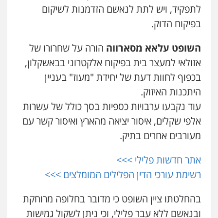
0526885006
לתפקיד, ויש לתת לנאשם הזדמנות לשיקום
עו"ד חמאדה מסרי
בפיקוח הדוק.
עו"ד שלי גורביץ – לוי
תעבורה
משפט פלילי
פשיעה חמורה
מעצרים
0526631970
השופט עלאא מסארווה
הורה על שחרורו של
וחקירות
צבאי
תעבורה
0544218336
אזולאי למעצר בית בפיקוח אלקטרוני בבאשקלון,
עו"ד אייל אביטל
בכפוף לחוות דעת של יחידת "מעוז" בעניין
עו"ד שגיא אקו
פלילי
פשיעה חמורה
מעצרים וחקירות
היתכנות האיזוק.
פלילי
מעצרים וחקירות
סמים
עבירות מין
0544712201
עורכי דין לענייני אסירים
עוד נקבעו ערבויות כספיות בסך כולל של עשרות
0525279829
אלפי שקלים, איסור יציאה מהארץ ואיסור קשר עם
כבריאן, מזר – משרד עורכי דין
מעורבים אחרים בתיק.
אלי אונגר משרד עו"ד
פלילי
מעצרים וחקירות
פלילי
פשיעה חמורה
מעצרים
מנהלי
רישוי
0543986802
עסקים
אתר חדשות פלילי >>>
0507302623
רשימת עורכי הדין הפלילים המומלצים >>>
עו"ד בועז קניג
פלילי
משפחה
כלכלי
צבאי
בהחלטתו ציין השופט כי מדובר בחלופה מרוחקת
לוי מלאך דדון – משרד עו"ד
0507003001
פלילי
פשיעה חמורה
מעצרים וחקירות
ובנאשם ללא עבר פלילי, וכי ניתן לשקול גמישות