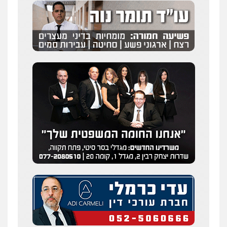
עו"ד רונן בנדל
משפט פלילי
פשיעה חמורה
פלילי
0524282442
מנשה, אלמוג – עורכי דין
פלילי
עבירות תנועה
צווארון לבן
תעבורה
עורכי דין לענייני אסירים
מעצרים וחקירות
0546470989
ויקי שמואל – משרד עו"ד
פלילי
משפט פלילי
0528959600
עו"ד זוהר ארבל
פלילי
פשיעה חמורה
מעצרים וחקירות
קטינים