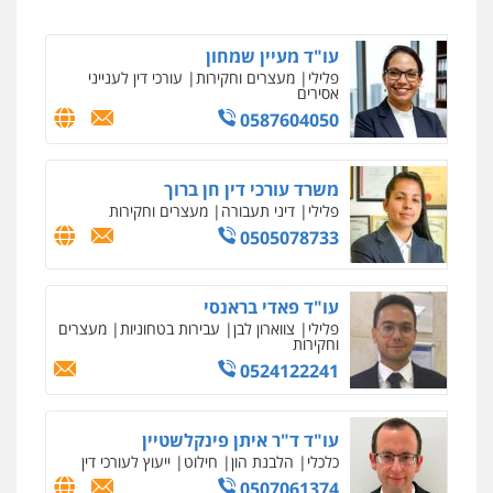
0537470000
עו"ד מעיין שמחון
פלילי
מעצרים וחקירות
עורכי דין לענייני
עו"ד ירון גיגי
אסירים
פלילי
צווארון לבן
מעצרים
הליכי הסגרה
0587604050
0522249087
משרד עורכי דין חן ברוך
עו"ד רויטל סבג שקד
פלילי
דיני תעבורה
מעצרים וחקירות
פלילי
פשיעה חמורה
אמצעי לחימה
0505078733
אלימות
עורכי דין לענייני אסירים
0528615306
עו"ד פאדי בראנסי
פלילי
צווארון לבן
עבירות בטחוניות
מעצרים
עו"ד רועי אטיאס
וחקירות
משפט פלילי
פשיעה חמורה
צווארון לבן
0524122241
525043999
עו"ד ד"ר איתן פינקלשטיין
כלכלי
הלבנת הון
חילוט
ייעוץ לעורכי דין
עו"ד אסף כהן
פלילי
פשיעה חמורה
סמים והימורים
0507061374