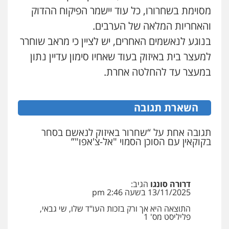
0544231863
מסוימת בשחרורו, כל עוד יישמר הפיקוח ההדוק
עו"ד אבי כהן
והאחריות המלאה של הערבים.
פלילי
פשיעה חמורה
קטינים
אלימות
עו"ד שאדי כבהא
סמים
עבירות מין
בנוגע לנאשמים האחרים, יש לציין כי מראב שוחרר
פלילי
עורכי דין לענייני אסירים
0523647066
למעצר בית באיזוק בעוד שאחיו סימון עדיין נתון
0525556970
במעצר עד להחלטה אחרת.
קורל קרוז – עורך דין פלילי
משפט פלילי
עו"ד קארין לגטיוי
השארת תגובה
0545437431
פלילי
פשיעה חמורה
מעצרים וחקירות
0507446995
תגובה אחת על “שחרור באיזוק לנאשם בסחר
עו"ד עלי סעדי
בקוקאין עם הסוכן הסמוי "אל-צ'אפו"”
פלילי
פשיעה חמורה
ליווי וייצוג בחקירות
עו"ד אלינור טל
ומעצרים
עבירות פליליות
משפט מנהלי
עתירות
0508824984
אסירים
ועדות שחרורים
0523823782
דרורה סונגו
הגיב:
13/11/2025 בשעה 2:46 pm
עו"ד תומר בנישתי
פלילי
מעצרים וחקירות
צווארון לבן
פשיעה
התוצאה היא אך ורק בזכות העו"ד שלו, שי גבאי,
עו"ד אמיר כהן
חמורה
פליליסט מס' 1
פלילי
מעצרים וחקירות
תעבורה
0546657865