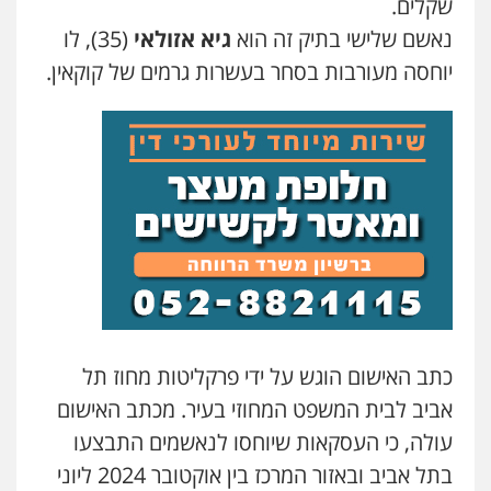
שקלים.
עו"ד ראוף נג'אר
נאשם שלישי בתיק זה הוא
גיא אזולאי
(35), לו
פלילי
עורכי דין לענייני אסירים
מעצרים
סמים
רכוש
יוחסה מעורבות בסחר בעשרות גרמים של קוקאין.
0548009246
עו"ד אלון ארז
פלילי
צבאי
סמים
אלימות במשפחה
צווארון
לבן
0507368203
עו"ד לימור רוט חזן
פלילי
מעצרים
צווארון לבן
פשיעה חמורה
0523407232
כתב האישום הוגש על ידי פרקליטות מחוז תל
עו"ד אשרף שחאדה
אביב לבית המשפט המחוזי בעיר. מכתב האישום
פלילי
פשיעה חמורה
מעצרים וחקירות
תעבורה
עולה, כי העסקאות שיוחסו לנאשמים התבצעו
0549535659
בתל אביב ובאזור המרכז בין אוקטובר 2024 ליוני