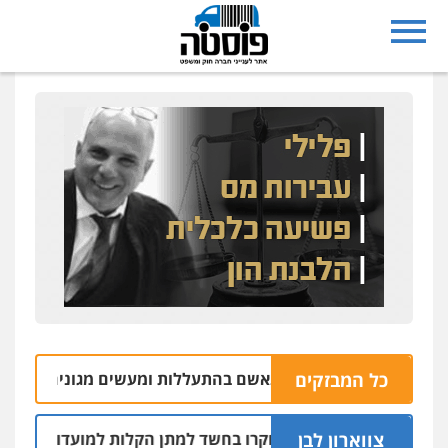
כל המבזקים
 במושב אליכין נאשם בהתעללות ומעשים מגונים בשתי פועלות 
צווארון לבן
לושה שוטרים נחקרו בחשד למתן הקלות למועדון בבעלות אחיו ש