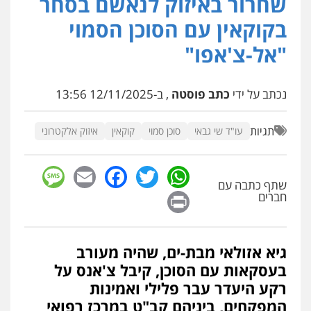
שחרור באיזוק לנאשם בסחר
פלילי
עורכי דין לענייני אסירים
פשיעה
בקוקאין עם הסוכן הסמוי
חמורה
מעצרים וחקירות
0507587013
"אל-צ'אפו"
עו"ד יאיר בן סימון
נכתב על ידי
כתב פוסטה
, ב-12/11/2025 13:56
פלילי
תעבורה
אזרחי
נזיקין
ביטוח
0505719060
תגיות
עו"ד שי גבאי
סוכן סמוי
קוקאין
איזוק אלקטרוני
עו"ד נס בן נתן
sage
Facebook
Email
WhatsApp
Twitter
פלילי
כלכלי
פשיעה חמורה
נוער
שתף כתבה עם
0505555110
Print
חברים
עו"ד דניאל דרוביצקי
גיא אזולאי מבת-ים, שהיה מעורב
פלילי
משפחה
צבאי
בעסקאות עם הסוכן, קיבל צ'אנס על
0526409925
רקע היעדר עבר פלילי ואמינות
המפקחים, ביניהם קב"ט במרכז רפואי