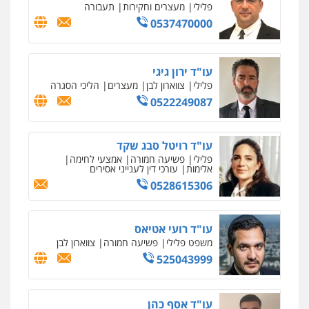
פלילי
דיני תעבורה
מעצרים וחקירות
פשיעה חמורה
אסירים
0509636895
עו"ד איהאב זבידאת
פלילי
פשיעה חמורה
ארגוני פשע
עבירות
המתה
עבירות מין
0509930581
עו"ד יפעת שוורץ סיל
פלילי
תעבורה
0523379525
עו"ד אליה חן ברק
פלילי
פשיעה חמורה
ליווי וייצוג בחקירות
ומעצרים
אסירים
נוער
0525914163
עו"ד שאדי נאטור