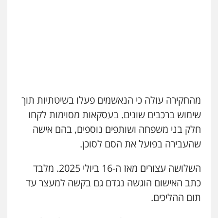
עו"ד שאדי דבאח
פלילי
פשיעה כלכלית
תעבורה
0505643689
עו"ד רעות שמחון
פלילי
אסירים
תעבורה
מהחקירה עולה כי הנאשמים פעלו בשיטתיות תוך
0507623810
שימוש ברכבים שונים. בעסקאות מסוימות לקחו
חלק בני משפחה ושותפים נוספים, בהם אישה
עו"ד שנהב אילון
פלילי
פשיעה חמורה
חקירות ומעצרים
שהעבירה בפועל את הסם לסוכן.
נוער
עורכי דין לענייני אסירים
תעבורה
0549475678
השלושה עצורים מאז ה-16 ביולי 2025. מלבד
כתב האישום הוגשה נגדם גם בקשה למעצר עד
עו"ד יצחק איצקוביץ'
תום ההליכים.
פלילי
פשיעה חמורה
צווארון לבן
0526655833