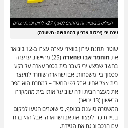
אייל בן שושן, עורך דין פלילי
פלילי
מעצרים וחקירות
פשיעה חמורה
נוער
רישום פלילי
0522763105
הצילומים בעמוד זה בהתאם לסעיף 27א לחוק זכויות יוצרים
זירת ירי (צילום ארכיון להמחשה: משטרה)
עו"ד שלומי שרון
פלילי
צבאי
מעצרים וחקירות
שוטרי תחנת עירון בוואדי עארה עצרו ב-12 בינואר
0547342002
את
מוחמד אבו שחאדה
(25) מהיישוב ערערה
בחשד שביצע ירי לעבר בית בכפר עארה על רקע
עו"ד אלון קריטי
סכסוך בין משפחות. אבו שחאדה שוחרר למעצר
פלילי
כלכלי
אלימות
סמים
מעצרים
0525544654
בית אצל אחיו, אבל לפי החשד – למחרת הוא הפר
את מעצר הבית וירה שוב על אותו בית מהמקרה
עו"ד זוהר ארבל
הראשון (13 ינואר).
פלילי
פשיעה חמורה
מעצרים וחקירות
המשטרה טוענת בנוסף, כי שוטרים הגיעו למקום
קטינים
0538788878
בניידת כדי לעצור את אבו שחאדה, אבל הוא ברח
שני אלגרבלי – משרד עורכי דין
עם הרכב וניגח את הניידת.