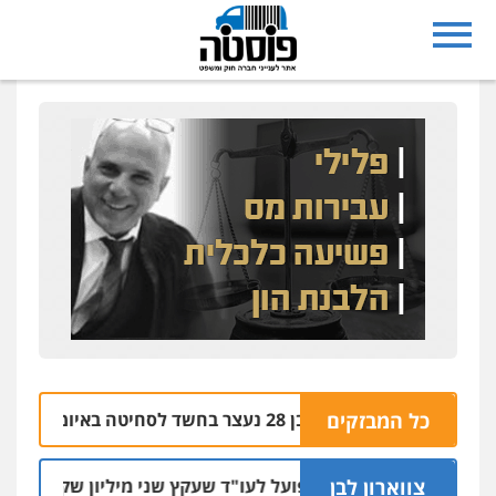
נצרת: בן 28 נעצר בחשד לסחיטה באיומים מטלפון שאינו שלו
כל המבזקים
04.08
צווארון לבן
מאסר בפועל לעו"ד שעקץ שני מיליון שקל על דירה השיי
04