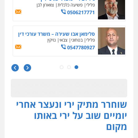
פלילי
פשיעה כלכלית
צווארון לבן
0506217771
סלימאן אבו שעירה – משרד עורכי דין
פלילי
בטחוני
צבאי
נזיקין
0547780927
עו"ד אסף גונן
פלילי
פשע חמור
תעבורה
צבא
מעצרים
וחקירות
0542255161
שוחרר מתיק ירי ונעצר אחרי
גל דהן – משרד עורך דין פלילי
פלילי
פשיעה חמורה
סמים
מעצרים
יומיים שוב על ירי באותו
וחקירות
0544723840
מקום
עו"ד ראוף נג'אר