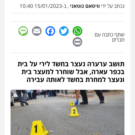
פלילי
עורכי דין לענייני אסירים
מעצרים
נכתב על ידי
וויסאם גוטאני
, ב-15/01/2023 10:40
סמים
רכוש
0548009246
sage
Facebook
Email
WhatsApp
Twitter
שתף כתבה עם
עדי כרמלי – חברת עו"ד
Print
חברים
פלילי
כלכלי
עורכי דין לענייני אסירים
0525060666
תושב ערערה נעצר בחשד לירי על בית
גיא זהבי משרד עורכי דין
בכפר עארה, אבל שוחרר למעצר בית
פלילי
משפחה
ונעצר למחרת בחשד לאותה עבירה
503456449
עו"ד איהאב ג'לג'ולי
פלילי
מעצרים וחקירות
עורכי דין לענייני
אסירים
0505216700