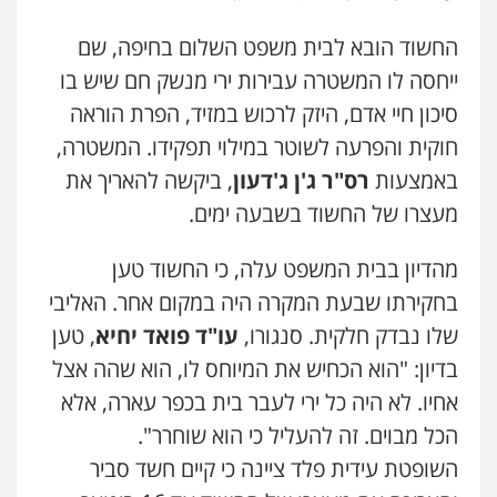
פלילי
עורכי דין לענייני אסירים
תעבורה
עו"ד שלי גורביץ – לוי
0507120031
משפט פלילי
פשיעה חמורה
מעצרים
החשוד הובא לבית משפט השלום בחיפה, שם
וחקירות
צבאי
תעבורה
ייחסה לו המשטרה עבירות ירי מנשק חם שיש בו
0544218336
עו"ד אייל אביטל
סיכון חיי אדם, היזק לרכוש במזיד, הפרת הוראה
פלילי
פשיעה חמורה
מעצרים וחקירות
חוקית והפרעה לשוטר במילוי תפקידו. המשטרה,
משרד עורכי דין חן ברוך
0544712201
פלילי
דיני תעבורה
מעצרים וחקירות
באמצעות
רס"ר ג'ן ג'דעון
, ביקשה להאריך את
0505078733
מעצרו של החשוד בשבעה ימים.
עו"ד רונן בנדל
משפט פלילי
פשיעה חמורה
פלילי
מהדיון בבית המשפט עלה, כי החשוד טען
משרד עורכי דין טאי שרקי
0524282442
פלילי
אסירים
תעבורה
מרב"ד
בחקירתו שבעת המקרה היה במקום אחר. האליבי
0547556464
שלו נבדק חלקית. סנגורו,
עו"ד פואד יחיא
, טען
כבריאן, מזר – משרד עורכי דין
בדיון: "הוא הכחיש את המיוחס לו, הוא שהה אצל
פלילי
מעצרים וחקירות
אחיו. לא היה כל ירי לעבר בית בכפר עארה, אלא
עו"ד אילן אלימלך
0543986802
פלילי
פשיעה חמורה
תעבורה
אסירים
הכל מבוים. זה להעליל כי הוא שוחרר".
0522992110
השופטת עידית פלד ציינה כי קיים חשד סביר
מנשה, אלמוג – עורכי דין