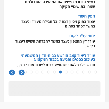
ראשי הכנס מדגישים את המהפכה הטכנולגית
לעורכי דין
שמחייבת שינויי חקיקה
עו"ד איהאב זבידאת
0544500346
פלילי
פשיעה חמורה
ארגוני פשע
עבירות
חפץ חשוד
המתה
עבירות מין
עצור בתיק ניסיון רצח קיבל חבילה מעו"ד ונעצר
0509930581
בחשד לסחר בסמים
יחסי עו"ד לקוח
עו"ד יפעת שוורץ סיל
עורך דין מהצפון נעצר בחשד להברחת חשיש לעצור
פלילי
תעבורה
בקישון
0523379525
עו"ד ליאור קצב הורשע בבית-הדין המשמעתי
בעיכוב כספים ופגיעה בכבוד המקצוע
עו"ד אליה חן ברק
חודש בלבד לאחר שהופיע בכנס לשכת עורכי הדין,
פלילי
פשיעה חמורה
ליווי וייצוג בחקירות
קצב הורשע
ומעצרים
אסירים
נוער
0525914163
10 מיליון
עורך-דין חשוד בהעלמת הכנסות והתחמקות ממס
רכישה
משרד עורכי דין פארס פלאח
פלילי
צבאי
צווארון לבן והונאה
ביטוח לאומי
קטינים בסביבה מנוכרת
0549911449
"ניכור הורי מכת מדינה": איך מתמודדים עם
ההשלכות ההרסניות של התופעה?