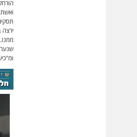
הורחק
ואשתו 
תסקיר
ירצה 
ממנו.
שנערך
ומ"כי