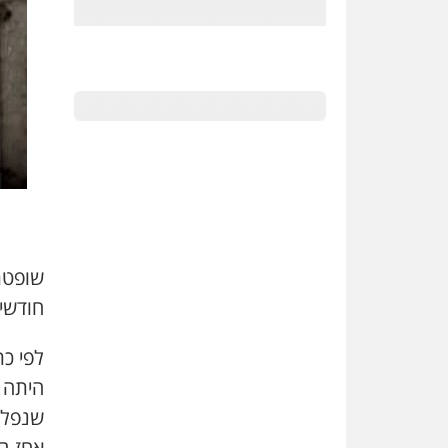
שופטת
חודשי
היתה 
שנפלה
אחז ב