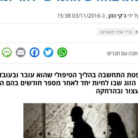
 ידי
ג'קי כהן
, ב-03/11/2016 15:38
ת
עו"ד אמיר מסארווה
e
cebook
mail
WhatsApp
Twitter
בה עם חברים
טת התחשבה בהליך הטיפולי שהוא עובר ובעובד
הזוג שבו לחיות יחד לאחר מספר חודשים בהם ה
עצור ובהרחקה