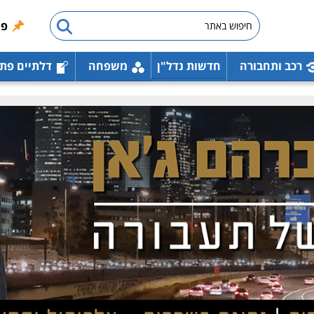
פו
רכב ותחבורה
חדשות נדל"ן
משפחה
דלתיים פת