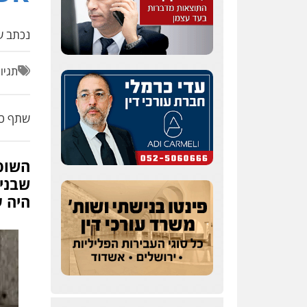
נכתב על
תגיו
שתף כת
השופ
שבני 
היה 