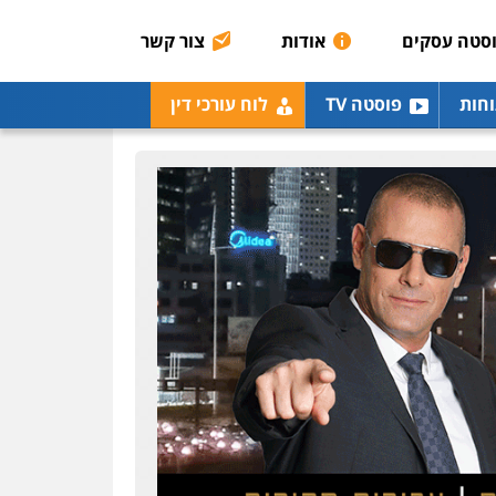
רונן הלל – מוניטין
מחיקת כתבות מגוגל
סטה עסקים
אודות
צור קשר
ודחיקת אזכורים שליליים
שירותים מקצועיים לעורכי
דין
וחות
פוסטה TV
לוח עורכי דין
0522508109
אחסון אתרים
מהירות
הגנה
גיבוי
תמיכה
שירותים מקצועיים
לעורכי דין
מרכז התחלה חדשה
אסירים
עבירות מין
שירותים מקצועיים לעורכי
דין
0544500346
מאיה בלום, עו"ס,
טיפול ושיקום
טיפול בהתמכרויות
שירותים מקצועיים לעורכי