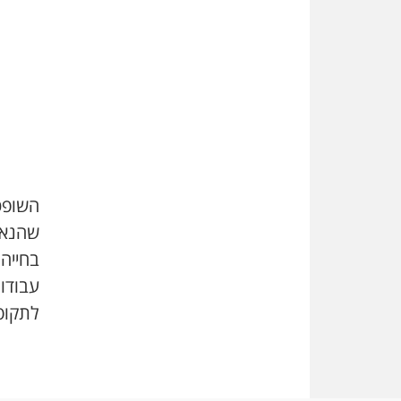
השופטת
שהנאש
בחייהם
עבודו
לתקופ