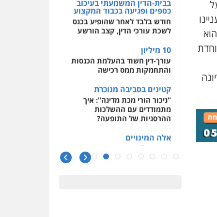
בבית-הדין המשמעתי בעיכוב
ל
כספים ופגיעה בכבוד המקצוע
יינו
חודש בלבד לאחר שהופיע בכנס
לשכת עורכי הדין, קצב הורשע
הוא
וחדת
10 מיליון
עורך-דין חשוד בהעלמת הכנסות
והתחמקות ממס רכישה
ונה
קטינים בסביבה מנוכרת
"ניכור הורי מכת מדינה": איך
מתמודדים עם ההשלכות
ההרסניות של התופעה?
אלה המינויים
הוועדה לבחירת שופטים בחרה
26 שופטים ורשמים נוספים
ראו הוזהרתם
הפרקליטות מקדמת הפללת
עורכי דין "קונסילייריז" בחוק
המאבק בארגוני פשיעה