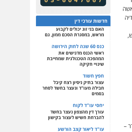
מע"מ ומוסדות ללא כוונת רווח
שירותים מקצועיים לעורכי
דין
אשה
כנס 60 שנה לחוק הירושה:
יה
המתח שבין חוק יחסי ממון
0522508109
חדשות עורכי דין
לבין חוק הירושה
האם בני זוג יכולים לקבוע
אחסון אתרים
,
מראש, במסגרת הסכם ממון, גם
מהירות
הגנה
גיבוי
תמיכה
שירותים מקצועיים
לעורכי דין
כנס 60 שנה לחוק הירושה
ראשי הכנס מדגישים את
המהפכה הטכנולגית שמחייבת
מרכז התחלה חדשה
שינויי חקיקה
אסירים
עבירות מין
שירותים מקצועיים לעורכי
חפץ חשוד
דין
עצור בתיק ניסיון רצח קיבל
חבילה מעו"ד ונעצר בחשד לסחר
0544500346
בסמים
יחסי עו"ד לקוח
עורך דין מהצפון נעצר בחשד
להברחת חשיש לעצור בקישון
ר –
עו"ד ליאור קצב הורשע