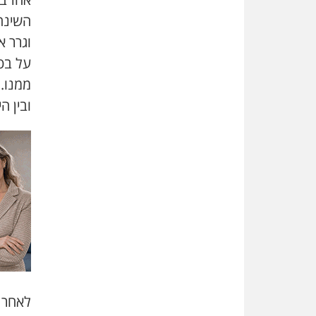
השינה
וגרר 
על בטנ
ממנו.
ובין ה
לאחר 