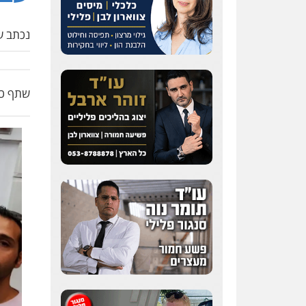
נכתב על
שתף כת