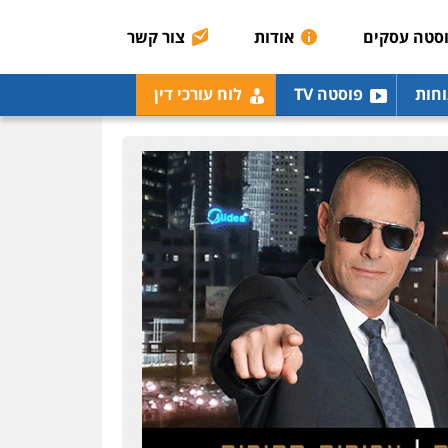
רונן הלל – מוניטין
מחיקת כתבות מגוגל
סטה עסקים
אודות
צור קשר
ודחיקת אזכורים שליליים
שירותים מקצועיים לעורכי
דין
וחות
פוסטה TV
לוח עורכי דין
0522508109
אחסון אתרים
מהירות
הגנה
גיבוי
תמיכה
שירותים מקצועיים
לעורכי דין
מרכז התחלה חדשה
אסירים
עבירות מין
שירותים מקצועיים לעורכי
דין
0544500346
מאיה בלום, עו"ס,
טיפול ושיקום
טיפול בהתמכרויות
שירותים מקצועיים לעורכי