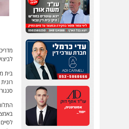
לביצו
רונית
סנגורי
התלונ
באמצע
לסיים