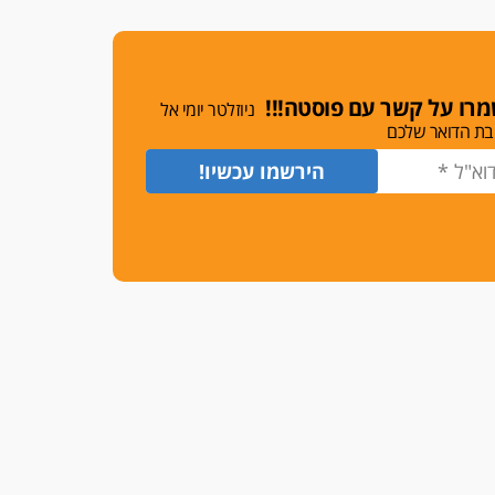
משרות אמון
יו"ר מחוז ת"א משבץ עובדות
שלו למינוי דייני בית הדין
למשמעת
רו על קשר עם פוסטה!!!
ניוזלטר יומי אל
האופנוע חזר הביתה
בת הדואר שלכם
עו"ד גיל פרידמן והרפתקאות
אופנוע השטח שלו
הזכות לטנף
זוכה עורך-דין שהשווה את ברק
לסינוואר ואת "הבמות של קפלן"
לחמאס
מאסר לעורך הדין
מאסר בפועל לעו"ד מהצפון
שהגיש תביעות פיקטיביות בשם
פלסטינים
על המידתיות
ביה"ד המשמעתי ביטל השעיה
לצמיתות של עורכת-דין שהביעה