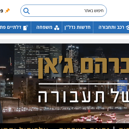
פו
רכב ותחבורה
חדשות נדל"ן
משפחה
דלתיים פת