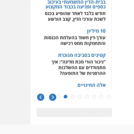
בבית-הדין המשמעתי בעיכוב
כספים ופגיעה בכבוד המקצוע
חודש בלבד לאחר שהופיע בכנס
לשכת עורכי הדין, קצב הורשע
10 מיליון
עורך-דין חשוד בהעלמת הכנסות
והתחמקות ממס רכישה
קטינים בסביבה מנוכרת
"ניכור הורי מכת מדינה": איך
מתמודדים עם ההשלכות
ההרסניות של התופעה?
אלה המינויים
הוועדה לבחירת שופטים בחרה
26 שופטים ורשמים נוספים
ראו הוזהרתם
הפרקליטות מקדמת הפללת
עורכי דין "קונסילייריז" בחוק
המאבק בארגוני פשיעה