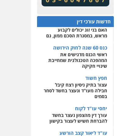
מע"מ ומוסדות ללא כוונת רווח
שירותים מקצועיים לעורכי
דין
כנס 60 שנה לחוק הירושה:
המתח שבין חוק יחסי ממון
0522508109
חדשות עורכי דין
לבין חוק הירושה
האם בני זוג יכולים לקבוע
אחסון אתרים
מראש, במסגרת הסכם ממון, גם
מהירות
הגנה
גיבוי
תמיכה
שירותים מקצועיים
לעורכי דין
כנס 60 שנה לחוק הירושה
ראשי הכנס מדגישים את
המהפכה הטכנולגית שמחייבת
מרכז התחלה חדשה
שינויי חקיקה
אסירים
עבירות מין
שירותים מקצועיים לעורכי
חפץ חשוד
דין
עצור בתיק ניסיון רצח קיבל
חבילה מעו"ד ונעצר בחשד לסחר
0544500346
בסמים
יחסי עו"ד לקוח
עורך דין מהצפון נעצר בחשד
להברחת חשיש לעצור בקישון
עו"ד ליאור קצב הורשע