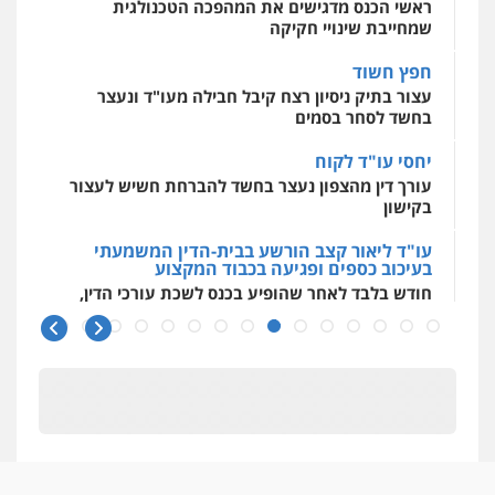
ראשי הכנס מדגישים את המהפכה הטכנולגית
שמחייבת שינויי חקיקה
חפץ חשוד
עצור בתיק ניסיון רצח קיבל חבילה מעו"ד ונעצר
בחשד לסחר בסמים
יחסי עו"ד לקוח
עורך דין מהצפון נעצר בחשד להברחת חשיש לעצור
בקישון
עו"ד ליאור קצב הורשע בבית-הדין המשמעתי
בעיכוב כספים ופגיעה בכבוד המקצוע
חודש בלבד לאחר שהופיע בכנס לשכת עורכי הדין,
קצב הורשע
10 מיליון
עורך-דין חשוד בהעלמת הכנסות והתחמקות ממס
רכישה
קטינים בסביבה מנוכרת
"ניכור הורי מכת מדינה": איך מתמודדים עם
ההשלכות ההרסניות של התופעה?