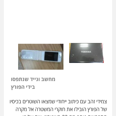
ניר קידר – צלם
צילום עורכי דין
שירותים מקצועיים לעורכי
דין
0504578527
מחשב ונייד שנתפסו
רונן הלל – מוניטין
בידי הפורץ
מחיקת כתבות מגוגל ודחיקת אזכורים
שליליים
שירותים מקצועיים לעורכי דין
0522508109
צמידי זהב עם כיתוב ייחודי שמצאו השוטרים בכיסיו
של הפורץ הובילו את חוקרי המשטרה אל מקרה
אחסון אתרים