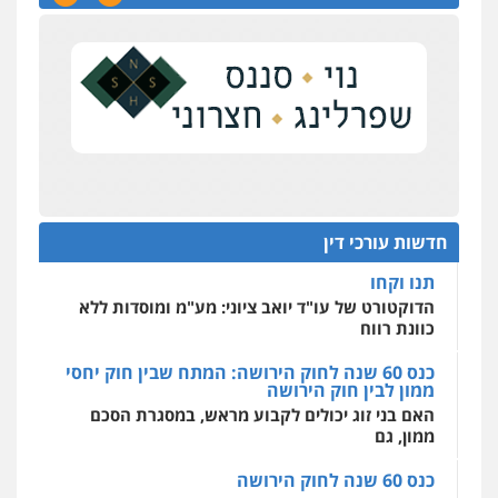
נכס בכפר קאסם
ניר קידר – צלם
העונש לעורך דין שהורשע בדיווח כוזב על עסקת
צילום עורכי דין
שירותים מקצועיים לעורכי
דין
נדל"ן
0504578527
על סדר היום
כנס תובענות ייצוגיות: "בעקבות ה-AI התפתח טרנד
רונן הלל – מוניטין
תביעות הגנת הפרטיות"
מחיקת כתבות מגוגל ודחיקת אזכורים
שליליים
שירותים מקצועיים לעורכי דין
מחוז מרכז לפני הכנסת
0522508109
כנס תביעות ייצוגיות: הדילמה בין זכויות צרכנים
להגנה על עסקים קטנים
חדשות עורכי דין
אחסון אתרים
תנו וקחו
מהירות
הגנה
גיבוי
תמיכה
שירותים
מקצועיים לעורכי דין
הדוקטורט של עו"ד יואב ציוני: מע"מ ומוסדות ללא
כוונת רווח
כנס 60 שנה לחוק הירושה: המתח שבין חוק יחסי
ממון לבין חוק הירושה
מרכז התחלה חדשה
האם בני זוג יכולים לקבוע מראש, במסגרת הסכם
אסירים
עבירות מין
שירותים מקצועיים
לעורכי דין
ממון, גם
0544500346
כנס 60 שנה לחוק הירושה