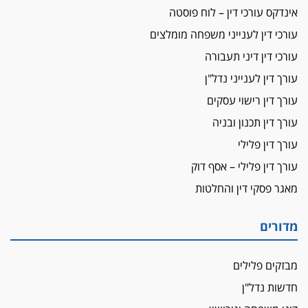
אינדקס עורכי דין – לוח פוסטה
פיקטיביות בשם פלסטינים
עורכי דין לענייני משפחה מומלצים
על המידתיות
ביה"ד המשמעתי ביטל השעיה לצמיתות של
עורכי דין דיני תעבורה
עורכת-דין שהביעה שמחה ב-7 באוקטובר
עורך דין לענייני נדל"ן
אשם
עורך דין רישוי עסקים
עו"ד הלל בבייב הורשע בהונאת עשרות לקוחות,
עורך דין תכנון ובניה
ההסדר: 7-9 שנות מאסר
עורך דין פלילי
דין ומקרקעין
עורך דין פלילי – אסף דוק
עורך דין ברמת השרון נחקר בחשד למרמה בעסקת
נדל"ן
מאגר פסקי דין והחלטות
"אני מכינה 5-6 ג'וינטים ביום"
תובעת משטרתית פוטרה בחשד לעישון סמים
מדורים
שנחשף בפעילות בלשים בטלגרם
לא בכל יום
מבזקים פלילים
עו"ד שרון נהרי חיתן את בנו הבכור דניאל
חדשות נדל"ן
הכנסת אישרה