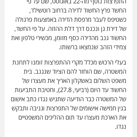
התפרצות נוסף מה-22 באוגוסט, שם על פי
מהירות
הגנה
גיבוי
תמיכה
שירותים
מקצועיים לעורכי דין
החשד פרץ החשוד לדירה ברחוב רוטשילד,
כשטיפס לעבר מרפסת הדירה באמצעות פרגולה
של דירת גן ונכנס דרך דלת ההזזה. על פי החשד,
מרכז התחלה חדשה
החשוד גנב מהדירה כסף מזומן, מכשירי טלפון ואת
אסירים
עבירות מין
שירותים מקצועיים
לעורכי דין
צמידי הזהב שנמצאו ברשותו.
0544500346
בעלי הרכוש מכלל מקרי ההתפרצות זומנו לתחנת
מאיה בלום, עו"ס, טיפול ושיקום
המשטרה, שם הוחזר להם הציוד שנגנב. בית
טיפול בהתמכרויות
שירותים מקצועיים
לעורכי דין
משפט השלום באשקלון האריך את מעצרו של
0504062539
החשוד עד היום (רביעי, 27.8), וחטיבת התביעות
של המשטרה כבר הודיעה שתגיש נגדו כתב אישום
עו"ד ד"ר אבי שקד
בגין חמישה אישומים של התפרצות וגניבה ותבקש
עבירות כלכליות
הלבנת הון
חילוטים
עבירות פליליות
את הארכת מעצרו עד תום ההליכים המשפטיים
0544385337
נגדו.
איתי חקירות – שירותים לעורכי דין