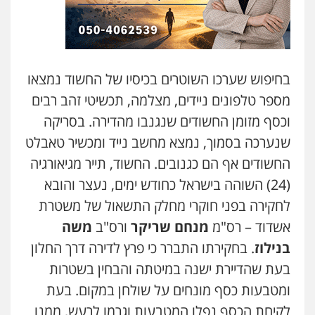
בחיפוש שערכו השוטרים בכיסיו של החשוד נמצאו
מספר טלפונים ניידים, מצלמה, תכשיטי זהב רבים
וכסף מזומן החשודים שנגנבו מהדירה. בסריקה
שנערכה בסמוך, נמצא מחשב נייד ומכשיר טאבלט
החשודים אף הם כגנובים. החשוד, תייר מגיאורגיה
(24) השוהה בישראל כחודש ימים, נעצר והובא
לחקירה בפני חוקרי מחלק התשאול של משטרת
אשדוד – רס"מ
מנחם שריקר
ורס"ב
משה
בנילוז
. בחקירתו התברר כי פרץ לדירה דרך החלון
בעת שהדיירת ישנה במיטתה והבחין בשטרות
ומטבעות כסף מונחים על שולחן במקום. בעת
לקיחת הכסף נפלו המטבעות וגרמו לרעש, ממנו