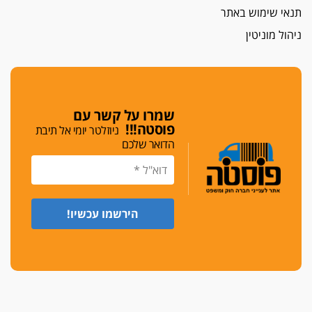
תנאי שימוש באתר
חג שמח
ניהול מוניטין
כפר מנדא: עורך דין נעצר בחשד להחזקת שני אקדח
גלוק
די לאלימות
פאנל הלשכה על האלימות: "כישלון שמתחיל בחינוך
ונגמר במשטרה"
שמרו על קשר עם
פוסטה!!!
ניוזלטר יומי אל תיבת
מנכ"ל עכשיו
הדואר שלכם
בימ"ש מחוזי: החלטת עמית בכר לדחות מינוי מנכ"ל
חדש ללשכה אינה סבירה
משפחה ופוליטיקה
עו"ד גלעד מנשה ויאיר בכורו חגגו בר מצווה, שרי
הליכוד הפציצו
אתיקה בהקפאה
הקדנציה החוקית של ועדות האתיקה הסתיימה
והלשכה מצאה פתרון מאולתר
הזעקה