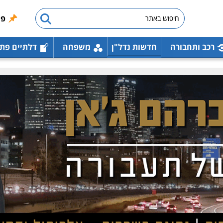
פו
רכב ותחבורה
חדשות נדל"ן
משפחה
דלתיים פת