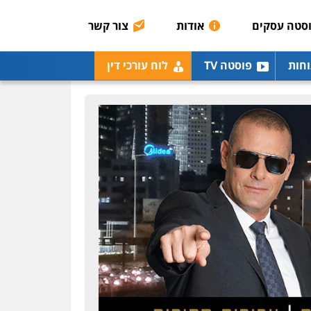
רונן הלל – מוניטין
מחיקת כתבות מגוגל
סטה עסקים
אודות
צור קשר
ודחיקת אזכורים שליליים
שירותים מקצועיים לעורכי
דין
וחות
פוסטה TV
לוח עורכי דין
0522508109
אחסון אתרים
מהירות
הגנה
גיבוי
תמיכה
שירותים מקצועיים
לעורכי דין
מרכז התחלה חדשה
אסירים
עבירות מין
שירותים מקצועיים לעורכי
דין
0544500346
מאיה בלום, עו"ס,
טיפול ושיקום
טיפול בהתמכרויות
שירותים מקצועיים לעורכי