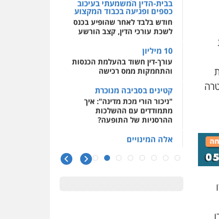
בבית-הדין המשמעתי בעיכוב
כספים ופגיעה בכבוד המקצוע
חודש בלבד לאחר שהופיע בכנס
לשכת עורכי הדין, קצב הורשע
10 מיליון
עורך-דין חשוד בהעלמת הכנסות
ת
והתחמקות ממס רכישה
טרה
קטינים בסביבה מנוכרת
"ניכור הורי מכת מדינה": איך
מתמודדים עם ההשלכות
ההרסניות של התופעה?
אלה המינויים
הוועדה לבחירת שופטים בחרה
26 שופטים ורשמים נוספים
ראו הוזהרתם
הפרקליטות מקדמת הפללת
עורכי דין "קונסילייריז" בחוק
המאבק בארגוני פשיעה
ו