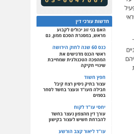
מע"מ ומוסדות ללא כוונת רווח
שירותים מקצועיים לעורכי
עיל
דין
כנס 60 שנה לחוק הירושה:
אי
המתח שבין חוק יחסי ממון
0522508109
חדשות עורכי דין
לבין חוק הירושה
האם בני זוג יכולים לקבוע
אחסון אתרים
מראש, במסגרת הסכם ממון, גם
מהירות
הגנה
גיבוי
תמיכה
שירותים מקצועיים
לעורכי דין
כנס 60 שנה לחוק הירושה
יים
ראשי הכנס מדגישים את
יהם
המהפכה הטכנולגית שמחייבת
מרכז התחלה חדשה
שינויי חקיקה
אסירים
עבירות מין
שירותים מקצועיים לעורכי
חפץ חשוד
דין
עצור בתיק ניסיון רצח קיבל
חבילה מעו"ד ונעצר בחשד לסחר
0544500346
בסמים
יחסי עו"ד לקוח
עורך דין מהצפון נעצר בחשד
להברחת חשיש לעצור בקישון
עו"ד ליאור קצב הורשע