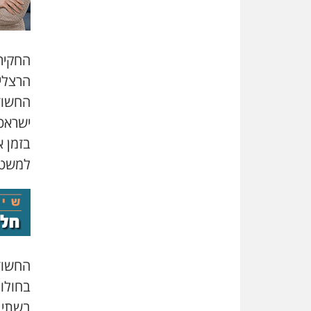
החקיר
הרצליה
החשוד
ישראכ
בזמן 
למשטר
החשוד
בחולון
בשתי 