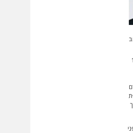
שמחה ב-7 באוקטובר
אשם
עו"ד הלל בבייב הורשע בהונאת
עשרות לקוחות, ההסדר: 7-9
שנות מאסר
ב
דין ומקרקעין
עורך דין ברמת השרון נחקר
בחשד למרמה בעסקת נדל"ן
למעצר בית של 10
"אני מכינה 5-6 ג'וינטים ביום"
תובעת משטרתית פוטרה בחשד
לעישון סמים שנחשף בפעילות
ם
בלשים בטלגרם
ת
לא בכל יום
ך
עו"ד שרון נהרי חיתן את בנו
הבכור דניאל
הכנסת אישרה
ני
הגבלת שכר טרחה בייצוג נכי