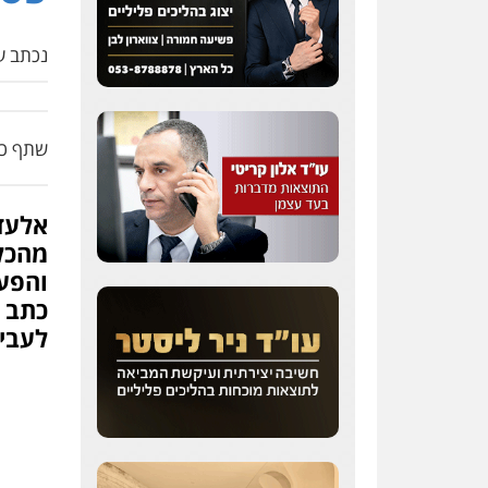
נכתב על
שתף כת
אלעד
מהכלא
והפעל
כתב ה
לעבי