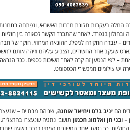
ה החלה בעקבות תלונת חברות האשראי, ונפתחה בתחנות
 ובחולון בנפרד. לאחר שהתברר הקשר לכאורה בין חוליות
ים – עברה החקירה למפלג ההונאה המחוזי. חוקר של חבר
ארט שעקב אחר החשודים, הצביע עליהם וזיהה אותם למש
אמת – לפי הנטען זה קרה לאחר משיכות כספים. ככל הנראה
ה יש צילומים ממכשירי הכספומט.
ים הם
יניב בלס ויחיאל אוחנה
, שניהם מבת ים – שנעצרו
 – ו
בני חן ואלמוג חכמון
תושבי נתניה שנעצרו בהרצליה.
החוליות, כך נטען, אחד החשודים המתין ברכב בשעה שחבר