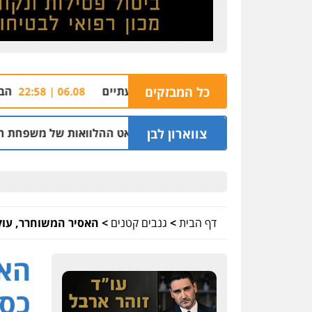
צתת סניף ג'פניקה בגבעתיים
כל המבזקים
הבהרה: רימון רסס
06.08 | 22:58
צווארון לבן
 לשעבר בחיפה וסינדיקאט ההלוואות של משפחת הרינג
05.08 | 16:14
דף הבית
>
גנבים קטנים
>
האסיר המשוחרר, עוק
האס
כספ