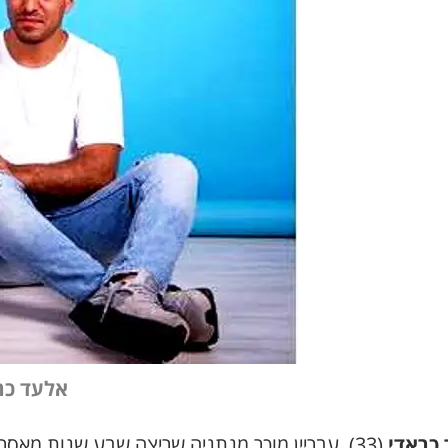
אלעד כר
כראדי
(
33
), עבריין מוכר מנתניה שריצה שבע שנות מאסר