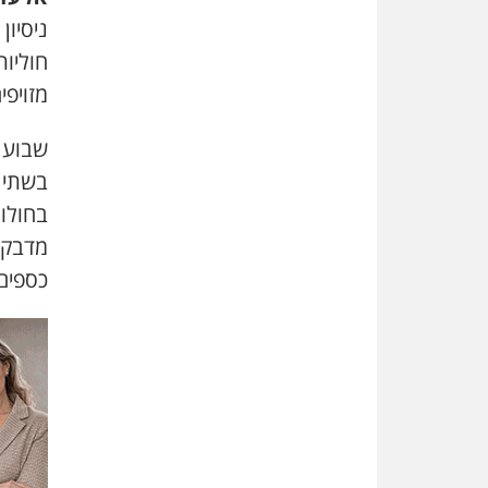
ניסיו
חוליו
מזויפ
שבוע 
בשתי ח
בחולון
מדבקו
כספים