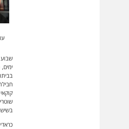
עו
ימים,
בביתו
חבילת
קוקאין 
שוטרים
בשישה
כראדי 