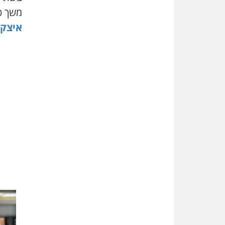
משך כ
איצקו