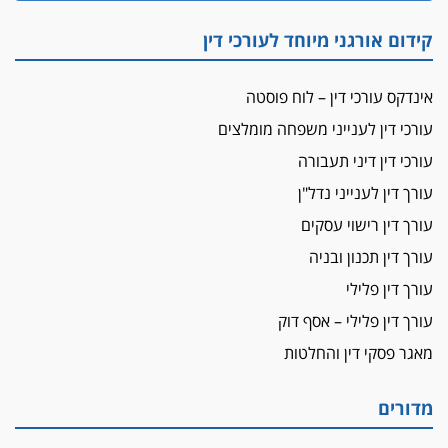
"הבמות של קפלן" לחמאס
קידום אורגני מיוחד לעורכי דין
מאסר לעורך הדין
מאסר בפועל לעו"ד מהצפון שהגיש תביעות
אינדקס עורכי דין – לוח פוסטה
פיקטיביות בשם פלסטינים
עורכי דין לענייני משפחה מומלצים
על המידתיות
ביה"ד המשמעתי ביטל השעיה לצמיתות של
עורכי דין דיני תעבורה
עורכת-דין שהביעה שמחה ב-7 באוקטובר
עורך דין לענייני נדל"ן
אשם
עורך דין רישוי עסקים
עו"ד הלל בבייב הורשע בהונאת עשרות לקוחות,
עורך דין תכנון ובניה
ההסדר: 7-9 שנות מאסר
עורך דין פלילי
דין ומקרקעין
עורך דין פלילי – אסף דוק
עורך דין ברמת השרון נחקר בחשד למרמה בעסקת
נדל"ן
מאגר פסקי דין והחלטות
"אני מכינה 5-6 ג'וינטים ביום"
תובעת משטרתית פוטרה בחשד לעישון סמים
מדורים
שנחשף בפעילות בלשים בטלגרם