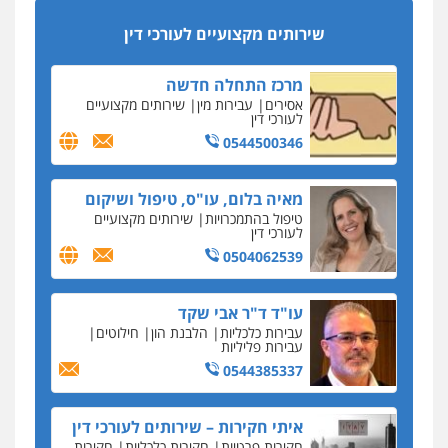
מקצועיים לעורכי דין
סקס בכל מחיר
שירותים מקצועיים לעורכי דין
כתב האישום נגד עו"ד עידן דביר: האונס והמחירון
לאקטים מיניים
מרכז התחלה חדשה
כתב אישום: יו"ר ש"ס לשעבר בחיפה וסינדיקאט
אסירים
עבירות מין
שירותים מקצועיים
ההלוואות של משפחת הרינג
לעורכי דין
הפרקליטות: הרב נתנאל חייק ואביו הרב אריה חייק
0544500346
שמשו אנשי
החשוד ברצח עו"ד ארבל פלדמן טען לרקע נפשי
מאיה בלום, עו"ס, טיפול ושיקום
ושתק בחקירתו
טיפול בהתמכרויות
שירותים מקצועיים
לעורכי דין
בבית המשפט התברר כי לחשוד, אחמד אלרג'וב
מרמלה, לא נערכה
0504062539
יחסי עו"ד לקוח
עו"ד ד"ר אבי שקד
עורכת דין נעצרה בחשד להעברת סם לנאשם בכלא
עבירות כלכליות
הלבנת הון
חילוטים
השרון
עבירות פליליות
0544385337
דבר למיקרופון
נציב תלונות הציבור על השופטים: עדיף למעט
בפרקטיקה של דיונים "מחוץ לפרוטוקול"
איתי חקירות – שירותים לעורכי דין
חקירות פרטיות
חקירות כלכליות
חקירות