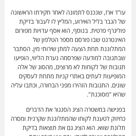
עו"ד ארז, שנכנס לתמונה לאחר חקירתו הראשונה
של הגבר בליל האירוע, המליץ לו לעבור בדיקת
פוליגרף פרטית. בנוסף, הוא אסף עדויות מפורום
האינטרנט שבו פורסם מספר הטלפון של
המתלוננת תחת הצעה למתן שירותי מין. הסתבר
שבתגובה למודעה שפרסמה נערת הליווי, הופיעו
תגובות של לקוחות לא מרוצים, מהסוג של אלה
המופיעות לעתים באתרי קניות מתחת לעסקים
שונים. התגובות הזהירו מפני הבחורה, וכתבו עליה
ניר קידר – צלם
שהיא "מסוכנת".
צילום עורכי דין
שירותים מקצועיים לעורכי
דין
0504578527
בפגישה במשטרה הציג הסנגור את הדברים
כחיזוק לטענת לקוחו שהמתלוננת שקרנית ומסרה
רונן הלל – מוניטין
תלונת שווא. הוא הציג גם את תוצאות בדיקת
מחיקת כתבות מגוגל ודחיקת אזכורים
שליליים
שירותים מקצועיים לעורכי דין