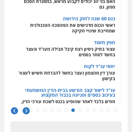
האם בני זוג יכולים לקבוע מראש, במסגרת הסכם
אסירים
עבירות מין
שירותים מקצועיים
לעורכי דין
ממון, גם
0544500346
כנס 60 שנה לחוק הירושה
ראשי הכנס מדגישים את המהפכה הטכנולגית
שמחייבת שינויי חקיקה
חפץ חשוד
עצור בתיק ניסיון רצח קיבל חבילה מעו"ד ונעצר
בחשד לסחר בסמים
יחסי עו"ד לקוח
עורך דין מהצפון נעצר בחשד להברחת חשיש לעצור
בקישון
עו"ד ליאור קצב הורשע בבית-הדין המשמעתי
בעיכוב כספים ופגיעה בכבוד המקצוע
חודש בלבד לאחר שהופיע בכנס לשכת עורכי הדין,
קצב הורשע
10 מיליון
עורך-דין חשוד בהעלמת הכנסות והתחמקות ממס
רכישה