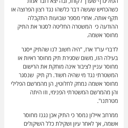
הפוליגרף שערך לקוחו, ובה יצא דובר אמת
0522508109
כשהכחיש שעשה דבר כלשהו נגד רצון הפרוצה או
תקף אותה. אחרי מספר שבועות התקבלה
אחסון אתרים
מהירות
הגנה
גיבוי
תמיכה
שירותים
ההודעה כי המשטרה החליטה לסגור את התיק
מקצועיים לעורכי דין
מחוסר אשמה.
לדברי עו"ד ארז, "היה חשוב לנו שהתיק ייסגר
מרכז התחלה חדשה
בעילה הזו, משום שסגירת תיק מחוסר ראיות או
אסירים
עבירות מין
שירותים מקצועיים
לעורכי דין
מחוסר עניין לציבור אינה מוחקת את הרישום
0544500346
המשטרתי נגד מי שהיה חשוד. רק תיק שנסגר
מחוסר אשמה נמחק לחלוטין, הן מהמרשם הפלילי
מאיה בלום, עו"ס, טיפול ושיקום
טיפול בהתמכרויות
שירותים מקצועיים
והן מהמרשם המשטרתי הפנימי, וזו היתה
לעורכי דין
מטרתנו".
0504062539
ממרחב איילון נמסר כי התיק אכן נגנז מחוסר
עו"ד ד"ר אבי שקד
אשמה, אך לאחר עיון ושקילת כלל השיקולים
עבירות כלכליות
הלבנת הון
חילוטים
עבירות פליליות