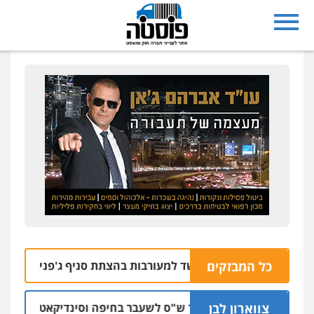
כל המבזקים
י רחובות נעצרו בחשד למעורבות בהצתת סניף ג'פניקה בגבעתיים
צווארון לבן
כתב אישום: יו"ר ש"ס לשעבר בחיפה וסינדיקאט ההלוואות ש