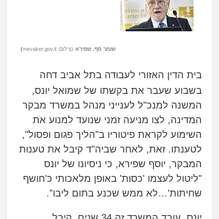
שומר סף. שפירא
(צילום:
mevaker.gov.il
)
בית הדין האזורי לעבודה בתל אביב דחה
בשבוע שעבר את בקשתו של שמואל יונס,
המשנה למנכ"ל לענייני מנהל במשרד מבקר
המדינה, לצו מניעה זמני שנועד למנוע את
השימוע לקראת פיטוריו ב"הליך פגום ופסול",
לטענתו. זאת, לאחר שביה"ד קיבל את טענות
המבקר, יוסף שפירא, כי ניסיונו של יונס
"ליטול לעצמו 'כסות' באופן מלאכותי כ'חושף
שחיתות'…לא ממש שכנע בתום ליבו".
יונס, עובד המשרד זה 34 שנים, קיבל