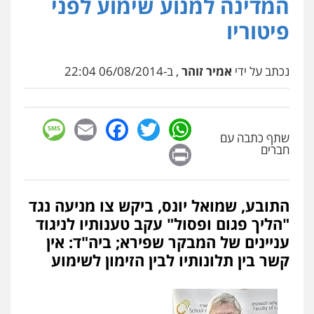
המדינה למנוע שימוע לפני
פיטוריו
נכתב על ידי
אמיר זוהר
, ב-06/08/2014 22:04
sage
Facebook
Email
WhatsApp
Twitter
שתף כתבה עם
Print
חברים
התובע, שמואל יונס, ביקש צו מניעה נגד
"הליך פגום ופסול" עקב טענותיו לניגוד
עניינים של המבקר שפירא; ביה"ד: אין
קשר בין תלונותיו לבין הזימון לשימוע