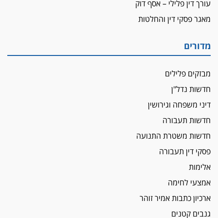
עורך דין פלילי – אסף דוק
שנחשף בפעילות בלשים בטלגרם
מאגר פסקי דין והחלטות
לא בכל יום
עו"ד שרון נהרי חיתן את בנו הבכור דניאל
מדורים
הכנסת אישרה
הגבלת שכר טרחה בייצוג נכי צה"ל ונפגעי פעולות
מבזקים פלילים
איבה
חדשות נדל"ן
איתות מירושלים
דיני משפחה וגירושין
יו"ר המחוז צ'צ'קס מכנס ישיבה להדחת
ממלא-מקומו, ועמית בכר שותק
חדשות תעבורה
מחאת הפרקליטים והסנגורים
חדשות משטרת התנועה
יצאו לשעה מבית המשפט ועמדו בחוץ לאות הזדהות
פסקי דין תעבורה
עם השופטים
אלימות
הביקורת חוגגת
אמצעי לחימה
מבקר לשכת עורכי הדין בתביעה נגד "איכות
השלטון" בעידן עמית בכר
ארכיון כתבות אמיר זוהר
נכנס לאינדקס
גנבים קטנים