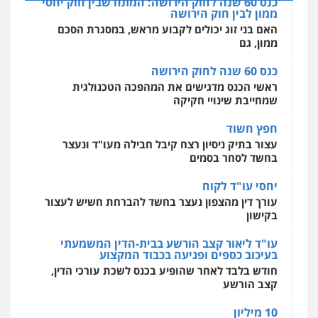
כנס 60 שנה לחוק הירושה: המתח שבין חוק יחסי
מרכז התחלה חדשה
ממון לבין חוק הירושה
אסירים
עבירות מין
שירותים מקצועיים
לעורכי דין
האם בני זוג יכולים לקבוע מראש, במסגרת הסכם
ממון, גם
0544500346
כנס 60 שנה לחוק הירושה
מאיה בלום, עו"ס, טיפול ושיקום
ראשי הכנס מדגישים את המהפכה הטכנולגית
טיפול בהתמכרויות
שירותים מקצועיים
שמחייבת שינויי חקיקה
לעורכי דין
0504062539
חפץ חשוד
עצור בתיק ניסיון רצח קיבל חבילה מעו"ד ונעצר
בחשד לסחר בסמים
עו"ד ד"ר אבי שקד
עבירות כלכליות
הלבנת הון
חילוטים
יחסי עו"ד לקוח
עבירות פליליות
עורך דין מהצפון נעצר בחשד להברחת חשיש לעצור
0544385337
בקישון
עו"ד ליאור קצב הורשע בבית-הדין המשמעתי
איתי חקירות – שירותים לעורכי דין
בעיכוב כספים ופגיעה בכבוד המקצוע
חקירות פרטיות
חקירות כלכליות
חקירות
חודש בלבד לאחר שהופיע בכנס לשכת עורכי הדין,
אישות
איתורים
קצב הורשע
0537865001
10 מיליון