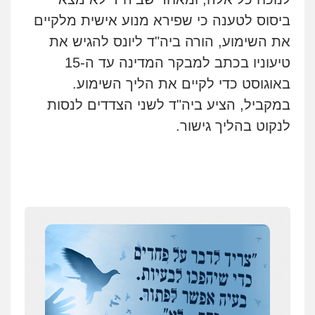
ביסוס לטענה כי שפירא מנוע אישית מלקיים
את השימוע, הורה ביה"ד ליונס להגיש את
טיעוניו בכתב למבקר המדינה עד ה-15
באוגוסט כדי לקיים את הליך השימוע.
במקביל, הציע ביה"ד לשני הצדדים לנסות
לנקוט בהליך גישור.
איומים כתובים
ניר קידר – צלם
תושב סכנין חשוד ששלח הודעות מאיימות לעורך דין
צילום עורכי דין
שירותים מקצועיים לעורכי
מקומי
דין
0504578527
אבי שקד מונה
כחבר ועדת איסור הלבנת הון בלשכת עורכי הדין
רונן הלל – מוניטין
194 עורכי הדין החדשים
מחיקת כתבות מגוגל ודחיקת אזכורים
שליליים
שירותים מקצועיים לעורכי דין
אחרי המלחמה: הוסמכו בירושלים עורכות ועורכי
0522508109
הדין החדשים
עסקה חמה
אחסון אתרים
מפקח במס הכנסה ועורך-דין חשודים בהצהרה כוזבת