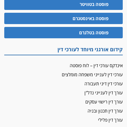
הזכות לטנף
פוסטה בטוויטר
זוכה עורך-דין שהשווה את ברק לסינוואר ואת
"הבמות של קפלן" לחמאס
פוסטה באינסטגרם
מאסר לעורך הדין
פוסטה בטלגרם
מאסר בפועל לעו"ד מהצפון שהגיש תביעות
פיקטיביות בשם פלסטינים
על המידתיות
קידום אורגני מיוחד לעורכי דין
ביה"ד המשמעתי ביטל השעיה לצמיתות של
עורכת-דין שהביעה שמחה ב-7 באוקטובר
אינדקס עורכי דין – לוח פוסטה
אשם
עורכי דין לענייני משפחה מומלצים
עו"ד הלל בבייב הורשע בהונאת עשרות לקוחות,
עורכי דין דיני תעבורה
ההסדר: 7-9 שנות מאסר
עורך דין לענייני נדל"ן
דין ומקרקעין
עורך דין ברמת השרון נחקר בחשד למרמה בעסקת
עורך דין רישוי עסקים
נדל"ן
עורך דין תכנון ובניה
"אני מכינה 5-6 ג'וינטים ביום"
עורך דין פלילי
תובעת משטרתית פוטרה בחשד לעישון סמים