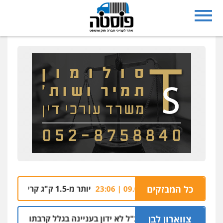
ן מגורים בחולון
כל המבזקים
יותר מ-1.5 ק"ג קריסטל אותר בתוך רכב בצומת בית קמה
09.08 | 23:06
צווארון לבן
 שושן דורשת שהמפכ"ל לא ידון בעניינה בגלל קרבתו לתנ"צ אבוד