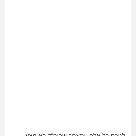
לנוכח כל אלה, ומאחר שביה"ד לא מצא