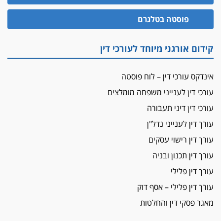
הזכות לטנף
פוסטה בטלגרם
זוכה עורך-דין שהשווה את ברק לסינוואר ואת
"הבמות של קפלן" לחמאס
קידום אורגני מיוחד לעורכי דין
מאסר לעורך הדין
מאסר בפועל לעו"ד מהצפון שהגיש תביעות
אינדקס עורכי דין – לוח פוסטה
פיקטיביות בשם פלסטינים
עורכי דין לענייני משפחה מומלצים
על המידתיות
ביה"ד המשמעתי ביטל השעיה לצמיתות של
עורכי דין דיני תעבורה
עורכת-דין שהביעה שמחה ב-7 באוקטובר
עורך דין לענייני נדל"ן
אשם
עורך דין רישוי עסקים
עו"ד הלל בבייב הורשע בהונאת עשרות לקוחות,
עורך דין תכנון ובניה
ההסדר: 7-9 שנות מאסר
עורך דין פלילי
דין ומקרקעין
עורך דין פלילי – אסף דוק
עורך דין ברמת השרון נחקר בחשד למרמה בעסקת
נדל"ן
מאגר פסקי דין והחלטות
"אני מכינה 5-6 ג'וינטים ביום"