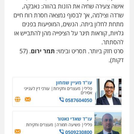
עו"ד עינב יתח
אישה צעירה שחיה את הזנות בהווה: נאבקה,
פלילי
פשיעה חמורה
עורכי דין לענייני
שרדה וצילמה, אך לבסוף נמצאה חסרת רוח חיים
אסירים
צבאי
0546364651
מתחת לחלון ביתה. הנשים, המופיעות בפנים
גלויות, קוראות תיגר על הציפייה מהן להתבייש או
עו"ד עמית שלף
להסתתר.
פלילי
פשיעה חמורה
עורכי דין לענייני
אסירים
סמים
סרט חזק ביותר. תסריט ובימוי:
תמר ירום
. (57
0542068898
דקות).
עו"ד מעיין שמחון
פלילי
מעצרים וחקירות
עורכי דין לענייני
אסירים
0587604050
ניר קידר – צלם
צילום עורכי דין
שירותים מקצועיים לעורכי
דין
עו"ד שאדי נאטור
0504578527
פלילי
פשיעה חמורה
מעצרים וחקירות
0509230800