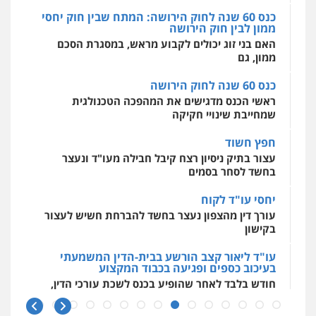
כנס 60 שנה לחוק הירושה: המתח שבין חוק יחסי
ממון לבין חוק הירושה
מרכז התחלה חדשה
האם בני זוג יכולים לקבוע מראש, במסגרת הסכם
אסירים
עבירות מין
שירותים מקצועיים
לעורכי דין
ממון, גם
0544500346
כנס 60 שנה לחוק הירושה
ראשי הכנס מדגישים את המהפכה הטכנולגית
שמחייבת שינויי חקיקה
חפץ חשוד
עצור בתיק ניסיון רצח קיבל חבילה מעו"ד ונעצר
בחשד לסחר בסמים
יחסי עו"ד לקוח
עורך דין מהצפון נעצר בחשד להברחת חשיש לעצור
בקישון
עו"ד ליאור קצב הורשע בבית-הדין המשמעתי
בעיכוב כספים ופגיעה בכבוד המקצוע
חודש בלבד לאחר שהופיע בכנס לשכת עורכי הדין,
קצב הורשע