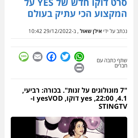
סרט דוקו חדש של YES על
עו"ד שאדי כבהא
פלילי
עורכי דין לענייני אסירים
המקצוע הכי עתיק בעולם
0525556970
נכתב על ידי
אילן שאול
, ב-29/12/2022 10:42
עו"ד רויטל סבג שקד
פלילי
פשיעה חמורה
אמצעי לחימה
אלימות
עורכי דין לענייני אסירים
0528615306
sage
Facebook
Email
WhatsApp
Twitter
שתף כתבה עם
Print
חברים
עו"ד דרוויש נאשף
פלילי
פשיעה חמורה
זכויות אדם
0527448141
"7 מונולוגים על זנות". בכורה: רביעי,
4.1, 22:00, yes דוקו, yesVOD ו-
STINGTV
עו"ד יפעת שוורץ סיל
פלילי
תעבורה
0523379525