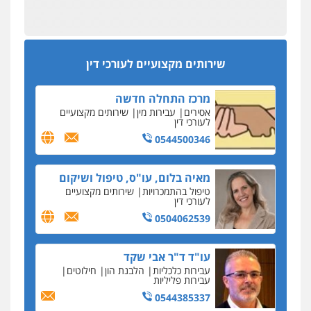
מפקח במס הכנסה ועורך-דין חשודים בהצהרה כוזבת
אחסון אתרים
על עסקת נדל"ן בצפון
מהירות
הגנה
גיבוי
תמיכה
שירותים
מקצועיים לעורכי דין
סקס בכל מחיר
שירותים מקצועיים לעורכי דין
כתב האישום נגד עו"ד עידן דביר: האונס והמחירון
לאקטים מיניים
מרכז התחלה חדשה
כתב אישום: יו"ר ש"ס לשעבר בחיפה וסינדיקאט
אסירים
עבירות מין
שירותים מקצועיים
ההלוואות של משפחת הרינג
לעורכי דין
הפרקליטות: הרב נתנאל חייק ואביו הרב אריה חייק
0544500346
שמשו אנשי
החשוד ברצח עו"ד ארבל פלדמן טען לרקע נפשי
מאיה בלום, עו"ס, טיפול ושיקום
ושתק בחקירתו
טיפול בהתמכרויות
שירותים מקצועיים
לעורכי דין
בבית המשפט התברר כי לחשוד, אחמד אלרג'וב
מרמלה, לא נערכה
0504062539
יחסי עו"ד לקוח
עו"ד ד"ר אבי שקד
עורכת דין נעצרה בחשד להעברת סם לנאשם בכלא
עבירות כלכליות
הלבנת הון
חילוטים
השרון
עבירות פליליות
0544385337
דבר למיקרופון