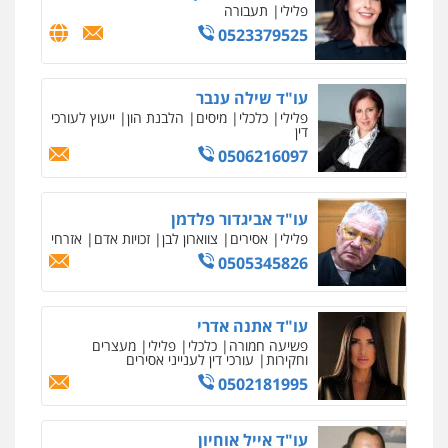
פלילי
תעבורה
0523379525
עו"ד שילה ענבר
פלילי
כלכלי
מיסים
הלבנת הון
ייעוץ לעורכי
דין
0506216097
עו"ד אביגדור פלדמן
פלילי
אסירים
צווארון לבן
זכויות אדם
אזרחי
0505345826
עו"ד אתנה אדרי
פשיעה חמורה
כלכלי
פלילי
מעצרים
וחקירות
עורכי דין לענייני אסירים
0502181995
עו"ד אייל אוחיון