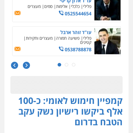
פלילי
כלכלי
אלימות
סמים
מעצרים
0525544654
עו"ד זוהר ארבל
פלילי
פשיעה חמורה
מעצרים וחקירות
קטינים
0538788878
עו"ד שלי גורביץ – לוי
משפט פלילי
פשיעה חמורה
מעצרים
וחקירות
צבאי
תעבורה
0544218336
קמפיין חימוש לאומי: כ-100
משרד עורכי דין חן ברוך
פלילי
דיני תעבורה
מעצרים וחקירות
אלף ביקשו רישיון נשק עקב
0505078733
הטבח בדרום