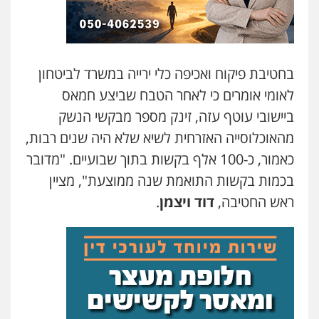
עו"ד שלומי שרון
פלילי
צבאי
מעצרים וחקירות
0547342002
בחטיבת פיקוח ואכיפה כלי ירייה במשרד לביטחון
לאומי אומרים כי לאחר הטבח שביצע חמאס
עו"ד אלון קריטי
ביישובי עוטף עזה, זינק מספר מבקשי הנשק
פלילי
כלכלי
אלימות
סמים
מעצרים
0525544654
מהאוכלוסייה האזרחית לשיא שלא היה שנים רבות,
כאמור, כ-100 אלף בקשות בתוך שבועיים. "מדובר
עו"ד זוהר ארבל
בכמות בקשות התואמת שנה ממוצעת", מציין
פלילי
פשיעה חמורה
מעצרים וחקירות
ראש החטיבה,
דוד ויצמן
.
קטינים
0538788878