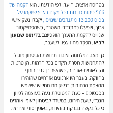
בפריסה ארצית. היעד, לפי הודעתו, הוא
הקמה של
566 כיתות כוננות בכל מקום בארץ שיוקמו על
ויקי שמואל – משרד עו"ד
בסיס 13,200 מתנדבים שיגויסו,
יקבלו נשק אישי
פלילי
משפט פלילי
0528959600
ארוך, ויופעלו כמתנדבי משטרה, כשהפרוייקטור
שגוייס להקמת המערך הוא
ניצב בדימוס שמעון
לביא
, מפקד מחוז צפון לשעבר.
קורל קרוז – עורך דין פלילי
משפט פלילי
0545437431
כך מצב המלחמה ואיבוד תחושת הביטחון מוביל
להתחמשות חסרת תקדים בכל הרמות, הן פרטית
והן לאומית-אזרחית, כשהשר בן גביר דוחף
עו"ד עלי סעדי
פלילי
פשיעה חמורה
ליווי וייצוג בחקירות
בחוזקה. בעבר היו ארגונים אזרחיים שהזהירו
ומעצרים
0508824984
מהצפת הרחובות בנשק חם מחשש שישמש
בסכסוכים – כעת המטוטלת נעה בעוצמה לכיוון
עו"ד תומר בנישתי
הנגדי, שעת חירום. במשרד לביטחון לאומי אומרים
פלילי
מעצרים וחקירות
צווארון לבן
פשיעה
חמורה
כי כל בקשה נבדקת בזהירות, באופן יסודי ואחראי.