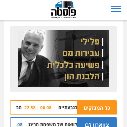
כל המבזקים
 סניף ג'פניקה בגבעתיים
הבהרה: רימון רסס בש
06.08 | 22:58
צווארון לבן
 וסינדיקאט ההלוואות של משפחת הרינג
שלושה 
05.08 | 16:14