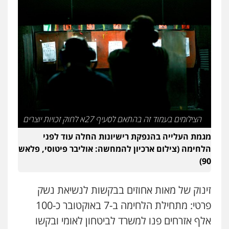
סלימאן אבו שעירה – משרד עורכי דין
פלילי
בטחוני
צבאי
נזיקין
0547780927
עו"ד אסף גונן
פלילי
פשע חמור
תעבורה
צבא
מעצרים
וחקירות
0542255161
גל דהן – משרד עורך דין פלילי
הצילומים בעמוד זה בהתאם לסעיף 27א לחוק זכויות יוצרים
פלילי
פשיעה חמורה
סמים
מעצרים
מגמת העלייה בהנפקת רישיונות החלה עוד לפני
וחקירות
הלחימה (צילום ארכיון להמחשה: אוליבר פיטוסי, פלאש
0544723840
90)
עו"ד ראוף נג'אר
פלילי
עורכי דין לענייני אסירים
מעצרים
זינוק של מאות אחוזים בבקשות לנשיאת נשק
סמים
רכוש
פרטי: מתחילת הלחימה ב-7 באוקטובר כ-100
0548009246
אלף אזרחים פנו למשרד לביטחון לאומי ובקשו