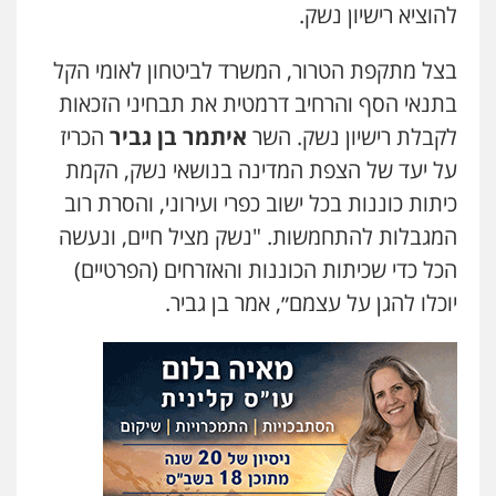
להוציא רישיון נשק.
עדי כרמלי – חברת עו"ד
פלילי
כלכלי
עורכי דין לענייני אסירים
בצל מתקפת הטרור, המשרד לביטחון לאומי הקל
0525060666
בתנאי הסף והרחיב דרמטית את תבחיני הזכאות
לקבלת רישיון נשק. השר
איתמר בן גביר
הכריז
גיא זהבי משרד עורכי דין
על יעד של הצפת המדינה בנושאי נשק, הקמת
פלילי
משפחה
503456449
כיתות כוננות בכל ישוב כפרי ועירוני, והסרת רוב
המגבלות להתחמשות. "נשק מציל חיים, ונעשה
עו"ד איהאב ג'לג'ולי
הכל כדי שכיתות הכוננות והאזרחים (הפרטיים)
פלילי
מעצרים וחקירות
עורכי דין לענייני
יוכלו להגן על עצמם״, אמר בן גביר.
אסירים
0505216700
אייל בן שושן, עורך דין פלילי
פלילי
מעצרים וחקירות
פשיעה חמורה
נוער
רישום פלילי
0522763105