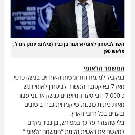
עו"ד רונן בנדל
משפט פלילי
פשיעה חמורה
פלילי
0524282442
השר לביטחון לאומי איתמר בן גביר (צילום: יונתן זינדל,
כבריאן, מזר – משרד עורכי דין
פלאש 90)
פלילי
מעצרים וחקירות
0543986802
המשמר הלאומי
במקביל למגמת התחמשות האזרחים בנשק פרטי,
מנשה, אלמוג – עורכי דין
מאז 7 באוקטובר המשרד לביטחון לאומי רכש
פלילי
עבירות תנועה
צווארון לבן
תעבורה
עורכי דין לענייני אסירים
מעצרים וחקירות
כ-7,000 רובי סער המיועדים כנשק ארגוני עבור
0546470989
מאות כיתות כוננות שיוקמו ויתוגברו בישובים
ובערים בכל רחבי הארץ.
עו"ד אבי כהן
פלילי
פשיעה חמורה
קטינים
אלימות
בלי שהצהיר על כך במפורש, בן גביר מקדם
סמים
עבירות מין
למעשה את ראשית הקמת "המשמר הלאומי"
0523647066