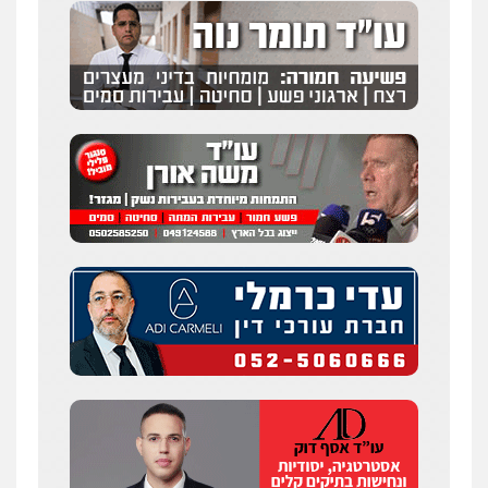
עדי כרמלי – חברת עו"ד
פלילי
כלכלי
עורכי דין לענייני אסירים
0525060666
גיא זהבי משרד עורכי דין
פלילי
משפחה
503456449
עו"ד איהאב ג'לג'ולי
פלילי
מעצרים וחקירות
עורכי דין לענייני
אסירים