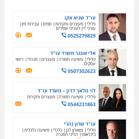
0546657865
עו"ד שגיא אקו
פלילי
מעצרים וחקירות
סמים
עבירות מין
עורכי דין לענייני אסירים
0525279829
אלי אונגר משרד עו"ד
פלילי
פשיעה חמורה
מעצרים
מנהלי
רישוי
עסקים
0507302623
לוי מלאך דדון – משרד עו"ד
פלילי
פשיעה חמורה
מעצרים וחקירות
0544231863
עו"ד שרון נהרי
פלילי
צווארון לבן
כלכלי
פשיעה כלכלית
בינלאומי
הליכי הסגרה