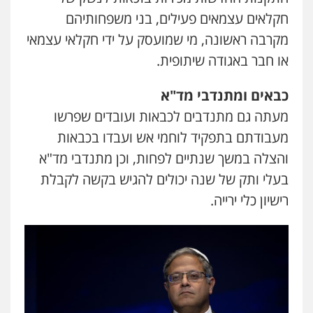
חקלאים עצמאים פעילים, בני משפחותיהם
מקרבה ראשונה, מי שמועסק על ידי חקלאי עצמאי
או חבר באגודה שיתופית.
כבאים ומתנדבי מד"א
מעתה גם מתנדבים לכבאות ועובדים שפרשו
מעבודתם בתפקיד לוחמי אש ועבדו בכבאות
והצלה במשך שנתיים לפחות, וכן מתנדבי מד"א
בעלי ותק של שנה יכולים להגיש בקשה לקבלת
שני אלגרבלי – משרד עורכי דין
רישיון כלי ירייה.
פלילי
עורכי דין לענייני אסירים
תעבורה
0507120031
עו"ד אייל אביטל
פלילי
פשיעה חמורה
מעצרים וחקירות
0544712201