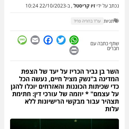
משרד עורכי דין טאי שרקי
נכתב על ידי
זיו קריסטל
, ב-22/10/2023 10:24
פלילי
אסירים
תעבורה
מרב"ד
0547556464
תגיות
עו"ד ברוריה פריד
עו"ד אילן אלימלך
sage
Facebook
Email
WhatsApp
Twitter
פלילי
פשיעה חמורה
תעבורה
אסירים
שתף כתבה עם
0522992110
Print
חברים
עו"ד שאדי נאטור
השר בן גביר הכריז על יעד של הצפת
פלילי
פשיעה חמורה
מעצרים וחקירות
המדינה ב"נשק מציל חיים, נעשה הכל
0509230800
כדי שכיתות הכוננות והאזרחים יוכלו להגן
על עצמם" * יוזמה של עורכי דין: חתימת
גיל דביר – משרד עורכי דין
תצהיר עבור מבקשי הרישיונות ללא
פלילי
פשיעה כלכלית
צווארון לבן
עלות
0506217771