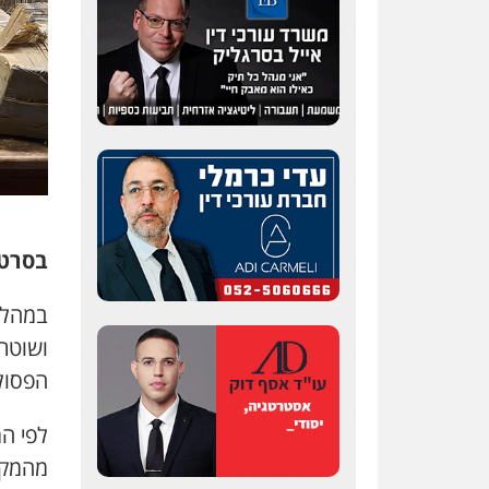
עו"ד אלון קריטי
פלילי
כלכלי
אלימות
סמים
מעצרים
0525544654
שני אלגרבלי – משרד
בסרטו
עורכי דין
פלילי
עורכי דין לענייני
אסירים
תעבורה
במהלך
0507120031
ושוטר
הפסול
עו"ד רונן בנדל
משפט פלילי
פשיעה
חמורה
פלילי
לפי ה
0524282442
מהמקו