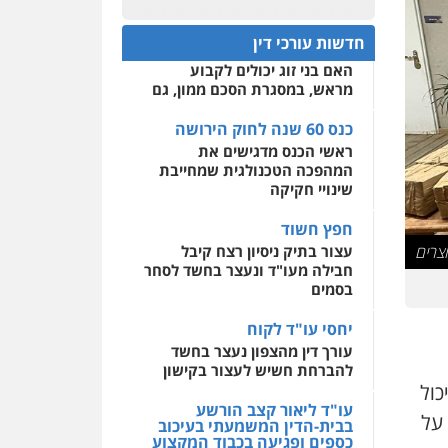
עו"ד גיורא זילברשטיין
כנס 60 שנה לחוק הירושה:
פלילי
פשיעה חמורה
המתח שבין חוק יחסי ממון
0522508109
חדשות עורכי דין
מעצרים וחקירות
לבין חוק הירושה
0505212444
האם בני זוג יכולים לקבוע
אחסון אתרים
מראש, במסגרת הסכם ממון, גם
מהירות
הגנה
גיבוי
תמיכה
שירותים מקצועיים
עו"ד אסף גונן
לעורכי דין
כנס 60 שנה לחוק הירושה
פלילי
פשע חמור
תעבורה
ראשי הכנס מדגישים את
צבא
מעצרים וחקירות
המהפכה הטכנולגית שמחייבת
מרכז התחלה חדשה
שינויי חקיקה
0542255161
אסירים
עבירות מין
שירותים מקצועיים לעורכי
חפץ חשוד
דין
גל דהן – משרד עורך דין
עצור בתיק ניסיון רצח קיבל
פלילי
חבילה מעו"ד ונעצר בחשד לסחר
0544500346
פלילי
פשיעה חמורה
בסמים
סמים
מעצרים וחקירות
0544723840
יחסי עו"ד לקוח
עורך דין מהצפון נעצר בחשד
גיל פרידמן – משרד עו"ד
להברחת חשיש לעצור בקישון
פלילי
צווארון לבן
מעצרים
כול
וחקירות
מחיקת רישום פלילי
עו"ד ליאור קצב הורשע
 על
בבית-הדין המשמעתי בעיכוב
0503366733
כספים ופגיעה בכבוד המקצוע