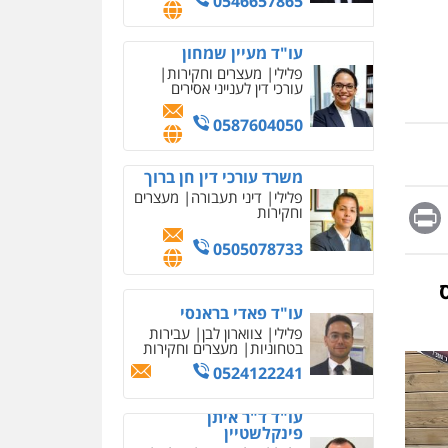
0587604050
מחיקת כתבות מגוגל
ודחיקת אזכורים שליליים
שירותים מקצועיים לעורכי
משרד עורכי דין חן ברוך
דין
פלילי
דיני תעבורה
מעצרים
וחקירות
0522508109
0505078733
אחסון אתרים
מהירות
הגנה
גיבוי
תמיכה
שירותים מקצועיים
לעורכי דין
עו"ד פאדי בראנסי
Messag
Print
Fa
E
פלילי
צווארון לבן
עבירות
בטחוניות
מעצרים וחקירות
מרכז התחלה חדשה
0524122241
אסירים
עבירות מין
שירותים מקצועיים לעורכי
ס
עו"ד ד"ר איתן
דין
פינקלשטיין
0544500346
כלכלי
הלבנת הון
חילוט
ייעוץ לעורכי דין
מאיה בלום, עו"ס,
טיפול ושיקום
0507061374
טיפול בהתמכרויות
שירותים מקצועיים לעורכי
איומים כתובים
דין
עורך דין תמיר אלטיט
תושב סכנין חשוד ששלח הודעות