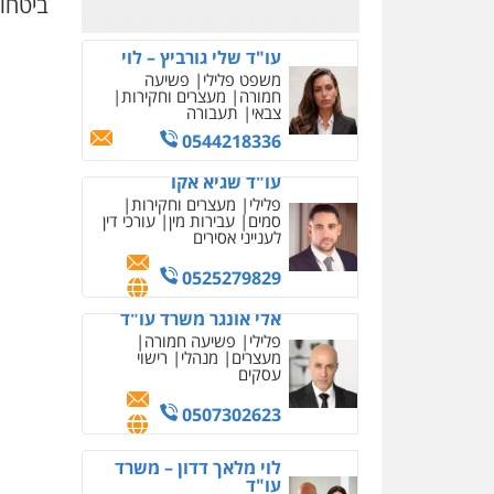
ביטחון
0523823782
עו"ד אמיר כהן
פלילי
מעצרים וחקירות
תעבורה
0537470000
עו"ד ירון גיגי
פלילי
צווארון לבן
מעצרים
הליכי הסגרה
0522249087
עו"ד רויטל סבג שקד
פלילי
פשיעה חמורה
אמצעי לחימה
אלימות
עורכי דין לענייני אסירים
0528615306
עו"ד רועי אטיאס