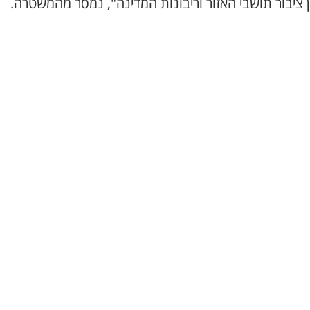
 ציבור תושבי האזור וריבונות המדינה", נמסר מהמשטרה.