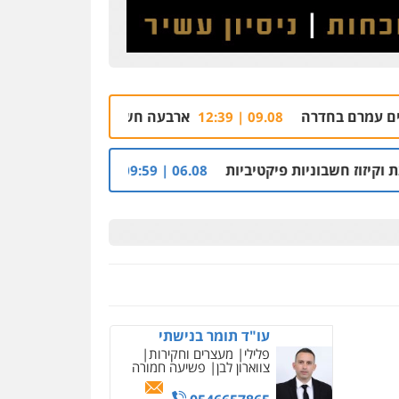
קורל קרוז – עורך דין
פלילי
משפט פלילי
0545437431
ארבעה חשודים ברצח אישה לעיני ילדיה בכפר בענ
09.08 | 12:3
עו"ד עלי סעדי
פלילי
פשיעה חמורה
ליווי
וייצוג בחקירות ומעצרים
קטיביות
רשות מקרקעי ישראל הרסה בנייה לא ח
06.08 | 09:59
0508824984
עו"ד תומר בנישתי
פלילי
מעצרים וחקירות
צווארון לבן
פשיעה חמורה
0546657865
ניר קידר – צלם
צילום עורכי דין
שירותים
מקצועיים לעורכי דין
עו"ד מעיין שמחון
פלילי
מעצרים וחקירות
0504578527
עורכי דין לענייני אסירים
רונן הלל – מוניטין