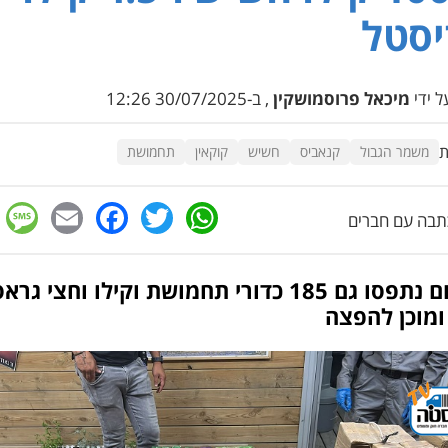
יסטל
 ידי
מיכאל פרוסמושקין
, ב-30/07/2025 12:26
ת
משמר הגבול
קנאביס
חשיש
קוקאין
תחמושת
e
cebook
mail
WhatsApp
Twitter
בה עם חברים
במקום נתפסו גם 185 כדורי תחמושת וקילו וחצי גרא
ומוכן להפצה