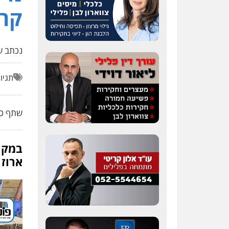
קר
נכתב על
תגיו
שתף כת
ארוז 