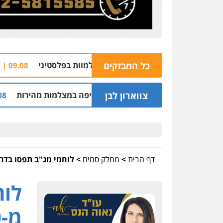
עבודות עפר שירה למוות בפלסטיני
כל המבזקים
מטען חבלה ה
09.08 | 14:03
צווארון לבן
ת לשינוי סף האכיפה במצלמות מהירות
חשד: ש
09.08 | 13:09
דף הבית
>
מחלק סמים
>
לוחמי מג"ב תפסו בדרום יותר מ-100 קילו חשי
לוח