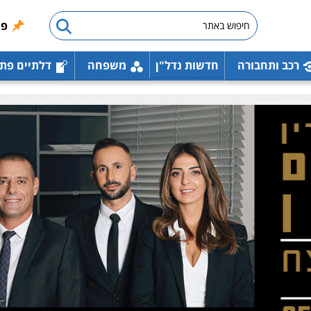
פו
רכב ותחבורה
חדשות נדל"ן
משפחה
דלתיים פת