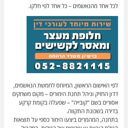
לכל אחד מהנאשמים – כל אחד לפי חלקו.
עו"ד עמית רוזנצויג
משפט פלילי
דיני תעבורה
0532700200
עו"ד אור בן שאנן
פלילי
מעצרים וחקירות
0549199449
עו"ד מוחמד רחאל
לפי האישום הראשון, המיוחס לחמשת הנאשמים,
פלילי
פשיעה חמורה
צווארון לבן
צבאי
מעצרים וחקירות
דדון החזיק וניהל תחנת הימורים – מקום משחקים
0502228917
אסורים בשם "קובייה" – שפעלה בקומת קרקע
בדירה בשכונת התקווה.
בר ציון – אוזן משרד עורכי דין
פלילי
עבירות תנועה
תעבורה
פשיעה
בתחנה, המהמרים ביצעו הימור כספי על תוצאות
חמורה