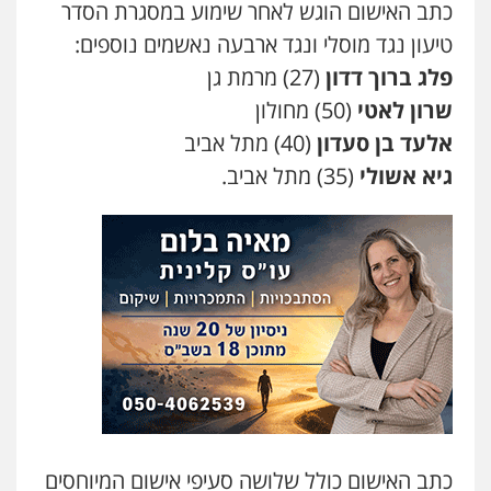
כתב האישום הוגש לאחר שימוע במסגרת הסדר
טיעון נגד מוסלי ונגד ארבעה נאשמים נוספים:
עו"ד יאיר בן סימון
פלג ברוך דדון
(27) מרמת גן
פלילי
תעבורה
אזרחי
נזיקין
ביטוח
0505719060
שרון לאטי
(50) מחולון
אלעד בן סעדון
(40) מתל אביב
גיא אשולי
(35) מתל אביב.
אסף כרמונה – עורך דין פלילי
פלילי
פשיעה חמורה
כלכלי
מעצרים
וחקירות
0522540777
עו"ד דניאל דרוביצקי
פלילי
משפחה
צבאי
0526409925
שחר מנדלמן, שלומציון גבאי מנדלמן
– משרד עורכי דין
פלילי
התמחות בייצוג בעבירות מין
כתב האישום כולל שלושה סעיפי אישום המיוחסים
0505522334