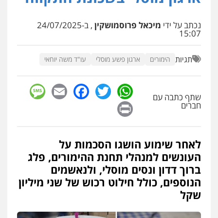
חליל ביאדי – משרד עורכי דין
פלילי
דיני תעבורה
מעצרים וחקירות
נכתב על ידי
מיכאל פרוסמושקין
, ב-24/07/2025
פשיעה חמורה
אסירים
15:07
0509636895
תגיות
הימורים
ארגון פשע מוסלי
עו"ד משה יוחאי
עו"ד איהאב זבידאת
פלילי
פשיעה חמורה
ארגוני פשע
עבירות
sage
Facebook
Email
WhatsApp
Twitter
המתה
עבירות מין
שתף כתבה עם
0509930581
Print
חברים
עו"ד יפעת שוורץ סיל
פלילי
תעבורה
לאחר שימוע הושגו הסכמות על
0523379525
העונשים למנהלי תחנת ההימורים, פלג
ברוך דדון ונסים מוסלי, ולנאשמים
הנוספים, כולל חילוט רכוש של שני מיליון
עו"ד אליה חן ברק
פלילי
פשיעה חמורה
ליווי וייצוג בחקירות
שקל
ומעצרים
אסירים
נוער
0525914163