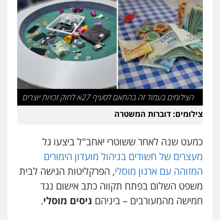
עו"ד אריה פטר
לשעבר סגן מנהל המחלקה הפלילית
בפרקליטות המדינה
0506217994
משרד עורכי דין פארס פלאח
פלילי
צבאי
צווארון לבן והונאה
ביטוח לאומי
הצילומים בעמוד זה בהתאם לסעיף 27א לחוק זכויות יוצרים
0549911449
צילומים: דוברות המשטרה
עו"ד עידית שינו-אמיתי
פלילי
עורכי דין לענייני אסירים
פשיעה
כמעט שנה לאחר ששוטרי יאחב"ל ביצעו גל
חמורה
מעצרים וחקירות
מעצרים של חשודים בניהול מועדון הימורים
0507587013
המזוהה עם ארגון מוסלי
, הפרקליטות הגישה לבית
משפט השלום בפתח תקווה כתב אישום נגד
עו"ד אביגדור פלדמן
חמישה מהמעורבים – ביניהם
ניסים מוסלי
.
פלילי
אסירים
צווארון לבן
זכויות אדם
אזרחי
0505345826