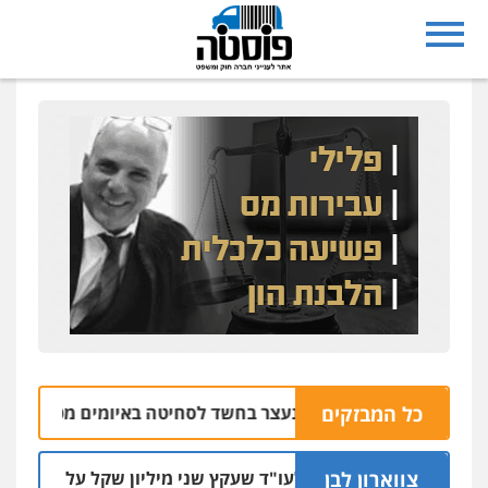
נצרת: בן 28 נעצר בחשד לסחיטה באיומים מטלפון שאינו שלו
כל המבזקים
צווארון לבן
מאסר בפועל לעו"ד שעקץ שני מיליון שקל על דירה השייכת לקוח