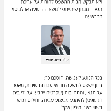
ולא תבקש מבית המשפט להורות על עריכת
ועדות חקירה
תסקיר מבחן שיתייחס לנושא ההרשעה או לביטול
0546312410
עו"ד שאדי דבאח
ההרשעה.
פלילי
פשיעה כלכלית
תעבורה
0505643689
רעות כהן – משרד עורכי דין
פלילי
צווארון לבן
תעבורה
אסירים
מעצרים
וחקירות
0506277425
עו"ד שלומי שרון
פלילי
צבאי
מעצרים וחקירות
0547342002
עו"ד מאור שגב
פלילי
פשיעה חמורה
מעצרים וחקירות
עו"ד משה יוחאי
0546680127
עו"ד אלון קריטי
פלילי
כלכלי
אלימות
סמים
מעצרים
בכל הנוגע לענישה, הוסכם כך:
0525544654
עו"ד רעות שמחון
דדון יישפט לתשעה חודשי עבודות שירות, מאסר
פלילי
אסירים
תעבורה
על תנאי, והתחייבות (שפרטיה ייקבעו על ידי בית
0507623810
עו"ד דפנה לביא
המשפט) להימנע מביצוע עבירה, וחילוט רכוש
משפחה
גישור
בשווי כשני מיליון שקל.
0507206063
עו"ד נעם שביט