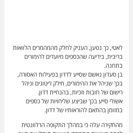
0505212444
גיל פרידמן – משרד עו"ד
פלילי
צווארון לבן
מעצרים וחקירות
מחיקת
רישום פלילי
0503366733
לאטי, כך נטען, העניק לחלק מהמהמרים הלוואות
בריבית, בידיעה שהכספים מיועדים להימורים
עורך דין פלילי רובי גלבוע
פלילי
פשיעה חמורה
צווארון לבן
תעבורה
בתחנה.
0505537656
בן סעדון נאשם שסייע לדדון בפעילות האסורה,
בכך שניהל את ההימורים, חילק ז'יטונים וניהל
חנא בולוס – משרד עורכי דין
רישום של חובות וזכיות, בהנחיית דדון.
פלילי
פשיעה חמורה
צווארון לבן
נזיקין
אשולי סייע בכך שביצע שליחויות של כספים
0546661544
במזומן בהתאם להוראותיו של דדון.
עו"ד אלון ארז
מהחקירה עלה כי במהלך התקופה הרלוונטית
פלילי
צבאי
סמים
אלימות במשפחה
צווארון
לבן