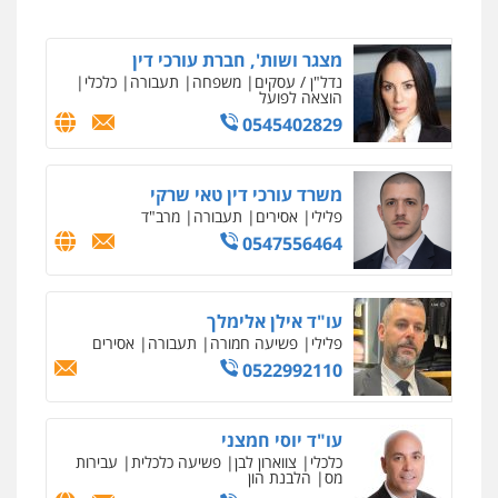
כבריאן, מזר – משרד עורכי דין
פלילי
מעצרים וחקירות
0543986802
מצגר ושות', חברת עורכי דין
נדל"ן / עסקים
משפחה
תעבורה
כלכלי
הוצאה לפועל
0545402829
עו"ד בועז קניג
פלילי
משפחה
כלכלי
צבאי
0507003001
משרד עורכי דין טאי שרקי
פלילי
אסירים
תעבורה
מרב"ד
0547556464
מנשה, אלמוג – עורכי דין
פלילי
עבירות תנועה
צווארון לבן
תעבורה
עורכי דין לענייני אסירים
מעצרים וחקירות
0546470989
עו"ד אילן אלימלך
פלילי
פשיעה חמורה
תעבורה
אסירים
0522992110
עו"ד אבי כהן
פלילי
פשיעה חמורה
קטינים
אלימות
סמים
עבירות מין
0523647066
עו"ד יוסי חמצני
כלכלי
צווארון לבן
פשיעה כלכלית
עבירות
מס
הלבנת הון