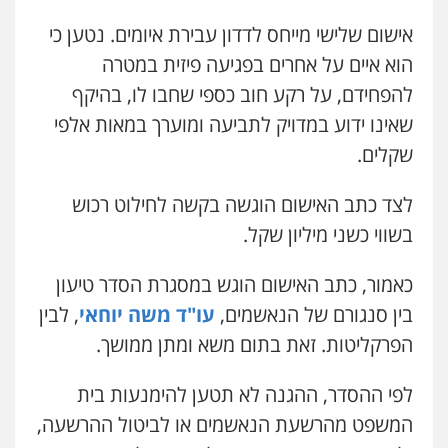
0559600005
אישום שלישי מייחס לדדון עבירת איומים. נטען כי
הוא איים על אחרים בפגיעה פיזית במטרה
עו"ד עינב יתח
להפחידם, על רקע חוב כספי שחבו לו, בהיקף
פלילי
פשיעה חמורה
עורכי דין לענייני
אסירים
צבאי
שאינו ידוע במדויק לתביעה ומוערך במאות אלפי
0546364651
שקלים.
עו"ד עמית שלף
לצד כתב האישום הוגשה בקשה לחילוט רכוש
פלילי
פשיעה חמורה
עורכי דין לענייני
בשווי כשני מיליון שקל.
אסירים
סמים
0542068898
גיא זהבי משרד עורכי דין
כאמור, כתב האישום הוגש במסגרת הסדר טיעון
פלילי
משפחה
503456449
בין סנגורם של הנאשמים,
עו"ד משה יוחאי
, לבין
עו"ד מירב נוסבוים
פלילי
מעצרים וחקירות
נוער
עורכי דין
הפרקליטות. זאת בתום משא ומתן ממושך.
לענייני אסירים
0522331443
אייל בן שושן, עורך דין פלילי
לפי ההסדר, ההגנה לא תטען להימנעות בית
פלילי
מעצרים וחקירות
פשיעה חמורה
נוער
רישום פלילי
המשפט מהרשעת הנאשמים או לביטול ההרשעה,
אילן כץ – משרד עורכי דין
0522763105
משפט פלילי
ייצוג שוטרים וסוהרים
חיילים