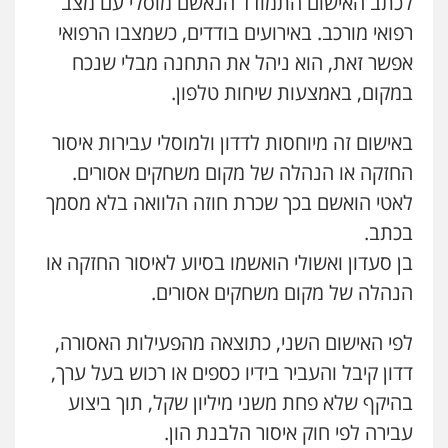
לכתב האישום התמודד הנאשם מוסלי עם מצב
0507368203
רפואי מורכב. באירועים בודדים, כשמצבו הרפואי
אפשר זאת, הוא ניהל את התחנה מבלי שנכח
עו"ד לימור רוט חזן
במקום, באמצעות שיחות טלפון.
פלילי
מעצרים
צווארון לבן
פשיעה חמורה
0523407232
באישום זה מיוחסות לדדון ולמוסלי עבירות איסור
החזקה או הנהלה של מקום משחקים אסורים.
עו"ד אורי רינצקי
לאטי הואשם בכך שכרת חוזה הלוואה בלא מסמך
פלילי
כלכלי
ניהול משפטים
בכתב.
0506216813
בן סעדון ואשולי הואשמו בסיוע לאיסור החזקה או
הנהלה של מקום משחקים אסורים.
עו"ד אשרף שחאדה
פלילי
פשיעה חמורה
מעצרים וחקירות
תעבורה
לפי האישום השני, כתוצאה מהפעילות האסורה,
0549535659
דדון קיבל והעביר בידיו כספים או רכוש בעל ערך,
בהיקף שלא פחת משני מיליון שקל, תוך ביצוע
עו"ד זקי אלעברה
עבירה לפי חוק איסור הלבנת הון.
פלילי
פשיעה חמורה
עורכי דין לענייני אסירים