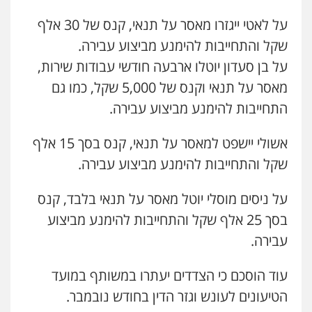
פלילי
פשיעה חמורה
מיסים
הלבנת הון
פסיכיאטריה משפטית
על לאטי ייגזרו מאסר על תנאי, קנס של 30 אלף
0506216048
עו"ד זוהר ארבל
שקל והתחייבות להימנע מביצוע עבירה.
פלילי
פשיעה חמורה
מעצרים וחקירות
קטינים
על בן סעדון יוטלו ארבעה חודשי עבודות שירות,
0538788878
עו"ד יצחק איצקוביץ'
מאסר על תנאי וקנס של 5,000 שקל, כמו גם
פלילי
פשיעה חמורה
צווארון לבן
0526655833
התחייבות להימנע מביצוע עבירה.
משרד עורכי דין חן ברוך
פלילי
דיני תעבורה
מעצרים וחקירות
אשולי יישפט למאסר על תנאי, קנס בסך 15 אלף
0505078733
עו"ד אורנת קמרון
שקל והתחייבות להימנע מביצוע עבירה.
פלילי
תעבורה
עורכי דין לענייני אסירים
משפחה
נוער
0505417090
עו"ד קארין לגטיוי
על ניסים מוסלי יוטל מאסר על תנאי בלבד, קנס
פלילי
פשיעה חמורה
מעצרים וחקירות
בסך 25 אלף שקל והתחייבות להימנע מביצוע
0507446995
עו"ד רונן בנדל
עבירה.
משפט פלילי
פשיעה חמורה
פלילי
0524282442
עוד הוסכם כי הצדדים יעתרו במשותף במועד
עו"ד ירון גיגי
פלילי
צווארון לבן
מעצרים
הליכי הסגרה
הטיעונים לעונש וגזר הדין בחודש נובמבר.
0522249087