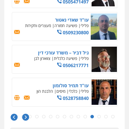
0505471497
ויקי שמואל – משרד עו"ד
פלילי
משפט פלילי
0528959600
עו"ד שאדי נאטור
פלילי
פשיעה חמורה
מעצרים וחקירות
0509230800
קורל קרוז – עורך דין פלילי
משפט פלילי
0545437431
גיל דביר – משרד עורכי דין
פלילי
פשיעה כלכלית
צווארון לבן
0506217771
עו"ד שלי גורביץ – לוי
משפט פלילי
פשיעה חמורה
מעצרים
וחקירות
צבאי
תעבורה
0544218336
עו"ד תמיר סולומון
פלילי
כלכלי
מיסים
הלבנת הון
0528758840
עו"ד עלי סעדי
ניר קידר – צלם
פלילי
פשיעה חמורה
ליווי וייצוג בחקירות
ומעצרים
צילום עורכי דין
שירותים מקצועיים לעורכי
דין
0508824984
עו"ד משה פלמור
0504578527
פלילי
כלכלי
צווארון לבן
עורכי דין לענייני
אסירים