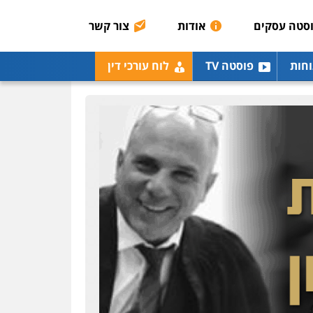
0507003001
סטה עסקים
אודות
צור קשר
מנשה, אלמוג – עורכי דין
וחות
פוסטה TV
לוח עורכי דין
פלילי
עבירות תנועה
צווארון לבן
תעבורה
עורכי
דין לענייני אסירים
מעצרים
וחקירות
0546470989
עו"ד אבי כהן
פלילי
פשיעה חמורה
קטינים
אלימות
סמים
עבירות מין
0523647066
ויקי שמואל – משרד עו"ד
פלילי
משפט פלילי
0528959600