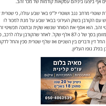
ם אף ביצעו ביניהם עסקאות קודמות של מכר זהב.
ת שוטרי מרחב נגב ושוטרי יל"פ באר שבע עולה, כי שטרית 
ש עם הקורבן בשוק העירוני בבאר שבע על מנת למכור לו
י זהב. הוא אסף את הסוחר שנשא שקית ובתוכה תכשיטי זה
וכסף מזומן בסך של כ-87 אלף שקל. לאחר שהקורבן עלה לרכב, 
החל דין ודברים בין השניים ואז שלף שטרית סכין והחל לדקו
 בפלג גופו העליון.