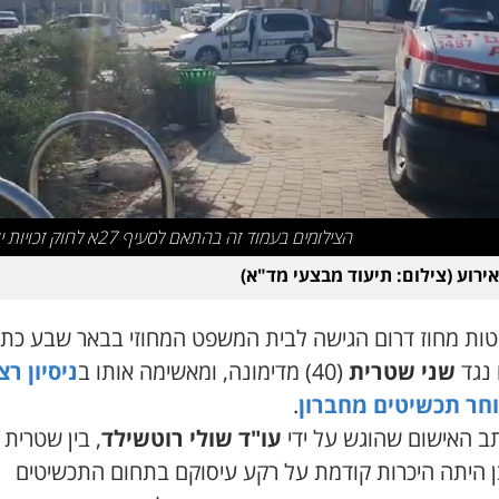
הצילומים בעמוד זה בהתאם לסעיף 27א לחוק זכויות יוצרים
אירוע (צילום: תיעוד מבצעי מד"א)
טות מחוז דרום הגישה לבית המשפט המחוזי בבאר שבע כת
 נגד
שני שטרית
(40) מדימונה, ומאשימה אותו ב
ניסיון רצ
חר תכשיטים מחברון
.
תב האישום שהוגש על ידי
עו"ד שולי רוטשילד
, בין שטרית
ן היתה היכרות קודמת על רקע עיסוקם בתחום התכשיטים