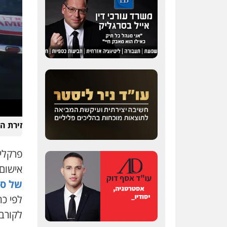
זירת ה
פרקלי
אישום
של סו
לפי כ
לקורב