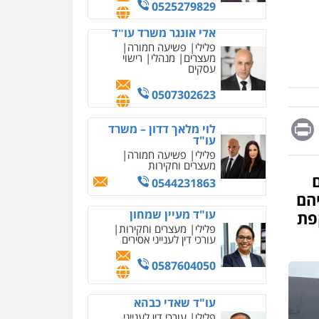
מחיקת כתבות מגוגל
0525279829
ודחיקת אזכורים שליליים
שירותים מקצועיים לעורכי
אלי אונגר משרד עו"ד
דין
פלילי
פשיעה חמורה
מעצרים
מנהלי
רישוי
0522508109
עסקים
אחסון אתרים
0507302623
מהירות
הגנה
גיבוי
תמיכה
שירותים מקצועיים
Messag
Print
Fa
E
לוי מלאך דדון – משרד
לעורכי דין
עו"ד
פלילי
פשיעה חמורה
מעצרים וחקירות
מרכז התחלה חדשה
0544231863
אסירים
עבירות מין
הם
שירותים מקצועיים לעורכי
דין
עו"ד מעיין שמחון
קפת
פלילי
מעצרים וחקירות
0544500346
עורכי דין לענייני אסירים
מאיה בלום, עו"ס,
0587604050
טיפול ושיקום
טיפול בהתמכרויות
שירותים מקצועיים לעורכי
עו"ד שאדי כבהא
דין
פלילי
עורכי דין לענייני