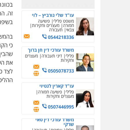
0526885006
בכוונת
זה. הנ
עו"ד שלי גורביץ – לוי
בשיפו
משפט פלילי
פשיעה
חמורה
מעצרים וחקירות
צבאי
תעבורה
בהמשך,
0544218336
כי הקו
משרד עורכי דין חן ברוך
שהבין 
פלילי
דיני תעבורה
מעצרים
וחקירות
את השק
לצד כ
0505078733
ההליכי
עו"ד קארין לגטיוי
פלילי
פשיעה חמורה
מעצרים וחקירות
0507446995
משרד עורכי דין טאי
שרקי