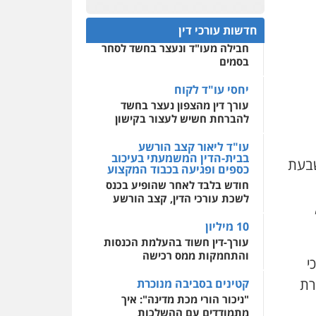
פלילי
אסירים
חקירות
ומעצרים
סייבר
ניהול
חפץ חשוד
0522508109
משברים פליליים
חדשות עורכי דין
עצור בתיק ניסיון רצח קיבל
חבילה מעו"ד ונעצר בחשד לסחר
אחסון אתרים
0506355388
בסמים
מהירות
הגנה
גיבוי
תמיכה
שירותים מקצועיים
לעורכי דין
יחסי עו"ד לקוח
עו"ד דרוויש נאשף
עורך דין מהצפון נעצר בחשד
פלילי
פשיעה חמורה
זכויות
אדם
להברחת חשיש לעצור בקישון
מרכז התחלה חדשה
0527448141
אסירים
עבירות מין
עו"ד ליאור קצב הורשע
שירותים מקצועיים לעורכי
בבית-הדין המשמעתי בעיכוב
שבעת
דין
כספים ופגיעה בכבוד המקצוע
חליל ביאדי – משרד
עורכי דין
חודש בלבד לאחר שהופיע בכנס
0544500346
פלילי
דיני תעבורה
מעצרים
לשכת עורכי הדין, קצב הורשע
וחקירות
פשיעה חמורה
אסירים
10 מיליון
0509636895
עורך-דין חשוד בהעלמת הכנסות
והתחמקות ממס רכישה
י
עו"ד איהאב זבידאת
פלילי
פשיעה חמורה
ארגוני
 שקל תמורת
קטינים בסביבה מנוכרת
פשע
עבירות המתה
עבירות מין
"ניכור הורי מכת מדינה": איך
מתמודדים עם ההשלכות