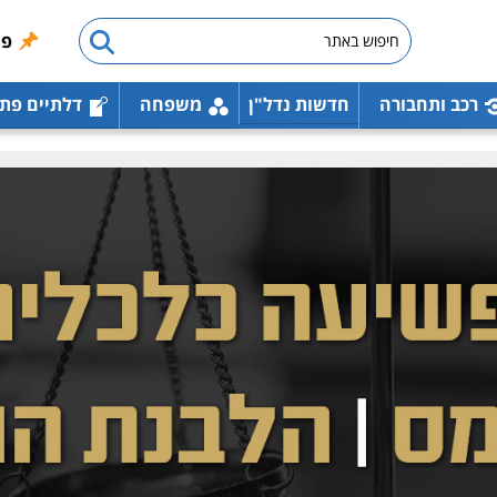
פו
רכב ותחבורה
חדשות נדל"ן
משפחה
דלתיים פת