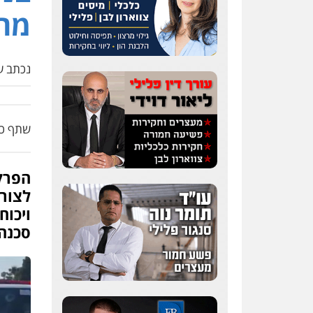
מחב
נכתב על
שתף כת
הפרק
לצור
ויכוח
סכנה 