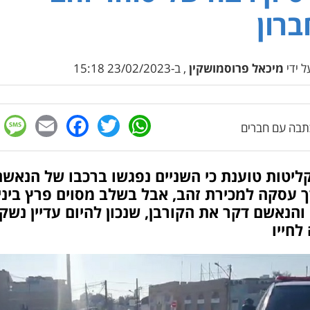
רון
 ידי
מיכאל פרוסמושקין
, ב-23/02/2023 15:18
e
cebook
mail
WhatsApp
Twitter
בה עם חברים
ליטות טוענת כי השניים נפגשו ברכבו של הנאשם
ך עסקה למכירת זהב, אבל בשלב מסוים פרץ ביני
 והנאשם דקר את הקורבן, שנכון להיום עדיין נש
לחייו