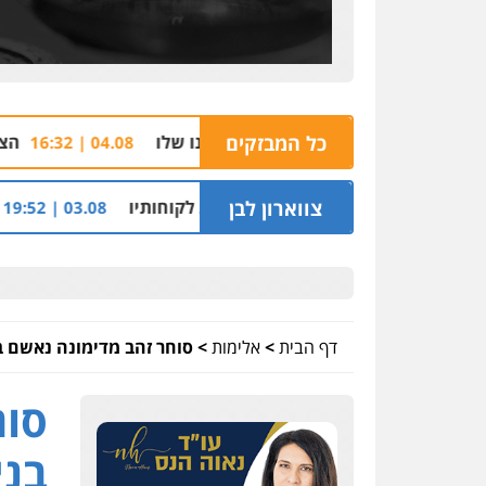
כל המבזקים
הצהרת תובע נגד שב
04.08 | 16:32
 שקל על דירה השייכת לקוחותיו
צווארון לבן
חלק מאזור התעשייה 
03.08 | 19:52
דף הבית
>
אלימות
>
סוחר זהב מדימונה נאשם בנ
סוח
בני