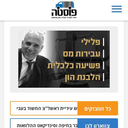
כל המבזקים
וארך מעצר סגן ראש עיריית ראשל"צ החשוד בעבירות מין בעובדת
צווארון לבן
ום: יו"ר ש"ס לשעבר בחיפה וסינדיקאט ההלוואות של משפחת הר