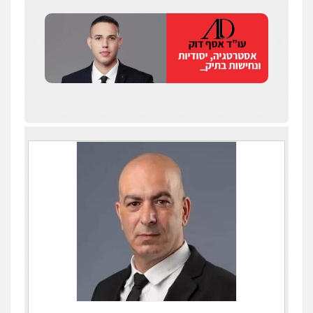
עו"ד אלון קריטי
פלילי
כלכלי
אלימות
סמים
מעצרים
0525544654
שני אלגרבלי – משרד עורכי דין
פלילי
עורכי דין לענייני אסירים
תעבורה
0507120031
עו"ד רונן בנדל
משפט פלילי
פשיעה חמורה
פלילי