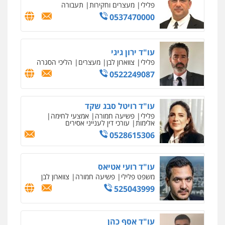
פלילי
מעצרים וחקירות
תעבורה
0537470000
עו"ד ירון גיגי
פלילי
צווארון לבן
מעצרים
הליכי הסגרה
0522249087
עו"ד רויטל סבג שקד
פלילי
פשיעה חמורה
אמצעי לחימה
אלימות
עורכי דין לענייני אסירים
0528615306
עו"ד רועי אטיאס
משפט פלילי
פשיעה חמורה
צווארון לבן
525043999
עו"ד אסף כהן