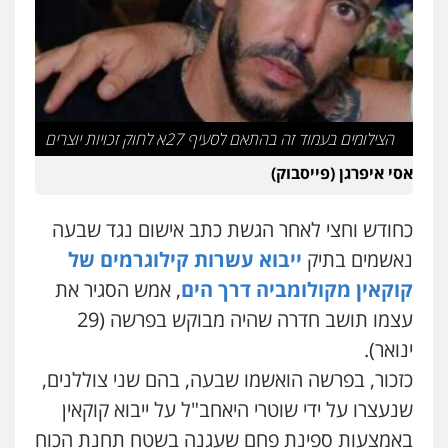
עו"ד אורנת קמרון
גיל דביר – משרד עורכי דין
פלילי
תעבורה
עורכי דין לענייני אסירים
פלילי
פשיעה כלכלית
צווארון לבן
משפחה
נוער
0506217771
0505417090
עו"ד אריה פטר
עו"ד חמאדה מסרי
הצילומים בעמוד זה בהתאם לסעיף 27א לחוק זכויות יוצרים
לשעבר סגן מנהל המחלקה הפלילית
תעבורה
בפרקליטות המדינה
0526631970
אסי איפרגן (פייסבוק)
0506217994
כחודש וחצי לאחר הגשת כתב אישום נגד שבעה
עו"ד אייל אביטל
משרד עורכי דין פארס פלאח
פלילי
פשיעה חמורה
מעצרים וחקירות
נאשמים בתיק
ייבוא עשרות קילוגרמים של
פלילי
צבאי
צווארון לבן והונאה
ביטוח לאומי
0544712201
0549911449
קוקאין מקולומביה דרך הים
, אמש הסגיר את
עצמו תושב חדרה שהיה מבוקש בפרשה (29
ינואר).
עו"ד עידית שינו-אמיתי
כבריאן, מזר – משרד עורכי דין
פלילי
עורכי דין לענייני אסירים
פשיעה
פלילי
מעצרים וחקירות
כזכור, בפרשה הואשמו שבעה, בהם שני צוללנים,
חמורה
מעצרים וחקירות
0543986802
שנעצרו על ידי שוטרי היאחב"ל על ייבוא קוקאין
0507587013
באמצעות ספינת פחם שעגנה בשטח תחנת הכוח