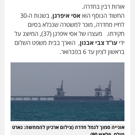
עו"ד בועז קניג
אורות רבין בחדרה.
עו"ד יאיר בן סימון
פלילי
משפחה
כלכלי
צבאי
פלילי
תעבורה
אזרחי
נזיקין
ביטוח
החשוד הנוסף הוא
אסי איפרגן
, בשנות ה-30
0507003001
0505719060
לחייו מחדרה, מוכר למשטרה שנכלא בסיום
חקירתו.
מעצרו של אסי איפרגן (37), המיוצג על
עו"ד אבי כהן
עו"ד נס בן נתן
ידי
עו"ד צבי אבנון
, הוארך בבית משפט השלום
פלילי
פשיעה חמורה
קטינים
אלימות
פלילי
כלכלי
פשיעה חמורה
נוער
סמים
עבירות מין
בראשון לציון עד 6 בפברואר.
0505555110
0523647066
קורל קרוז – עורך דין פלילי
עו"ד דניאל דרוביצקי
משפט פלילי
פלילי
משפחה
צבאי
0545437431
0526409925
עו"ד עלי סעדי
עו"ד משה פלמור
פלילי
פשיעה חמורה
ליווי וייצוג בחקירות
פלילי
כלכלי
צווארון לבן
עורכי דין לענייני
ומעצרים
אסירים
0508824984
0549732303
אונייה סמוך לנמל חדרה (צילום ארכיון להמחשה: גארט
מילס, פלאש 90)