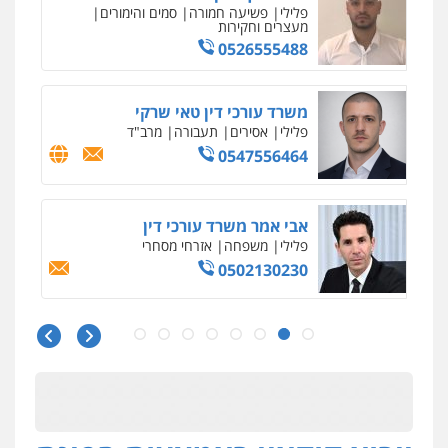
פלילי
פשיעה חמורה
סמים והימורים
מעצרים וחקירות
0526555488
משרד עורכי דין טאי שרקי
פלילי
אסירים
תעבורה
מרב"ד
0547556464
אבי אמר משרד עורכי דין
פלילי
משפחה
אזרחי מסחרי
0502130230
חליל ביאדי – משרד עורכי דין
פלילי
דיני תעבורה
מעצרים וחקירות
פשיעה חמורה
אסירים
0509636895
עו"ד איהאב זבידאת