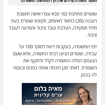
מעצר חשודה (צילום ארכיון להמחשה: משטרה)
פלילי
מעצרים וחקירות
עורכי דין לענייני
אסירים
0505216700
שוטרים מתחנת כפר סבא עצרו אישה תושבת
רעננה (30) בחשד לאיומים, תקיפת שוטרת בעת
אייל בן שושן, עורך דין פלילי
מילוי תפקידה, העלבת עובד ציבור והפרעה לעובד
פלילי
מעצרים וחקירות
פשיעה חמורה
נוער
רישום פלילי
ציבור.
0522763105
לפי המשטרה, בעקבות דיווח למוקד 100 על
עבירה, שוטרים הגיעו לבית החשודה, אלא שעם
עו"ד שלומי שרון
פלילי
צבאי
מעצרים וחקירות
הגעתם החלה החשודה לקלל ולתקוף את
0547342002
השוטרת. לאחר מכן היכתה אותה בפנים ובעטה
לה בבטן.
עו"ד אלון קריטי
פלילי
כלכלי
אלימות
סמים
מעצרים
0525544654