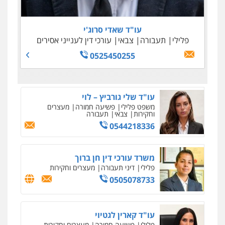
0505645022
0509100397
0545243703
עו"ד נדב גרינולד
0538788878
פלילי
תעבורה
עורכי דין לענייני אסירים
צבאי
עו"ד שאדי סרוג'י
0508848606
עו"ד אסף דוק
פלילי
תעבורה
צבאי
עורכי דין לענייני אסירים
פלילי
עבירות מין
סמים והימורים
פשיעה
0525450255
חמורה
חקירות ומעצרים
צווארון לבן והונאה
0526885006
עו"ד שלי גורביץ – לוי
משפט פלילי
פשיעה חמורה
מעצרים
וחקירות
צבאי
תעבורה
0544218336
משרד עורכי דין חן ברוך
פלילי
דיני תעבורה
מעצרים וחקירות
0505078733
עו"ד קארין לגטיוי
פלילי
פשיעה חמורה
מעצרים וחקירות