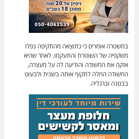
עו"ד דפנה לביא
משפחה
גישור
0507206063
עו"ד זוהר ארבל
פלילי
פשיעה חמורה
מעצרים וחקירות
במשטרה אומרים כי כתוצאה מהתקיפה נפלו
קטינים
משקפיה של השוטרת והתעקמו. לאחר שהיא
0538788878
אזקה את החשודה והודיעה לה על מעצרה,
עו"ד אסף דוק
החשודה החלה לתקוף אותה בשנית ולבעוט
פלילי
עבירות מין
סמים והימורים
פשיעה
בבטנה וברגליה.
חמורה
חקירות ומעצרים
צווארון לבן והונאה
0526885006
עו"ד שלי גורביץ – לוי
משפט פלילי
פשיעה חמורה
מעצרים
וחקירות
צבאי
תעבורה
0544218336