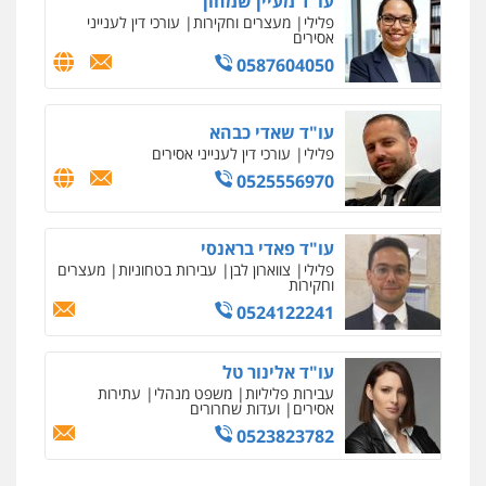
עו"ד מעיין שמחון
פלילי
מעצרים וחקירות
עורכי דין לענייני
אסירים
מרכז התחלה חדשה
אסירים
עבירות מין
שירותים מקצועיים
0587604050
לעורכי דין
0544500346
עו"ד שאדי כבהא
פלילי
עורכי דין לענייני אסירים
מאיה בלום, עו"ס, טיפול ושיקום
0525556970
טיפול בהתמכרויות
שירותים מקצועיים
לעורכי דין
0504062539
עו"ד פאדי בראנסי
פלילי
צווארון לבן
עבירות בטחוניות
מעצרים
וחקירות
עו"ד ד"ר אבי שקד
עבירות כלכליות
הלבנת הון
חילוטים
0524122241
עבירות פליליות
0544385337
עו"ד אלינור טל
עבירות פליליות
משפט מנהלי
עתירות
אסירים
ועדות שחרורים
איתי חקירות – שירותים לעורכי דין
חקירות פרטיות
חקירות כלכליות
חקירות
0523823782
אישות
איתורים
0537865001