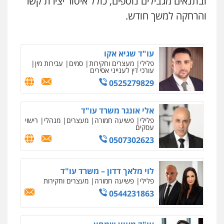
ובתנאים מגבילים נוספים, כולל איסור יצירת קשר
פלילי
מעצרים וחקירות
צווארון לבן
פשיעה
חמורה
והרחקה למשך חודש.
0546657865
עו"ד אלון קריטי
פלילי
כלכלי
אלימות
סמים
מעצרים
0525544654
עו"ד שגיא אקו
פלילי
מעצרים וחקירות
סמים
עבירות מין
עורכי דין לענייני אסירים
ניר קידר – צלם
צילום עורכי דין
שירותים מקצועיים לעורכי
0525279829
עו"ד דפנה לביא
דין
משפחה
גישור
0504578527
0507206063
אלי אונגר משרד עו"ד
פלילי
פשיעה חמורה
מעצרים
מנהלי
רישוי
עסקים
רונן הלל – מוניטין
עו"ד זוהר ארבל
מחיקת כתבות מגוגל ודחיקת אזכורים
0507302623
שליליים
שירותים מקצועיים לעורכי דין
פלילי
פשיעה חמורה
מעצרים וחקירות
קטינים
0522508109
0538788878
לוי מלאך דדון – משרד עו"ד
פלילי
פשיעה חמורה
מעצרים וחקירות
אחסון אתרים
0544231863
עו"ד אסף דוק
מהירות
הגנה
גיבוי
תמיכה
שירותים
מקצועיים לעורכי דין
פלילי
עבירות מין
סמים והימורים
פשיעה
חמורה
חקירות ומעצרים
צווארון לבן והונאה
0526885006