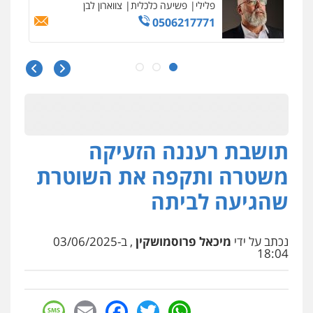
פלילי
פשיעה כלכלית
צווארון לבן
0506217771
סלימאן אבו שעירה – משרד עורכי דין
פלילי
בטחוני
צבאי
נזיקין
0547780927
תושבת רעננה הזעיקה
עו"ד אסף גונן
פלילי
פשע חמור
תעבורה
צבא
מעצרים
משטרה ותקפה את השוטרת
וחקירות
0542255161
שהגיעה לביתה
גל דהן – משרד עורך דין פלילי
פלילי
פשיעה חמורה
סמים
מעצרים
נכתב על ידי
מיכאל פרוסמושקין
, ב-03/06/2025
וחקירות
18:04
0544723840
sage
Facebook
Email
WhatsApp
Twitter
עו"ד ראוף נג'אר