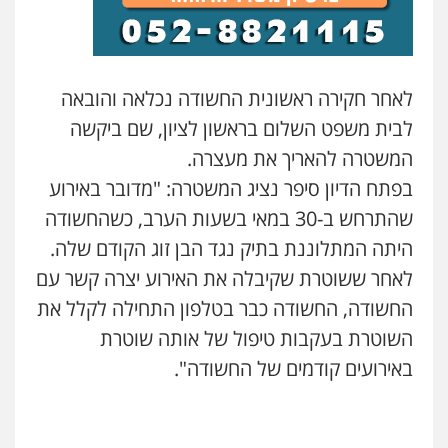
משרד עורכי דין חן ברוך
פלילי
דיני תעבורה
מעצרים וחקירות
0505078733
לאחר חקירה ראשונית החשודה נכלאה והובאה
לבית משפט השלום בראשון לציון, שם ביקשה
עו"ד קארין לגטיוי
פלילי
פשיעה חמורה
מעצרים וחקירות
המשטרה להאריך את מעצרה.
0507446995
בפתח הדיון סיפר נציג המשטרה: "מדובר באירוע
שהתרחש ב-30 במאי בשעות הערב, כשהחשודה
היתה המתלוננת בתיק נגד הבן זוג הקודם שלה.
משרד עורכי דין טאי שרקי
פלילי
אסירים
תעבורה
מרב"ד
לאחר ששוטרת שקיבלה את האירוע יצרה קשר עם
0547556464
החשודה, החשודה כבר בטלפון התחילה לקלל את
השוטרת בעקבות טיפול של אותה שוטרת
עו"ד אילן אלימלך
באירועים קודמים של החשודה".
פלילי
פשיעה חמורה
תעבורה
אסירים
0522992110