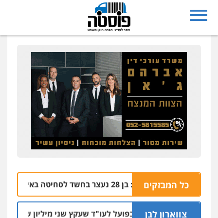
נצרת: בן 28 נעצר בחשד לסחיטה באיומים מטלפון שאינו שלו
כל המבזקים
04.08 |
צווארון לבן
מאסר בפועל לעו"ד שעקץ שני מיליון שקל על דירה השי
04.0