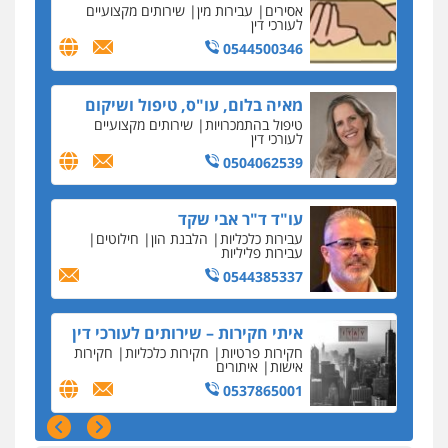
ההלוואות של משפחת הרינג
הפרקליטות: הרב נתנאל חייק ואביו הרב אריה חייק
מאיה בלום, עו"ס, טיפול ושיקום
שמשו אנשי
טיפול בהתמכרויות
שירותים מקצועיים
לעורכי דין
החשוד ברצח עו"ד ארבל פלדמן טען לרקע נפשי
0504062539
ושתק בחקירתו
בבית המשפט התברר כי לחשוד, אחמד אלרג'וב
עו"ד ד"ר אבי שקד
מרמלה, לא נערכה
עבירות כלכליות
הלבנת הון
חילוטים
עבירות פליליות
יחסי עו"ד לקוח
0544385337
עורכת דין נעצרה בחשד להעברת סם לנאשם בכלא
השרון
איתי חקירות – שירותים לעורכי דין
דבר למיקרופון
חקירות פרטיות
חקירות כלכליות
חקירות
נציב תלונות הציבור על השופטים: עדיף למעט
אישות
איתורים
בפרקטיקה של דיונים "מחוץ לפרוטוקול"
0537865001
על חשבון הלקוח
מאסר בפועל לעו"ד שעקץ שני מיליון שקל על דירה
ניר קידר – צלם
ששייכת ללקוחותיו
צילום עורכי דין
שירותים מקצועיים לעורכי
דין
נכס בכפר קאסם
0504578527