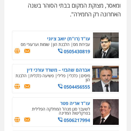
ומאסר, מצוקת המקום בבתי הסוהר בשנה
האחרונה רק החמירה".
ניר קידר – צלם
עו"ד (רו"ח) יואב ציוני
צילום עורכי דין
שירותים מקצועיים לעורכי
עבירות מס
הלבנת הון
שומות וערעורי מס
דין
0505430819
0504578527
רונן הלל – מוניטין
אברהם שהבזי – משרד עורכי דין
מחיקת כתבות מגוגל ודחיקת אזכורים
מיסים
כלכלי
פלילי
פשיעה כלכלית
הלבנת
שליליים
שירותים מקצועיים לעורכי דין
הון
0522508109
0504456555
אחסון אתרים
עו"ד אריה פטר
מהירות
הגנה
גיבוי
תמיכה
שירותים
לשעבר סגן מנהל המחלקה הפלילית
מקצועיים לעורכי דין
בפרקליטות המדינה
0506217994