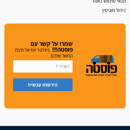
תנאי שימוש באתר
חג שמח
כפר מנדא: עורך דין נעצר בחשד להחזקת שני אקדח
ניהול מוניטין
גלוק
די לאלימות
פאנל הלשכה על האלימות: "כישלון שמתחיל בחינוך
ונגמר במשטרה"
שמרו על קשר עם
מנכ"ל עכשיו
פוסטה!!!
ניוזלטר יומי אל תיבת
בימ"ש מחוזי: החלטת עמית בכר לדחות מינוי מנכ"ל
הדואר שלכם
חדש ללשכה אינה סבירה
משפחה ופוליטיקה
עו"ד גלעד מנשה ויאיר בכורו חגגו בר מצווה, שרי
הליכוד הפציצו
אתיקה בהקפאה
הקדנציה החוקית של ועדות האתיקה הסתיימה
והלשכה מצאה פתרון מאולתר
הזעקה
עשרות עורכי דין הפגינו בחיפה: "דמנו אינו הפקר,