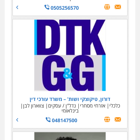
0525450255
0505256570
עו"ד נאוה הנס
דורון, טיקוצקי ושות' – משרד עורכי דין
כלכלי
מיסים - פלילי ואזרחי
הלבנת הון
כלכלי
אזרחי מסחרי
נדל"ן / עסקים
צווארון לבן
0506209589
בינלאומי
048147500