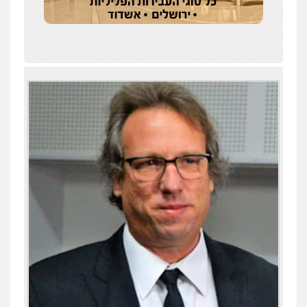
עו"ד שילה ענבר
פלילי
כלכלי
מיסים
הלבנת הון
ייעוץ לעורכי דין
0506216097