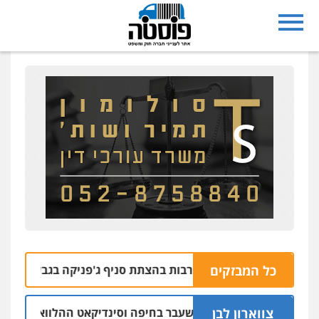
כל המבזקים
נעצרו בחשד למעורבות בהצתת סניף ג'פניקה בגבעתיים
06.08 | 22:58
צווארון לבן
ישום: יו"ר ש"ס לשעבר בחיפה וסינדיקאט ההלוואות של משפחת ה