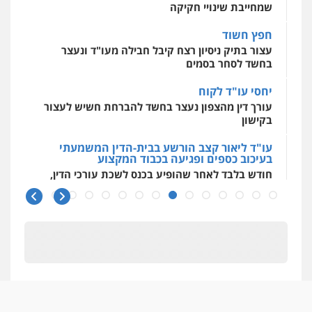
חפץ חשוד
עצור בתיק ניסיון רצח קיבל חבילה מעו"ד ונעצר
בחשד לסחר בסמים
יחסי עו"ד לקוח
עורך דין מהצפון נעצר בחשד להברחת חשיש לעצור
בקישון
עו"ד ליאור קצב הורשע בבית-הדין המשמעתי
בעיכוב כספים ופגיעה בכבוד המקצוע
חודש בלבד לאחר שהופיע בכנס לשכת עורכי הדין,
קצב הורשע
10 מיליון
עורך-דין חשוד בהעלמת הכנסות והתחמקות ממס
רכישה
קטינים בסביבה מנוכרת
"ניכור הורי מכת מדינה": איך מתמודדים עם
ההשלכות ההרסניות של התופעה?