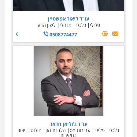
עו"ד ליאור אפשטיין
פלילי
כלכלי
מנהלי
לשון הרע
0508774477
עו"ד שאדי סרוג'י
עו"ד ג'וליאן חדאד
כלכלי
פלילי
פלילי
תעבורה
צבאי
עבירות מס
הלבנת הון
חילוט
עורכי דין לענייני אסירים
ייצוג
בחקירות