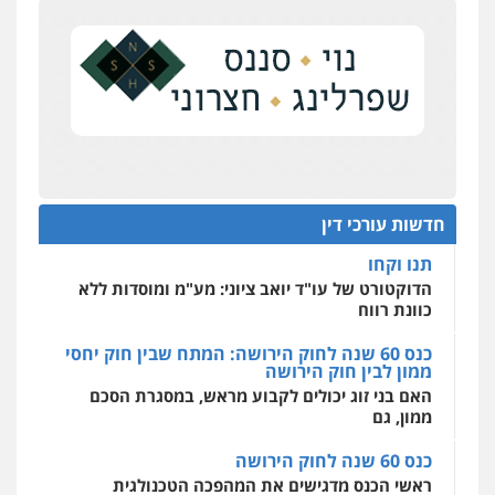
העונש לעורך דין שהורשע בדיווח כוזב על עסקת
נדל"ן
רונן הלל – מוניטין
מחיקת כתבות מגוגל ודחיקת אזכורים
על סדר היום
שליליים
שירותים מקצועיים לעורכי דין
כנס תובענות ייצוגיות: "בעקבות ה-AI התפתח טרנד
0522508109
תביעות הגנת הפרטיות"
מחוז מרכז לפני הכנסת
אחסון אתרים
כנס תביעות ייצוגיות: הדילמה בין זכויות צרכנים
מהירות
הגנה
גיבוי
תמיכה
שירותים
להגנה על עסקים קטנים
מקצועיים לעורכי דין
חדשות עורכי דין
תנו וקחו
הדוקטורט של עו"ד יואב ציוני: מע"מ ומוסדות ללא
כוונת רווח
מרכז התחלה חדשה
אסירים
עבירות מין
שירותים מקצועיים
לעורכי דין
כנס 60 שנה לחוק הירושה: המתח שבין חוק יחסי
ממון לבין חוק הירושה
0544500346
האם בני זוג יכולים לקבוע מראש, במסגרת הסכם
ממון, גם
כנס 60 שנה לחוק הירושה
ראשי הכנס מדגישים את המהפכה הטכנולגית
שמחייבת שינויי חקיקה