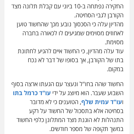
החקירה נפתחה ב-10 ביוני עם קבלת תלונה מצד
אייל בן שושן, עורך דין פלילי
הקורבן לגבי הסחיטה.
פלילי
מעצרים וחקירות
פשיעה חמורה
נוער
רישום פלילי
מהדיון עלה כי הסכסוך נובע מכך שהחשוד טוען
0522763105
לאחוזים מסוימים שמגיעים לו לכאורה בחברה
מסוימת.
עו"ד שלומי שרון
עוד עלה מהדיון, כי החשוד איים להגיע לחתונת
פלילי
צבאי
מעצרים וחקירות
בתו של הקורבן, אך בסופו של דבר לא נכח
0547342002
במקום.
עו"ד אלון קריטי
החשוד שהה בחו"ל ונעצר עם הגעתו ארצה בסוף
פלילי
כלכלי
אלימות
סמים
מעצרים
השבוע שעבר. הוא מיוצג על ידי
עו"ד כרמל בתו
0525544654
ו
עו"ד עמית שלף
, הטוענים כי לא מדובר
בסחיטה אלא בתסכול של החשוד על רקע
עו"ד דפנה לביא
התנהלות לא הוגנת מצד המתלונן כלפי החשוד
משפחה
גישור
במשך תקופה של מספר חודשים.
0507206063