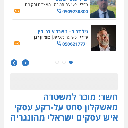
פלילי
כלכלי
עורכי דין לענייני אסירים
0525060666
גיא זהבי משרד עורכי דין
פלילי
משפחה
503456449
עו"ד איהאב ג'לג'ולי
פלילי
מעצרים וחקירות
עורכי דין לענייני
אסירים
0505216700
חשד: מוכר למשטרה
אייל בן שושן, עורך דין פלילי
פלילי
מעצרים וחקירות
פשיעה חמורה
מאשקלון סחט על-רקע עסקי
נוער
רישום פלילי
0522763105
איש עסקים ישראלי מהונגריה