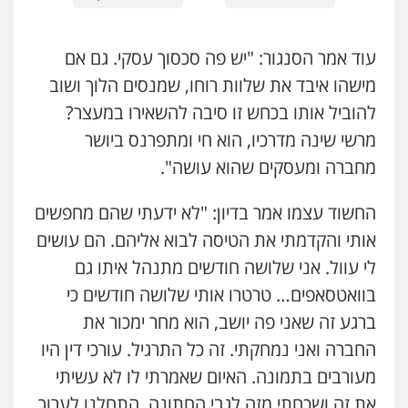
עורכי דין לענייני אסירים
מעצרים וחקירות
0546470989
עוד אמר הסנגור: "יש פה סכסוך עסקי. גם אם
עו"ד אבי כהן
מישהו איבד את שלוות רוחו, שמנסים הלוך ושוב
פלילי
פשיעה חמורה
קטינים
אלימות
להוביל אותו בכחש זו סיבה להשאירו במעצר?
סמים
עבירות מין
0523647066
מרשי שינה מדרכיו, הוא חי ומתפרנס ביושר
מחברה ומעסקים שהוא עושה".
ויקי שמואל – משרד עו"ד
החשוד עצמו אמר בדיון: "לא ידעתי שהם מחפשים
פלילי
משפט פלילי
0528959600
אותי והקדמתי את הטיסה לבוא אליהם. הם עושים
לי עוול. אני שלושה חודשים מתנהל איתו גם
בוואטסאפים… טרטרו אותי שלושה חודשים כי
קורל קרוז – עורך דין פלילי
משפט פלילי
ברגע זה שאני פה יושב, הוא מחר ימכור את
0545437431
החברה ואני נמחקתי. זה כל התרגיל. עורכי דין היו
מעורבים בתמונה. האיום שאמרתי לו לא עשיתי
עו"ד עלי סעדי
את זה ושכחתי מזה לגבי החתונה. התחלנו לערוך