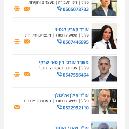
פלילי
פשע חמור
תעבורה
צבא
מעצרים
וחקירות
0542255161
גל דהן – משרד עורך דין פלילי
פלילי
פשיעה חמורה
סמים
מעצרים
וחקירות
0544723840
עו"ד ראוף נג'אר
פלילי
עורכי דין לענייני אסירים
מעצרים
סמים
רכוש
0548009246
דוד אפרים משרד עורכי דין
פלילי
צווארון לבן
מס הכנסה
מע"מ
0506209859
עדי כרמלי – חברת עו"ד