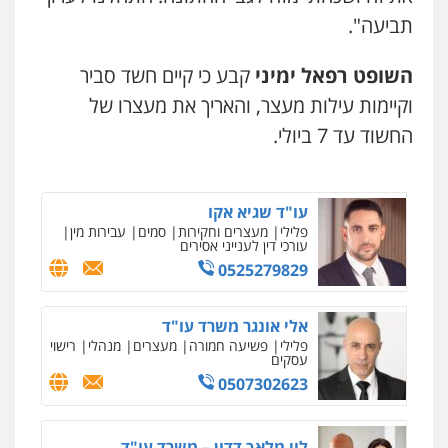
פלילי
פשיעה חמורה
ליווי וייצוג בחקירות
ומעצרים
תביעה".
0508824984
השופט רפאל ימיני
קבע כי קיים חשד סביר
עו"ד תומר בנישתי
וקיימות עילות מעצר, והאריך את מעצרו של
פלילי
מעצרים וחקירות
צווארון לבן
פשיעה
חמורה
החשוד עד 7 ביולי.
0546657865
עו"ד שגיא אקו
פלילי
מעצרים וחקירות
סמים
עבירות מין
עורכי דין לענייני אסירים
0525279829
אלי אונגר משרד עו"ד
פלילי
פשיעה חמורה
מעצרים
מנהלי
רישוי
עסקים
0507302623
לוי מלאך דדון – משרד עו"ד