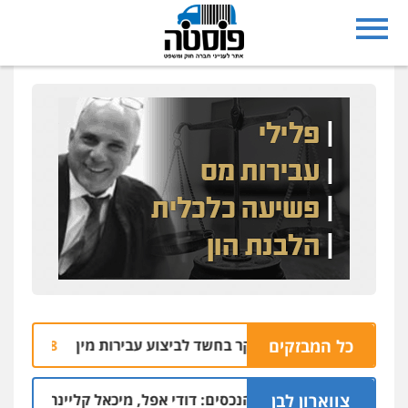
כל המבזקים
ת ראשון לציון נחקר בחשד לביצוע עבירות מין
עבר
05.08 | 10:05
צווארון לבן
פרשת הסתרת-הנכסים: דודי אפל, מיכאל קליינר והאחים איציק ויפ