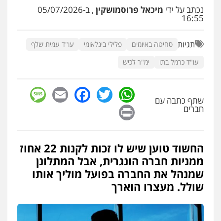
עו"ד שלומי שרון
נכתב על ידי
מיכאל פרוסמושקין
, ב-05/07/2026
פלילי
צבאי
מעצרים וחקירות
16:55
0547342002
תגיות
סחיטה באיומים
פלילי בינלאומי
עו"ד עמית שלף
עו"ד אלון קריטי
עו"ד כרמל בתו
ימ"ר לכיש
פלילי
כלכלי
אלימות
סמים
מעצרים
0525544654
sage
Facebook
Email
WhatsApp
Twitter
שתף כתבה עם
Print
חברים
עו"ד דפנה לביא
משפחה
גישור
0507206063
החשוד טוען שיש לו זכות לקנות 22 אחוז
ממניות חברה הונגרית, אבל המתלונן
עו"ד זוהר ארבל
שמנהל את החברה בפועל מוליך אותו
פלילי
פשיעה חמורה
מעצרים וחקירות
קטינים
שולל. מעצרו הוארך
0538788878