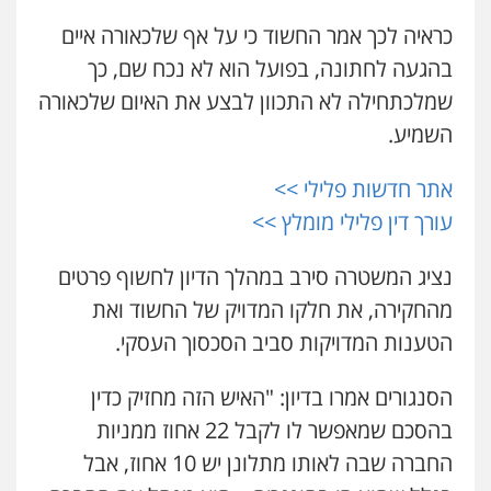
כראיה לכך אמר החשוד כי על אף שלכאורה איים
עו"ד זוהר ארבל
בהגעה לחתונה, בפועל הוא לא נכח שם, כך
פלילי
פשיעה חמורה
מעצרים וחקירות
קטינים
שמלכתחילה לא התכוון לבצע את האיום שלכאורה
0538788878
השמיע.
עו"ד אסף דוק
אתר חדשות פלילי >>
פלילי
עבירות מין
סמים והימורים
פשיעה
חמורה
חקירות ומעצרים
צווארון לבן והונאה
עורך דין פלילי מומלץ >>
0526885006
נציג המשטרה סירב במהלך הדיון לחשוף פרטים
מהחקירה, את חלקו המדויק של החשוד ואת
הטענות המדויקות סביב הסכסוך העסקי.
הסנגורים אמרו בדיון: "האיש הזה מחזיק כדין
בהסכם שמאפשר לו לקבל 22 אחוז ממניות
החברה שבה לאותו מתלונן יש 10 אחוז, אבל
עו"ד אייל אביטל
פלילי
פשיעה חמורה
מעצרים וחקירות