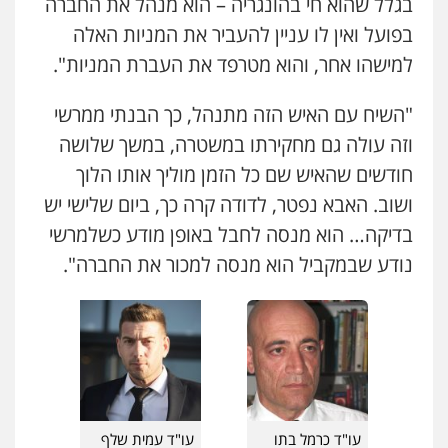
בגלל שהוא חי בהונגריה – הוא מנהל את החברה
0544712201
בפועל ואין לו עניין להעביר את המניות האלה
למישהו אחר, והוא מטרפד את העברת המניות".
עו"ד רונן בנדל
משפט פלילי
פשיעה חמורה
פלילי
"השיח עם האיש הזה מתנהל, כך הבנתי ממרשי
0524282442
וזה עולה גם מחקירתו במשטרה, במשך שלושה
חודשים שהאיש שם כל הזמן מוליך אותו הלוך
ושוב. האבא נפטר, לדודה קרה כך, ביום שלישי יש
כבריאן, מזר – משרד עורכי דין
פלילי
מעצרים וחקירות
בדיקה… הוא מנסה לחבל באופן מודע כשלמרשי
0543986802
נודע שבמקביל הוא מנסה למכור את החברה".
עו"ד בועז קניג
פלילי
משפחה
כלכלי
צבאי
0507003001
מנשה, אלמוג – עורכי דין
עו"ד כרמל בתו
עו"ד עמית שלף
פלילי
עבירות תנועה
צווארון לבן
תעבורה