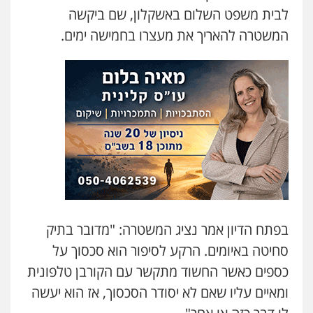
לבית משפט השלום באשקלון, שם ביקשה
משרד עורכי דין טאי שרקי
פלילי
אסירים
תעבורה
מרב"ד
המשטרה להאריך את מעצרו בחמישה ימים.
0547556464
עו"ד אילן אלימלך
פלילי
פשיעה חמורה
תעבורה
אסירים
0522992110
עו"ד שאדי נאטור
פלילי
פשיעה חמורה
מעצרים וחקירות
0509230800
בפתח הדיון אמר נציג המשטרה: "מדובר בתיק
סחיטה באיומים. הרקע לסיפור הוא סכסוך על
גיל דביר – משרד עורכי דין
פלילי
פשיעה כלכלית
צווארון לבן
כספים כאשר החשוד מתקשר עם הקורבן טלפונית
0506217771
ומאיים עליו שאם לא יסודר הסכסוך, אז הוא יעשה