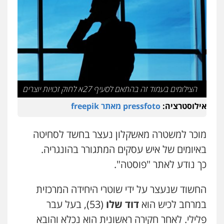
עו"ד אסף דוק
פלילי
עבירות מין
סמים והימורים
פשיעה
חמורה
חקירות ומעצרים
צווארון לבן והונאה
0526885006
עו"ד שלי גורביץ – לוי
משפט פלילי
פשיעה חמורה
מעצרים
וחקירות
צבאי
תעבורה
0544218336
הצילומים בעמוד זה בהתאם לסעיף 27א לחוק זכויות יוצרים
אילוסטרציה:
pressfoto מאתר freepik
משרד עורכי דין חן ברוך
פלילי
דיני תעבורה
מעצרים וחקירות
מוכר למשטרה מאשקלון נעצר בחשד לסחיטה
0505078733
באיומים של איש עסקים המתגורר בהונגריה.
כך נודע לאתר "פוסטה".
עו"ד קארין לגטיוי
פלילי
פשיעה חמורה
מעצרים וחקירות
החשוד שנעצר על ידי שוטרי היחידה המרכזית
0507446995
במרחב לכיש הוא
דוד שלו
(53), בעל עבר
פלילי. לאחר חקירה ראשונית הוא נכלא והובא