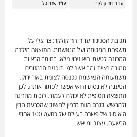
עו"ד דוד קולקר
עו"ד שרה טל
תגובת הסניגור עו"ד דוד קולקר: צר צלי על
משפחת המנוחה ועל הנאשמת. התוצאה הילדה
המכונה לטעמי היא זיכוי מלא. בחומר הראיות
עורך דין תמיר אלטיט
טמונה ראיית זהב אשר לפי תוכנית הרמזורים
פלילי
תעבורה
0545577862
משמעותה הנאשמת נכנסה לצומת באור ירוק.
הטענה לא נסתרה ואי אפשר לסתור אותה. לכן
התוצאה הסופית לא יכולה לעמוד. לזכות מהריגה
עו"ד אריה פטר
לשעבר סגן מנהל המחלקה הפלילית
ולהרשיע בגרם מוות מזמין לחשוב שהכרעת הדין
בפרקליטות המדינה
0506217994
היא סוג של פשרה בעולם של כמעט 100 אחוזי
הרשעה. עצוב ומייאש.
עו"ד יאיר בן סימון