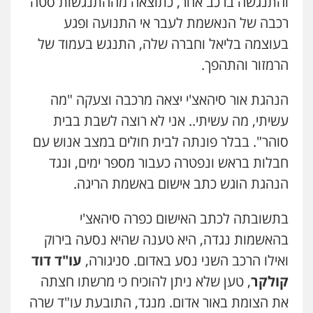
והתנגשה ברכב אחר, כתוצאה מההתנגשות סטה
רכבה של הנאשמת לעבר אי התנועה ופגע
בעוצמה בליאל וחברה שלה, התנגש בעמוד של
הרמזור והתהפך.
הנהגת אור סיהאצ'י יצאה מרכבה וצעקה "מה
עשיתי, מה עשיתי.. אני לא רוצה לשבת בבית
סוהר". בבלר פונתה לבית חולים במצב אנוש עם
חבלות בראש ונפטרה כעבור מספר ימים, ונגד
הנהגת הוגש כתב אישום באשמת הריגה.
בתשובתה לכתב האישום כפרה סיהאצ'י
בהאשמות נגדה, היא טענה שהיא נסעה בירוק
ואילו הרכב השני נסע באדום. סניגורה,
עו"ד דוד
קולקר
, טען שלא ניתן להוכיח כי מרשתו חצתה
את הצומת באור אדום. מנגד, התובעת עו"ד שרה