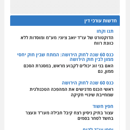
מהירות
הגנה
גיבוי
תמיכה
שירותים
תנו וקחו
מקצועיים לעורכי דין
הדוקטורט של עו"ד יואב ציוני: מע"מ ומוסדות ללא
כוונת רווח
חדשות עורכי דין
כנס 60 שנה לחוק הירושה: המתח שבין חוק יחסי
מרכז התחלה חדשה
ממון לבין חוק הירושה
אסירים
עבירות מין
שירותים מקצועיים
לעורכי דין
האם בני זוג יכולים לקבוע מראש, במסגרת הסכם
ממון, גם
0544500346
כנס 60 שנה לחוק הירושה
מאיה בלום, עו"ס, טיפול ושיקום
ראשי הכנס מדגישים את המהפכה הטכנולגית
טיפול בהתמכרויות
שירותים מקצועיים
שמחייבת שינויי חקיקה
לעורכי דין
0504062539
חפץ חשוד
עצור בתיק ניסיון רצח קיבל חבילה מעו"ד ונעצר
בחשד לסחר בסמים
עו"ד ד"ר אבי שקד
עבירות כלכליות
הלבנת הון
חילוטים
יחסי עו"ד לקוח
עבירות פליליות
עורך דין מהצפון נעצר בחשד להברחת חשיש לעצור
0544385337
בקישון
עו"ד ליאור קצב הורשע בבית-הדין המשמעתי
איתי חקירות – שירותים לעורכי דין
בעיכוב כספים ופגיעה בכבוד המקצוע