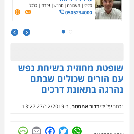
פלילי
בטחוני
צבאי
נזיקין
0547780927
דוד אפרים משרד עורכי דין
פלילי
צווארון לבן
מס הכנסה
מע"מ
0506209859
שופטת מחוזית בשיחת נפש
עו"ד אשרף שחאדה
פלילי
פשיעה חמורה
מעצרים וחקירות
עם הורים שכולים שבתם
תעבורה
0549535659
נהרגה בתאונת דרכים
עו"ד שנהב אילון
פלילי
פשיעה חמורה
חקירות ומעצרים
נכתב על ידי
דרור אמסטר
, ב-27/12/2019 13:27
נוער
עורכי דין לענייני אסירים
תעבורה
0549475678
sage
Facebook
Email
WhatsApp
Twitter
עו"ד אורנת קמרון