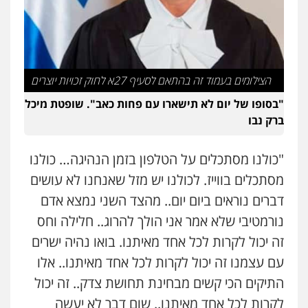
מצגר ושות', חברת עורכי דין
נדל"ן / עסקים
משפחה
תעבורה
כלכלי
הוצאה לפועל
0545402829
הצילומים בעמוד זה בהתאם לסעיף 27א לחוק זכויות יוצרים
אבי אמר משרד עורכי דין
פלילי
משפחה
אזרחי מסחרי
"בסופו של יום לא תישארו עם פחות כאב". שופטת מיכל
0502130230
ברק נבו
"כולנו מסתכלים על הטלפון בזמן הנהיגה… כולנו
אברהם שהבזי – משרד עורכי דין
מיסים
כלכלי
פלילי
פשיעה כלכלית
הלבנת
מסתכלים בווייז. לכולנו יש מזל שאנחנו לא עושים
הון
דברים נוראים ביום יום.. מהצד השני נמצא אדם
0504456555
נורמטיבי שלא אמר אני הולך להרוג.. חלילה וחס
זה יכול לקרות לכל אחד מאיתנו. בואו נהיה ישרים
עו"ד דרוויש נאשף
פלילי
פשיעה חמורה
זכויות אדם
עם עצמנו זה יכול לקרות לכל אחד מאיתנו.. אלו
0527448141
התיקים הכי קשים מבחינת תחושת צדק.. זה יכול
לקרות לכל אחד מאיתנו.. שום דבר לא יעשה