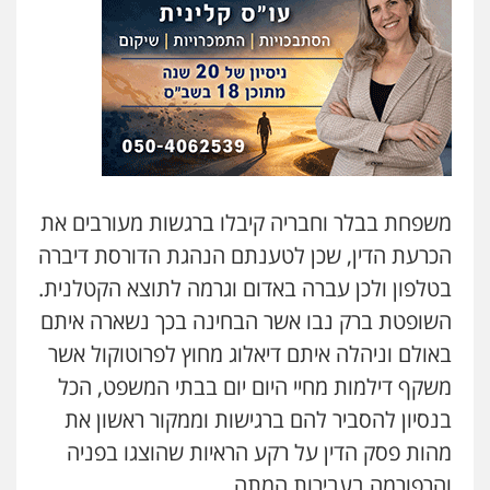
עו"ד שנהב אילון
פלילי
פשיעה חמורה
חקירות ומעצרים
נוער
עורכי דין לענייני אסירים
תעבורה
0549475678
עו"ד אורנת קמרון
פלילי
תעבורה
עורכי דין לענייני אסירים
משפחה
נוער
0505417090
משפחת בבלר וחבריה קיבלו ברגשות מעורבים את
הכרעת הדין, שכן לטענתם הנהגת הדורסת דיברה
עו"ד חמאדה מסרי
בטלפון ולכן עברה באדום וגרמה לתוצא הקטלנית.
תעבורה
השופטת ברק נבו אשר הבחינה בכך נשארה איתם
0526631970
באולם וניהלה איתם דיאלוג מחוץ לפרוטוקול אשר
משקף דילמות מחיי היום יום בבתי המשפט, הכל
עו"ד פיני פישלר
בנסיון להסביר להם ברגישות וממקור ראשון את
פלילי
תעבורה
מח"ש
אזרחי
כלכלי
מהות פסק הדין על רקע הראיות שהוצגו בפניה
0505234000
והרפורמה בעבירות המתה.