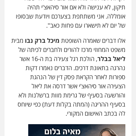
תיקון, לא ענישה ולא אם אור סיהאצ'י תהיה
עו"ד מוחמד סביחאת
פלילי
תעבורה
פשיעה כלכלית
אומללה. אני משתתפת בצערכם ויודעת שבסופו
0525077716
של יום לא תישארו עם פחות כאב".
אלו דברים שאמרה השופטת
מיכל ברק נבו
מבית
סלימאן אבו שעירה – משרד עורכי דין
פלילי
בטחוני
צבאי
נזיקין
משפט המחוזי מרכז להורים ולחברים לכיתה של
0547780927
ליאל בבלר
, הולכת רגל צעירה בת ה-16 אשר
נהרגה בתאונת דרכים. הדברים נאמרו דקות
דוד אפרים משרד עורכי דין
ספורות לאחר הקראת פסק דין של הנהגת
פלילי
צווארון לבן
מס הכנסה
מע"מ
הצעירה אור סיהאצ'י אשר דרסה את ליאל
0506209859
והורשעה בסעיף של גרימת מוות ברשלנות ולא
בסעיף ההריגה (המתה בקלות דעת) כפי שיוחס
עו"ד אשרף שחאדה
לה בכתב האישום המקורי.
פלילי
פשיעה חמורה
מעצרים וחקירות
תעבורה
0549535659