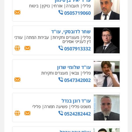
פלילי
תעבורה
אזרחי
נזיקין
ביטוח
0505719060
שחר לדובסקי, עו"ד
פלילי
מעצרים וחקירות
עבירות המתה
עורכי
דין לענייני אסירים
0507913332
עו"ד שלומי שרון
פלילי
צבאי
מעצרים וחקירות
0547342002
עו"ד רונן בנדל
משפט פלילי
פשיעה חמורה
פלילי
0524282442