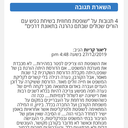
פלילי
תעבורה
אזרחי
נזיקין
ביטוח
השארת תגובה
0505719060
4 תגובות על “שופטת מחוזית בשיחת נפש עם
הורים שכולים שבתם נהרגה בתאונת דרכים”
שחר לדובסקי, עו"ד
פלילי
מעצרים וחקירות
עבירות המתה
עורכי
דין לענייני אסירים
0507913332
ליאור קריות
הגיב:
27/12/2019 בשעה 4:48 pm
עו"ד שלומי שרון
את השופטת הזו צריכים לפטר במהירות… לא מכבדת
פלילי
צבאי
מעצרים וחקירות
את מערכת המשפט… אם הדורסת היתה הורגת בן של
שופט,היתה מקבלת הדורסת השקרנית 12 שנות
0547342002
מאסר, אבל הקורבן, נערה רגילה בלי קשרים לקליקת
המשפט אז חייה זולים מאוד. הדורסת ששיקרה על דוכן
העדים ועברה באדום וכתוצאה מכך לקחה חיים של
נערה חפה מפשע צריכה להיות בכלא לשנים רבות
עו"ד רונן בנדל
ואת רישיונה יש לשלול לצמיתות…. ככה זה
משפט פלילי
פשיעה חמורה
פלילי
כשהשופטת מרחמת על העבריינים במקום על
משפחת הקורבן ועל החברה בכלל. ביזיון, זו המילה
0524282442
המתאימה לשופטת ולפרקליטות אשר אחראיות באופן
ישיר למחדל הבזוי הזה…. זו הסיבה שאין אמון של
הציבור בבתי המשפט ובפרקליטות, כי הענישה
מגוחכת וכאשר לא מדובר בקורבן מקושר, העונשים
עו"ד זוהר ארבל
קלים ולא מרתיעים כלל, והעבריינים חוזרים לרחוב