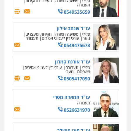
פלילי
משפחה
אזרחי מסחרי
0502130230
אברהם שהבזי – משרד עורכי דין
מיסים
כלכלי
פלילי
פשיעה כלכלית
הלבנת
הון
0504456555
עו"ד דרוויש נאשף
פלילי
פשיעה חמורה
זכויות אדם
0527448141
עו"ד מוחמד סביחאת
פלילי
תעבורה
פשיעה כלכלית
0525077716
סלימאן אבו שעירה – משרד עורכי דין