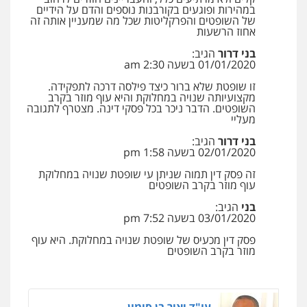
פלילי
פשיעה חמורה
מעצרים וחקירות
במהירות ופוגעים בקורבנות נוספים והדם על הידיים
קטינים
של השופטים והפרקליטות שכל מה שמעניין אותה זה
0538788878
אחוז הרשעות
בני דרור
הגיב:
01/01/2020 בשעה 2:30 am
עו"ד שלי גורביץ – לוי
משפט פלילי
פשיעה חמורה
מעצרים
זו שופטת שלא ברור כיצד פילסה דרכה לתפקידה.
וחקירות
צבאי
תעבורה
מקצועיותה שנויה במחלוקת והיא עוף מוזר בקרב
0544218336
השופטים. הדבר ניכר בכל פסקי דינה. מצטרף לתגובה
מעליי
בני דרור
הגיב:
עורך דין תמיר אלטיט
02/01/2020 בשעה 1:58 pm
פלילי
תעבורה
זה פסק דין תמוה שניתן עי שופטת שנויה במחלוקת
0545577862
עוף מוזר בקרב השופטים
בני
הגיב:
03/01/2020 בשעה 7:52 pm
עו"ד אריה פטר
לשעבר סגן מנהל המחלקה הפלילית
פסק דין מכעיס של שופטת שנויה במחלוקת. היא עוף
בפרקליטות המדינה
מוזר בקרב השופטים
0506217994
עו"ד יאיר בן סימון