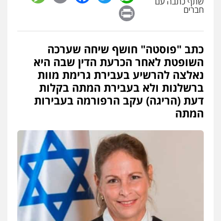
שתף כתבה עם
Print
חברים
פלילי
תעבורה
עורכי דין לענייני אסירים
משפחה
נוער
0505417090
כתב "פוסטה" חושף שיחה שערכה
עו"ד חמאדה מסרי
השופטת לאחר הכרעת הדין שבה היא
תעבורה
נאלצה להרשיע בעבירת גרימת מוות
0526631970
ברשלנות ולא בעבירת המתה בקלות
דעת (הריגה) עקב הרפורמה בעבירות
המתה
עו"ד פיני פישלר
פלילי
תעבורה
מח"ש
אזרחי
כלכלי
0505234000
עו"ד עלי סעדי
פלילי
פשיעה חמורה
ליווי וייצוג בחקירות
ומעצרים
0508824984